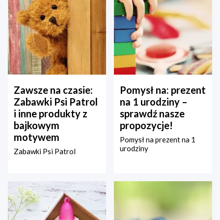
Zawsze na czasie:
Pomysł na: prezent
Zabawki Psi Patrol
na 1 urodziny –
i inne produkty z
sprawdź nasze
bajkowym
propozycje!
motywem
Pomysł na prezent na 1
urodziny
Zabawki Psi Patrol