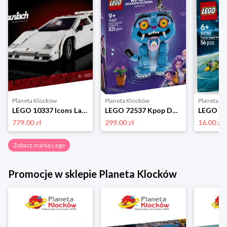
Planeta Klocków
Planeta Klocków
Planeta K
LEGO 10337 Icons Lamborghini Countach 5000 Quattrovalvole Lego
LEGO 72537 Kpop Demon Hunters Tygrys Derpy i Sroka Sussie Lego
779.00 zł
299.00 zł
16.00 zł
Zobacz markę Lego
Promocje w sklepie Planeta Klocków