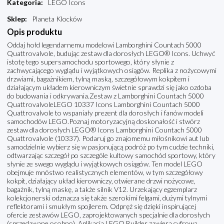
Kategoria
:
LEGO Icons
Sklep
:
Planeta Klocków
Opis produktu
Oddaj hołd legendarnemu modelowi Lamborghini Countach 5000
Quattrovalvole, budując zestaw dla dorosłych LEGO® Icons. Uchwyć
istotę tego supersamochodu sportowego, który słynie z
zachwycającego wyglądu i wyjątkowych osiągów. Replika z nożycowymi
drzwiami, bagażnikiem, tylną maską, szczegółowym kokpitem i
działającym układem kierowniczym świetnie sprawdzi się jako ozdoba
do budowania i odkrywania.Zestaw z Lamborghini Countach 5000
QuattrovalvoleLEGO 10337 Icons Lamborghini Countach 5000
Quattrovalvole to wspaniały prezent dla dorosłych i fanów modeli
samochodów LEGO.Poznaj motoryzacyjną doskonałość i stwórz
zestaw dla dorosłych LEGO® Icons Lamborghini Countach 5000
Quattrovalvole (10337). Podaruj go znajomemu miłośnikowi aut lub
samodzielnie wybierz się w pasjonującą podróż po tym cudzie techniki,
odtwarzając szczegół po szczególe kultowy samochód sportowy, który
słynie ze swego wyglądu i wyjątkowych osiągów. Ten model LEGO
obejmuje mnóstwo realistycznych elementów, w tym szczegółowy
kokpit, działający układ kierowniczy, otwierane drzwi nożycowe,
bagażnik, tylną maskę, a także silnik V12. Urzekający egzemplarz
kolekcjonerski odznacza się także szerokimi felgami, dużymi tylnymi
reflektorami i smukłym spojlerem. Odpręż się dzięki inspirującej
ofercie zestawów LEGO, zaprojektowanych specjalnie dla dorosłych
(sprzedawane osobno). Aplikacja LEGO Builder zawiera cyfrową