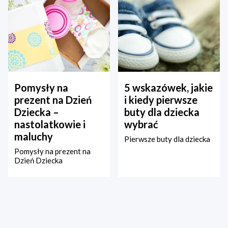
Pomysły na
5 wskazówek, jakie
prezent na Dzień
i kiedy pierwsze
Dziecka –
buty dla dziecka
nastolatkowie i
wybrać
maluchy
Pierwsze buty dla dziecka
Pomysły na prezent na
Dzień Dziecka