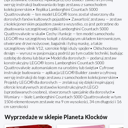
wersję instrukcji budowania do tego zestawu z samochodem
kolekcjonerskim.• Replika Lamborghini Countach 5000
Quattrovalvole — ten model LEGO® Icons został stworzony dla
dorosłych fanów kultowych pojazdów• Zawartość zestawu — zestaw
z kolekcjonerskim pojazdem zawiera wszystko, co jest potrzebne do
zbudowania szczegółowej repliki Lamborghini Countach 5000
Quattrovalvole w skali• Cechy i funkcje — ten model samochodu
LEGO® ma szczegółowy kokpit z działającym układem kierowniczym,
otwierane drzwi nożycowe, bagażnik i tylną maskę, a także
szczegółowy silnik V12, szerokie felgi i duży spojler• Oldschoolowy
design — wyrusz w pasjonującą podróż po tym cudzie techniki, budując
ozdobę do domu lub biura• Model dla dorosłych — podaruj zestaw
konstrukcyjny LEGO® Icons Lamborghini Countach 5000
Quattrovalvole automaniakom na urodziny lub święta• Cyfrowe
instrukcje budowania — aplikacja LEGO® Builder zawiera cyfrową
wersję instrukcji do tego zestawu z samochodem kolekcjonerskim•
Projekty LEGO® dla dorosłych — zrelaksuj się dzięki inspirującej
ofercie kreatywnych zestawów konstrukcyjnych LEGO
(sprzedawanych osobno), stworzonych specjalnie dla dorosłych•
Wymiary — białe Lamborghini Countach 5000 Quattrovalvole w tym
1506-elementowym zestawie ma 9 cm wysokości, 34 cm długości i 16
cm szerokości
Wyprzedaże w sklepie Planeta Klocków