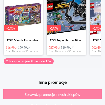
-
10
%
-
10
%
-
10
%
LEGO Friends Podwodna Frajda w super cenie
LEGO Super Heroes Bitwa powietrzna w super cenie
116.99 zł
129.99 zł*
287.99 zł
319.99 zł*
202.49 zł
*najniższa cena z 30 dni przed obniżką
*najniższa cena z 30 dni przed obniżką
Zobacz promocje w Planeta Klocków
Inne promocje
Sprawdź promocje innych sklepów