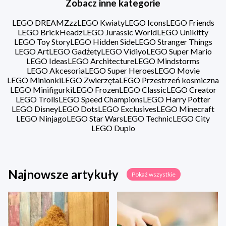
Zobacz inne kategorie
LEGO DREAMZzz
LEGO Kwiaty
LEGO Icons
LEGO Friends
LEGO BrickHeadz
LEGO Jurassic World
LEGO Unikitty
LEGO Toy Story
LEGO Hidden Side
LEGO Stranger Things
LEGO Art
LEGO Gadżety
LEGO Vidiyo
LEGO Super Mario
LEGO Ideas
LEGO Architecture
LEGO Mindstorms
LEGO Akcesoria
LEGO Super Heroes
LEGO Movie
LEGO Minionki
LEGO Zwierzęta
LEGO Przestrzeń kosmiczna
LEGO Minifigurki
LEGO Frozen
LEGO Classic
LEGO Creator
LEGO Trolls
LEGO Speed Champions
LEGO Harry Potter
LEGO Disney
LEGO Dots
LEGO Exclusives
LEGO Minecraft
LEGO Ninjago
LEGO Star Wars
LEGO Technic
LEGO City
LEGO Duplo
Najnowsze artykuły
Pokaż wszystkie