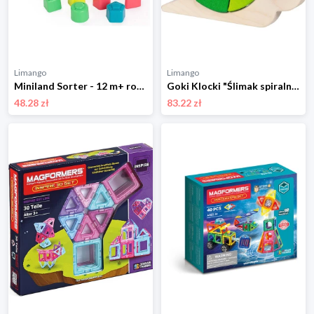
Limango
Limango
Miniland Sorter - 12 m+ rozmiar: onesize
Goki Klocki "Ślimak spiralny" - 2+ rozmiar: onesize
48.28 zł
83.22 zł