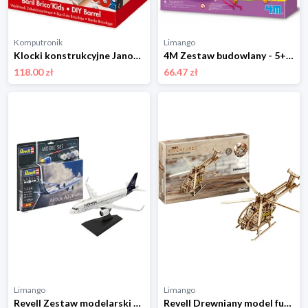
Komputronik
Limango
Klocki konstrukcyjne Janod Zestaw konstruktora Brico Kids
4M Zestaw budowlany - 5+ rozmiar: onesize
118.00 zł
66.47 zł
Limango
Limango
Revell Zestaw modelarski w kolorze białym z podstawowymi akcesoriami - 10+ rozmiar: onesize
Revell Drewniany model funkcyjny "Revell - Tiny Adventures - Helicopter" - 10+ rozmiar: onesize