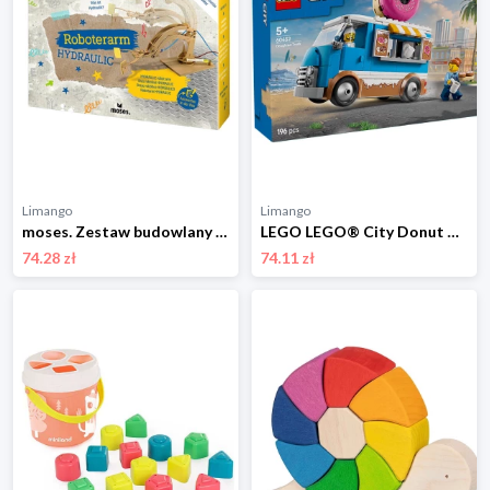
Limango
Limango
moses. Zestaw budowlany - 8+ rozmiar: onesize
LEGO LEGO® City Donut Truck - 5+ rozmiar: onesize
74.28 zł
74.11 zł