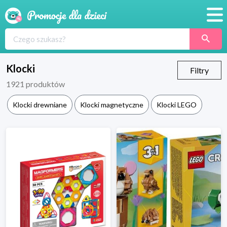
Promocje
Produkty
Klocki
Filtry
1921
produktów
Sklepy
Klocki drewniane
Klocki magnetyczne
Klocki LEGO
Blog
Wyprawka