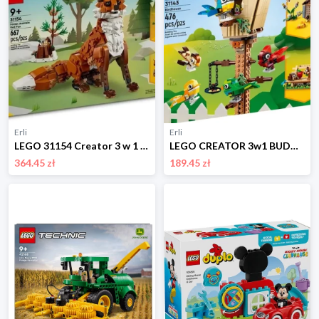
Erli
Erli
LEGO 31154 Creator 3 w 1 Leśne zwierzęta: Czerwony lis
LEGO CREATOR 3w1 BUDKA DLA PTAKÓW #31143
364.45 zł
189.45 zł