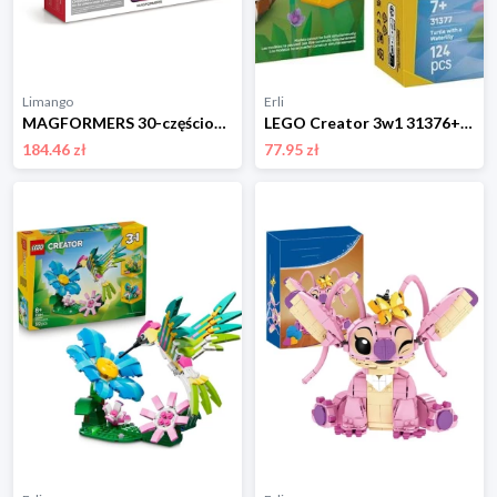
Limango
Erli
MAGFORMERS 30-częściowy zestaw magnetyczny "Challenger" - 3+ rozmiar: onesize
LEGO Creator 3w1 31376+31377 Chomik Orzeł Jeż + Żółw i kwiat lilii Kameleon
184.46 zł
77.95 zł