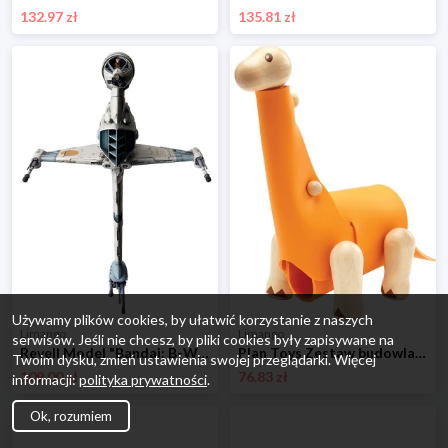
132.97 zł
135.81 zł
Używamy plików cookies, by ułatwić korzystanie z naszych
Limango
Limango
serwisów. Jeśli nie chcesz, by pliki cookies były zapisywane na
Revell Model "Bandai: B-Wing Fighter" - 13+ rozmiar: onesize
Plan Toys Zestaw budowlany - 3+ rozmiar: onesize
Twoim dysku, zmień ustawienia swojej przeglądarki. Więcej
109.00 zł
76.83 zł
informacji:
polityka prywatności
.
Ok, rozumiem