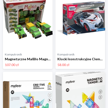
Komputronik
Komputronik
Magnetyczne MalBlo Magnetic Pojazdy rolnicze 321
Klocki konstrukcyjne Clementoni Laboratorium Mechaniki Samochód Wyścigowy Hipersamochód 50683
107.00 zł
58.00 zł