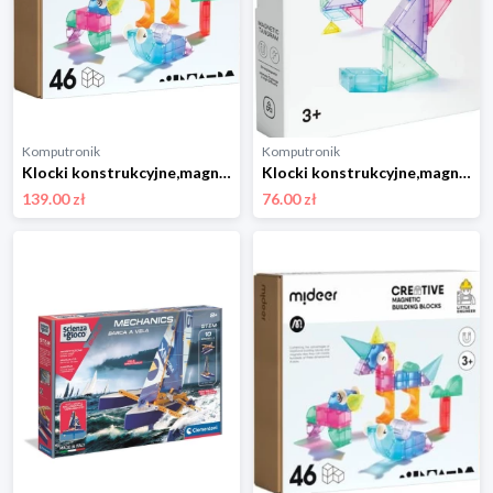
Komputronik
Komputronik
Klocki konstrukcyjne,magnetyczne Mideer Magnetyczne 3D 20el. MD1420
Klocki konstrukcyjne,magnetyczne Mideer Magnetyczny Tangram 3D z Klepsydrą MD4281
139.00 zł
76.00 zł