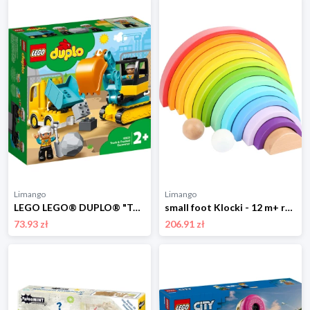
Limango
Limango
LEGO LEGO® DUPLO® "Town Excavator and truck" - 2+ rozmiar: onesize
small foot Klocki - 12 m+ rozmiar: onesize
73.93 zł
206.91 zł