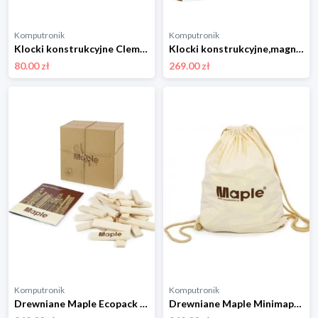
Komputronik
Komputronik
Klocki konstrukcyjne Clementoni Laboratorium Mechaniki Pływający Trimaran 50698
Klocki konstrukcyjne,magnetyczne Mideer Magnetyczne 3D 46el. MD1407
80.00 zł
269.00 zł
Komputronik
Komputronik
Drewniane Maple Ecopack 300 szt ECO300
Drewniane Maple Minimaple 500 szt MM500