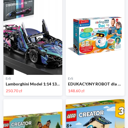
Erli
Erli
Lamborghini Model 1:14 1314 elementów Klocki konstrukcyjne Cyberpunk
EDUKACYJNY ROBOT dla dzieci do programowania DOC Clementoni
250.70 zł
148.60 zł