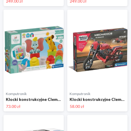
249.00 zł
249.00 zł
Komputronik
Komputronik
Klocki konstrukcyjne Clementoni Disney Baby Clemmy SoftClassic 17817
Klocki konstrukcyjne Clementoni Naukowa zabawa Laboratorium mechaniki Ścigacze 50789
73.00 zł
58.00 zł