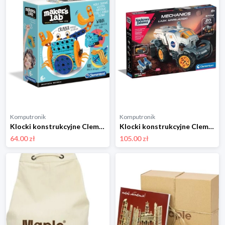
Komputronik
Komputronik
Klocki konstrukcyjne Clementoni Maker's Lab Zwierzęta morskie 50661
Klocki konstrukcyjne Clementoni Łazik Marsjański 50729
64.00 zł
105.00 zł