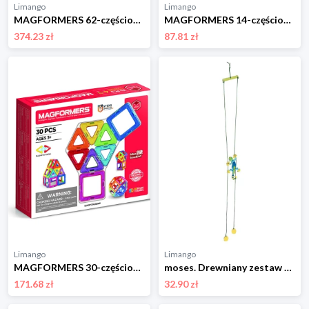
Limango
Limango
MAGFORMERS 62-częściowy zestaw magnetyczny "Designer" - 3+ rozmiar: onesize
MAGFORMERS 14-częściowy zestaw magnetyczny "Inspire" - 3+ rozmiar: onesize
374.23 zł
87.81 zł
Limango
Limango
MAGFORMERS 30-częściowy zestaw magnetyczny "Standard Line" - 3+ rozmiar: onesize
moses. Drewniany zestaw konstrukcyjny w kolorze zielono-niebieskim - 8+ rozmiar: onesize
171.68 zł
32.90 zł