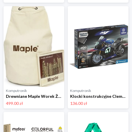
Komputronik
Komputronik
Drewniane Maple Worek Żeglarski 600 szt W600
Klocki konstrukcyjne Clementoni Laboratorium mechaniki Yamaha M1 50817
499.00 zł
136.00 zł