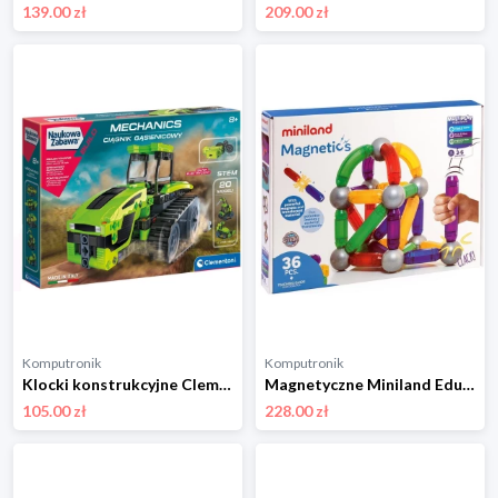
139.00 zł
209.00 zł
Komputronik
Komputronik
Klocki konstrukcyjne Clementoni Laboratorium mechaniki Ciągnik gąsienicowy 50689
Magnetyczne Miniland Educational Magnetyczne 36 el. MLZ94105
105.00 zł
228.00 zł