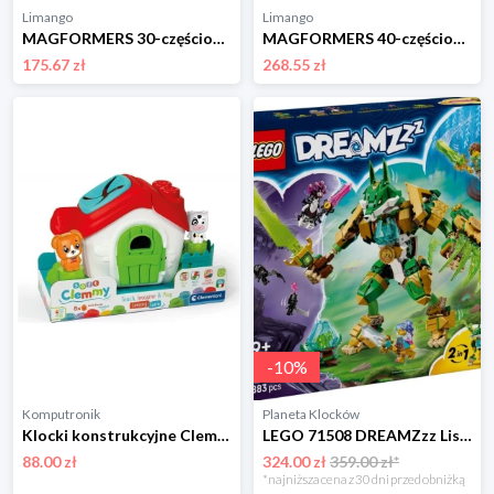
Limango
Limango
MAGFORMERS 30-częściowy zestaw magnetyczny "Inspire" - 3+ rozmiar: onesize
MAGFORMERS 40-częściowy zestaw magnetyczny "Mystery Spin" - 3+ rozmiar: onesize
175.67 zł
268.55 zł
-
10
%
Komputronik
Planeta Klocków
Klocki konstrukcyjne Clementoni Soft Clemmy Farma sensoryczna 17767
LEGO 71508 DREAMZzz Lisi mech-strażnik Lego
88.00 zł
324.00 zł
359.00 zł*
*najniższa cena z 30 dni przed obniżką