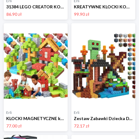
Erli
Erli
31384 LEGO CREATOR KOLOROWY KOLIBER 3W1
KREATYWNE KLOCKI KONSTRUKCYJNE – ANDZIA
86.90 zł
99.90 zł
Erli
Erli
KLOCKI MAGNETYCZNE konstrukcyjne zestaw dla dzieci 144 elementy edukacyjne
Zestaw Zabawki Dziecka DYI Klocki Magnetyczne Kreatywny Świat Budowanie
77.00 zł
72.17 zł