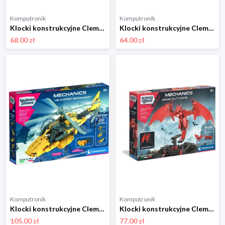
Komputronik
Komputronik
Klocki konstrukcyjne Clementoni Soft Clemmy Baby Shark wiaderko żółte 17427
Klocki konstrukcyjne Clementoni Laboratorium Mechaniki Hot Road i Race Truck 50792
68.00 zł
64.00 zł
Komputronik
Komputronik
Klocki konstrukcyjne Clementoni Laboratorium mechaniki Helikopter ratowniczy 50687
Klocki konstrukcyjne Clementoni Naukowa Zabawa Laboratorium Mechaniki Smok 50706
105.00 zł
77.00 zł