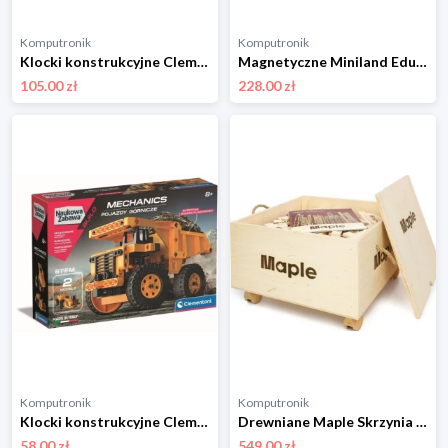
Komputronik
Komputronik
Klocki konstrukcyjne Clementoni Laboratorium mechaniki Ciągnik gąsienicowy 50689
Magnetyczne Miniland Educational Magnetyczne 36 el. MLZ94105
105.00 zł
228.00 zł
Komputronik
Komputronik
Klocki konstrukcyjne Clementoni Laboratorium Mechaniki Pojazdy Górnicze 50715
Drewniane Maple Skrzynia 500 szt SK500
58.00 zł
549.00 zł