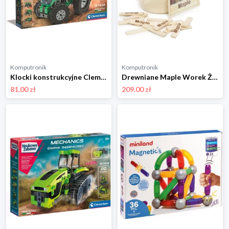
Komputronik
Komputronik
Klocki konstrukcyjne Clementoni Naukowa zabawa Laboratorium mechaniki Maszyny rolnicze 50794
Drewniane Maple Worek Żeglarski 200 szt W200
81.00 zł
209.00 zł