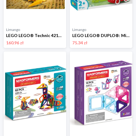
Limango
Limango
LEGO LEGO® Technic 42168 John Deere 9700 Forage Harvester - 9+ rozmiar: onesize
LEGO LEGO® DUPLO®: Mickey's Clubhouse and Car - 2+ rozmiar: onesize
160.96 zł
75.34 zł