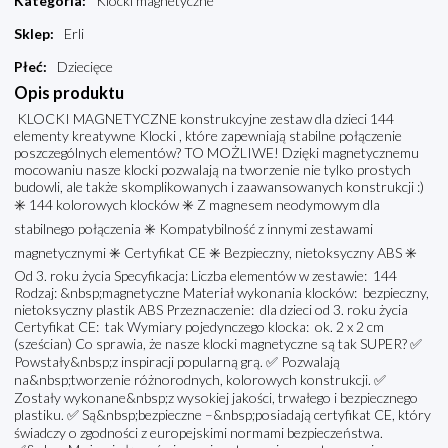
Kategoria
:
Klocki magnetyczne
Sklep
:
Erli
Płeć
:
Dziecięce
Opis produktu
KLOCKI MAGNETYCZNE konstrukcyjne zestaw dla dzieci 144
elementy kreatywne Klocki , które zapewniają stabilne połączenie
poszczególnych elementów? TO MOŻLIWE! Dzięki magnetycznemu
mocowaniu nasze klocki pozwalają na tworzenie nie tylko prostych
budowli, ale także skomplikowanych i zaawansowanych konstrukcji :)
✳️ 144 kolorowych klocków ✳️ Z magnesem neodymowym dla
stabilnego połączenia ✳️ Kompatybilność z innymi zestawami
magnetycznymi ✳️ Certyfikat CE ✳️ Bezpieczny, nietoksyczny ABS ✳️
Od 3. roku życia Specyfikacja: Liczba elementów w zestawie: 144
Rodzaj: &nbsp;magnetyczne Materiał wykonania klocków: bezpieczny,
nietoksyczny plastik ABS Przeznaczenie: dla dzieci od 3. roku życia
Certyfikat CE: tak Wymiary pojedynczego klocka: ok. 2 x 2 cm
(sześcian) Co sprawia, że nasze klocki magnetyczne są tak SUPER? ✅
Powstały&nbsp;z inspiracji popularną grą. ✅ Pozwalają
na&nbsp;tworzenie różnorodnych, kolorowych konstrukcji. ✅
Zostały wykonane&nbsp;z wysokiej jakości, trwałego i bezpiecznego
plastiku. ✅ Są&nbsp;bezpieczne –&nbsp;posiadają certyfikat CE, który
świadczy o zgodności z europejskimi normami bezpieczeństwa.