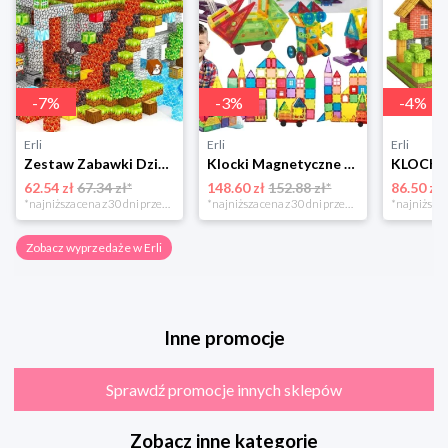
-
7
%
-
3
%
-
4
%
Erli
Erli
Erli
Zestaw Zabawki Dziecka DYI Klocki Magnetyczne Tworzenie Świata Budowanie
Klocki Magnetyczne Duże Konstrukcyjne 3D Magnetic Tiles Zestaw 130 element.
62.54 zł
67.34 zł*
148.60 zł
152.88 zł*
86.50 zł
*najniższa cena z 30 dni przed obniżką
*najniższa cena z 30 dni przed obniżką
Zobacz wyprzedaże w Erli
Inne promocje
Sprawdź promocje innych sklepów
Zobacz inne kategorie