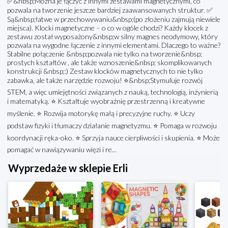
✅&nbsp;Można je łączyć z innymi zestawami magnetycznymi, co
pozwala na tworzenie jeszcze bardziej zaawansowanych struktur. ✅
Są&nbsp;łatwe w przechowywaniu&nbsp;(po złożeniu zajmują niewiele
miejsca). Klocki magnetyczne – o co w ogóle chodzi? Każdy klocek z
zestawu został wyposażony&nbsp;w silny magnes neodymowy, który
pozwala na wygodne łączenie z innymi elementami. Dlaczego to ważne?
Stabilne połączenie &nbsp;pozwala nie tylko na tworzenie&nbsp;
prostych kształtów , ale także wznoszenie&nbsp; skomplikowanych
konstrukcji &nbsp;:) Zestaw klocków magnetycznych to nie tylko
zabawka, ale także narzędzie rozwoju! ⭐&nbsp;Stymuluje rozwój
STEM, a więc umiejętności związanych z nauką, technologią, inżynierią
i matematyką. ⭐ Kształtuje wyobraźnię przestrzenną i kreatywne
myślenie. ⭐ Rozwija motorykę małą i precyzyjne ruchy. ⭐ Uczy
podstaw fizyki i tłumaczy działanie magnetyzmu. ⭐ Pomaga w rozwoju
koordynacji ręka-oko. ⭐ Sprzyja nauce cierpliwości i skupienia. ⭐ Może
pomagać w nawiązywaniu więzi i re...
Wyprzedaże w sklepie Erli