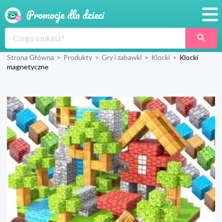
Promocje
Strona Główna
>
Produkty
>
Gry i zabawki
>
Klocki
>
Klocki
Produkty
magnetyczne
Sklepy
Blog
Wyprawka