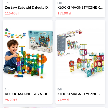
Erli
Erli
Zestaw Zabawki Dziecka DYI Klocki Magnetyczne Mroczny Świat Budowanie
KLOCKI MAGNETYCZNE KLOCKI SZEŚCIANY 220 KLOCKÓW + 2 LUDZIKI KLOCKI PIKSELE
115.40 zł
153.90 zł
Erli
Erli
KLOCKI MAGNETYCZNE KONSTRUKCYJNE EDUKACYJNE DUŻE 105 EL. 3D ZESTAW TOR COIL
KLOCKI MAGNETYCZNE KONSTRUKCYJNE 3D EDUKACYJNE UKŁADANKA 95 szt DLA DZIECI
96.20 zł
94.99 zł