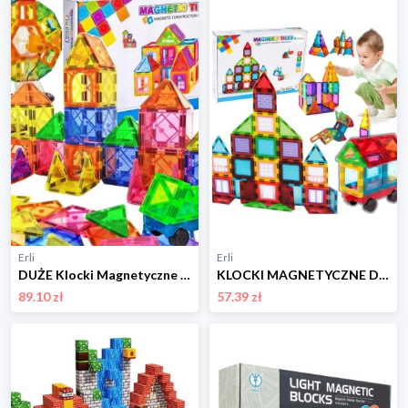
Erli
Erli
DUŻE Klocki Magnetyczne 3D Konstrukcyjne Magnetic Tiles Zestaw 70 elem. NS
KLOCKI MAGNETYCZNE DUŻE KONSTRUKCYJNE 3D PANELE MAGNETIC ZESTAW 45 element.
89.10 zł
57.39 zł