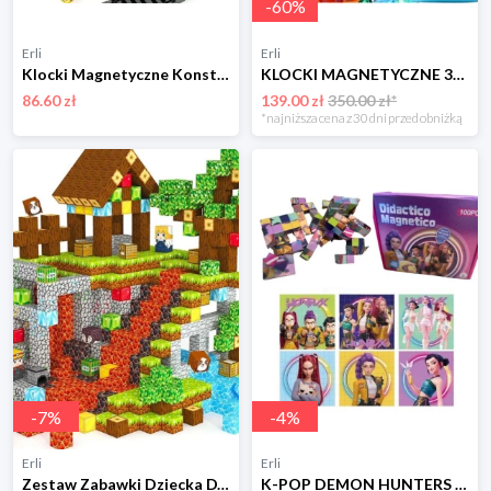
-
60
%
Erli
Erli
Klocki Magnetyczne Konstrukcyjne Duże Dzieci Zabawki Chłopca Zestaw Pojazdy
KLOCKI MAGNETYCZNE 3D konstrukcyjne DUŻE Zestaw XXL Magnetic Tiles 109 el.
86.60 zł
139.00 zł
350.00 zł*
*najniższa cena z 30 dni przed obniżką
-
7
%
-
4
%
Erli
Erli
Zestaw Zabawki Dziecka DYI Klocki Magnetyczne Tworzenie Świata Budowanie
K-POP DEMON HUNTERS klocki magnetyczne 100 elementów Kpop Łowczynie Demonów