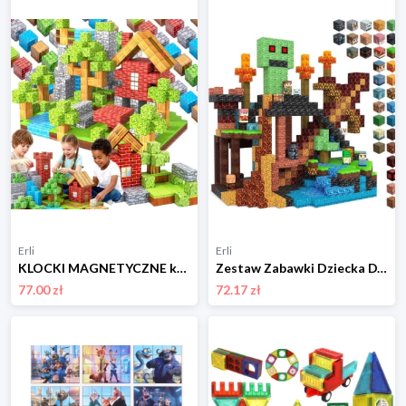
Erli
Erli
KLOCKI MAGNETYCZNE konstrukcyjne zestaw dla dzieci 144 elementy edukacyjne
Zestaw Zabawki Dziecka DYI Klocki Magnetyczne Kreatywny Świat Budowanie
77.00 zł
72.17 zł