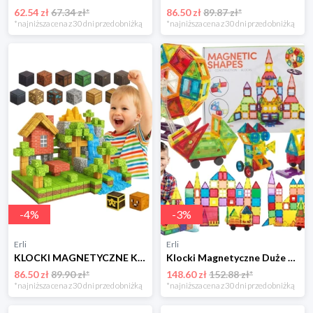
62.54 zł
67.34 zł*
86.50 zł
89.87 zł*
*najniższa cena z 30 dni przed obniżką
*najniższa cena z 30 dni przed obniżką
-
4
%
-
3
%
Erli
Erli
KLOCKI MAGNETYCZNE KLOCKI SZEŚCIANY KONSTRUKCYJNE 100 KLOCKÓW MOCNE DZIECI
Klocki Magnetyczne Duże Konstrukcyjne 3D Magnetic Tiles Zestaw 130 element.
86.50 zł
89.90 zł*
148.60 zł
152.88 zł*
*najniższa cena z 30 dni przed obniżką
*najniższa cena z 30 dni przed obniżką