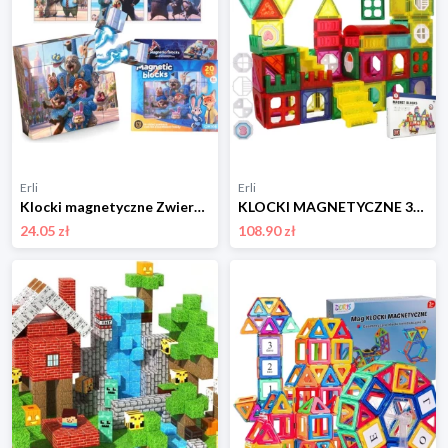
Erli
Erli
Klocki magnetyczne Zwierzogród Puzzle 3D 6 obrazków dzieci ZOOTOPIA 20pcs
KLOCKI MAGNETYCZNE 3D Konstrukcyjne DUŻE PANELE NEODYMOWE ZESTAW 110 elem.
24.05 zł
108.90 zł