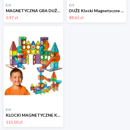
Erli
Erli
MAGNETYCZNA GRA DUŻE KAMIENIE MAGNETYCZNE EDUKACYJNA 20 KULEK LOGICZNA GRY
DUŻE Klocki Magnetyczne 3D Konstrukcyjne 20 Autek Zjeżdżalnia 68el Edukacja
5.97 zł
89.65 zł
Erli
KLOCKI MAGNETYCZNE Konstrukcyjne ŚWIECĄCY TOR magnetyczny kulodrom 110el
115.50 zł