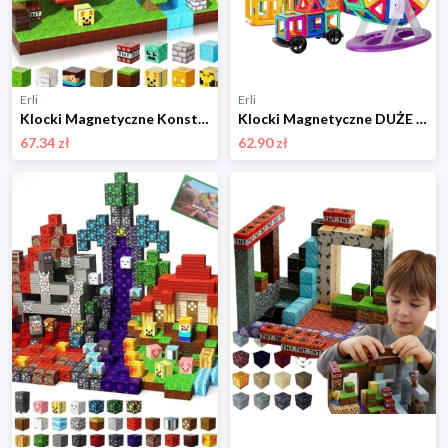
Erli
Erli
Klocki Magnetyczne Konstrukcyjne Zestaw Zabawki Dziecka DYI Budowanie
Klocki Magnetyczne DUŻE Konstrukcyjne Magnetic Tiles Zestaw XXL 72 el
67.34 zł
62.90 zł