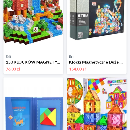
Erli
Erli
150 KLOCKÓW MAGNETYCZNYCH KLOCKI MAGNETYCZNE SZEŚCIANY KONSTRUKCYJNE LUDZIK
Klocki Magnetyczne Duże 202 EL Świecące Tor Kulkowy Magnetic Tiles 3D Stem
76.03 zł
154.00 zł