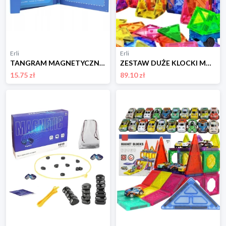
Erli
Erli
TANGRAM MAGNETYCZNY DREWNIANA UKŁADANKA KLOCKI MAGNETYCZNE GRA EDUKACYJNA
ZESTAW DUŻE KLOCKI MAGNETYCZNE KONSTRUKCYJNE 3D PANELE MAGNETIC TILES 70 EL
15.75 zł
89.10 zł