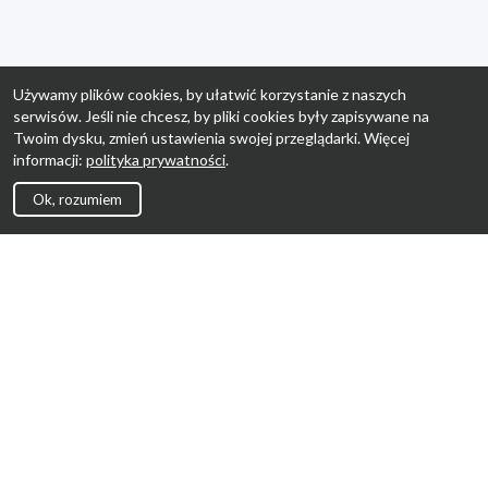
Używamy plików cookies, by ułatwić korzystanie z naszych
serwisów. Jeśli nie chcesz, by pliki cookies były zapisywane na
Twoim dysku, zmień ustawienia swojej przeglądarki. Więcej
informacji:
polityka prywatności
.
Ok, rozumiem