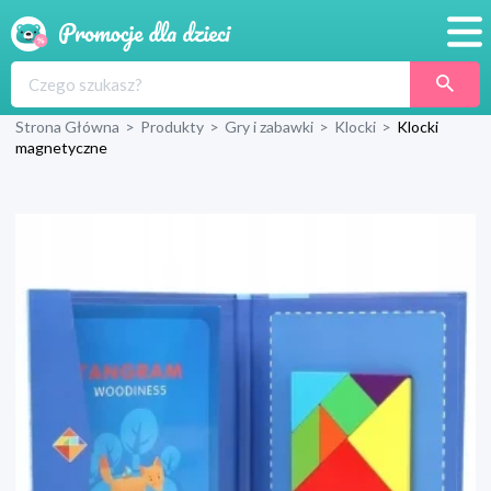
Promocje
Strona Główna
>
Produkty
>
Gry i zabawki
>
Klocki
>
Klocki
Produkty
magnetyczne
Sklepy
Blog
Wyprawka