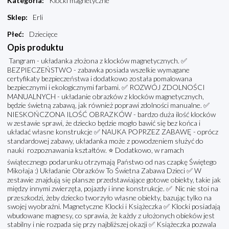
Kategoria
:
Klocki magnetyczne
Sklep
:
Erli
Płeć
:
Dziecięce
Opis produktu
Tangram - układanka złożona z klocków magnetycznych. ✅
BEZPIECZEŃSTWO - zabawka posiada wszelkie wymagane
certyfikaty bezpieczeństwa i dodatkowo została pomalowana
bezpiecznymi i ekologicznymi farbami. ✅ ROZWÓJ ZDOLNOŚCI
MANUALNYCH - układanie obrazków z klocków magnetycznych,
będzie świetną zabawą, jak również poprawi zdolności manualne. ✅
NIESKOŃCZONA ILOŚĆ OBRAZKÓW - bardzo duża ilość klocków
w zestawie sprawi, że dziecko będzie mogło bawić się bez końca i
układać własne konstrukcje ✅ NAUKA POPRZEZ ZABAWĘ - oprócz
standardowej zabawy, układanka może z powodzeniem służyć do
nauki rozpoznawania kształtów. ⭐ Dodatkowo, w ramach
świątecznego podarunku otrzymają Państwo od nas czapkę Świętego
Mikołaja :) Układanie Obrazków To Świetna Zabawa Dzieci ✅ W
zestawie znajdują się plansze przedstawiające gotowe obiekty, takie jak
między innymi zwierzęta, pojazdy i inne konstrukcje. ✅ Nic nie stoi na
przeszkodzi, żeby dziecko tworzyło własne obiekty, bazując tylko na
swojej wyobraźni. Magnetyczne Klocki i Książeczka ✅ Klocki posiadają
wbudowane magnesy, co sprawia, że każdy z ułożonych obieków jest
stabilny i nie rozpada się przy najbliższej okazji ✅ Książeczka pozwala