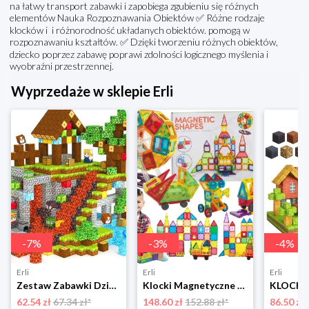
na łatwy transport zabawki i zapobiega zgubieniu się różnych
elementów Nauka Rozpoznawania Obiektów ✅ Różne rodzaje
klocków i i różnorodność układanych obiektów. pomogą w
rozpoznawaniu kształtów. ✅ Dzięki tworzeniu różnych obiektów,
dziecko poprzez zabawę poprawi zdolności logicznego myślenia i
wyobraźni przestrzennej.
Wyprzedaże w sklepie Erli
-
7
%
-
3
%
-
4
%
Erli
Erli
Erli
Zestaw Zabawki Dziecka DYI Klocki Magnetyczne Tworzenie Świata Budowanie
Klocki Magnetyczne Duże Konstrukcyjne 3D Magnetic Tiles Zestaw 130 element.
62.54 zł
67.34 zł*
148.60 zł
152.88 zł*
86.50 zł