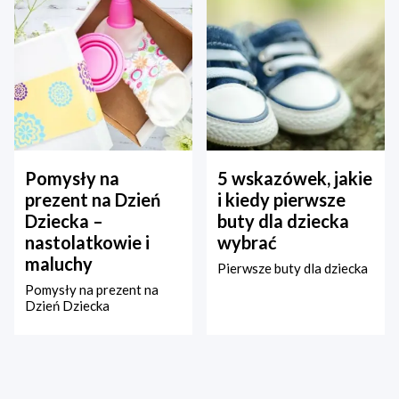
Pomysły na
5 wskazówek, jakie
prezent na Dzień
i kiedy pierwsze
Dziecka –
buty dla dziecka
nastolatkowie i
wybrać
maluchy
Pierwsze buty dla dziecka
Pomysły na prezent na
Dzień Dziecka