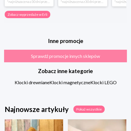
*najniższa cena z 30 dni przed obniżką
*najniższa cena z 30 dni przed obniżką
Zobacz wyprzedaże w Erli
Inne promocje
Sprawdź promocje innych sklepów
Zobacz inne kategorie
Klocki drewniane
Klocki magnetyczne
Klocki LEGO
Najnowsze artykuły
Pokaż wszystkie