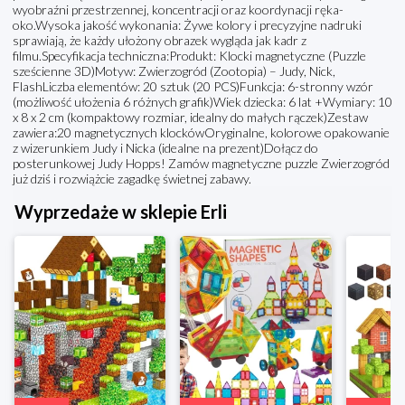
wyobraźni przestrzennej, koncentracji oraz koordynacji ręka-
oko.Wysoka jakość wykonania: Żywe kolory i precyzyjne nadruki
sprawiają, że każdy ułożony obrazek wygląda jak kadr z
filmu.Specyfikacja techniczna:Produkt: Klocki magnetyczne (Puzzle
sześcienne 3D)Motyw: Zwierzogród (Zootopia) – Judy, Nick,
FlashLiczba elementów: 20 sztuk (20 PCS)Funkcja: 6-stronny wzór
(możliwość ułożenia 6 różnych grafik)Wiek dziecka: 6 lat +Wymiary: 10
x 8 x 2 cm (kompaktowy rozmiar, idealny do małych rączek)Zestaw
zawiera:20 magnetycznych klockówOryginalne, kolorowe opakowanie
z wizerunkiem Judy i Nicka (idealne na prezent)Dołącz do
posterunkowej Judy Hopps! Zamów magnetyczne puzzle Zwierzogród
już dziś i rozwiążcie zagadkę świetnej zabawy.
Wyprzedaże w sklepie Erli