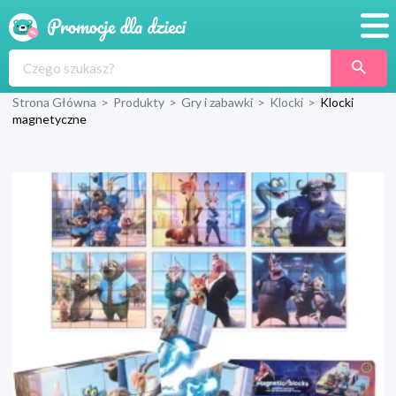
Promocje
Strona Główna
>
Produkty
>
Gry i zabawki
>
Klocki
>
Klocki
Produkty
magnetyczne
Sklepy
Blog
Wyprawka