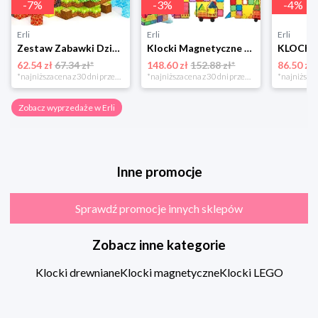
-
7
%
-
3
%
-
4
%
Erli
Erli
Erli
Zestaw Zabawki Dziecka DYI Klocki Magnetyczne Tworzenie Świata Budowanie
Klocki Magnetyczne Duże Konstrukcyjne 3D Magnetic Tiles Zestaw 130 element.
62.54 zł
67.34 zł*
148.60 zł
152.88 zł*
86.50 zł
*najniższa cena z 30 dni przed obniżką
*najniższa cena z 30 dni przed obniżką
Zobacz wyprzedaże w Erli
Inne promocje
Sprawdź promocje innych sklepów
Zobacz inne kategorie
Klocki drewniane
Klocki magnetyczne
Klocki LEGO