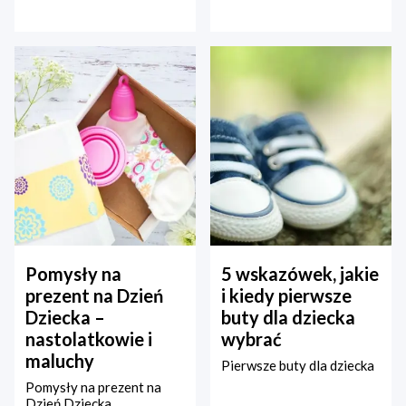
Pomysły na
5 wskazówek, jakie
prezent na Dzień
i kiedy pierwsze
Dziecka –
buty dla dziecka
nastolatkowie i
wybrać
maluchy
Pierwsze buty dla dziecka
Pomysły na prezent na
Dzień Dziecka