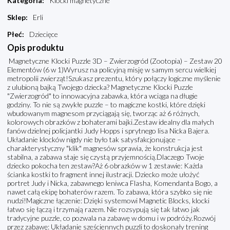
Kategoria
:
Klocki magnetyczne
Sklep
:
Erli
Płeć
:
Dziecięce
Opis produktu
Magnetyczne Klocki Puzzle 3D – Zwierzogród (Zootopia) – Zestaw 20
Elementów (6 w 1)Wyrusz na policyjną misję w samym sercu wielkiej
metropolii zwierząt!Szukasz prezentu, który połączy logiczne myślenie
z ulubioną bajką Twojego dziecka? Magnetyczne Klocki Puzzle
"Zwierzogród" to innowacyjna zabawka, która wciąga na długie
godziny. To nie są zwykłe puzzle – to magiczne kostki, które dzięki
wbudowanym magnesom przyciągają się, tworząc aż 6 różnych,
kolorowych obrazków z bohaterami bajki.Zestaw idealny dla małych
fanów dzielnej policjantki Judy Hopps i sprytnego lisa Nicka Bajera.
Układanie klocków nigdy nie było tak satysfakcjonujące –
charakterystyczny "klik" magnesów sprawia, że konstrukcja jest
stabilna, a zabawa staje się czystą przyjemnością.Dlaczego Twoje
dziecko pokocha ten zestaw?Aż 6 obrazków w 1 zestawie: Każda
ścianka kostki to fragment innej ilustracji. Dziecko może ułożyć
portret Judy i Nicka, zabawnego leniwca Flasha, Komendanta Bogo, a
nawet całą ekipę bohaterów razem. To zabawa, która szybko się nie
nudzi!Magiczne łączenie: Dzięki systemowi Magnetic Blocks, klocki
łatwo się łączą i trzymają razem. Nie rozsypują się tak łatwo jak
tradycyjne puzzle, co pozwala na zabawę w domu i w podróży.Rozwój
przez zabawę: Układanie sześciennych puzzli to doskonały trening