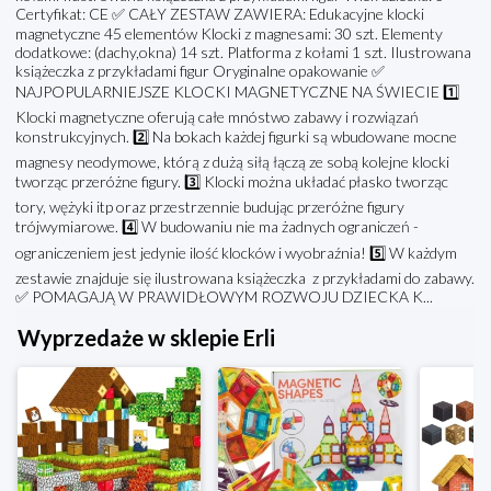
Certyfikat: CE ✅ CAŁY ZESTAW ZAWIERA: Edukacyjne klocki
magnetyczne 45 elementów Klocki z magnesami: 30 szt. Elementy
dodatkowe: (dachy,okna) 14 szt. Platforma z kołami 1 szt. Ilustrowana
książeczka z przykładami figur Oryginalne opakowanie ✅
NAJPOPULARNIEJSZE KLOCKI MAGNETYCZNE NA ŚWIECIE 1️⃣
Klocki magnetyczne oferują całe mnóstwo zabawy i rozwiązań
konstrukcyjnych. 2️⃣ Na bokach każdej figurki są wbudowane mocne
magnesy neodymowe, którą z dużą siłą łączą ze sobą kolejne klocki
tworząc przeróżne figury. 3️⃣ Klocki można układać płasko tworząc
tory, wężyki itp oraz przestrzennie budując przeróżne figury
trójwymiarowe. 4️⃣ W budowaniu nie ma żadnych ograniczeń -
ograniczeniem jest jedynie ilość klocków i wyobraźnia! 5️⃣ W każdym
zestawie znajduje się ilustrowana książeczka z przykładami do zabawy.
✅ POMAGAJĄ W PRAWIDŁOWYM ROZWOJU DZIECKA K...
Wyprzedaże w sklepie Erli