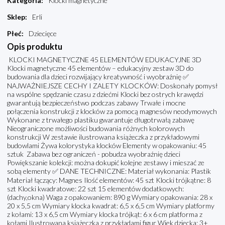
Kategoria
:
Klocki magnetyczne
Sklep
:
Erli
Płeć
:
Dziecięce
Opis produktu
KLOCKI MAGNETYCZNE 45 ELEMENTÓW EDUKACYJNE 3D
Klocki magnetyczne 45 elementów – edukacyjny zestaw 3D do
budowania dla dzieci rozwijający kreatywność i wyobraźnię ✅
NAJWAŻNIEJSZE CECHY I ZALETY KLOCKÓW: Doskonały pomysł
na wspólne spędzanie czasu z dziećmi Klocki bez ostrych krawędzi
gwarantują bezpieczeństwo podczas zabawy Trwałe i mocne
połączenia konstrukcji z klocków za pomocą magnesów neodymowych
Wykonane z trwałego plastiku gwarantuje długotrwałą zabawę
Nieograniczone możliwości budowania różnych kolorowych
konstrukcji W zestawie ilustrowana książeczka z przykładowymi
budowlami Żywa kolorystyka klocków Elementy w opakowaniu: 45
sztuk Zabawa bez ograniczeń - pobudza wyobraźnię dzieci
Powiększanie kolekcji: można dokupić kolejne zestawy i mieszać ze
sobą elementy ✅ DANE TECHNICZNE: Materiał wykonania: Plastik
Materiał łączący: Magnes Ilość elementów: 45 szt Klocki trójkątne: 8
szt Klocki kwadratowe: 22 szt 15 elementów dodatkowych:
(dachy,okna) Waga z opakowaniem: 890 g Wymiary opakowania: 28 x
20 x 5,5 cm Wymiary klocka kwadrat: 6,5 x 6,5 cm Wymiary platformy
z kołami: 13 x 6,5 cm Wymiary klocka trójkąt: 6 x 6 cm platforma z
kołami Ilustrowana książeczka z przykładami figur Wiek dziecka: 3+