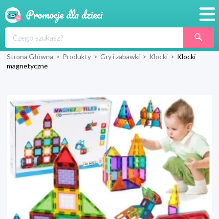
Promocje
Strona Główna
>
Produkty
>
Gry i zabawki
>
Klocki
>
Klocki
Produkty
magnetyczne
Sklepy
Blog
Wyprawka