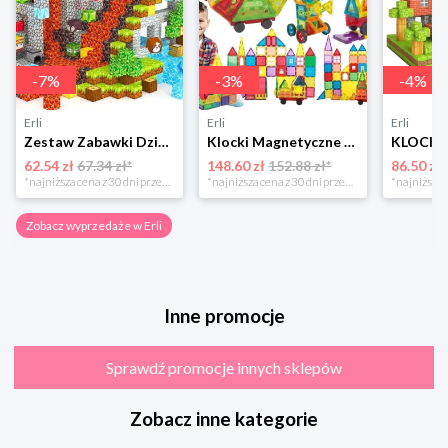
-
7
%
-
3
%
-
4
%
Erli
Erli
Erli
Zestaw Zabawki Dziecka DYI Klocki Magnetyczne Tworzenie Świata Budowanie
Klocki Magnetyczne Duże Konstrukcyjne 3D Magnetic Tiles Zestaw 130 element.
62.54 zł
67.34 zł*
148.60 zł
152.88 zł*
86.50 zł
*najniższa cena z 30 dni przed obniżką
*najniższa cena z 30 dni przed obniżką
Zobacz wyprzedaże w Erli
Inne promocje
Sprawdź promocje innych sklepów
Zobacz inne kategorie