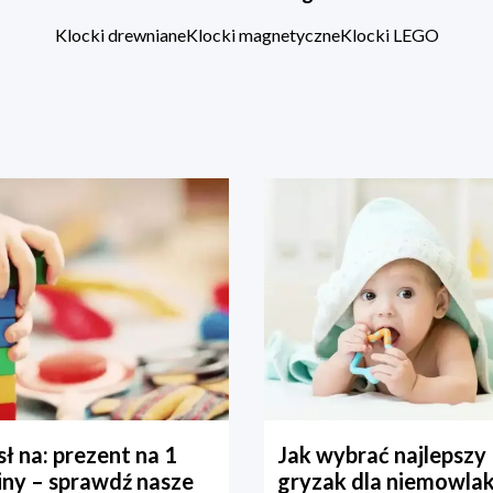
Klocki drewniane
Klocki magnetyczne
Klocki LEGO
ł na: prezent na 1
Jak wybrać najlepszy
iny – sprawdź nasze
gryzak dla niemowla