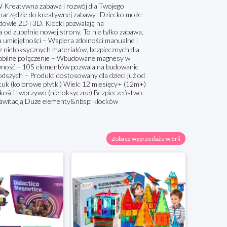
tywna zabawa i rozwój dla Twojego
 narzędzie do kreatywnej zabawy! Dziecko może
owle 2D i 3D. Klocki pozwalają na
 od zupełnie nowej strony. To nie tylko zabawa,
miejętności – Wspiera zdolności manualne i
z nietoksycznych materiałów, bezpiecznych dla
 Stabilne połączenie – Wbudowane magnesy w
ywność – 105 elementów pozwala na budowanie
dszych – Produkt dostosowany dla dzieci już od
ztuk (kolorowe płytki) Wiek: 12 miesięcy+ (12m+)
kości tworzywo (nietoksyczne) Bezpieczeństwo:
grawitacją Duże elementy&nbsp; klocków
Zobacz wyprzedaże w Erli