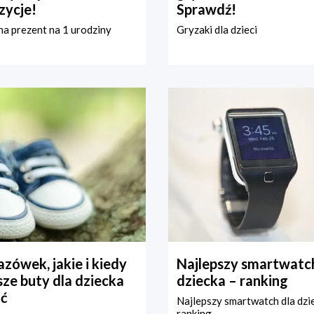
zycje!
Sprawdź!
a prezent na 1 urodziny
Gryzaki dla dzieci
zówek, jakie i kiedy
Najlepszy smartwatch
ze buty dla dziecka
dziecka – ranking
ć
Najlepszy smartwatch dla dzi
ranking