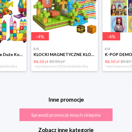
-
4
%
-
4
%
Erli
Erli
Klocki Magnetyczne Duże Konstrukcyjne 3D Magnetic Tiles Zestaw 130 element.
KLOCKI MAGNETYCZNE KLOCKI SZEŚCIANY KONSTRUKCYJNE 100 KLOCKÓW MOCNE DZIECI
86.50 zł
89.90 zł*
86.50 zł
89.87 
rzed obniżką
*najniższa cena z 30 dni przed obniżką
*najniższa cena z 3
Inne promocje
Sprawdź promocje innych sklepów
Zobacz inne kategorie