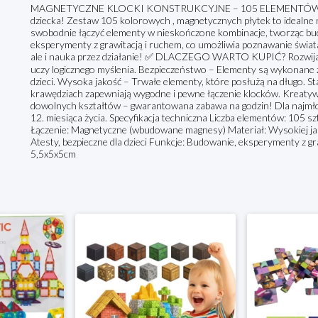
MAGNETYCZNE KLOCKI KONSTRUKCYJNE – 105 ELEMENTÓW Krea
dziecka! Zestaw 105 kolorowych , magnetycznych płytek to idealne
swobodnie łączyć elementy w nieskończone kombinacje, tworząc bud
eksperymenty z grawitacją i ruchem, co umożliwia poznawanie świata
ale i nauka przez działanie! ✅ DLACZEGO WARTO KUPIĆ? Rozwija u
uczy logicznego myślenia. Bezpieczeństwo – Elementy są wykonane 
dzieci. Wysoka jakość – Trwałe elementy, które posłużą na długo.
krawędziach zapewniają wygodne i pewne łączenie klocków. Kreat
dowolnych kształtów – gwarantowana zabawa na godzin! Dla najmło
12. miesiąca życia. Specyfikacja techniczna Liczba elementów: 105 s
Łączenie: Magnetyczne (wbudowane magnesy) Materiał: Wysokiej ja
Atesty, bezpieczne dla dzieci Funkcje: Budowanie, eksperymenty z 
5,5x5x5cm