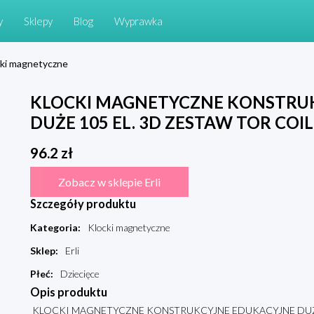
y
Sklepy
Blog
Wyprawka
ki magnetyczne
KLOCKI MAGNETYCZNE KONSTRU
DUŻE 105 EL. 3D ZESTAW TOR COIL
96.2
zł
Zobacz w sklepie Erli
Szczegóły produktu
Kategoria
:
Klocki magnetyczne
Sklep
:
Erli
Płeć
:
Dziecięce
Opis produktu
KLOCKI MAGNETYCZNE KONSTRUKCYJNE EDUKACYJNE DUŻE 