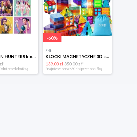
-
60
%
Erli
K-POP DEMON HUNTERS klocki magnetyczne 100 elementów Kpop Łowczynie Demonów
KLOCKI MAGNETYCZNE 3D konstrukcyjne DUŻE Zestaw XXL Magnetic Tiles 109 el.
zł*
139.00 zł
350.00 zł*
0 dni przed obniżką
*najniższa cena z 30 dni przed obniżką