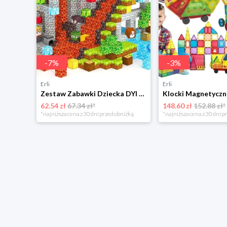
-
7
%
-
3
%
Erli
Erli
Zestaw Zabawki Dziecka DYI Klocki Magnetyczne Tworzenie Świata Budowanie
62.54 zł
67.34 zł*
148.60 zł
152.88 zł*
*najniższa cena z 30 dni przed obniżką
*najniższa cena z 30 dni p