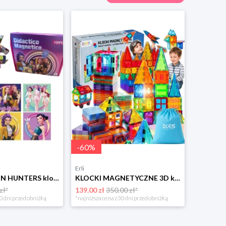
-
60
%
Erli
K-POP DEMON HUNTERS klocki magnetyczne 100 elementów Kpop Łowczynie Demonów
KLOCKI MAGNETYCZNE 3D konstrukcyjne DUŻE Zestaw XXL Magnetic Tiles 109 el.
zł*
139.00 zł
350.00 zł*
0 dni przed obniżką
*najniższa cena z 30 dni przed obniżką