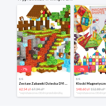
-
7
%
-
3
%
Erli
Erli
Zestaw Zabawki Dziecka DYI Klocki Magnetyczne Tworzenie Świata Budowanie
62.54 zł
67.34 zł*
148.60 zł
152.88 zł*
*najniższa cena z 30 dni przed obniżką
*najniższa cena z 30 dni p