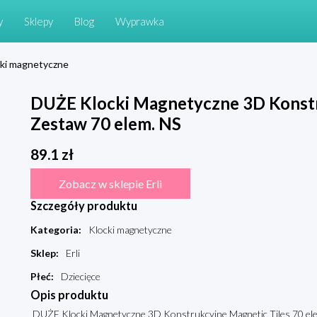
y
Sklepy
Blog
Wyprawka
ki magnetyczne
DUŻE Klocki Magnetyczne 3D Konstr
Zestaw 70 elem. NS
89.1
zł
Zobacz w sklepie Erli
Szczegóły produktu
Kategoria
:
Klocki magnetyczne
Sklep
:
Erli
Płeć
:
Dziecięce
Opis produktu
DUŻE Klocki Magnetyczne 3D Konstrukcyjne Magnetic Tiles 70 elem