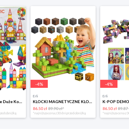
-
4
%
-
4
%
Erli
Erli
Klocki Magnetyczne Duże Konstrukcyjne 3D Magnetic Tiles Zestaw 130 element.
KLOCKI MAGNETYCZNE KLOCKI SZEŚCIANY KONSTRUKCYJNE 100 KLOCKÓW MOCNE DZIECI
86.50 zł
89.90 zł*
86.50 zł
89.87 
rzed obniżką
*najniższa cena z 30 dni przed obniżką
*najniższa cena z 3