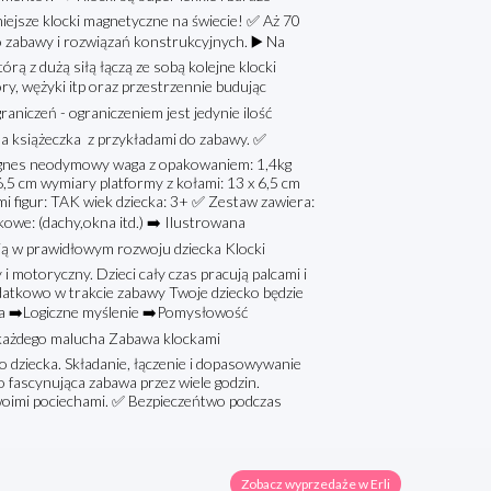
ejsze klocki magnetyczne na świecie! ✅ Aż 70
 zabawy i rozwiązań konstrukcyjnych. ▶️ Na
 z dużą siłą łączą ze sobą kolejne klocki
ry, wężyki itp oraz przestrzennie budując
niczeń - ograniczeniem jest jedynie ilość
na książeczka z przykładami do zabawy. ✅
 mgnes neodymowy waga z opakowaniem: 1,4kg
,5 cm wymiary platformy z kołami: 13 x 6,5 cm
mi figur: TAK wiek dziecka: 3+ ✅ Zestaw zawiera:
we: (dachy,okna itd.) ➡️ Ilustrowana
ją w prawidłowym rozwoju dziecka Klocki
 motoryczny. Dzieci cały czas pracują palcami i
datkowo w trakcie zabawy Twoje dziecko będzie
nia ➡️Logiczne myślenie ➡️Pomysłowość
 każdego malucha Zabawa klockami
 dziecka. Składanie, łączenie i dopasowywanie
 fascynująca zabawa przez wiele godzin.
oimi pociechami. ✅ Bezpieczeńtwo podczas
Zobacz wyprzedaże w Erli