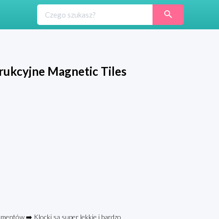
ukcyjne Magnetic Tiles
entów ➡️ Klocki są super lekkie i bardzo