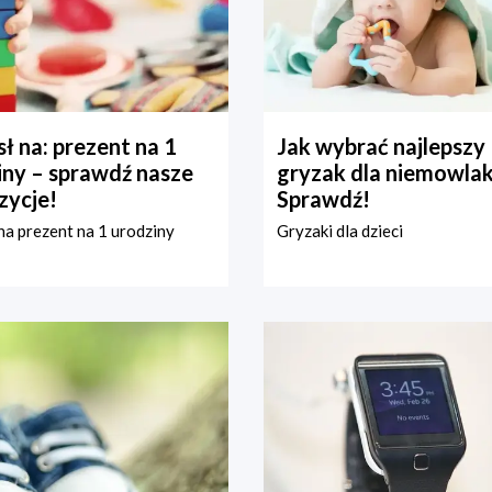
ł na: prezent na 1
Jak wybrać najlepszy
iny – sprawdź nasze
gryzak dla niemowla
zycje!
Sprawdź!
a prezent na 1 urodziny
Gryzaki dla dzieci