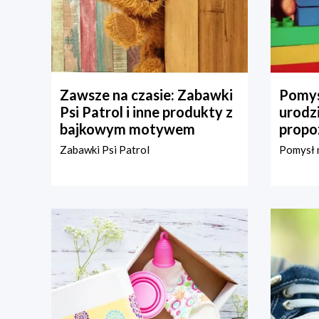
Zawsze na czasie: Zabawki
Pomys
Psi Patrol i inne produkty z
urodz
bajkowym motywem
propo
Zabawki Psi Patrol
Pomysł n