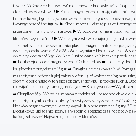
trwałe. Można z nich stworzyć niesamowite budowle. ✅ Najpopularni
elementów w zestawie! ▶️ Klocki magnetyczne oferują całe mnóstwo
bokach każdej figurki są wbudowane mocne magnesy neodymowe, którą
tworząc przeróżne figury. ▶️ Klocki można układać płasko tworząc to
przeróżne figury trójwymiarowe. ▶️ W budowaniu nie ma żadnych ogra
klocków i wyobraźnia! ▶️ W każdym zestawie znajduje się ilustrowa
Parametry: materiał wykonania: plastik, magnes materiał łączący:
wymiary opakowania: 42 x 26 x 6 cm wymiary klocka kwadrat: 6,5 x 6
wymiary klocka trójkąt: 6 x 6 cm ilustrowana książeczka z przykłada
➡️ Edukacyjne klocki magnetyczne 70 elementów ➡️ Elementy dodatko
książeczka z przykładami figur ➡️ Oryginalne opakowanie ✅ Pomaga
magnetyczne prócz długiej zabawy oferują również trening manualny i
dłońmi doskonaląc w ten sposób zmysł dotyku i precyzję ruchu. Do
rozwijać takie cechy i umiejętności jak: ➡️Kreatywność ➡️Wyobraź
➡️Cierpliwość ✅ Wspólna zabawa z rodzicami - bezcenne chwile dla
magnetycznymi to nieoceniony i pozytywny wpływ na rozwój każdego
klocków magnetycznych w tory, wężyki lub przestrzenne figury 3D to
Dodatkowo układanie pozwala wspólnie spędzać czas rodziców z sw
każdej zabawy ✅ Najważniejsze zalety klocków: ...