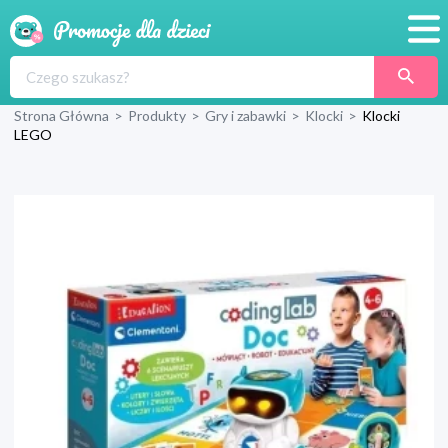
Promocje
Strona Główna
>
Produkty
>
Gry i zabawki
>
Klocki
>
Klocki
Produkty
LEGO
Sklepy
Blog
Wyprawka