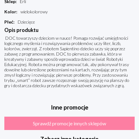
Sklep
:
Erli
Kolor
:
wielokolorowy
Płeć
:
Dziecięce
Opis produktu
DOC towarzyszy dzieciom w nauce! Pomaga rozwijać umiejętności
logicznego myślenia i rozwiązywania problemów; uczy liter, liczb,
kolorów, zwierząt. Z robotem Sapientino dziecko uczy się poprzez
zabawę z programowaniem. DOC to pierwsza zabawka, która w
kreatywny i zabawny sposób wprowadza dzieci w świat Robotyki
Edukacyjnej. Robota można programować tak, aby pokonywał trasy
dowolne lub określone poleceniami na kartach, rozwijając przy tym
zmysł logiczny i rozwiązując pierwsze problemy. Przy zastosowaniu
trybu „smart” robot zawsze rozpoznaje swoją pozycję na planszy do
gry i dostarcza dziecku przydatnych wskazówek związanych z grą.
Inne promocje
Sprawdź promocje innych sklepów