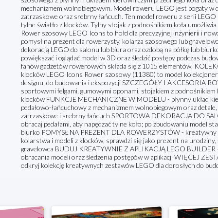
mechanizmem wolnobiegowym. Model roweru LEGO jest bogaty w deta
zatrzaskowe oraz srebrny łańcuch. Ten model roweru z serii LEGO
tylne światło z klocków. Tylny stojak z podnośnikiem koła umożliw
Rower szosowy LEGO Icons to hołd dla precyzyjnej inżynierii i no
pomysł na prezent dla rowerzysty, kolarza szosowego lub gravelowc
dekoracją LEGO do salonu lub biura oraz ozdobą na półkę lub biurko
powiększać i oglądać model w 3D oraz śledzić postępy podczas bud
fanów gadżetów rowerowych składa się z 1015 elementów. KO
klocków LEGO Icons Rower szosowy (11380) to model kolekcjonersk
designu, do budowania i ekspozycji SZCZEGÓŁY I AKCESORIA RO
sportowymi felgami, gumowymi oponami, stojakiem z podnośnikiem 
klocków FUNKCJE MECHANICZNE W MODELU - płynny układ kierown
pedałowo-łańcuchowy z mechanizmem wolnobiegowym oraz detale, tak
zatrzaskowe i srebrny łańcuch SPORTOWA DEKORACJA DO SALON
obracaj pedałami, aby napędzać tylne koło; po zbudowaniu model st
biurko POMYSŁ NA PREZENT DLA ROWERZYSTÓW - kreatywny zest
kolarstwa i modeli z klocków, sprawdzi się jako prezent na urodziny, 
gravelowca BUDUJ KREATYWNIE Z APLIKACJĄ LEGO BUILDER - korz
obracania modeli oraz śledzenia postępów w aplikacji WIĘC
odkryj kolekcję kreatywnych zestawów LEGO dla dorosłych do budow