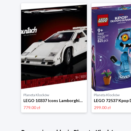
Planeta Klocków
Planeta Klocków
LEGO 10331 Icons Zimorodek Lego
LEGO 10337 Icons Lamborghini Countach 5000 Quattrovalvole Lego
779.00 zł
299.00 zł