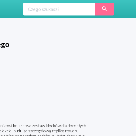
ego
ikowi kolarstwa zestaw klocków dla dorosłych
ekcie, budując szczegółową replikę roweru
 działającym napędem pedałowo-łańcuchowym z