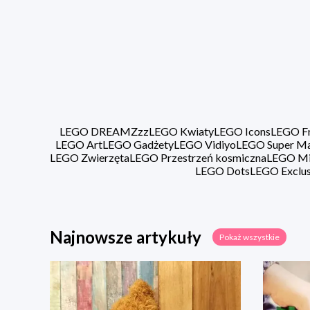
LEGO DREAMZzz
LEGO Kwiaty
LEGO Icons
LEGO Fr
LEGO Art
LEGO Gadżety
LEGO Vidiyo
LEGO Super Ma
LEGO Zwierzęta
LEGO Przestrzeń kosmiczna
LEGO Min
LEGO Dots
LEGO Exclus
Najnowsze artykuły
Pokaż wszystkie