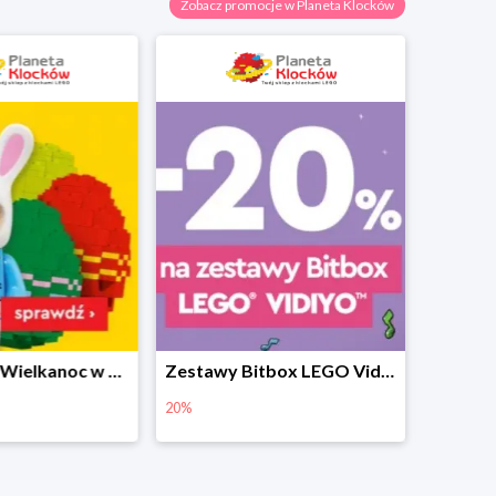
Zobacz promocje w Planeta Klocków
Prezenty na Wielkanoc w Planecie Klocków od 16,99 zł
Zestawy Bitbox LEGO Vidiyo w Planecie Klocków -20%
20%
40%