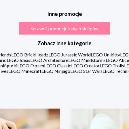
Inne promocje
Sprawdź promocje innych sklepów
Zobacz inne kategorie
iends
LEGO BrickHeadz
LEGO Jurassic World
LEGO Unikitty
LEG
rio
LEGO Ideas
LEGO Architecture
LEGO Mindstorms
LEGO Akce
ifigurki
LEGO Frozen
LEGO Classic
LEGO Creator
LEGO Trolls
LE
ives
LEGO Minecraft
LEGO Ninjago
LEGO Star Wars
LEGO Techni