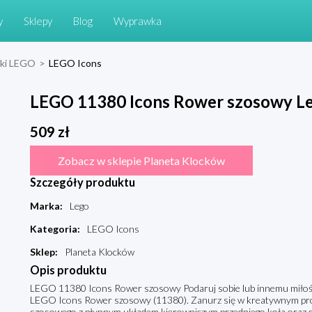
y
Sklepy
Blog
Wyprawka
cki LEGO
>
LEGO Icons
LEGO 11380 Icons Rower szosowy L
509
zł
Zobacz w sklepie Planeta Klocków
Szczegóły produktu
Marka
:
Lego
Kategoria
:
LEGO Icons
Sklep
:
Planeta Klocków
Opis produktu
LEGO 11380 Icons Rower szosowy Podaruj sobie lub innemu miłośn
LEGO Icons Rower szosowy (11380). Zanurz się w kreatywnym proj
szosowego z płynnym układem kierowniczym przedniego koła oraz