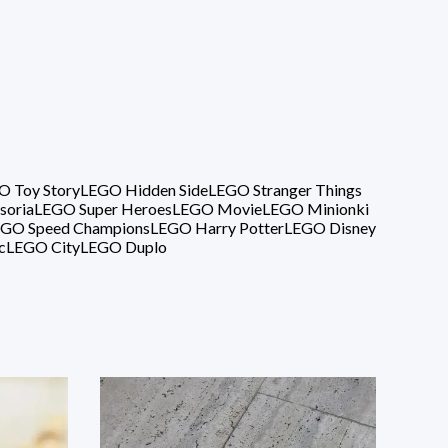
O Toy Story
LEGO Hidden Side
LEGO Stranger Things
soria
LEGO Super Heroes
LEGO Movie
LEGO Minionki
GO Speed Champions
LEGO Harry Potter
LEGO Disney
c
LEGO City
LEGO Duplo