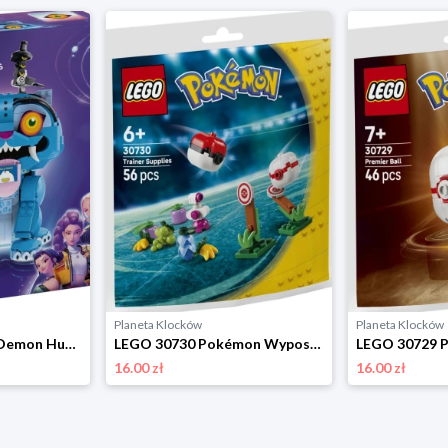
Planeta Klocków
Planeta Klocków
LEGO 72537 Kpop Demon Hunters Tygrys Derpy i Sroka Sussie Lego
LEGO 30730 Pokémon Wyposażenie Trenera Lego
16.00 zł
16.00 zł