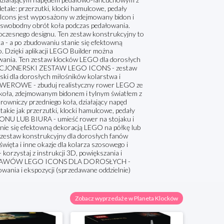
le: przerzutki, klocki hamulcowe, pedały
 Icons jest wyposażony w zdejmowany bidon i
ia swobodny obrót koła podczas pedałowania.
woczesnego designu. Ten zestaw konstrukcyjny to
a - a po zbudowaniu stanie się efektowną
. Dzięki aplikacji LEGO Builder można
owania. Ten zestaw klocków LEGO dla dorosłych
LEKCJONERSKI ZESTAW LEGO ICONS - zestaw
i dla dorosłych miłośników kolarstwa i
WEROWE - zbuduj realistyczny rower LEGO ze
koła, zdejmowanym bidonem i tylnym światłem z
iczy przedniego koła, działający napęd
ie jak przerzutki, klocki hamulcowe, pedały
U LUB BIURA - umieść rower na stojaku i
anie się efektowną dekoracją LEGO na półkę lub
aw konstrukcyjny dla dorosłych fanów
święta i inne okazje dla kolarza szosowego i
ystaj z instrukcji 3D, powiększania i
EJ ZESTAWÓW LEGO ICONS DLA DOROSŁYCH -
ania i ekspozycji (sprzedawane oddzielnie)
Zobacz wyprzedaże w Planeta Klocków