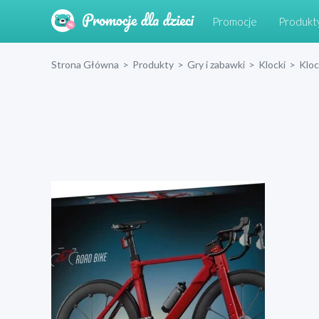
Promocje
Produkt
Strona Główna
>
Produkty
>
Gry i zabawki
>
Klocki
>
Klo