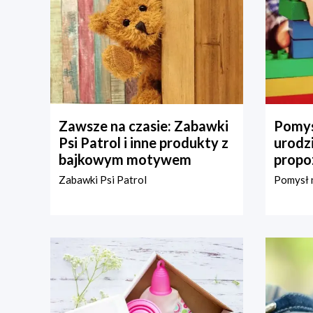
Zawsze na czasie: Zabawki
Pomys
Psi Patrol i inne produkty z
urodz
bajkowym motywem
propo
Zabawki Psi Patrol
Pomysł n