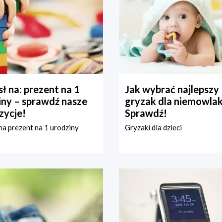
ł na: prezent na 1
Jak wybrać najlepszy
iny – sprawdź nasze
gryzak dla niemowla
zycje!
Sprawdź!
a prezent na 1 urodziny
Gryzaki dla dzieci