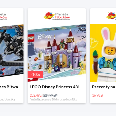
-
10
%
LEGO Super Heroes Bitwa powietrzna w super cenie
LEGO Disney Princess 43180 Zimowe święto w zamku Belli
202.49 zł
224.99 zł*
16.98 zł
rzed obniżką
*najniższa cena z 30 dni przed obniżką