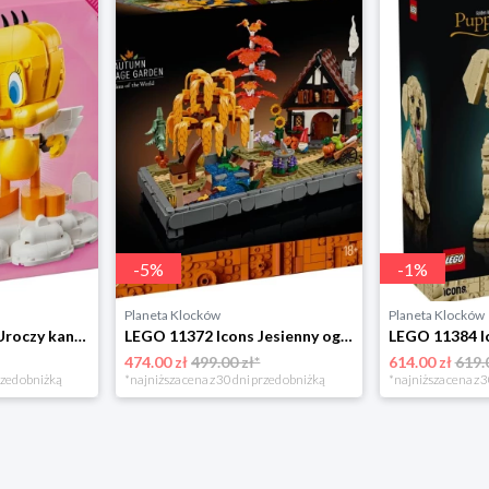
-
5
%
-
1
%
Planeta Klocków
Planeta Klocków
LEGO 40824 Icons Uroczy kanarek Tweety Lego
LEGO 11372 Icons Jesienny ogród z chatką Lego
474.00 zł
499.00 zł*
614.00 zł
619.
rzed obniżką
*najniższa cena z 30 dni przed obniżką
*najniższa cena z 3