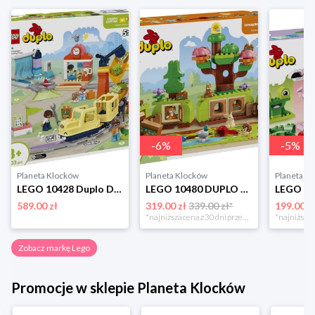
-
6
%
-
5
%
Planeta Klocków
Planeta Klocków
Planeta K
LEGO 10428 Duplo Duży interaktywny pociąg miejski Lego
LEGO 10480 DUPLO Las odkrywców z dzikimi zwierzętami Lego
589.00 zł
319.00 zł
339.00 zł*
199.00 z
*najniższa cena z 30 dni przed obniżką
Zobacz markę Lego
Promocje w sklepie Planeta Klocków