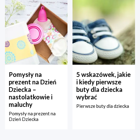
Pomysły na
5 wskazówek, jakie
prezent na Dzień
i kiedy pierwsze
Dziecka –
buty dla dziecka
nastolatkowie i
wybrać
maluchy
Pierwsze buty dla dziecka
Pomysły na prezent na
Dzień Dziecka