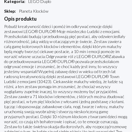
Kategoria
:
LEGO Duplo
Sklep
:
Planeta Klocków
Opis produktu
Pobudź kreatywność dzieci i pomóż im odkrywać emocje dzięki
zestawowi LEGO® DUPLO® Moje miasteczko Ludziki z emocjami.
Przedszkolaki budują i przebudowują pięć postaci, aby odzwierciedlały
różnorodność, jaką widzą w otaczającym je świecie. Zestaw zawiera
całą gamę kolorowych klocków i elementów, dzięki którym maluchy
będą mogły tworzyć ciekawe postacie, a 10 min i emocji pomoże im
wyrazić własne uczucia.Odgrywanie ról z LEGO® DUPLO®Zabawka
do przebudowywania LEGO® DUPLO® pozwala przedszkolakom
odgrywać emocje i zrozumieć, że choć każdy jest inny, to wszyscy
jesteśmy wspaniali!Wypełnij zabawę dzieci w wieku od trzech lat
radosną kreatywnością dzięki zestawowi LEGO® DUPLO® Town
Ludziki z emocjami (10423). Ciekawskie maluchy wiedzą, że ludzie są
różni, a ten zestaw pomaga im zrozumieć, że chociaż wszyscy
wyglądamy zupełnie inaczej, to wszyscy możemy być przyjaciółmi.
Zestaw zawiera 71 klocków i elementów, z których można zbudować
pięć postaci, w tym pięć klocków z włosami i jedną podstawę z kołami.
Łącząc i dopasowując zabawkowe ciała, nogi, twarze i włosy, maluchy
uruchomią swoją wyobraźnię i stworzą nieskończoną gamę
przyjaznych postaci. Dzięki 10 różnym klockom z twarzami dzieci mogą
wyrazić, co czują ich bohaterowie i opisać, co te emocje oznaczają.
Zestaw to także świetna okazja dla dorosłych, aby rozpocząćrozmowę
z dziećmi o tym, że ludzie się od siebie różnią i to jest wspaniałe! Ten