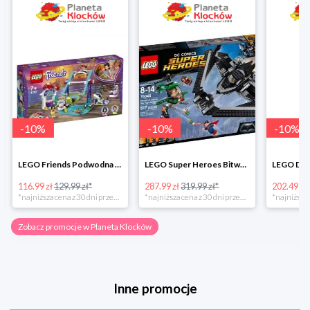
-
10
%
-
10
%
-
10
%
LEGO Friends Podwodna Frajda w super cenie
LEGO Super Heroes Bitwa powietrzna w super cenie
116.99 zł
129.99 zł*
287.99 zł
319.99 zł*
202.49 zł
*najniższa cena z 30 dni przed obniżką
*najniższa cena z 30 dni przed obniżką
Zobacz promocje w Planeta Klocków
Inne promocje