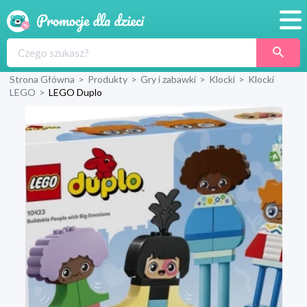
Promocje
Strona Główna
>
Produkty
>
Gry i zabawki
>
Klocki
>
Klocki
Produkty
LEGO
>
LEGO Duplo
Sklepy
Blog
Wyprawka