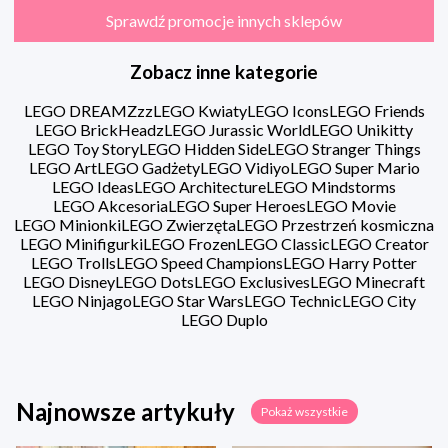
Sprawdź promocje innych sklepów
Zobacz inne kategorie
LEGO DREAMZzz
LEGO Kwiaty
LEGO Icons
LEGO Friends
LEGO BrickHeadz
LEGO Jurassic World
LEGO Unikitty
LEGO Toy Story
LEGO Hidden Side
LEGO Stranger Things
LEGO Art
LEGO Gadżety
LEGO Vidiyo
LEGO Super Mario
LEGO Ideas
LEGO Architecture
LEGO Mindstorms
LEGO Akcesoria
LEGO Super Heroes
LEGO Movie
LEGO Minionki
LEGO Zwierzęta
LEGO Przestrzeń kosmiczna
LEGO Minifigurki
LEGO Frozen
LEGO Classic
LEGO Creator
LEGO Trolls
LEGO Speed Champions
LEGO Harry Potter
LEGO Disney
LEGO Dots
LEGO Exclusives
LEGO Minecraft
LEGO Ninjago
LEGO Star Wars
LEGO Technic
LEGO City
LEGO Duplo
Najnowsze artykuły
Pokaż wszystkie