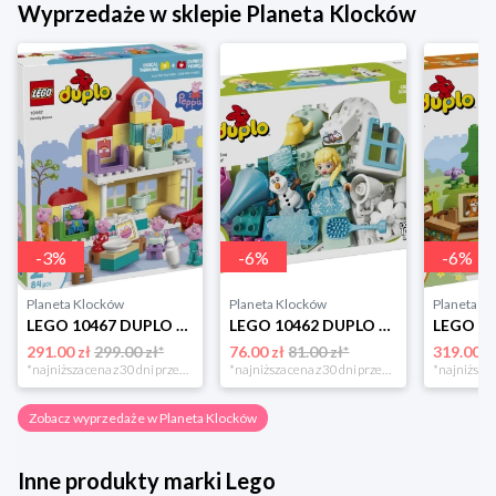
Wyprzedaże w sklepie Planeta Klocków
-
3
%
-
6
%
-
6
%
Planeta Klocków
Planeta Klocków
Planeta K
LEGO 10467 DUPLO Dom rodzinny Lego
LEGO 10462 DUPLO Kraina lodu: Kreatywne pudełko z Elzą i Olafem Lego
291.00 zł
299.00 zł*
76.00 zł
81.00 zł*
319.00 z
*najniższa cena z 30 dni przed obniżką
*najniższa cena z 30 dni przed obniżką
Zobacz wyprzedaże w Planeta Klocków
Inne produkty marki Lego