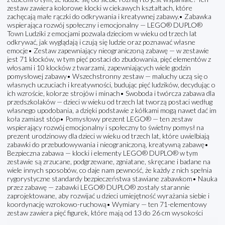
zestaw zawiera kolorowe klocki w ciekawych kształtach, które
zachęcają małe rączki do odkrywania i kreatywnej zabawy.• Zabawka
wspierająca rozwój społeczny i emocjonalny — LEGO® DUPLO®
Town Ludziki z emocjami pozwala dzieciom w wieku od trzech lat
odkrywać, jak wyglądają i czują się ludzie oraz poznawać własne
emocje• Zestaw zapewniający nieograniczoną zabawę — w zestawie
jest 71 klocków, w tym pięć postaci do zbudowania, pięć elementów z
włosami i 10 klocków z twarzami, zapewniających wiele godzin
pomysłowej zabawy• Wszechstronny zestaw — maluchy uczą się o
własnych uczuciach i kreatywności, budując pięć ludzików, decydując o
ich wzroście, kolorze strojów i minach• Swoboda i twórcza zabawa dla
przedszkolaków — dzieci w wieku od trzech lat tworzą postaci według
własnego upodobania, a dzięki podstawie z kółkami mogą nawet dać im
koła zamiast stóp• Pomysłowy prezent LEGO® — ten zestaw
wspierający rozwój emocjonalny i społeczny to świetny pomysł na
prezent urodzinowy dla dzieci w wieku od trzech lat, które uwielbiają
zabawki do przebudowywania i nieograniczoną, kreatywną zabawę•
Bezpieczna zabawa — klocki i elementy LEGO® DUPLO® w tym
zestawie są zrzucane, podgrzewane, zgniatane, skręcane i badane na
wiele innych sposobów, co daje nam pewność, że każdy z nich spełnia
rygorystyczne standardy bezpieczeństwa stawiane zabawkom• Nauka
przez zabawę — zabawki LEGO® DUPLO® zostały starannie
zaprojektowane, aby rozwijać u dzieci umiejętność wyrażania siebie i
koordynację wzrokowo-ruchową• Wymiary — ten 71-elementowy
zestaw zawiera pięć figurek, które mają od 13 do 26 cm wysokości