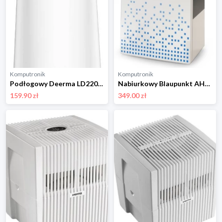
Komputronik
Komputronik
Podłogowy Deerma LD220 biały
Nabiurkowy Blaupunkt AHS601
159.90 zł
349.00 zł