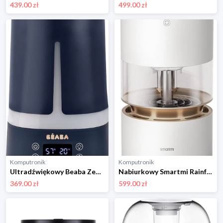
439.00 zł
499.00 zł
Komputronik
Komputronik
Ultradźwiękowy Beaba Zen Air Night blue 920416
Nabiurkowy Smartmi Rainforest biały
369.00 zł
599.00 zł