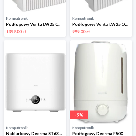
Komputronik
Komputronik
Podłogowy Venta LW25 Comfort Plus biały
Podłogowy Venta LW25 Original biały
1399.00 zł
999.00 zł
-
9
%
Komputronik
Komputronik
Nabiurkowy Deerma ST636W biały
Podłogowy Deerma F500