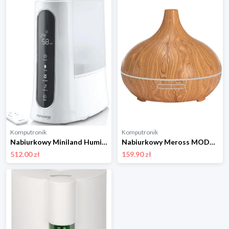
Komputronik
Komputronik
Nabiurkowy Miniland Humitouch Pure ML89208
Nabiurkowy Meross MOD150HK(EU) (HomeKit)
512.00 zł
159.90 zł