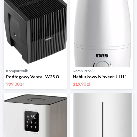
Komputronik
Komputronik
Podłogowy Venta LW25 Original antracyt
Nabiurkowy N'oveen UH116 biało-zielony N'OVEEN
999.00 zł
119.90 zł