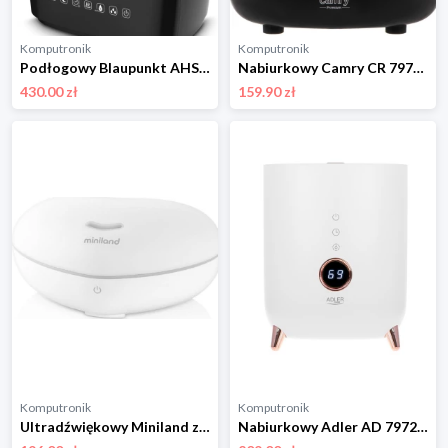
Komputronik
Komputronik
Podłogowy Blaupunkt AHS801
Nabiurkowy Camry CR 7973b czarny
430.00 zł
159.90 zł
Komputronik
Komputronik
Ultradźwiękowy Miniland z funkcją lampki i dźwiękami ML89261
Nabiurkowy Adler AD 7972 biały