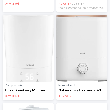
219.00 zł
89.90 zł
99.00 zł*
*najniższa cena z 30 dni przed obniżką
Komputronik
Komputronik
Ultradźwiękowy Miniland ML89318 z Wifi
Nabiurkowy Deerma ST635W biały
479.00 zł
189.90 zł