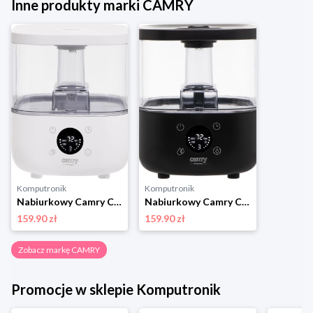
Inne produkty marki CAMRY
Komputronik
Komputronik
Nabiurkowy Camry CR 7973w biały
Nabiurkowy Camry CR 7973b czarny
159.90 zł
159.90 zł
Zobacz markę CAMRY
Promocje w sklepie Komputronik