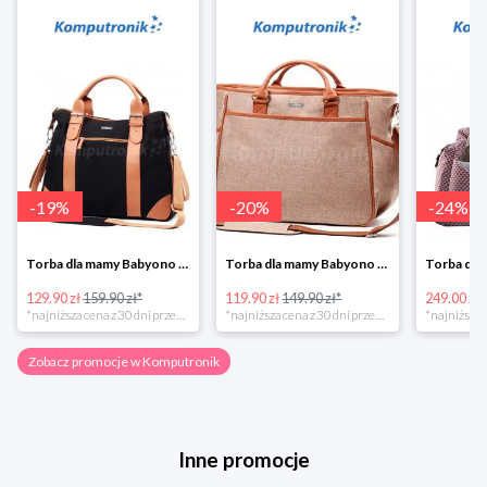
-
19
%
-
20
%
-
24
%
Torba dla mamy Babyono 1505/01 Comfort Icoinic 5/5
Torba dla mamy Babyono 1507/01 Comfort Chic w super cenie
129.90 zł
159.90 zł*
119.90 zł
149.90 zł*
249.00 zł
*najniższa cena z 30 dni przed obniżką
*najniższa cena z 30 dni przed obniżką
Zobacz promocje w Komputronik
Inne promocje