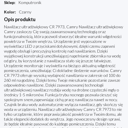
Sklep
:
Komputronik
Kolor
:
Czarny
Opis produktu
Nawilżacz ultradźwiękowy CR 7973, Camry Nawilżacz ultradźwiękowy
Camry zaskoczy Cię swoją zaawansowaną technologią oraz
funkcjonalnością, która pozwoli stworzyć idealne warunki wilgotności
powietrza w Twoim wnętrzu. Urządzenie jest wyposażone w
wyświetlacz LED z przyciskami dotykowymi, dzięki czemu zapewni
wygodę obsługi i precyzyjną kontrolę nad nawilżaniem. Dzięki
wyjątkowej konstrukcji umożliwiającej napełnianie zbiornika na wodę
od góry, by korzystanie z nawilżacza stało się jeszcze łatwiejsze.
Urządzenie monitoruje i wyświetla na bieżąco aktualną wilgotność
pomieszczenia, umożliwiając Ci dokładne śledzenie warunków. Camry
CR 7973 oferuje wysoką wydajność nawilżania w zakresie od 100 do
260 ml na godzinę. Dzięki temu Twoje mieszkanie pozostanie zawsze
odpowiednio nawilżone. Dzięki zaawansowanej technologii
ultradźwiękowej nawilżacz rozbija wodę na drobne cząsteczki mgły o
średnicy 1-5 mikronów. Funkcja trybu nocnego pozwala cieszyć się
spokojnym snem,zapewniając cichą pracę nawilżacza nawet w nocy.
Czujnik braku wody automatycznie wyłącza nawilżacz, gdy skończy się
woda w urządzeniu. Nawilżacz ultradźwiękowy Camry CR 7973 to nie
tylko urządzenie, które poprawia jakość powietrza w Twoim domu, ale
także elegancki dodatek do wnętrza. Jego nowoczesny design sprawi,
że będzie idealnie pasować do każdego pomieszczenia. Dzięki temu