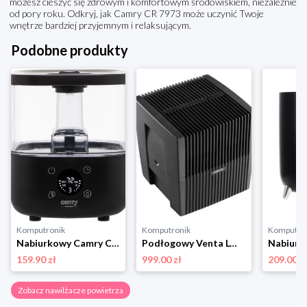
możesz cieszyć się zdrowym i komfortowym środowiskiem, niezależnie
od pory roku. Odkryj, jak Camry CR 7973 może uczynić Twoje
wnętrze bardziej przyjemnym i relaksującym.
Podobne produkty
Komputronik
Komputronik
Komputro
Nabiurkowy Camry CR 7973b czarny
Podłogowy Venta LW25 Original antracyt
159.90 zł
999.00 zł
209.00 z
Zobacz nawilżacze powietrza