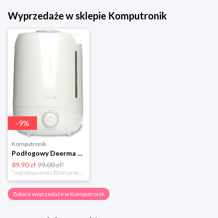
Wyprzedaże w sklepie Komputronik
-
9
%
Komputronik
Podłogowy Deerma F500
89.90 zł
99.00 zł*
*najniższa cena z 30 dni przed obniżką
Zobacz wyprzedaże w Komputronik