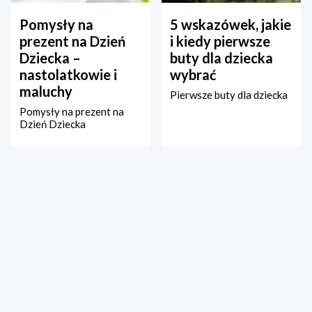
Pomysły na
5 wskazówek, jakie
prezent na Dzień
i kiedy pierwsze
Dziecka –
buty dla dziecka
nastolatkowie i
wybrać
maluchy
Pierwsze buty dla dziecka
Pomysły na prezent na
Dzień Dziecka