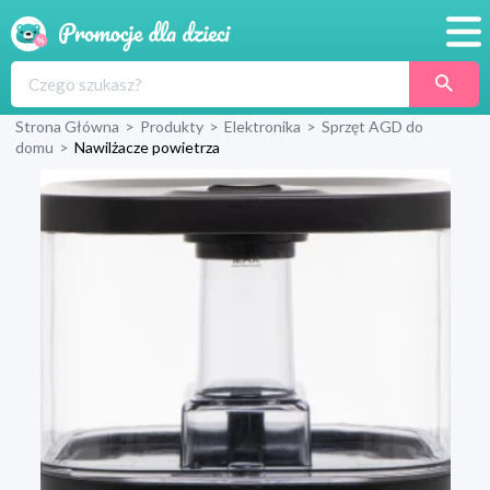
Promocje
Strona Główna
>
Produkty
>
Elektronika
>
Sprzęt AGD do
Produkty
domu
>
Nawilżacze powietrza
Sklepy
Blog
Wyprawka