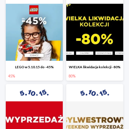
LEGO w 5.10.15 do -45%
WIELKA likwidacja kolekcji -80%
45%
80%