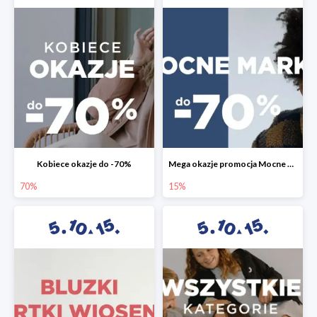
Kobiece okazje do -70%
Mega okazje promocja Mocne marki do -70%
70%
15%