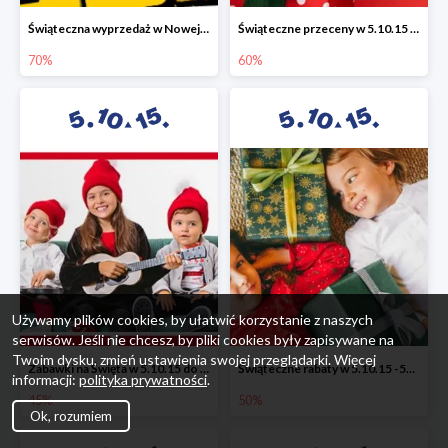
Świąteczna wyprzedaż w Nowej Erze - National Geographic Learning -70%
Świąteczne przeceny w 5.10.15 - wszystkie ubrania -60%
70%
60%
Używamy plików cookies, by ułatwić korzystanie z naszych
serwisów. Jeśli nie chcesz, by pliki cookies były zapisywane na
Twoim dysku, zmień ustawienia swojej przeglądarki. Więcej
Zabawki na Święta w 5.10.15 do -45%
Świąteczne rabaty w 5.10.15 -50%
informacji:
polityka prywatności
.
45%
50%
Ok, rozumiem