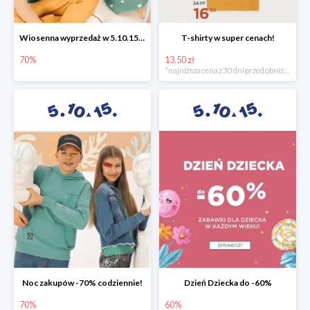
Wiosenna wyprzedaż w 5.10.15 -70%
T-shirty w super cenach!
70%
13.50 zł
*najniższa cena z 30 dni przed obniżką
Noc zakupów -70% codziennie!
Dzień Dziecka do -60%
70%
60%