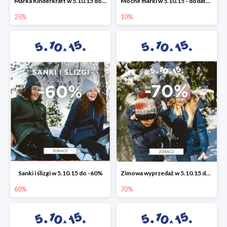
Marka Kinderkraft w 5.10.15 do -25%
Mocne marki w 5.10.15 - dodatkowe -10% rabatu
25%
10%
Sanki i ślizgi w 5.10.15 do -60%
Zimowa wyprzedaż w 5.10.15 do -70%
60%
70%