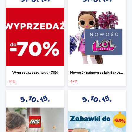
Wyprzedaż sezonu do -70%
Nowość - najnowsze lalki i akcesoria L.O.L. w 5.10.15 do -45%
70%
45%