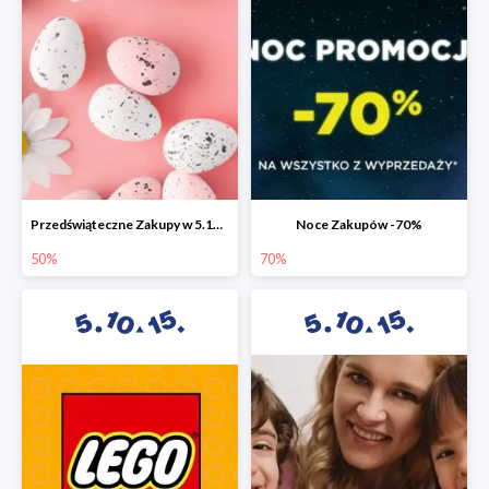
Przedświąteczne Zakupy w 5.10.15 do -50%
Noce Zakupów -70%
50%
70%