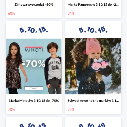
Zimowa wyprzedaż -60%
Marka Pampers w 5.10.15 do -24%
60%
24%
Marka Minoti w 5.10.15 do -70%
Sylwestrowe nocne marki w 5.10.15 do -70%
70%
70%