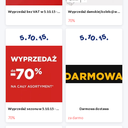
Wyprzedaż bez VAT w 5.10.15 - dodatkowe -23% rabatu
Wyprzedaż damskiej kolekcji w 5.10.15 - ubrania, obuwie i dodatki do -70%
70%
Wyprzedaż sezonu w 5.10.15 - cały asortyment -70%
Darmowa dostawa
70%
za darmo