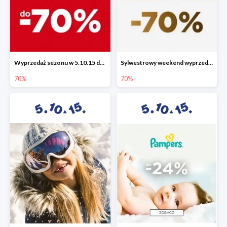
Wyprzedaż sezonu w 5.10.15 do -70%
Sylwestrowy weekend wyprzedaży do -70%
70%
70%