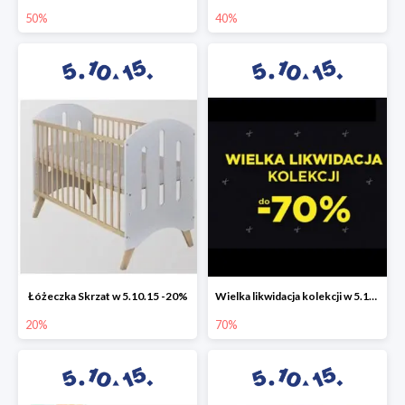
50%
40%
Łóżeczka Skrzat w 5.10.15 -20%
Wielka likwidacja kolekcji w 5.10.15 do -70%
20%
70%