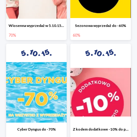
Wiosenna wyprzedaż w 5.10.15 do -70%
Sezonowa wyprzedaż do -60%
70%
60%
Cyber Dyngus do -70%
Z kodem dodatkowe -10% do promocji -50%!