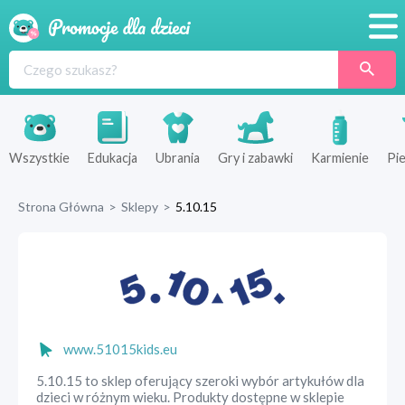
Promocje
Produkty
Sklepy
Wszystkie
Edukacja
Ubrania
Gry i zabawki
Karmienie
Pie
Blog
Strona Główna
>
Sklepy
>
5.10.15
Wyprawka
www.51015kids.eu
5.10.15 to sklep oferujący szeroki wybór artykułów dla
dzieci w różnym wieku. Produkty dostępne w sklepie