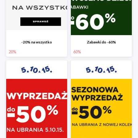
-20% na wszystko
Zabawki do -60%
20%
60%