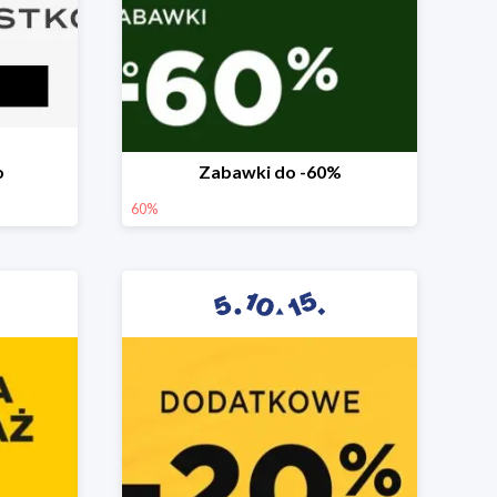
o
Zabawki do -60%
60%