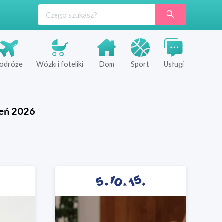
odróże
Wózki i foteliki
Dom
Sport
Usługi
ień
2026