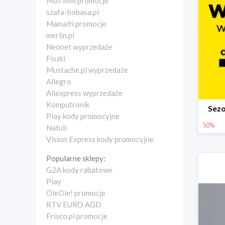
Moi-Mili promocje
szafa-bobasa.pl
Mamaiti promocje
merlin.pl
Neonet wyprzedaże
Fiszki
Mustache.pl wyprzedaże
Allegro
Aliexpress wyprzedaże
Komputronik
Sez
Play kody promocyjne
50%
Natuli
Vision Express kody promocyjne
Popularne sklepy:
G2A kody rabatowe
Play
OleOle! promocje
RTV EURO AGD
Frisco.pl promocje