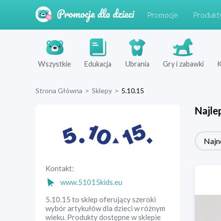
Promocje
Produkt
Wszystkie
Edukacja
Ubrania
Gry i zabawki
K
Strona Główna
>
Sklepy
>
5.10.15
Najle
Najn
Kontakt:
www.51015kids.eu
5.10.15 to sklep oferujący szeroki
wybór artykułów dla dzieci w różnym
wieku. Produkty dostępne w sklepie