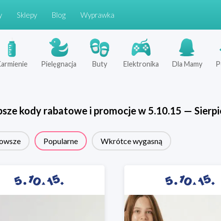
y
Sklepy
Blog
Wyprawka
armienie
Pielęgnacja
Buty
Elektronika
Dla Mamy
P
psze kody rabatowe i promocje w
5.10.15
—
Sierp
owsze
Popularne
Wkrótce wygasną