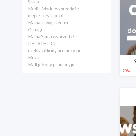
Squla
Media Markt wyprzedaże
nieprzeczytane.pl
Mamaiti wyprzedaże
Orange
MamaGama wyprzedaże
DECATHLON
ezebra.pl kody promocyjne
Muza
K
Mall.pl kody promocyjne
70%