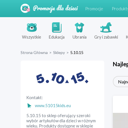
Promocje
Produkt
Wszystkie
Edukacja
Ubrania
Gry i zabawki
K
Strona Główna
>
Sklepy
>
5.10.15
Najle
Najn
Kontakt:
www.51015kids.eu
5.10.15 to sklep oferujący szeroki
wybór artykułów dla dzieci w różnym
wieku. Produkty dostępne w sklepie