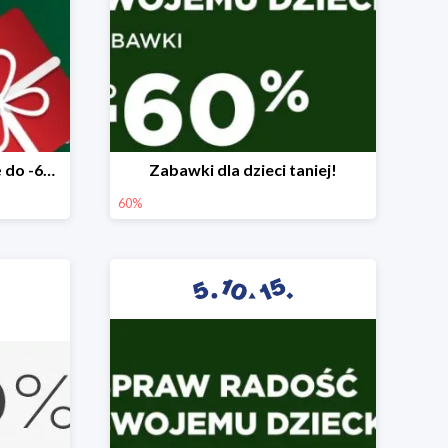
Mega rabaty pod choinkę do -60%
Zabawki dla dzieci taniej!
60%