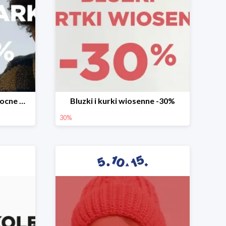
Mega okazje promocja Mocne marki do -70%
Bluzki i kurki wiosenne -30%
30%