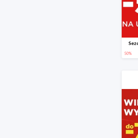
Sez
50%