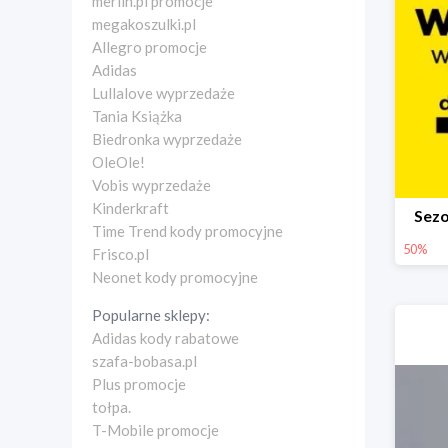
merlin.pl promocje
megakoszulki.pl
Allegro promocje
Adidas
Lullalove wyprzedaże
Tania Książka
Biedronka wyprzedaże
OleOle!
Vobis wyprzedaże
Kinderkraft
Sez
Time Trend kody promocyjne
50%
Frisco.pl
Neonet kody promocyjne
Popularne sklepy:
Adidas kody rabatowe
szafa-bobasa.pl
Plus promocje
tołpa.
T-Mobile promocje