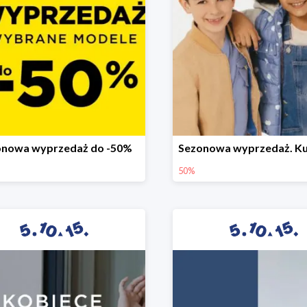
onowa wyprzedaż do -50%
50%