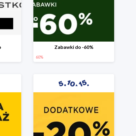
o
Zabawki do -60%
60%