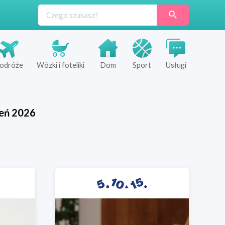
odróże
Wózki i foteliki
Dom
Sport
Usługi
ień
2026