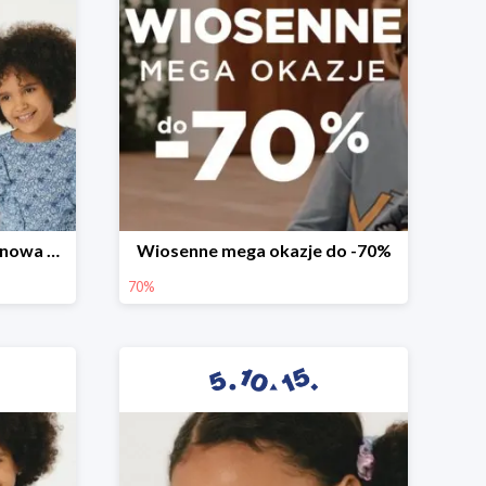
Witamy wiosnę! -30% na nowa kolekcję
Wiosenne mega okazje do -70%
70%