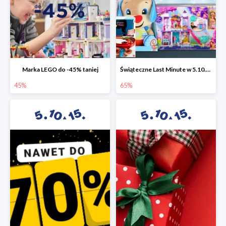
Marka LEGO do -45% taniej
Świąteczne Last Minute w 5.10.15 - zabawki do -65%
45%
65%