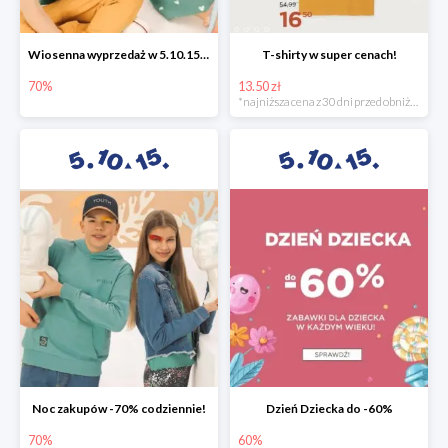
Wiosenna wyprzedaż w 5.10.15 -70%
T-shirty w super cenach!
70%
13.50 zł
*najniższa cena z 30 dni przed obniżką
Noc zakupów -70% codziennie!
Dzień Dziecka do -60%
70%
60%