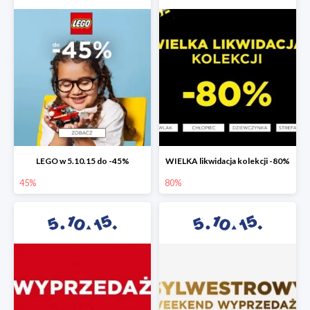
LEGO w 5.10.15 do -45%
WIELKA likwidacja kolekcji -80%
45%
80%