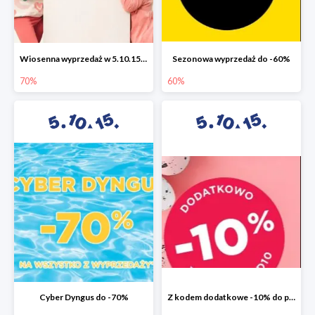
Wiosenna wyprzedaż w 5.10.15 do -70%
Sezonowa wyprzedaż do -60%
70%
60%
Cyber Dyngus do -70%
Z kodem dodatkowe -10% do promocji -50%!