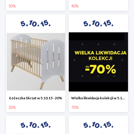
50%
40%
Łóżeczka Skrzat w 5.10.15 -20%
Wielka likwidacja kolekcji w 5.10.15 do -70%
20%
70%