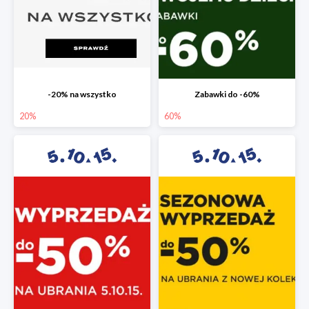
-20% na wszystko
Zabawki do -60%
20%
60%