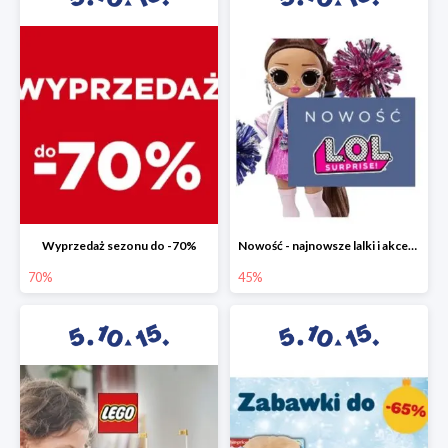
Wyprzedaż sezonu do -70%
Nowość - najnowsze lalki i akcesoria L.O.L. w 5.10.15 do -45%
70%
45%