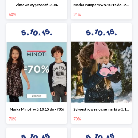
Zimowa wyprzedaż -60%
Marka Pampers w 5.10.15 do -24%
60%
24%
Marka Minoti w 5.10.15 do -70%
Sylwestrowe nocne marki w 5.10.15 do -70%
70%
70%