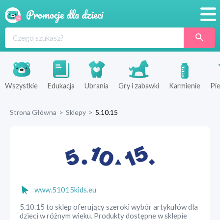
Promocje
Produkty
Sklepy
Wszystkie
Edukacja
Ubrania
Gry i zabawki
Karmienie
Pie
Blog
Strona Główna
>
Sklepy
>
5.10.15
Wyprawka
www.51015kids.eu
5.10.15 to sklep oferujący szeroki wybór artykułów dla
dzieci w różnym wieku. Produkty dostępne w sklepie