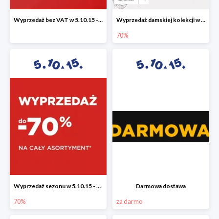
Wyprzedaż bez VAT w 5.10.15 - dodatkowe -23% rabatu
Wyprzedaż damskiej kolekcji w 5.10.15 - ubrania, obuwie i dodatki do -70%
70%
Wyprzedaż sezonu w 5.10.15 - cały asortyment -70%
Darmowa dostawa
70%
za darmo