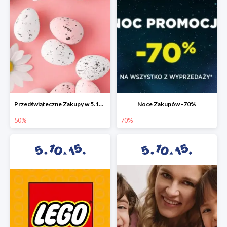
Przedświąteczne Zakupy w 5.10.15 do -50%
Noce Zakupów -70%
50%
70%