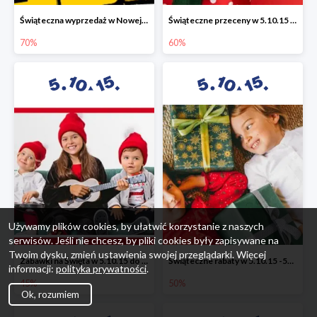
Świąteczna wyprzedaż w Nowej Erze - National Geographic Learning -70%
Świąteczne przeceny w 5.10.15 - wszystkie ubrania -60%
70%
60%
Używamy plików cookies, by ułatwić korzystanie z naszych
serwisów. Jeśli nie chcesz, by pliki cookies były zapisywane na
Twoim dysku, zmień ustawienia swojej przeglądarki. Więcej
Zabawki na Święta w 5.10.15 do -45%
Świąteczne rabaty w 5.10.15 -50%
informacji:
polityka prywatności
.
45%
50%
Ok, rozumiem