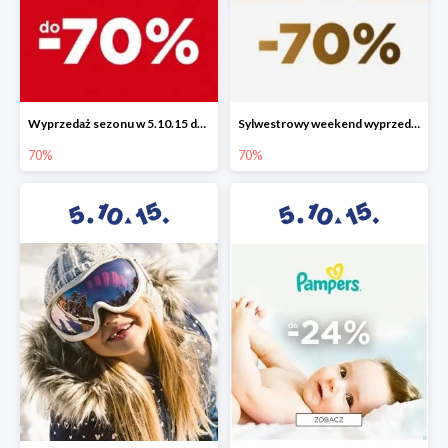
Wyprzedaż sezonu w 5.10.15 do -70%
Sylwestrowy weekend wyprzedaży do -70%
70%
70%