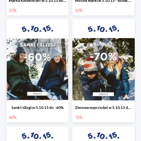
Marka Kinderkraft w 5.10.15 do -25%
Mocne marki w 5.10.15 - dodatkowe -10% rabatu
25%
10%
Sanki i ślizgi w 5.10.15 do -60%
Zimowa wyprzedaż w 5.10.15 do -70%
60%
70%