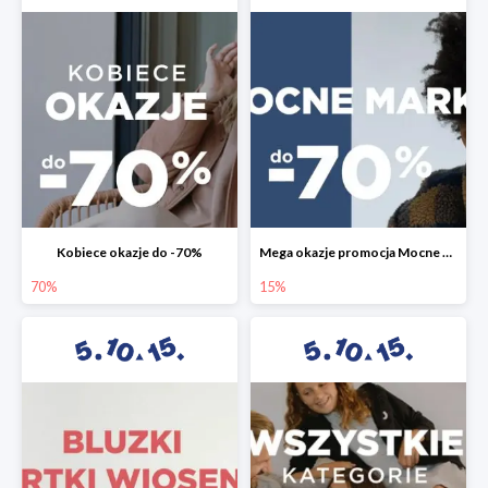
Kobiece okazje do -70%
Mega okazje promocja Mocne marki do -70%
70%
15%