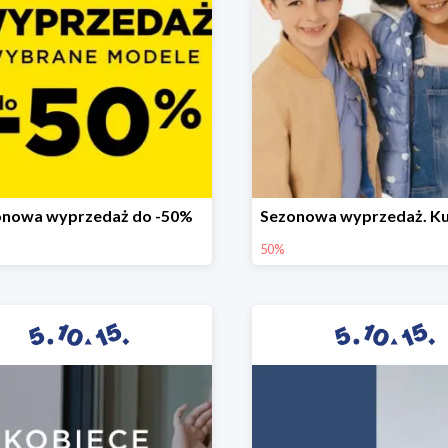
onowa wyprzedaż do -50%
50%