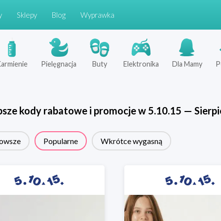
y
Sklepy
Blog
Wyprawka
armienie
Pielęgnacja
Buty
Elektronika
Dla Mamy
P
psze kody rabatowe i promocje w
5.10.15
—
Sierp
owsze
Popularne
Wkrótce wygasną