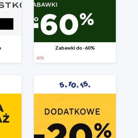
o
Zabawki do -60%
60%