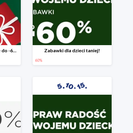
Mega rabaty pod choinkę do -60%
Zabawki dla dzieci taniej!
60%