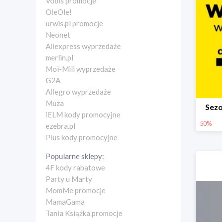
Vobis promocje
OleOle!
urwis.pl promocje
Neonet
Aliexpress wyprzedaże
merlin.pl
Moi-Mili wyprzedaże
G2A
Allegro wyprzedaże
Muza
Sez
iELM kody promocyjne
50%
ezebra.pl
Plus kody promocyjne
Popularne sklepy:
4F kody rabatowe
Party u Marty
MomMe promocje
MamaGama
Tania Książka promocje