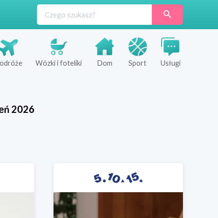
odróże
Wózki i foteliki
Dom
Sport
Usługi
ień
2026