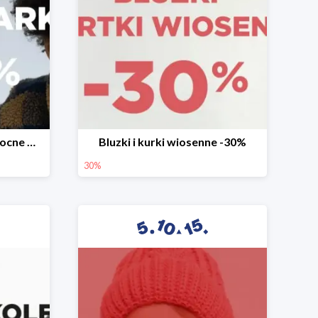
Mega okazje promocja Mocne marki do -70%
Bluzki i kurki wiosenne -30%
30%