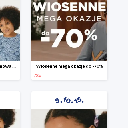
Witamy wiosnę! -30% na nowa kolekcję
Wiosenne mega okazje do -70%
70%