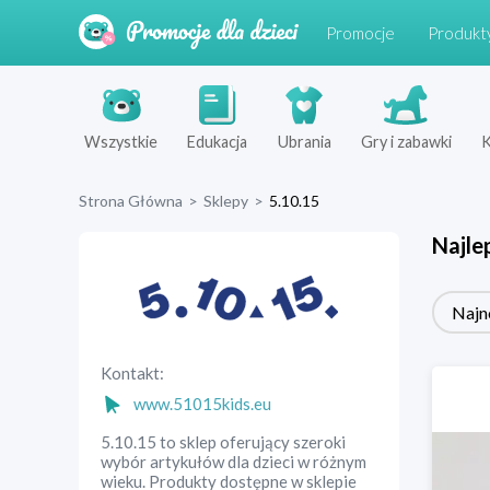
Promocje
Produkt
Wszystkie
Edukacja
Ubrania
Gry i zabawki
K
Strona Główna
>
Sklepy
>
5.10.15
Najle
Najn
Kontakt:
www.51015kids.eu
5.10.15 to sklep oferujący szeroki
wybór artykułów dla dzieci w różnym
wieku. Produkty dostępne w sklepie