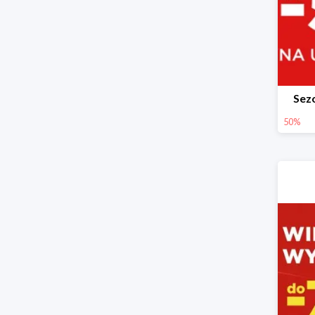
Sez
50%