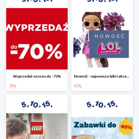
Wyprzedaż sezonu do -70%
Nowość - najnowsze lalki i akcesoria L.O.L. w 5.10.15 do -45%
70%
45%