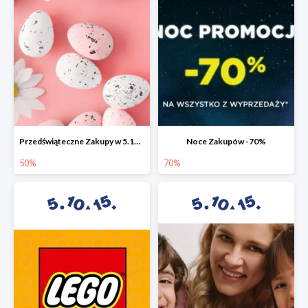
Przedświąteczne Zakupy w 5.10.15 do -50%
Noce Zakupów -70%
50%
70%