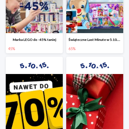
Marka LEGO do -45% taniej
Świąteczne Last Minute w 5.10.15 - zabawki do -65%
45%
65%