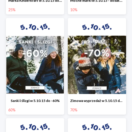
Marka Kinderkraft w 5.10.15 do -25%
Mocne marki w 5.10.15 - dodatkowe -10% rabatu
25%
10%
Sanki i ślizgi w 5.10.15 do -60%
Zimowa wyprzedaż w 5.10.15 do -70%
60%
70%