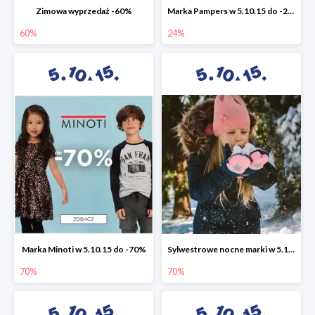
Zimowa wyprzedaż -60%
Marka Pampers w 5.10.15 do -24%
60%
24%
Marka Minoti w 5.10.15 do -70%
Sylwestrowe nocne marki w 5.10.15 do -70%
70%
70%