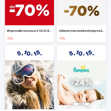
Wyprzedaż sezonu w 5.10.15 do -70%
Sylwestrowy weekend wyprzedaży do -70%
70%
70%