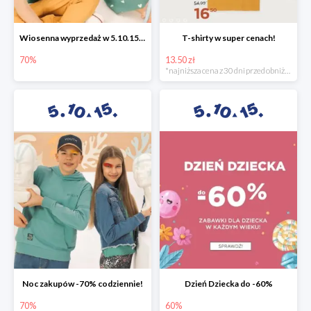
Wiosenna wyprzedaż w 5.10.15 -70%
T-shirty w super cenach!
70%
13.50 zł
*najniższa cena z 30 dni przed obniżką
Noc zakupów -70% codziennie!
Dzień Dziecka do -60%
70%
60%