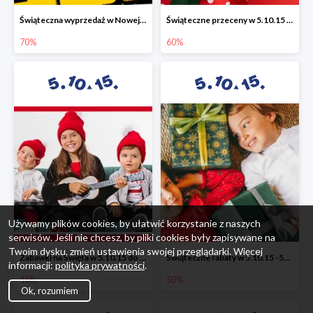
Świąteczna wyprzedaż w Nowej Erze - National Geographic Learning -70%
Świąteczne przeceny w 5.10.15 - wszystkie ubrania -60%
70%
60%
Używamy plików cookies, by ułatwić korzystanie z naszych
serwisów. Jeśli nie chcesz, by pliki cookies były zapisywane na
Twoim dysku, zmień ustawienia swojej przeglądarki. Więcej
Zabawki na Święta w 5.10.15 do -45%
Świąteczne rabaty w 5.10.15 -50%
informacji:
polityka prywatności
.
45%
50%
Ok, rozumiem