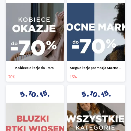
Kobiece okazje do -70%
Mega okazje promocja Mocne marki do -70%
70%
15%