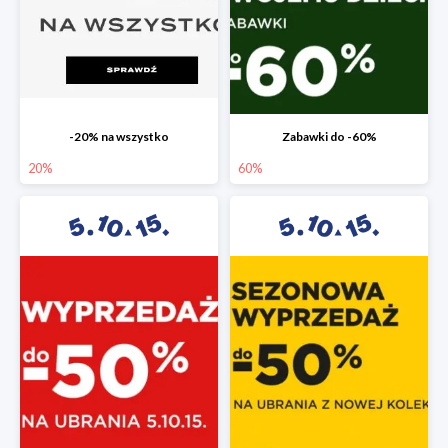
-20% na wszystko
Zabawki do -60%
20%
60%