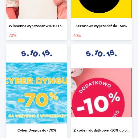
Wiosenna wyprzedaż w 5.10.15 do -70%
Sezonowa wyprzedaż do -60%
70%
60%
Cyber Dyngus do -70%
Z kodem dodatkowe -10% do promocji -50%!