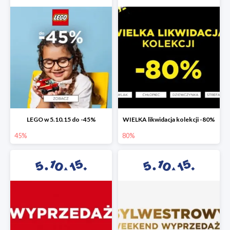
LEGO w 5.10.15 do -45%
WIELKA likwidacja kolekcji -80%
45%
80%