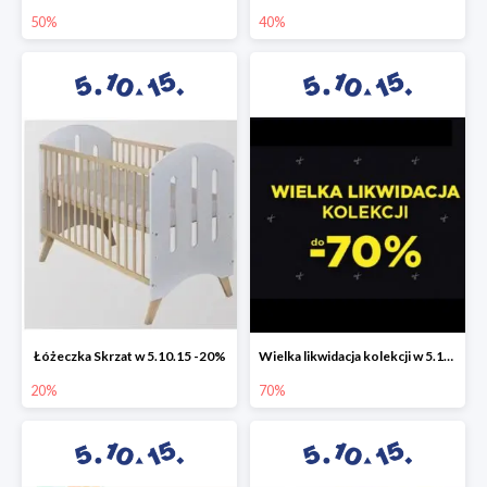
50%
40%
Łóżeczka Skrzat w 5.10.15 -20%
Wielka likwidacja kolekcji w 5.10.15 do -70%
20%
70%