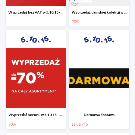
Wyprzedaż bez VAT w 5.10.15 - dodatkowe -23% rabatu
Wyprzedaż damskiej kolekcji w 5.10.15 - ubrania, obuwie i dodatki do -70%
70%
Wyprzedaż sezonu w 5.10.15 - cały asortyment -70%
Darmowa dostawa
70%
za darmo