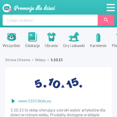
Promocje
Produkty
Sklepy
Wszystkie
Edukacja
Ubrania
Gry i zabawki
Karmienie
Pie
Blog
Strona Główna
>
Sklepy
>
5.10.15
Wyprawka
www.51015kids.eu
5.10.15 to sklep oferujący szeroki wybór artykułów dla
dzieci w różnym wieku. Produkty dostępne w sklepie