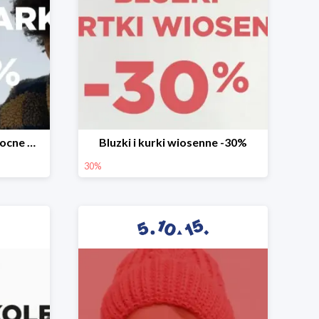
Mega okazje promocja Mocne marki do -70%
Bluzki i kurki wiosenne -30%
30%