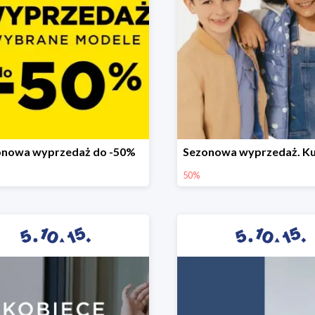
onowa wyprzedaż do -50%
50%