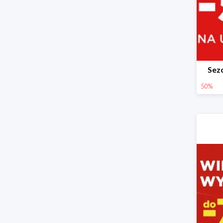
Sez
50%