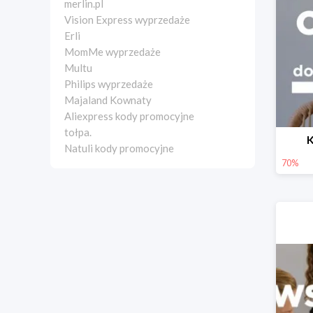
merlin.pl
Vision Express wyprzedaże
Erli
MomMe wyprzedaże
Multu
Philips wyprzedaże
Majaland Kownaty
Aliexpress kody promocyjne
tołpa.
K
Natuli kody promocyjne
70%