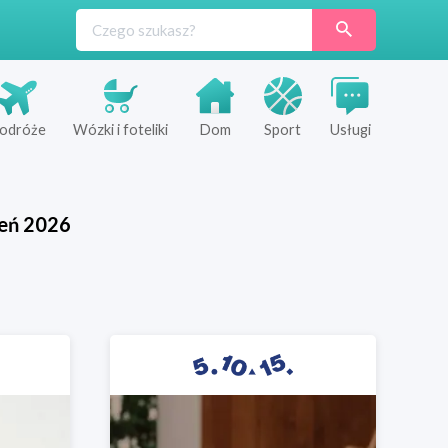
odróże
Wózki i foteliki
Dom
Sport
Usługi
ień
2026