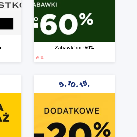
o
Zabawki do -60%
60%