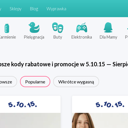
y
Sklepy
Blog
Wyprawka
armienie
Pielęgnacja
Buty
Elektronika
Dla Mamy
P
psze kody rabatowe i promocje w
5.10.15
—
Sierp
owsze
Popularne
Wkrótce wygasną