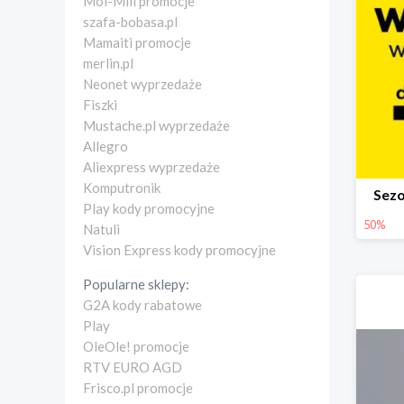
Moi-Mili promocje
szafa-bobasa.pl
Mamaiti promocje
merlin.pl
Neonet wyprzedaże
Fiszki
Mustache.pl wyprzedaże
Allegro
Aliexpress wyprzedaże
Komputronik
Sez
Play kody promocyjne
50%
Natuli
Vision Express kody promocyjne
Popularne sklepy:
G2A kody rabatowe
Play
OleOle! promocje
RTV EURO AGD
Frisco.pl promocje