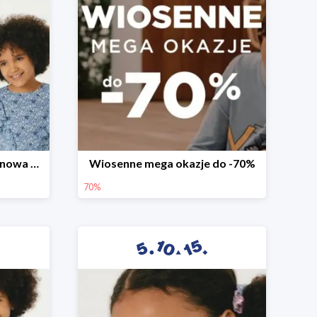
Witamy wiosnę! -30% na nowa kolekcję
Wiosenne mega okazje do -70%
70%