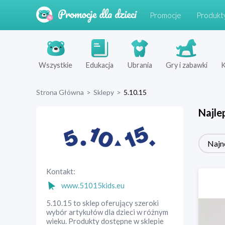
Promocje
Produkt
Wszystkie
Edukacja
Ubrania
Gry i zabawki
K
Strona Główna
>
Sklepy
>
5.10.15
Najle
Najn
Kontakt:
www.51015kids.eu
5.10.15 to sklep oferujący szeroki
wybór artykułów dla dzieci w różnym
wieku. Produkty dostępne w sklepie