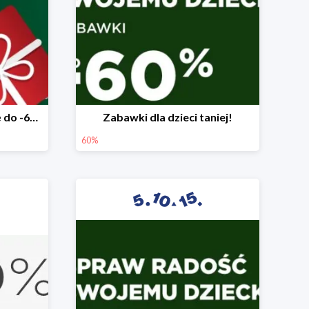
Mega rabaty pod choinkę do -60%
Zabawki dla dzieci taniej!
60%