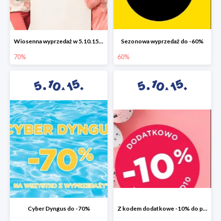
Wiosenna wyprzedaż w 5.10.15 do -70%
Sezonowa wyprzedaż do -60%
70%
60%
Cyber Dyngus do -70%
Z kodem dodatkowe -10% do promocji -50%!