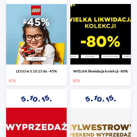
LEGO w 5.10.15 do -45%
WIELKA likwidacja kolekcji -80%
45%
80%