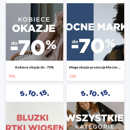
Kobiece okazje do -70%
Mega okazje promocja Mocne marki do -70%
70%
15%