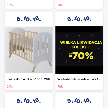
50%
40%
Łóżeczka Skrzat w 5.10.15 -20%
Wielka likwidacja kolekcji w 5.10.15 do -70%
20%
70%