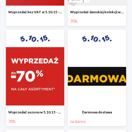
Wyprzedaż bez VAT w 5.10.15 - dodatkowe -23% rabatu
Wyprzedaż damskiej kolekcji w 5.10.15 - ubrania, obuwie i dodatki do -70%
70%
Wyprzedaż sezonu w 5.10.15 - cały asortyment -70%
Darmowa dostawa
70%
za darmo