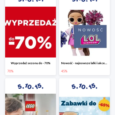
Wyprzedaż sezonu do -70%
Nowość - najnowsze lalki i akcesoria L.O.L. w 5.10.15 do -45%
70%
45%