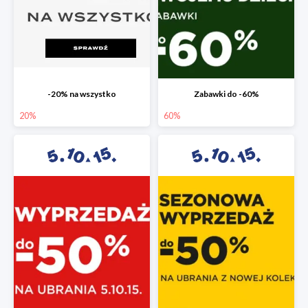
-20% na wszystko
Zabawki do -60%
20%
60%