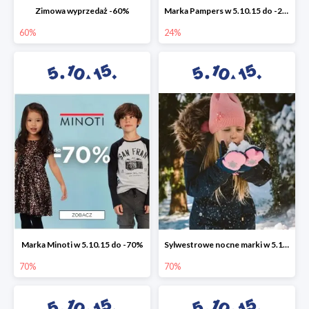
Zimowa wyprzedaż -60%
Marka Pampers w 5.10.15 do -24%
60%
24%
Marka Minoti w 5.10.15 do -70%
Sylwestrowe nocne marki w 5.10.15 do -70%
70%
70%