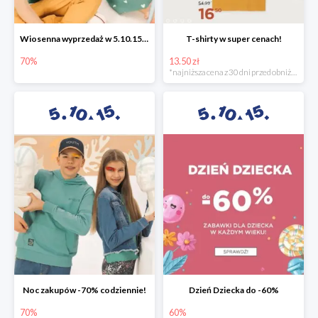
Wiosenna wyprzedaż w 5.10.15 -70%
T-shirty w super cenach!
70%
13.50 zł
*najniższa cena z 30 dni przed obniżką
Noc zakupów -70% codziennie!
Dzień Dziecka do -60%
70%
60%