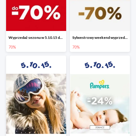
Wyprzedaż sezonu w 5.10.15 do -70%
Sylwestrowy weekend wyprzedaży do -70%
70%
70%