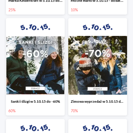
Marka Kinderkraft w 5.10.15 do -25%
Mocne marki w 5.10.15 - dodatkowe -10% rabatu
25%
10%
Sanki i ślizgi w 5.10.15 do -60%
Zimowa wyprzedaż w 5.10.15 do -70%
60%
70%