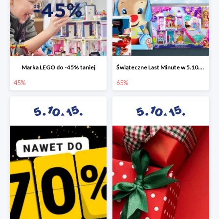
Marka LEGO do -45% taniej
Świąteczne Last Minute w 5.10.15 - zabawki do -65%
45%
65%