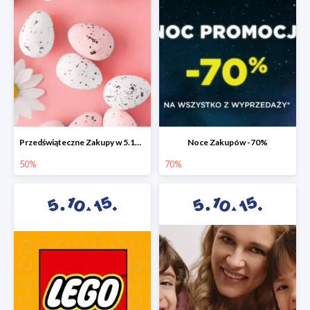
Przedświąteczne Zakupy w 5.10.15 do -50%
Noce Zakupów -70%
50%
70%