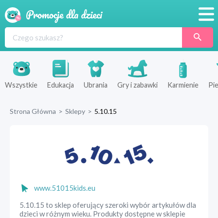
Promocje
Produkty
Sklepy
Wszystkie
Edukacja
Ubrania
Gry i zabawki
Karmienie
Pie
Blog
Strona Główna
>
Sklepy
>
5.10.15
Wyprawka
www.51015kids.eu
5.10.15 to sklep oferujący szeroki wybór artykułów dla
dzieci w różnym wieku. Produkty dostępne w sklepie