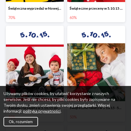
Świąteczna wyprzedaż w Nowej Erze - National Geographic Learning -70%
Świąteczne przeceny w 5.10.15 - wszystkie ubrania -60%
70%
60%
Używamy plików cookies, by ułatwić korzystanie z naszych
serwisów. Jeśli nie chcesz, by pliki cookies były zapisywane na
Twoim dysku, zmień ustawienia swojej przeglądarki. Więcej
Zabawki na Święta w 5.10.15 do -45%
Świąteczne rabaty w 5.10.15 -50%
informacji:
polityka prywatności
.
45%
50%
Ok, rozumiem