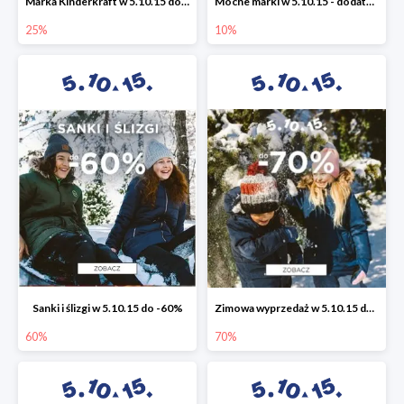
Marka Kinderkraft w 5.10.15 do -25%
Mocne marki w 5.10.15 - dodatkowe -10% rabatu
25%
10%
Sanki i ślizgi w 5.10.15 do -60%
Zimowa wyprzedaż w 5.10.15 do -70%
60%
70%