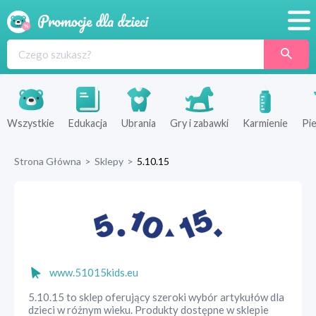
Promocje
Produkty
Sklepy
Wszystkie
Edukacja
Ubrania
Gry i zabawki
Karmienie
Pie
Blog
Strona Główna
>
Sklepy
>
5.10.15
Wyprawka
www.51015kids.eu
5.10.15 to sklep oferujący szeroki wybór artykułów dla
dzieci w różnym wieku. Produkty dostępne w sklepie