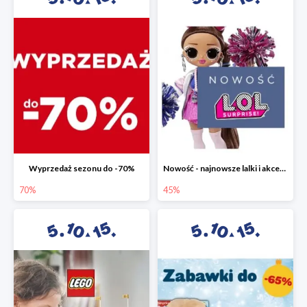
Wyprzedaż sezonu do -70%
Nowość - najnowsze lalki i akcesoria L.O.L. w 5.10.15 do -45%
70%
45%