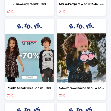
Zimowa wyprzedaż -60%
Marka Pampers w 5.10.15 do -24%
60%
24%
Marka Minoti w 5.10.15 do -70%
Sylwestrowe nocne marki w 5.10.15 do -70%
70%
70%