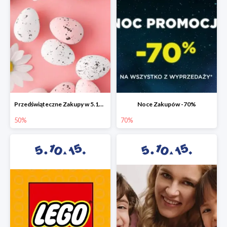
Przedświąteczne Zakupy w 5.10.15 do -50%
Noce Zakupów -70%
50%
70%