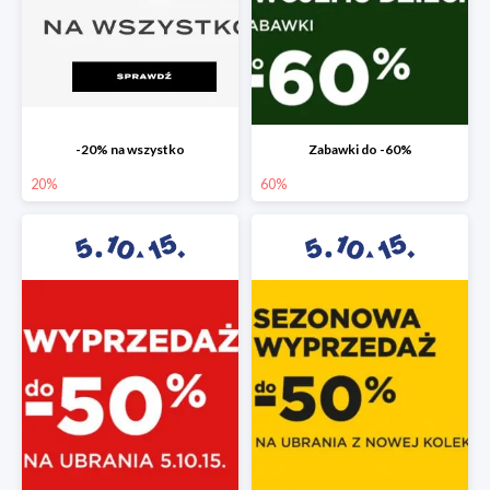
-20% na wszystko
Zabawki do -60%
20%
60%