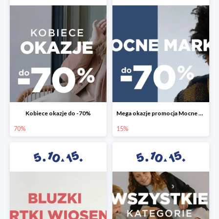
Kobiece okazje do -70%
Mega okazje promocja Mocne marki do -70%
70%
15%