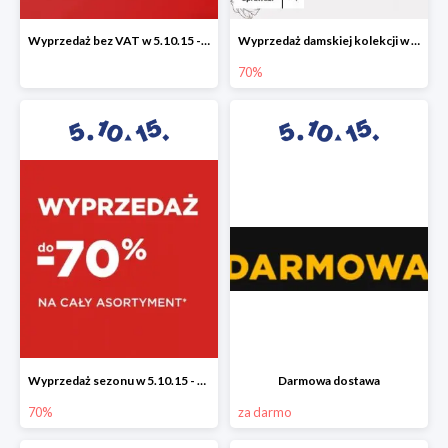
Wyprzedaż bez VAT w 5.10.15 - dodatkowe -23% rabatu
Wyprzedaż damskiej kolekcji w 5.10.15 - ubrania, obuwie i dodatki do -70%
70%
Wyprzedaż sezonu w 5.10.15 - cały asortyment -70%
Darmowa dostawa
70%
za darmo