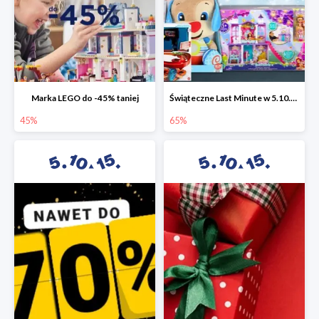
Marka LEGO do -45% taniej
Świąteczne Last Minute w 5.10.15 - zabawki do -65%
45%
65%