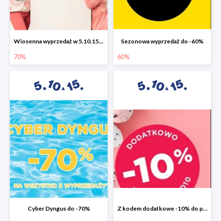
Wiosenna wyprzedaż w 5.10.15 do -70%
Sezonowa wyprzedaż do -60%
70%
60%
Cyber Dyngus do -70%
Z kodem dodatkowe -10% do promocji -50%!