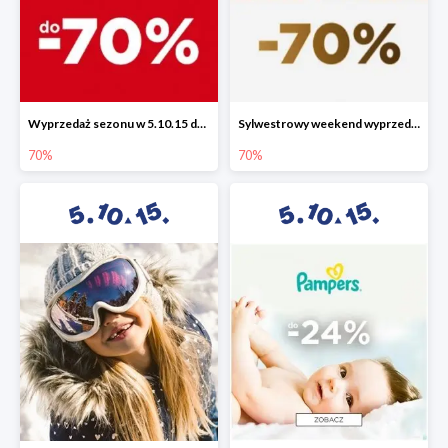
Wyprzedaż sezonu w 5.10.15 do -70%
Sylwestrowy weekend wyprzedaży do -70%
70%
70%