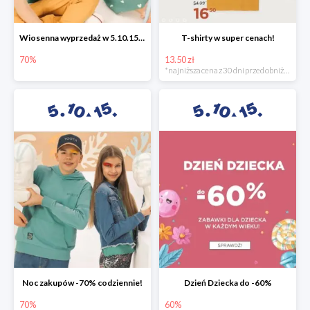
Wiosenna wyprzedaż w 5.10.15 -70%
T-shirty w super cenach!
70%
13.50 zł
*najniższa cena z 30 dni przed obniżką
Noc zakupów -70% codziennie!
Dzień Dziecka do -60%
70%
60%