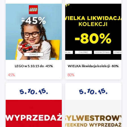
LEGO w 5.10.15 do -45%
WIELKA likwidacja kolekcji -80%
45%
80%