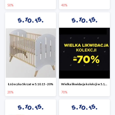
50%
40%
Łóżeczka Skrzat w 5.10.15 -20%
Wielka likwidacja kolekcji w 5.10.15 do -70%
20%
70%