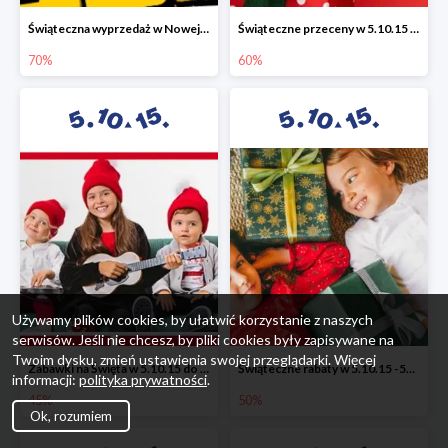
Świąteczna wyprzedaż w Nowej Erze - National Geographic Learning -70%
Świąteczne przeceny w 5.10.15 - wszystkie ubrania -60%
70%
60%
Używamy plików cookies, by ułatwić korzystanie z naszych
serwisów. Jeśli nie chcesz, by pliki cookies były zapisywane na
Twoim dysku, zmień ustawienia swojej przeglądarki. Więcej
Zabawki na Święta w 5.10.15 do -45%
Świąteczne rabaty w 5.10.15 -50%
informacji:
polityka prywatności
.
45%
50%
Ok, rozumiem