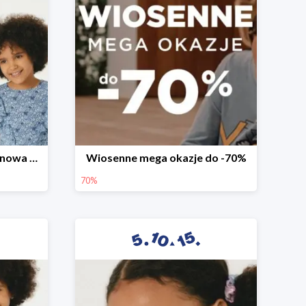
Witamy wiosnę! -30% na nowa kolekcję
Wiosenne mega okazje do -70%
70%