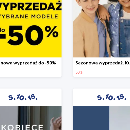
onowa wyprzedaż do -50%
50%