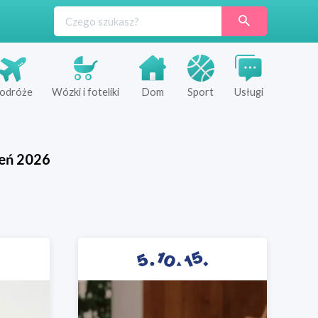
odróże
Wózki i foteliki
Dom
Sport
Usługi
ień
2026