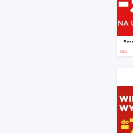
Sez
50%