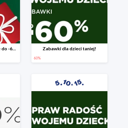
Mega rabaty pod choinkę do -60%
Zabawki dla dzieci taniej!
60%