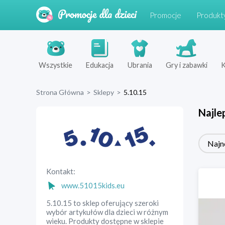
Promocje
Produkt
Wszystkie
Edukacja
Ubrania
Gry i zabawki
K
Strona Główna
>
Sklepy
>
5.10.15
Najle
Najn
Kontakt:
www.51015kids.eu
5.10.15 to sklep oferujący szeroki
wybór artykułów dla dzieci w różnym
wieku. Produkty dostępne w sklepie