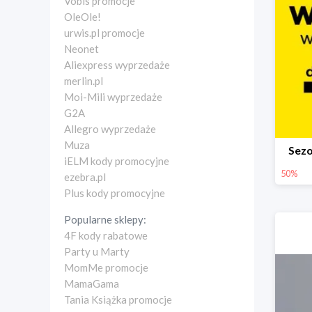
Vobis promocje
OleOle!
urwis.pl promocje
Neonet
Aliexpress wyprzedaże
merlin.pl
Moi-Mili wyprzedaże
G2A
Allegro wyprzedaże
Muza
Sez
iELM kody promocyjne
50%
ezebra.pl
Plus kody promocyjne
Popularne sklepy:
4F kody rabatowe
Party u Marty
MomMe promocje
MamaGama
Tania Książka promocje