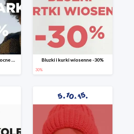
Mega okazje promocja Mocne marki do -70%
Bluzki i kurki wiosenne -30%
30%