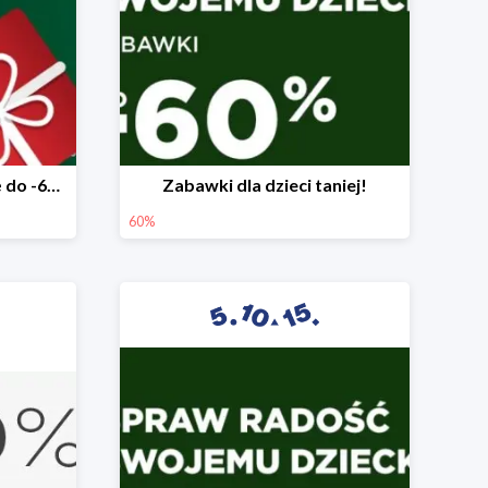
Mega rabaty pod choinkę do -60%
Zabawki dla dzieci taniej!
60%