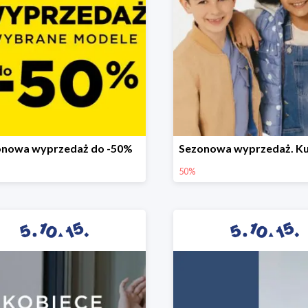
onowa wyprzedaż do -50%
50%