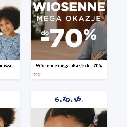
Witamy wiosnę! -30% na nowa kolekcję
Wiosenne mega okazje do -70%
70%