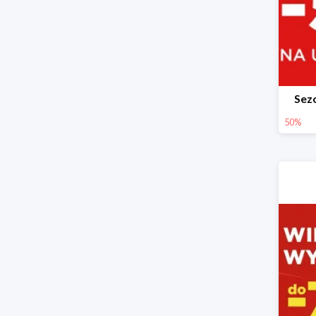
Sez
50%