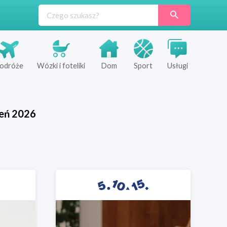
odróże
Wózki i foteliki
Dom
Sport
Usługi
ień
2026