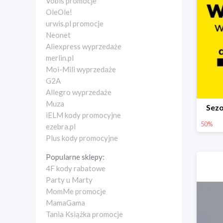
Vobis promocje
OleOle!
urwis.pl promocje
Neonet
Aliexpress wyprzedaże
merlin.pl
Moi-Mili wyprzedaże
G2A
Allegro wyprzedaże
Muza
Sez
iELM kody promocyjne
50%
ezebra.pl
Plus kody promocyjne
Popularne sklepy:
4F kody rabatowe
Party u Marty
MomMe promocje
MamaGama
Tania Książka promocje