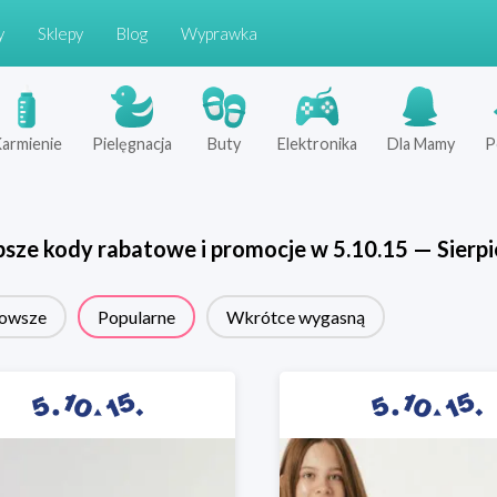
y
Sklepy
Blog
Wyprawka
armienie
Pielęgnacja
Buty
Elektronika
Dla Mamy
P
psze kody rabatowe i promocje w
5.10.15
—
Sierp
owsze
Popularne
Wkrótce wygasną