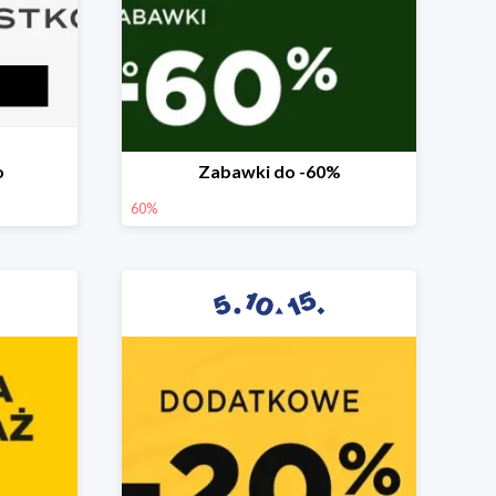
o
Zabawki do -60%
60%