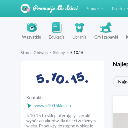
Promocje
Produkt
Wszystkie
Edukacja
Ubrania
Gry i zabawki
K
Strona Główna
>
Sklepy
>
5.10.15
Najle
Najn
Kontakt:
www.51015kids.eu
5.10.15 to sklep oferujący szeroki
wybór artykułów dla dzieci w różnym
wieku. Produkty dostępne w sklepie