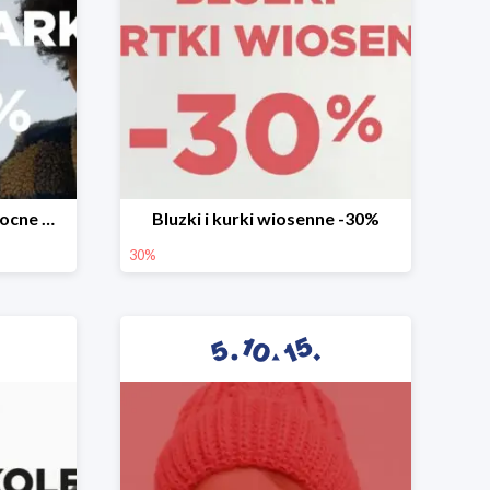
Mega okazje promocja Mocne marki do -70%
Bluzki i kurki wiosenne -30%
30%