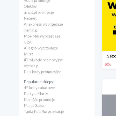
Vobis promocje
OleOle!
urwis.pl promocje
Neonet
Aliexpress wyprzedaże
merlin.pl
Moi-Mili wyprzedaże
G2A
Allegro wyprzedaże
Muza
Sez
iELM kody promocyjne
50%
ezebra.pl
Plus kody promocyjne
Popularne sklepy:
4F kody rabatowe
Party u Marty
MomMe promocje
MamaGama
Tania Książka promocje