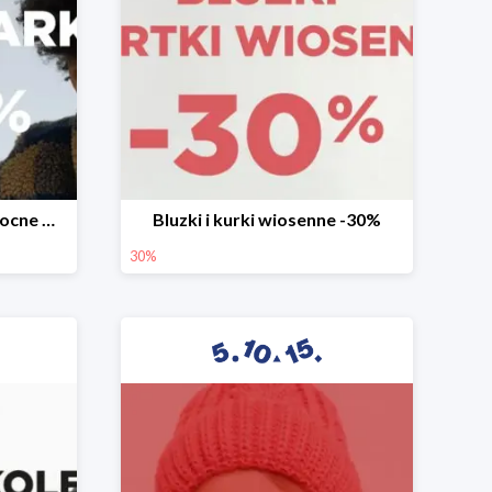
Mega okazje promocja Mocne marki do -70%
Bluzki i kurki wiosenne -30%
30%