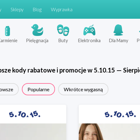
y
Sklepy
Blog
Wyprawka
armienie
Pielęgnacja
Buty
Elektronika
Dla Mamy
P
psze kody rabatowe i promocje w
5.10.15
—
Sierp
owsze
Popularne
Wkrótce wygasną