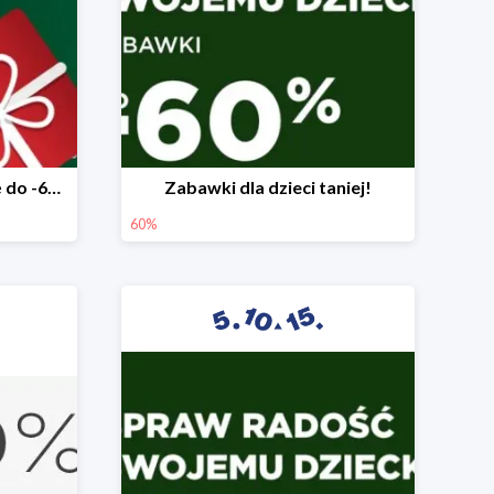
Mega rabaty pod choinkę do -60%
Zabawki dla dzieci taniej!
60%