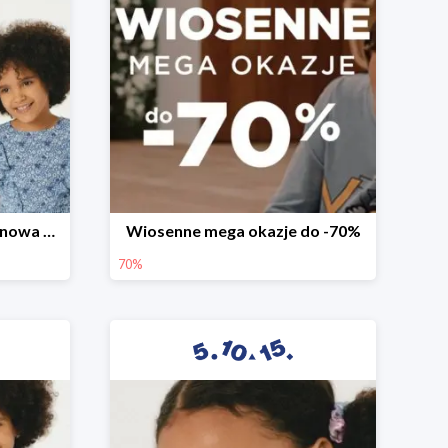
Witamy wiosnę! -30% na nowa kolekcję
Wiosenne mega okazje do -70%
70%