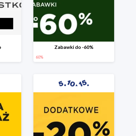
o
Zabawki do -60%
60%