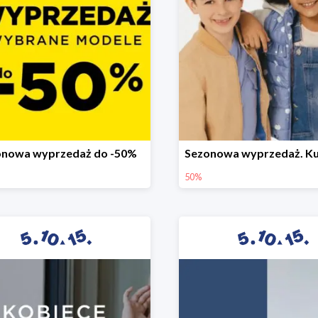
onowa wyprzedaż do -50%
50%