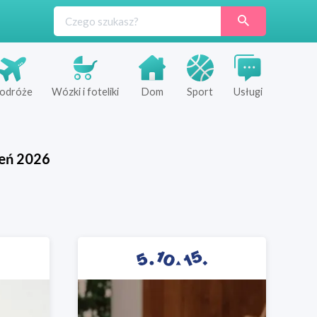
odróże
Wózki i foteliki
Dom
Sport
Usługi
ień
2026