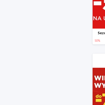
Sez
50%