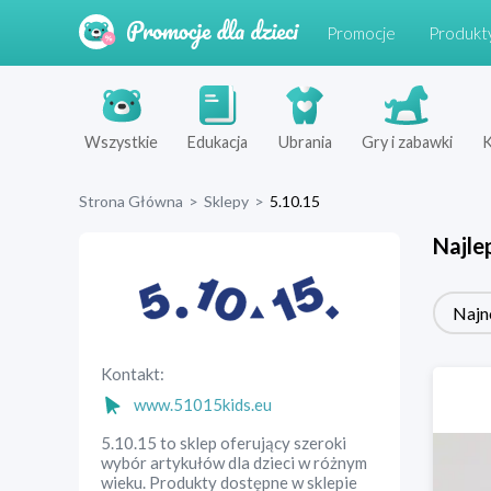
Promocje
Produkt
Wszystkie
Edukacja
Ubrania
Gry i zabawki
K
Strona Główna
>
Sklepy
>
5.10.15
Najle
Najn
Kontakt:
www.51015kids.eu
5.10.15 to sklep oferujący szeroki
wybór artykułów dla dzieci w różnym
wieku. Produkty dostępne w sklepie