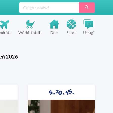
odróże
Wózki i foteliki
Dom
Sport
Usługi
ień
2026