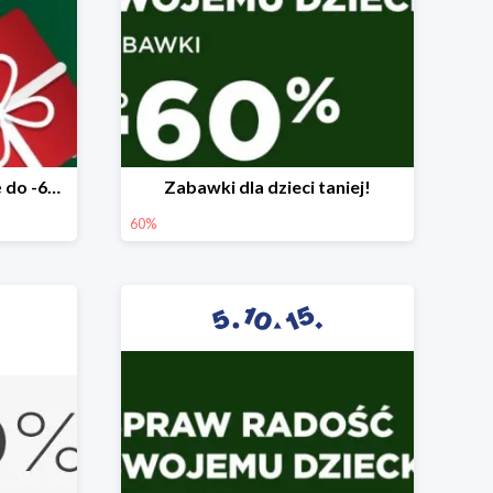
Mega rabaty pod choinkę do -60%
Zabawki dla dzieci taniej!
60%