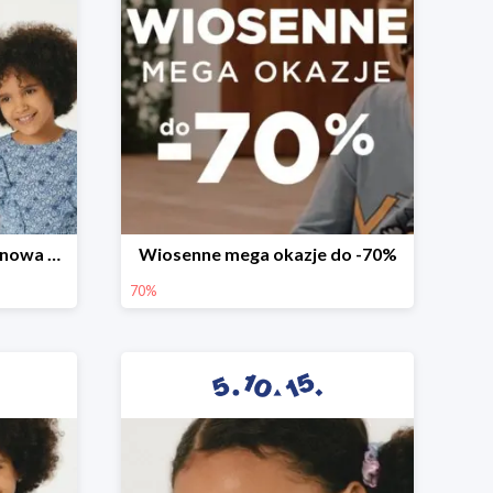
Witamy wiosnę! -30% na nowa kolekcję
Wiosenne mega okazje do -70%
70%