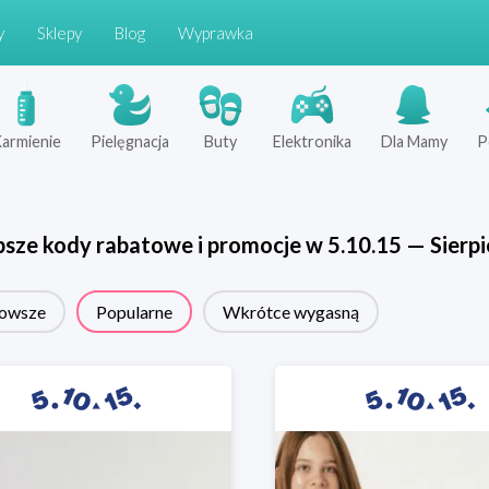
y
Sklepy
Blog
Wyprawka
armienie
Pielęgnacja
Buty
Elektronika
Dla Mamy
P
psze kody rabatowe i promocje w
5.10.15
—
Sierp
owsze
Popularne
Wkrótce wygasną