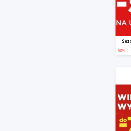
Sez
50%