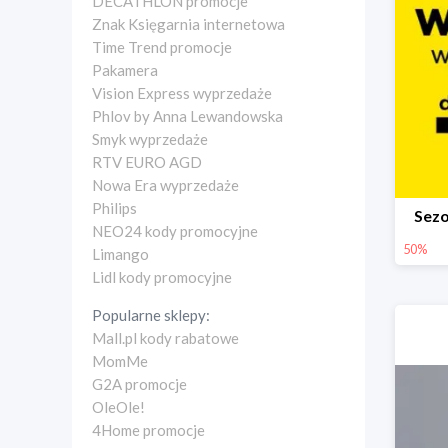
DECATHLON promocje
Znak Księgarnia internetowa
Time Trend promocje
Pakamera
Vision Express wyprzedaże
Phlov by Anna Lewandowska
Smyk wyprzedaże
RTV EURO AGD
Nowa Era wyprzedaże
Philips
Sez
NEO24 kody promocyjne
50%
Limango
Lidl kody promocyjne
Popularne sklepy:
Mall.pl kody rabatowe
MomMe
G2A promocje
OleOle!
4Home promocje