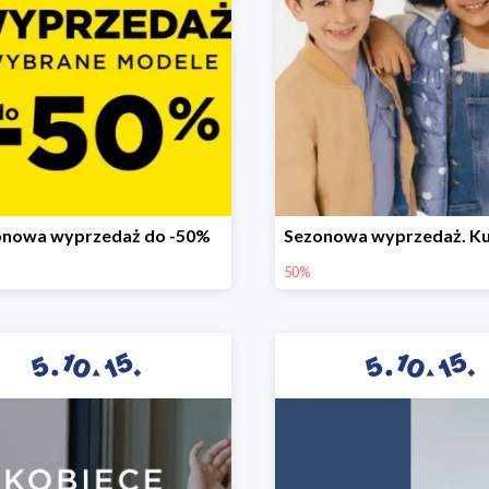
onowa wyprzedaż do -50%
50%