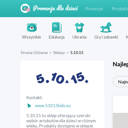
Promocje
Produkt
Wszystkie
Edukacja
Ubrania
Gry i zabawki
K
Strona Główna
>
Sklepy
>
5.10.15
Najle
Najn
Kontakt:
www.51015kids.eu
5.10.15 to sklep oferujący szeroki
wybór artykułów dla dzieci w różnym
wieku. Produkty dostępne w sklepie