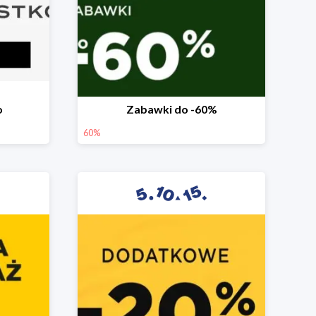
o
Zabawki do -60%
60%