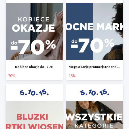
Kobiece okazje do -70%
Mega okazje promocja Mocne marki do -70%
70%
15%