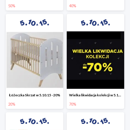
50%
40%
Łóżeczka Skrzat w 5.10.15 -20%
Wielka likwidacja kolekcji w 5.10.15 do -70%
20%
70%