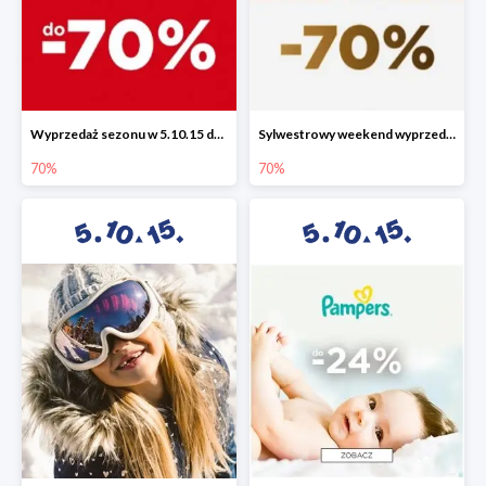
Wyprzedaż sezonu w 5.10.15 do -70%
Sylwestrowy weekend wyprzedaży do -70%
70%
70%