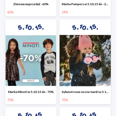
Zimowa wyprzedaż -60%
Marka Pampers w 5.10.15 do -24%
60%
24%
Marka Minoti w 5.10.15 do -70%
Sylwestrowe nocne marki w 5.10.15 do -70%
70%
70%