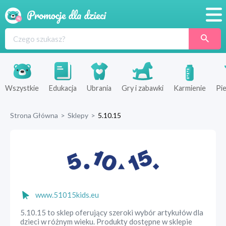
Promocje
Produkty
Sklepy
Wszystkie
Edukacja
Ubrania
Gry i zabawki
Karmienie
Pie
Blog
Strona Główna
>
Sklepy
>
5.10.15
Wyprawka
www.51015kids.eu
5.10.15 to sklep oferujący szeroki wybór artykułów dla
dzieci w różnym wieku. Produkty dostępne w sklepie