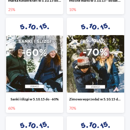
Marka Kinderkraft w 5.10.15 do -25%
Mocne marki w 5.10.15 - dodatkowe -10% rabatu
25%
10%
Sanki i ślizgi w 5.10.15 do -60%
Zimowa wyprzedaż w 5.10.15 do -70%
60%
70%