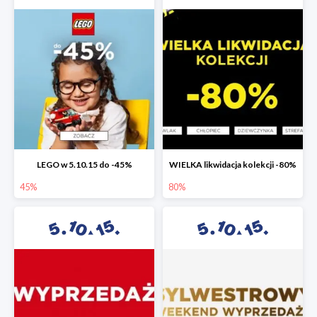
LEGO w 5.10.15 do -45%
WIELKA likwidacja kolekcji -80%
45%
80%