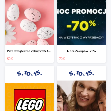
Przedświąteczne Zakupy w 5.10.15 do -50%
Noce Zakupów -70%
50%
70%