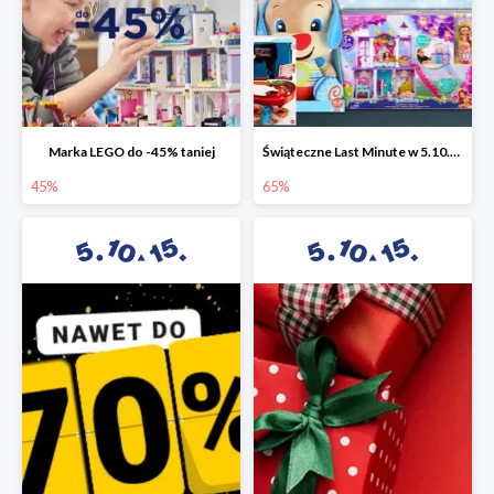
Marka LEGO do -45% taniej
Świąteczne Last Minute w 5.10.15 - zabawki do -65%
45%
65%