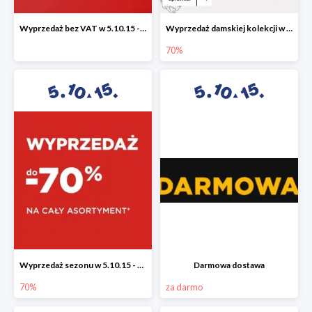
Wyprzedaż bez VAT w 5.10.15 - dodatkowe -23% rabatu
Wyprzedaż damskiej kolekcji w 5.10.15 - ubrania, obuwie i dodatki do -70%
70%
Wyprzedaż sezonu w 5.10.15 - cały asortyment -70%
Darmowa dostawa
70%
za darmo