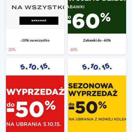
-20% na wszystko
Zabawki do -60%
20%
60%