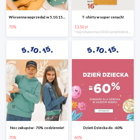
Wiosenna wyprzedaż w 5.10.15 -70%
T-shirty w super cenach!
70%
13.50 zł
*najniższa cena z 30 dni przed obniżką
Noc zakupów -70% codziennie!
Dzień Dziecka do -60%
70%
60%