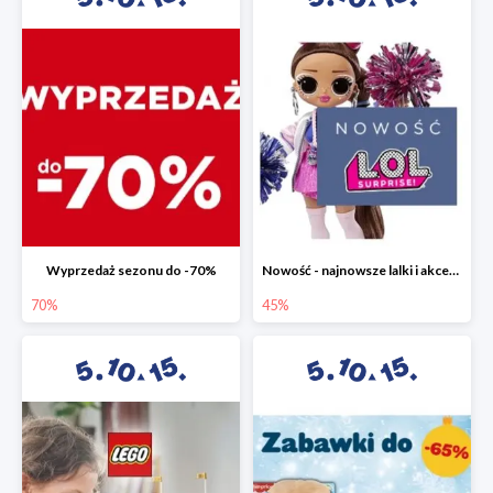
Wyprzedaż sezonu do -70%
Nowość - najnowsze lalki i akcesoria L.O.L. w 5.10.15 do -45%
70%
45%