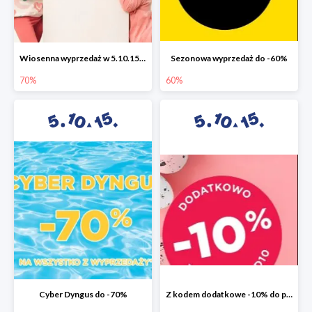
Wiosenna wyprzedaż w 5.10.15 do -70%
Sezonowa wyprzedaż do -60%
70%
60%
Cyber Dyngus do -70%
Z kodem dodatkowe -10% do promocji -50%!