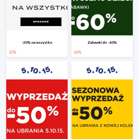
-20% na wszystko
Zabawki do -60%
20%
60%