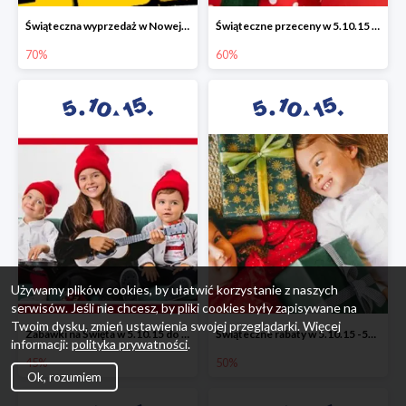
Świąteczna wyprzedaż w Nowej Erze - National Geographic Learning -70%
Świąteczne przeceny w 5.10.15 - wszystkie ubrania -60%
70%
60%
Używamy plików cookies, by ułatwić korzystanie z naszych
serwisów. Jeśli nie chcesz, by pliki cookies były zapisywane na
Twoim dysku, zmień ustawienia swojej przeglądarki. Więcej
Zabawki na Święta w 5.10.15 do -45%
Świąteczne rabaty w 5.10.15 -50%
informacji:
polityka prywatności
.
45%
50%
Ok, rozumiem