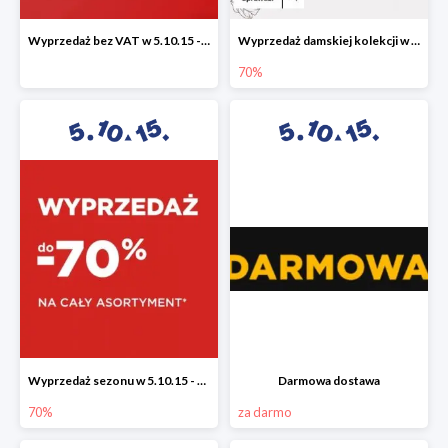
Wyprzedaż bez VAT w 5.10.15 - dodatkowe -23% rabatu
Wyprzedaż damskiej kolekcji w 5.10.15 - ubrania, obuwie i dodatki do -70%
70%
Wyprzedaż sezonu w 5.10.15 - cały asortyment -70%
Darmowa dostawa
70%
za darmo