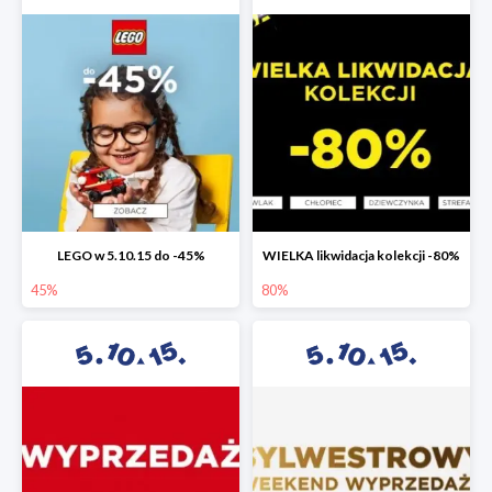
LEGO w 5.10.15 do -45%
WIELKA likwidacja kolekcji -80%
45%
80%