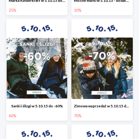
Marka Kinderkraft w 5.10.15 do -25%
Mocne marki w 5.10.15 - dodatkowe -10% rabatu
25%
10%
Sanki i ślizgi w 5.10.15 do -60%
Zimowa wyprzedaż w 5.10.15 do -70%
60%
70%