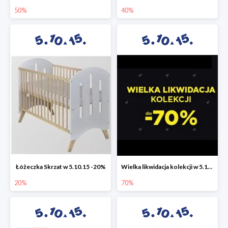
50%
40%
Łóżeczka Skrzat w 5.10.15 -20%
Wielka likwidacja kolekcji w 5.10.15 do -70%
20%
70%