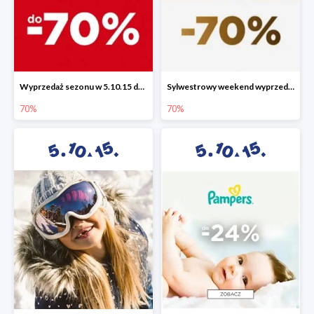
Wyprzedaż sezonu w 5.10.15 do -70%
Sylwestrowy weekend wyprzedaży do -70%
70%
70%