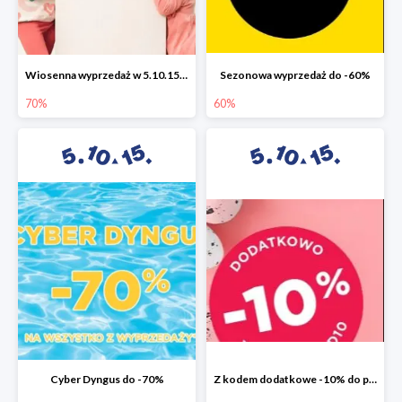
Wiosenna wyprzedaż w 5.10.15 do -70%
Sezonowa wyprzedaż do -60%
70%
60%
Cyber Dyngus do -70%
Z kodem dodatkowe -10% do promocji -50%!