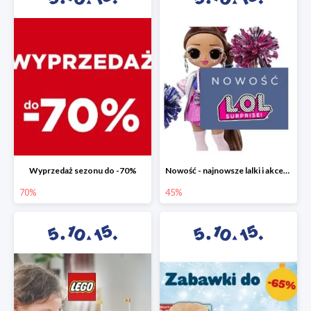
Wyprzedaż sezonu do -70%
Nowość - najnowsze lalki i akcesoria L.O.L. w 5.10.15 do -45%
70%
45%