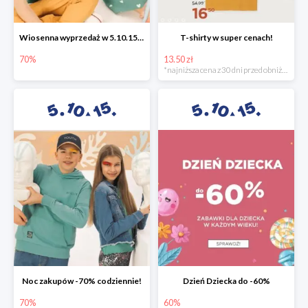
Wiosenna wyprzedaż w 5.10.15 -70%
T-shirty w super cenach!
70%
13.50 zł
*najniższa cena z 30 dni przed obniżką
Noc zakupów -70% codziennie!
Dzień Dziecka do -60%
70%
60%