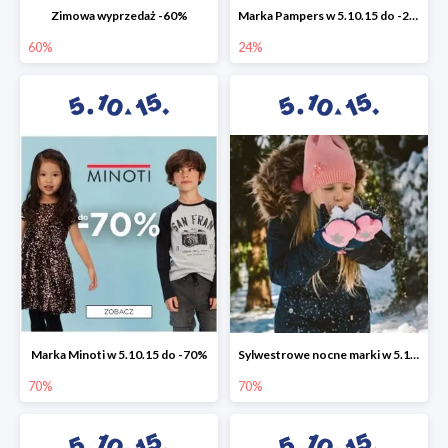
Zimowa wyprzedaż -60%
Marka Pampers w 5.10.15 do -24%
60%
24%
Marka Minoti w 5.10.15 do -70%
Sylwestrowe nocne marki w 5.10.15 do -70%
70%
70%