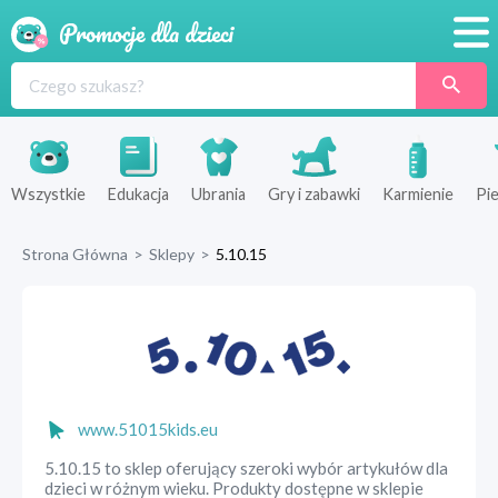
Promocje
Produkty
Sklepy
Wszystkie
Edukacja
Ubrania
Gry i zabawki
Karmienie
Pie
Blog
Strona Główna
>
Sklepy
>
5.10.15
Wyprawka
www.51015kids.eu
5.10.15 to sklep oferujący szeroki wybór artykułów dla
dzieci w różnym wieku. Produkty dostępne w sklepie