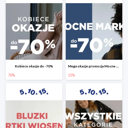
Kobiece okazje do -70%
Mega okazje promocja Mocne marki do -70%
70%
15%