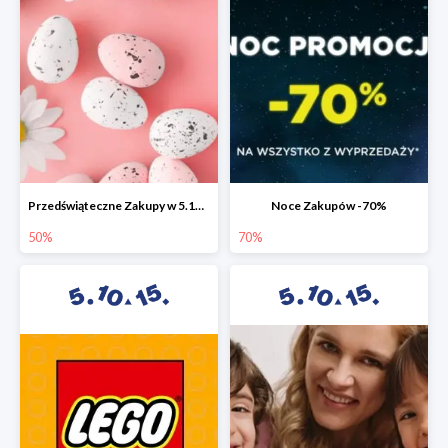
Przedświąteczne Zakupy w 5.10.15 do -50%
Noce Zakupów -70%
50%
70%