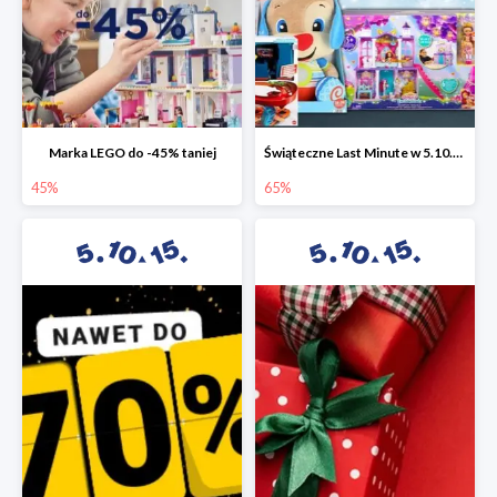
Marka LEGO do -45% taniej
Świąteczne Last Minute w 5.10.15 - zabawki do -65%
45%
65%