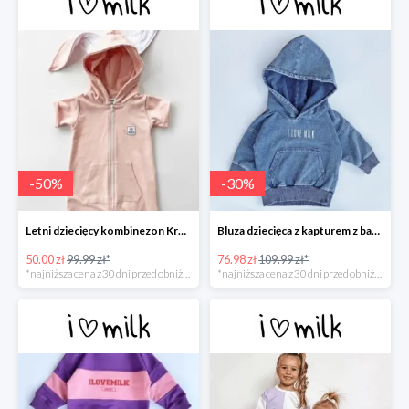
-
50
%
-
30
%
Letni dziecięcy kombinezon Królik Różowy -50%
Bluza dziecięca z kapturem z bawełny denim -30%
50.00 zł
99.99 zł*
76.98 zł
109.99 zł*
*najniższa cena z 30 dni przed obniżką
*najniższa cena z 30 dni przed obniżką