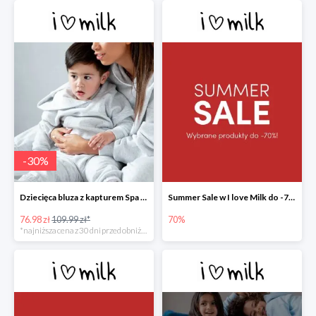
-
30
%
Dziecięca bluza z kapturem Spa Melange -30%
Summer Sale w I love Milk do -70%
76.98 zł
109.99 zł*
70%
*najniższa cena z 30 dni przed obniżką