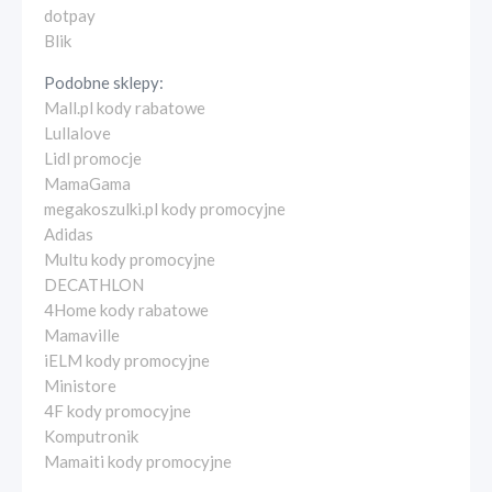
dotpay
Blik
Podobne sklepy:
Mall.pl kody rabatowe
Lullalove
Lidl promocje
MamaGama
megakoszulki.pl kody promocyjne
Adidas
Multu kody promocyjne
DECATHLON
4Home kody rabatowe
Mamaville
iELM kody promocyjne
Ministore
4F kody promocyjne
Komputronik
Mamaiti kody promocyjne