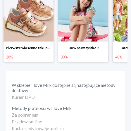
-30% na wszystko!!
-40% na drugą sztukę
Wiose
30%
40%
25%
W sklepie
I love Milk
dostępne są następujące metody
dostawy:
Kurier DPD
Metody płatności w
I love Milk
:
Za pobraniem
Przelew on-line
Karta kredytowa/płatnicza