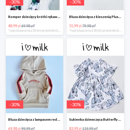
-
30
%
-
30
%
Romper dziecięcy krótki rękaw "leopard" -30%
Bluza dziecięca z kieszenią Plush Beżowa -30%
48.99 zł
69.98 zł*
55.99 zł
79.98 zł*
*najniższa cena z 30 dni przed obniżką
*najniższa cena z 30 dni przed obniżką
-
30
%
-
30
%
Bluza dziecięca z lampasem red Beżowa -30%
Sukienka dziewczęca Butterfly print Błękitna -30%
69.98 zł
99.99 zł*
83.99 zł
119.99 zł*