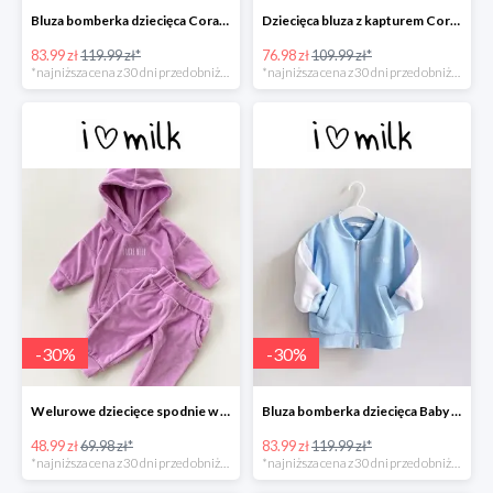
Bluza bomberka dziecięca Coral Blush -30%
Dziecięca bluza z kapturem Coral Blush -30%
83.99 zł
119.99 zł*
76.98 zł
109.99 zł*
*najniższa cena z 30 dni przed obniżką
*najniższa cena z 30 dni przed obniżką
-
30
%
-
30
%
Welurowe dziecięce spodnie w kolorze Lila -30%
Bluza bomberka dziecięca Baby Blue -30%
48.99 zł
69.98 zł*
83.99 zł
119.99 zł*
*najniższa cena z 30 dni przed obniżką
*najniższa cena z 30 dni przed obniżką