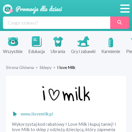
Promocje
Produkty
Sklepy
Wszystkie
Edukacja
Ubrania
Gry i zabawki
Karmienie
Pie
Blog
Strona Główna
>
Sklepy
>
I love Milk
Wyprawka
www.ilovemilk.pl
Wykorzystaj kod rabatowy I Love Milk i kupuj taniej! I
love Milk to sklep z odzieżą dziecięcą, który zapewnia