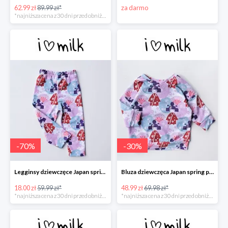
62.99 zł
89.99 zł*
za darmo
*najniższa cena z 30 dni przed obniżką
-
70
%
-
30
%
Legginsy dziewczęce Japan spring print -70%
Bluza dziewczęca Japan spring print -30%
18.00 zł
59.99 zł*
48.99 zł
69.98 zł*
*najniższa cena z 30 dni przed obniżką
*najniższa cena z 30 dni przed obniżką