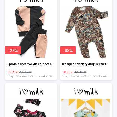
-
28
%
-
88
%
Spodnie dresowe dla chłopca i dziewczynki -30%
Romper dziecięcy długi rękaw tatoo print -88%
55.99 zł
77.98 zł*
10.80 zł
89.99 zł*
*najniższa cena z 30 dni przed obniżką
*najniższa cena z 30 dni przed obniżką