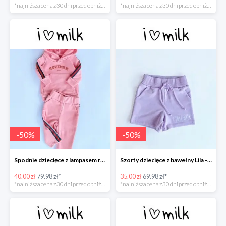
*najniższa cena z 30 dni przed obniżką
*najniższa cena z 30 dni przed obniżką
-
50
%
-
50
%
Spodnie dziecięce z lampasem red Koralowy róż -50%
Szorty dziecięce z bawełny Lila -50%
40.00 zł
79.98 zł*
35.00 zł
69.98 zł*
*najniższa cena z 30 dni przed obniżką
*najniższa cena z 30 dni przed obniżką