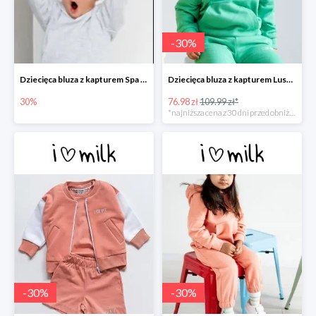
-
30
%
Dziecięca bluza z kapturem Spa Melange
Dziecięca bluza z kapturem Lush Green -30%
30%
76.98 zł
109.99 zł*
*najniższa cena z 30 dni przed obniżką
-
30
%
-
30
%