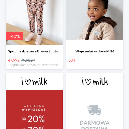
-
40
%
Spodnie dziecięce Brown Spots print
Wyprzedaż w i love Milk!
47.99 zł
79.98 zł*
50%
*najniższa cena z 30 dni przed obniżką