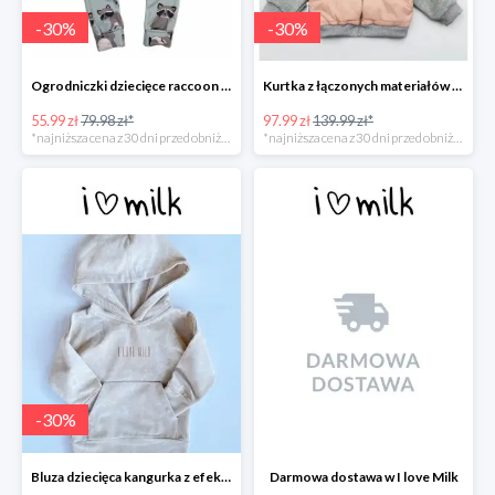
-
30
%
-
30
%
Ogrodniczki dziecięce raccoon print -30%
Kurtka z łączonych materiałów -30%
55.99 zł
79.98 zł*
97.99 zł
139.99 zł*
*najniższa cena z 30 dni przed obniżką
*najniższa cena z 30 dni przed obniżką
-
30
%
Bluza dziecięca kangurka z efektem sprania -30%
Darmowa dostawa w I love Milk