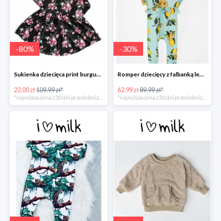
-
80
%
-
30
%
Sukienka dziecięca print burgundy flower -80%
Romper dziecięcy z falbanką lemonade print -30%
22.00 zł
109.99 zł*
62.99 zł
89.99 zł*
*najniższa cena z 30 dni przed obniżką
*najniższa cena z 30 dni przed obniżką