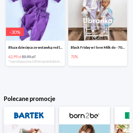
-
30
%
Bluza dziecięca ze wstawką red logo Fioletowa -30%
Black Friday w I love Milk do -70%
62.99 zł
89.99 zł*
70%
*najniższa cena z 30 dni przed obniżką
Polecane promocje