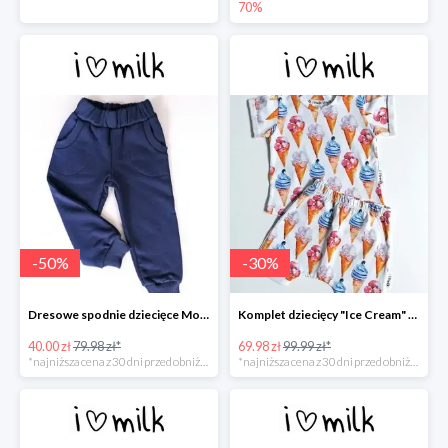
70%
-
50
%
-
30
%
Dresowe spodnie dziecięce Monaco Navy -50%
Komplet dziecięcy "Ice Cream" -30%
40.00 zł
79.98 zł*
69.98 zł
99.99 zł*
*najniższa cena z 30 dni przed obniżką
*najniższa cena z 30 dni przed obniżką