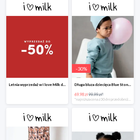
-
30
%
Letnia wyprzedaż w I love Milk do -50%
Długa bluza dziecięca Blue Stone ILM
69.98 zł
99.99 zł*
*najniższa cena z 30 dni przed obniżką