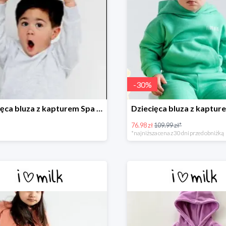
-
30
%
Dziecięca bluza z kapturem Spa Melange
76.98 zł
109.99 zł*
*najniższa cena z 30 dni przed obniżką