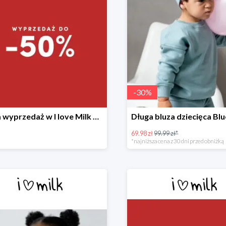
-
30
%
Letnia wyprzedaż w I love Milk do -50%
69.98 zł
99.99 zł*
*najniższa cena z 30 dni przed obniżką