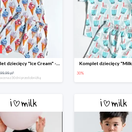
Komplet dziecięcy "Ice Cream" -30%
Komplet dziecięcy "Milk
99.99 zł*
30%
a cena z 30 dni przed obniżką