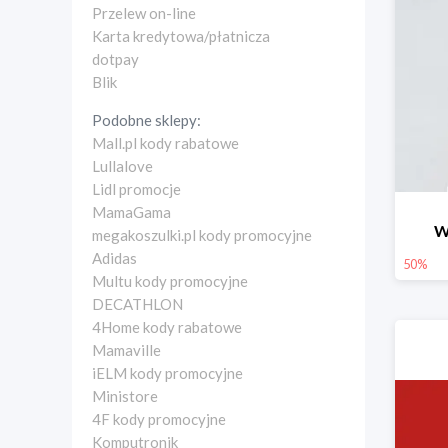
Przelew on-line
Karta kredytowa/płatnicza
dotpay
Blik
Podobne sklepy:
Mall.pl kody rabatowe
Lullalove
Lidl promocje
MamaGama
W
megakoszulki.pl kody promocyjne
Adidas
50%
Multu kody promocyjne
DECATHLON
4Home kody rabatowe
Mamaville
iELM kody promocyjne
Ministore
4F kody promocyjne
Komputronik