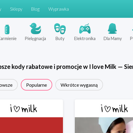
y
Sklepy
Blog
Wyprawka
armienie
Pielęgnacja
Buty
Elektronika
Dla Mamy
P
psze kody rabatowe i promocje w
I love Milk
—
Sie
owsze
Popularne
Wkrótce wygasną