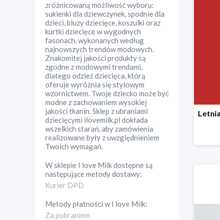
zróżnicowaną możliwość wyboru:
sukienki dla dziewczynek, spodnie dla
dzieci, bluzy dziecięce, koszulki oraz
kurtki dziecięce w wygodnych
fasonach, wykonanych według
najnowszych trendów modowych.
Znakomitej jakości produkty są
zgodne z modowymi trendami,
dlatego odzież dziecięca, którą
oferuje wyróżnia się stylowym
wzornictwem. Twoje dziecko może być
modne z zachowaniem wysokiej
jakości tkanin. Sklep z ubraniami
dziecięcymi ilovemilk.pl dokłada
wszelkich starań, aby zamówienia
realizowane były z uwzględnieniem
Twoich wymagań.
W sklepie
I love Milk
dostępne są
następujące metody dostawy:
Kurier DPD
Metody płatności w
I love Milk
:
Za pobraniem