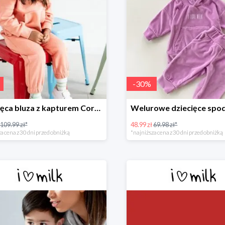
-
30
%
Dziecięca bluza z kapturem Coral Blush -30%
109.99 zł*
48.99 zł
69.98 zł*
a cena z 30 dni przed obniżką
*najniższa cena z 30 dni przed obniżką