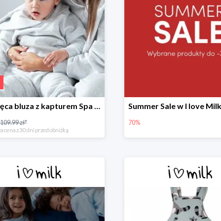
Dziecięca bluza z kapturem Spa Melange -30%
109.99 zł*
70%
a cena z 30 dni przed obniżką