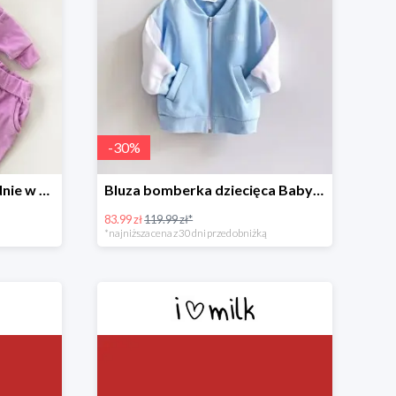
-
30
%
Welurowe dziecięce spodnie w kolorze Lila -30%
Bluza bomberka dziecięca Baby Blue -30%
83.99 zł
119.99 zł*
*najniższa cena z 30 dni przed obniżką