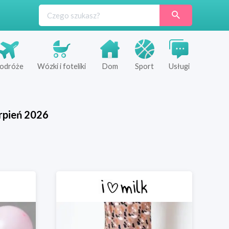
odróże
Wózki i foteliki
Dom
Sport
Usługi
rpień
2026