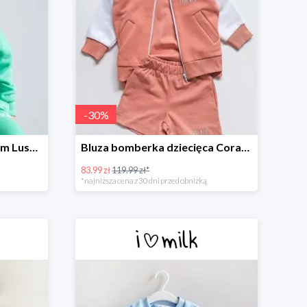
-
30
%
Dziecięca bluza z kapturem Lush Green -30%
Bluza bomberka dziecięca Coral Blush -30%
83.99 zł
119.99 zł*
*najniższa cena z 30 dni przed obniżką