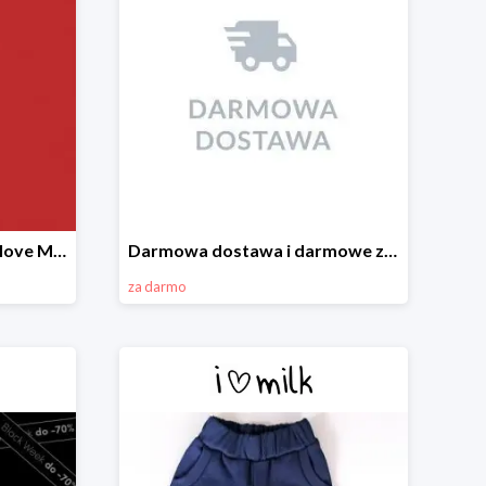
Wiosenna wyprzedaż w I love Milk do -70%
Darmowa dostawa i darmowe zwroty w I love Milk
za darmo