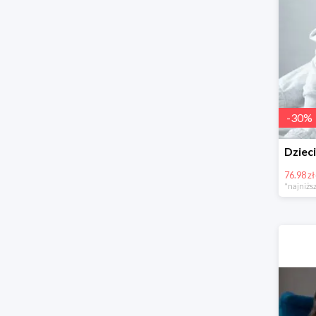
-
30
%
76.98 zł
*najniższ