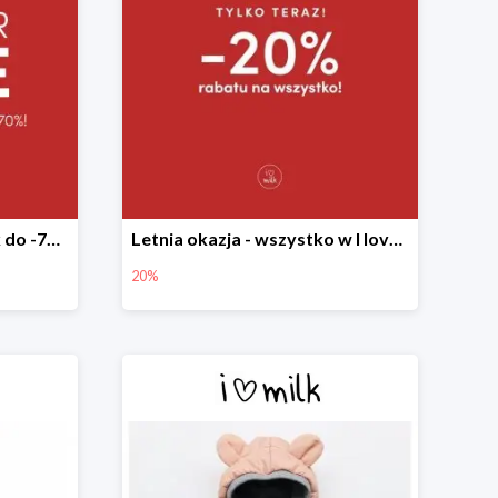
Summer Sale w I love Milk do -70%
Letnia okazja - wszystko w I love Milk -20%
20%