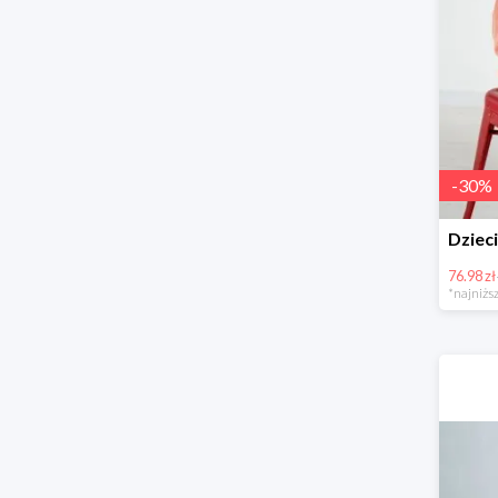
-
30
%
76.98 zł
*najniższ