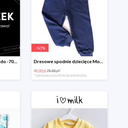
-
50
%
Black Week w I Love Milk do -70%
Dresowe spodnie dziecięce Monaco Navy -50%
40.00 zł
79.98 zł*
*najniższa cena z 30 dni przed obniżką