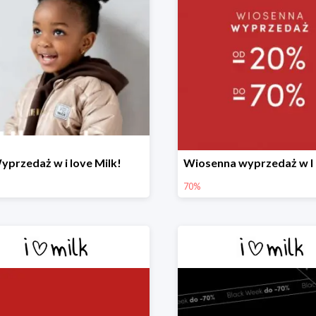
yprzedaż w i love Milk!
70%