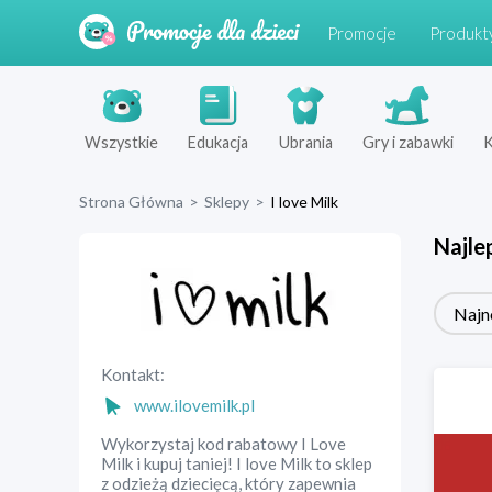
Promocje
Produkt
Wszystkie
Edukacja
Ubrania
Gry i zabawki
K
Strona Główna
>
Sklepy
>
I love Milk
Najle
Najn
Kontakt:
www.ilovemilk.pl
Wykorzystaj kod rabatowy I Love
Milk i kupuj taniej! I love Milk to sklep
z odzieżą dziecięcą, który zapewnia