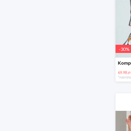
-
30
%
69.98 zł
*najniższ