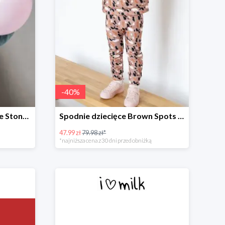
-
40
%
Długa bluza dziecięca Blue Stone ILM
Spodnie dziecięce Brown Spots print
47.99 zł
79.98 zł*
*najniższa cena z 30 dni przed obniżką