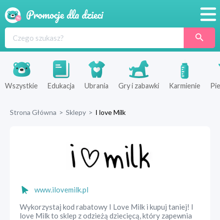
Promocje
Produkty
Sklepy
Wszystkie
Edukacja
Ubrania
Gry i zabawki
Karmienie
Pie
Blog
Strona Główna
>
Sklepy
>
I love Milk
Wyprawka
www.ilovemilk.pl
Wykorzystaj kod rabatowy I Love Milk i kupuj taniej! I
love Milk to sklep z odzieżą dziecięcą, który zapewnia