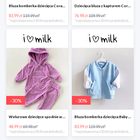
Bluza bomberka dziecięca Coral Blush -30%
Dziecięca bluza z kapturem Coral Blush -30%
83.99 zł
119.99 zł*
76.98 zł
109.99 zł*
*najniższa cena z 30 dni przed obniżką
*najniższa cena z 30 dni przed obniżką
-
30
%
-
30
%
Welurowe dziecięce spodnie w kolorze Lila -30%
Bluza bomberka dziecięca Baby Blue -30%
48.99 zł
69.98 zł*
83.99 zł
119.99 zł*
*najniższa cena z 30 dni przed obniżką
*najniższa cena z 30 dni przed obniżką