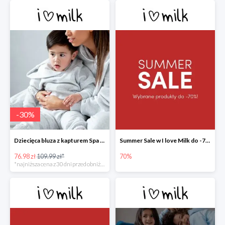
-
30
%
Dziecięca bluza z kapturem Spa Melange -30%
Summer Sale w I love Milk do -70%
76.98 zł
109.99 zł*
70%
*najniższa cena z 30 dni przed obniżką