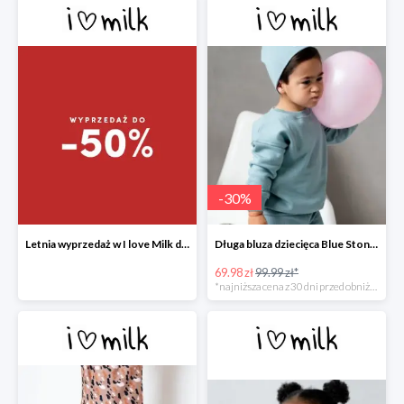
-
30
%
Letnia wyprzedaż w I love Milk do -50%
Długa bluza dziecięca Blue Stone ILM
69.98 zł
99.99 zł*
*najniższa cena z 30 dni przed obniżką