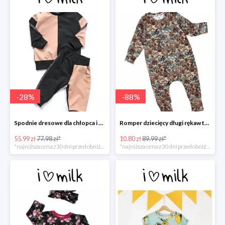
-
28
%
-
88
%
Spodnie dresowe dla chłopca i dziewczynki -30%
Romper dziecięcy długi rękaw tatoo print -88%
55.99 zł
77.98 zł*
10.80 zł
89.99 zł*
*najniższa cena z 30 dni przed obniżką
*najniższa cena z 30 dni przed obniżką