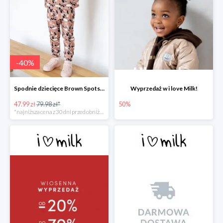
-
40
%
Spodnie dziecięce Brown Spots print
Wyprzedaż w i love Milk!
47.99 zł
79.98 zł*
50%
*najniższa cena z 30 dni przed obniżką