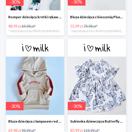
-
30
%
-
30
%
Romper dziecięcy krótki rękaw "leopard" -30%
Bluza dziecięca z kieszenią Plush Beżowa -30%
48.99 zł
69.98 zł*
55.99 zł
79.98 zł*
*najniższa cena z 30 dni przed obniżką
*najniższa cena z 30 dni przed obniżką
-
30
%
-
30
%
Bluza dziecięca z lampasem red Beżowa -30%
Sukienka dziewczęca Butterfly print Błękitna -30%
69.98 zł
99.99 zł*
83.99 zł
119.99 zł*