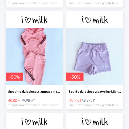
*najniższa cena z 30 dni przed obniżką
*najniższa cena z 30 dni przed obniżką
-
50
%
-
50
%
Spodnie dziecięce z lampasem red Koralowy róż -50%
Szorty dziecięce z bawełny Lila -50%
40.00 zł
79.98 zł*
35.00 zł
69.98 zł*
*najniższa cena z 30 dni przed obniżką
*najniższa cena z 30 dni przed obniżką