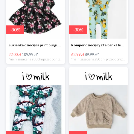
-
80
%
-
30
%
Sukienka dziecięca print burgundy flower -80%
Romper dziecięcy z falbanką lemonade print -30%
22.00 zł
109.99 zł*
62.99 zł
89.99 zł*
*najniższa cena z 30 dni przed obniżką
*najniższa cena z 30 dni przed obniżką