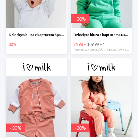
-
30
%
Dziecięca bluza z kapturem Spa Melange
Dziecięca bluza z kapturem Lush Green -30%
30%
76.98 zł
109.99 zł*
*najniższa cena z 30 dni przed obniżką
-
30
%
-
30
%