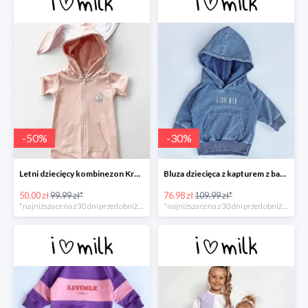
-
50
%
-
30
%
Letni dziecięcy kombinezon Królik Różowy -50%
Bluza dziecięca z kapturem z bawełny denim -30%
50.00 zł
99.99 zł*
76.98 zł
109.99 zł*
*najniższa cena z 30 dni przed obniżką
*najniższa cena z 30 dni przed obniżką