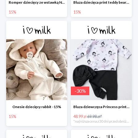
Romper dziecięcy ze wstawką Nude -15%
Bluza dziecięca print teddy bears -15%
15%
15%
-
30
%
Onesie dziecięcy rabbit -15%
Bluza dziewczęca Princess print -30%
15%
48.99 zł
69.98 zł*
*najniższa cena z 30 dni przed obniżką