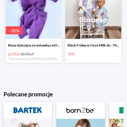
-
30
%
Bluza dziecięca ze wstawką red logo Fioletowa -30%
Black Friday w I love Milk do -70%
62.99 zł
89.99 zł*
70%
*najniższa cena z 30 dni przed obniżką
Polecane promocje