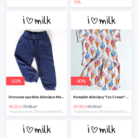
70%
-
50
%
-
30
%
Dresowe spodnie dziecięce Monaco Navy -50%
Komplet dziecięcy "Ice Cream" -30%
40.00 zł
79.98 zł*
69.98 zł
99.99 zł*
*najniższa cena z 30 dni przed obniżką
*najniższa cena z 30 dni przed obniżką