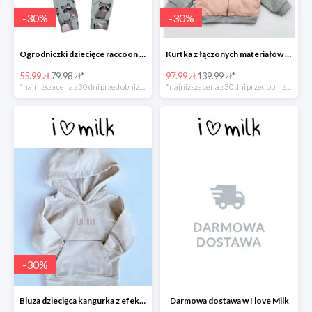
-
30
%
-
30
%
Ogrodniczki dziecięce raccoon print -30%
Kurtka z łączonych materiałów -30%
55.99 zł
79.98 zł*
97.99 zł
139.99 zł*
*najniższa cena z 30 dni przed obniżką
*najniższa cena z 30 dni przed obniżką
-
30
%
Bluza dziecięca kangurka z efektem sprania -30%
Darmowa dostawa w I love Milk