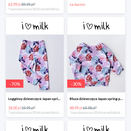
62.99 zł
89.99 zł*
za darmo
*najniższa cena z 30 dni przed obniżką
-
70
%
-
30
%
Legginsy dziewczęce Japan spring print -70%
Bluza dziewczęca Japan spring print -30%
18.00 zł
59.99 zł*
48.99 zł
69.98 zł*
*najniższa cena z 30 dni przed obniżką
*najniższa cena z 30 dni przed obniżką