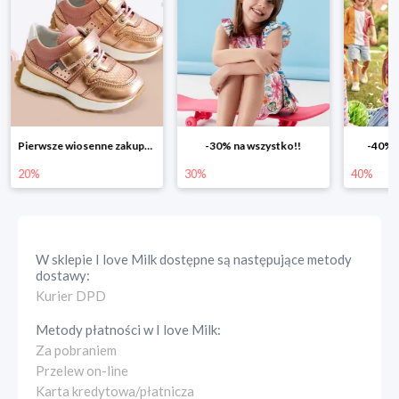
-30% na wszystko!!
-40% na drugą sztukę
Wiosenn
30%
40%
25%
W sklepie
I love Milk
dostępne są następujące metody
dostawy:
Kurier DPD
Metody płatności w
I love Milk
:
Za pobraniem
Przelew on-line
Karta kredytowa/płatnicza