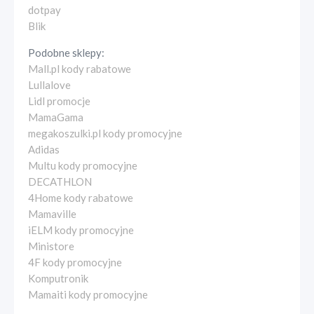
dotpay
Blik
Podobne sklepy:
Mall.pl kody rabatowe
Lullalove
Lidl promocje
MamaGama
megakoszulki.pl kody promocyjne
Adidas
Multu kody promocyjne
DECATHLON
4Home kody rabatowe
Mamaville
iELM kody promocyjne
Ministore
4F kody promocyjne
Komputronik
Mamaiti kody promocyjne