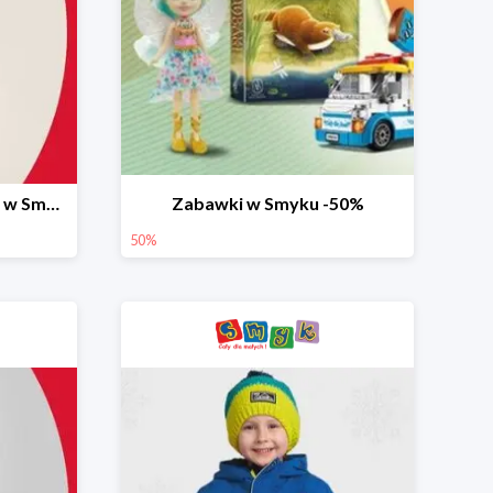
Ostatnie dni wyprzedaży w Smyku do -70%
Zabawki w Smyku -50%
50%