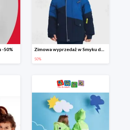
u -50%
Zimowa wyprzedaż w Smyku do -50%
50%