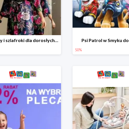
Piżamy i szlafroki dla dorosłych w Smyku do -30%
Psi Patrol w Smyku d
50%