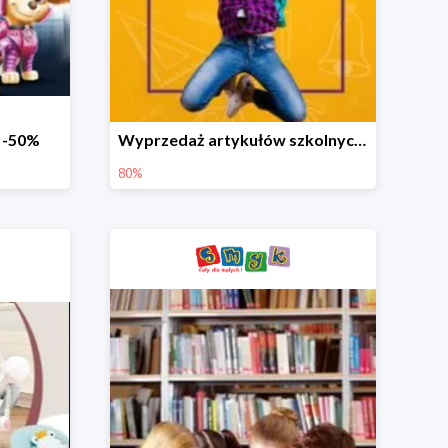
o -50%
Wyprzedaż artykułów szkolnych w Smyku do -80%
80%