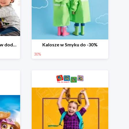
Dzień Miłośnika Pluszaków dodatkowy rabat -10%
Kalosze w Smyku do -30%
30%