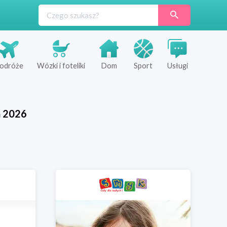
odróże
Wózki i foteliki
Dom
Sport
Usługi
ń
2026