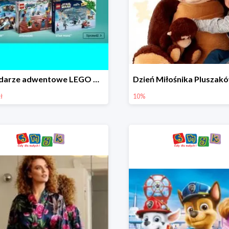
Kalendarze adwentowe LEGO w Smyku w super cenie
ł
10%