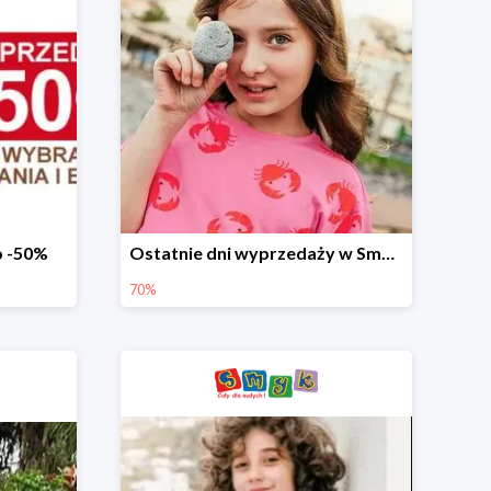
o -50%
Ostatnie dni wyprzedaży w Smyku - ubrania i buty do -70%
70%