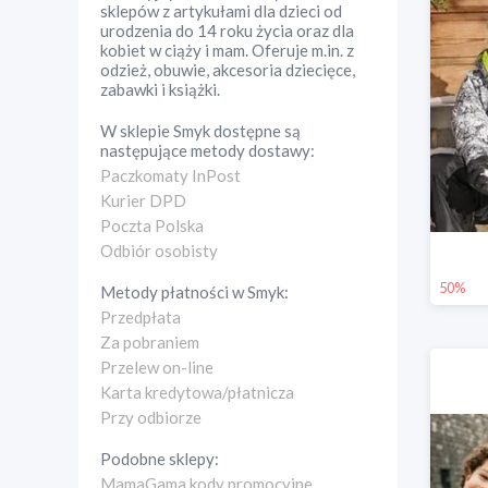
sklepów z artykułami dla dzieci od
urodzenia do 14 roku życia oraz dla
kobiet w ciąży i mam. Oferuje m.in. z
odzież, obuwie, akcesoria dziecięce,
zabawki i książki.
W sklepie
Smyk
dostępne są
następujące metody dostawy:
Paczkomaty InPost
Kurier DPD
Poczta Polska
Odbiór osobisty
50%
Metody płatności w
Smyk
:
Przedpłata
Za pobraniem
Przelew on-line
Karta kredytowa/płatnicza
Przy odbiorze
Podobne sklepy:
MamaGama kody promocyjne