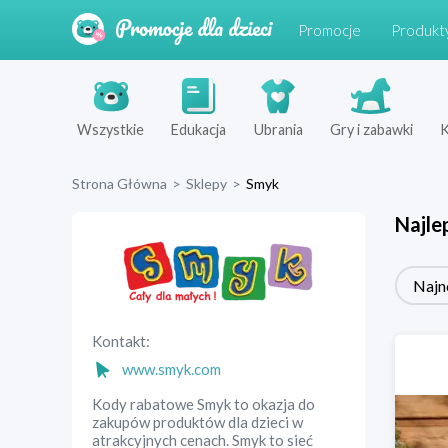
Promocje
Produkt
Wszystkie
Edukacja
Ubrania
Gry i zabawki
K
Strona Główna
>
Sklepy
>
Smyk
Najle
Najn
Kontakt:
www.smyk.com
Kody rabatowe Smyk to okazja do
zakupów produktów dla dzieci w
atrakcyjnych cenach. Smyk to sieć