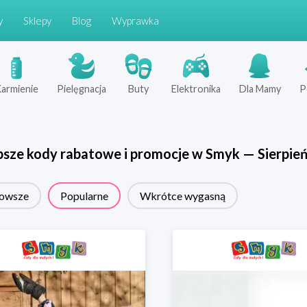
y
Sklepy
Blog
Wyprawka
armienie
Pielęgnacja
Buty
Elektronika
Dla Mamy
P
psze kody rabatowe i promocje w
Smyk
—
Sierpie
owsze
Popularne
Wkrótce wygasną