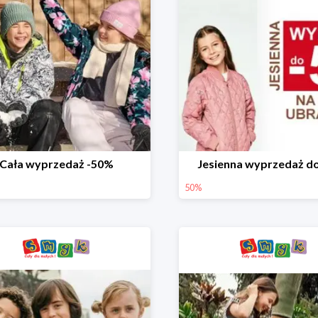
Cała wyprzedaż -50%
Jesienna wyprzedaż d
50%