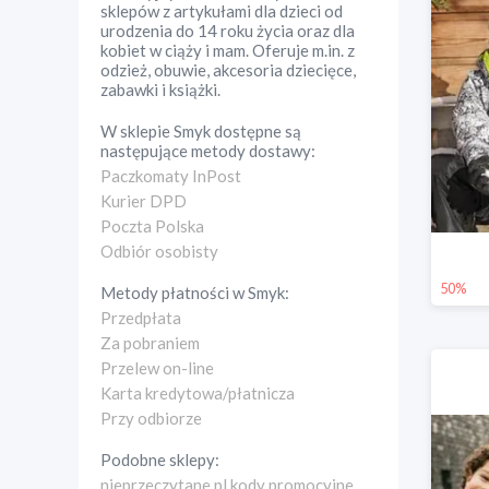
sklepów z artykułami dla dzieci od
urodzenia do 14 roku życia oraz dla
kobiet w ciąży i mam. Oferuje m.in. z
odzież, obuwie, akcesoria dziecięce,
zabawki i książki.
W sklepie
Smyk
dostępne są
następujące metody dostawy:
Paczkomaty InPost
Kurier DPD
Poczta Polska
Odbiór osobisty
50%
Metody płatności w
Smyk
:
Przedpłata
Za pobraniem
Przelew on-line
Karta kredytowa/płatnicza
Przy odbiorze
Podobne sklepy:
nieprzeczytane.pl kody promocyjne