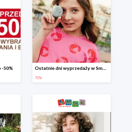
o -50%
Ostatnie dni wyprzedaży w Smyku - ubrania i buty do -70%
70%