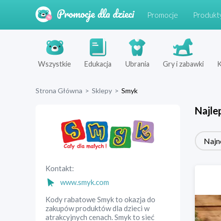
Promocje
Produkt
Wszystkie
Edukacja
Ubrania
Gry i zabawki
K
Strona Główna
>
Sklepy
>
Smyk
Najle
Najn
Kontakt:
www.smyk.com
Kody rabatowe Smyk to okazja do
zakupów produktów dla dzieci w
atrakcyjnych cenach. Smyk to sieć