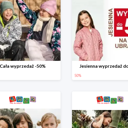
Cała wyprzedaż -50%
Jesienna wyprzedaż d
50%