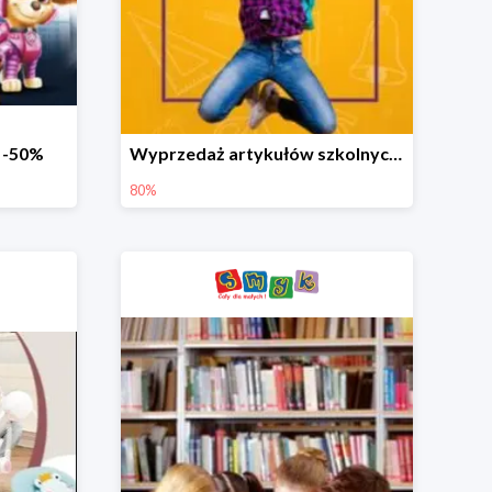
o -50%
Wyprzedaż artykułów szkolnych w Smyku do -80%
80%