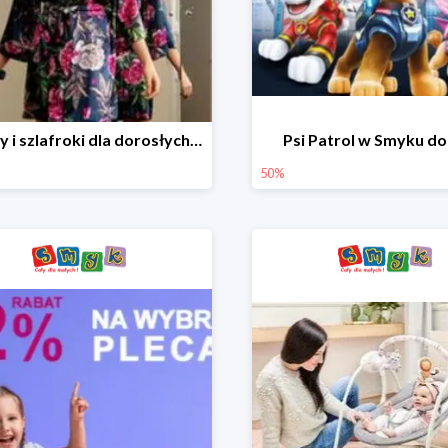
Piżamy i szlafroki dla dorosłych w Smyku do -30%
Psi Patrol w Smyku d
50%