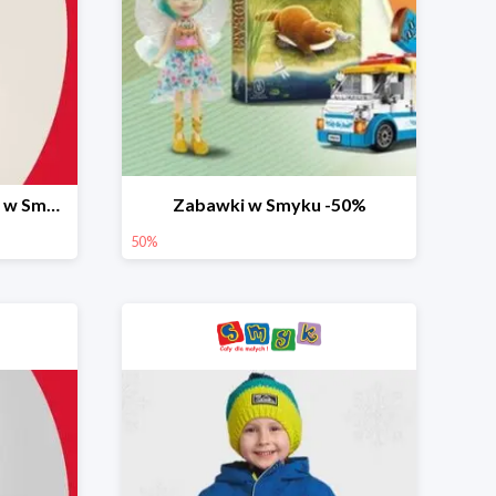
Ostatnie dni wyprzedaży w Smyku do -70%
Zabawki w Smyku -50%
50%