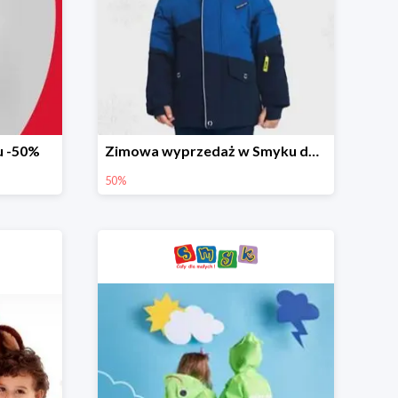
u -50%
Zimowa wyprzedaż w Smyku do -50%
50%