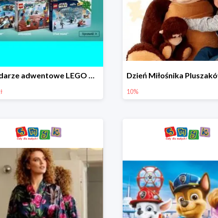
Kalendarze adwentowe LEGO w Smyku w super cenie
ł
10%