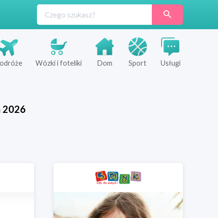
odróże
Wózki i foteliki
Dom
Sport
Usługi
ń
2026