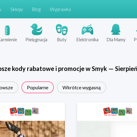
y
Sklepy
Blog
Wyprawka
armienie
Pielęgnacja
Buty
Elektronika
Dla Mamy
P
psze kody rabatowe i promocje w
Smyk
—
Sierpie
owsze
Popularne
Wkrótce wygasną