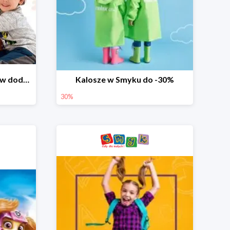
Dzień Miłośnika Pluszaków dodatkowy rabat -10%
Kalosze w Smyku do -30%
30%