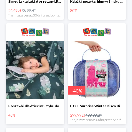
Simed Lakta Laktator ręczny LR-8 -34%
Książki, muzyka, filmy w Smyku do -80%
24.49 zł
36.99 zł*
80%
*najniższa cena z 30 dni przed obniżką
-
40
%
Poszewki dla dzieci w Smyku do -45%
L.O.L. Surprise Winter Disco Bigger Surprise Zestaw laleczek w walizce -40%
45%
299.99 zł
499.99 zł*
*najniższa cena z 30 dni przed obniżką