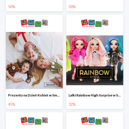
50%
50%
Prezenty na Dzień Kobiet w Smyku do -45%
Lalki Rainbow High Surprise w Smyku do -35%
45%
32%