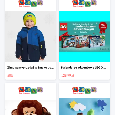
Zimowa wyprzedaż w Smyku do -50%
Kalendarze adwentowe LEGO w Smyku w super cenie
50%
129.99 zł