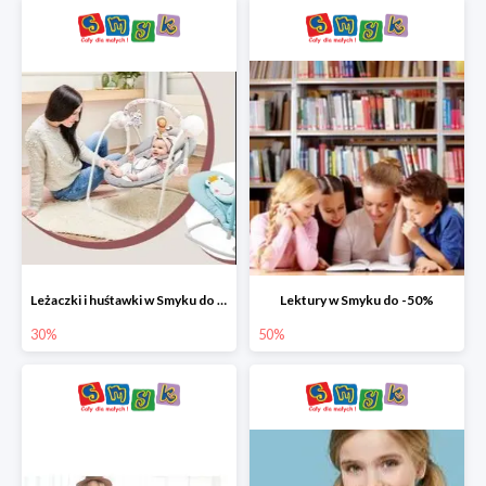
Leżaczki i huśtawki w Smyku do -30%
Lektury w Smyku do -50%
30%
50%