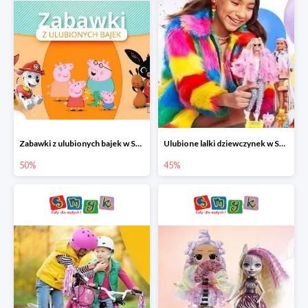
Zabawki z ulubionych bajek w Smyku do -50%
Ulubione lalki dziewczynek w Smyku do -45%
50%
45%