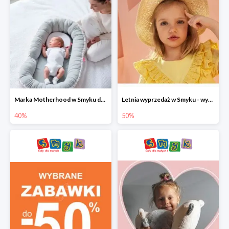
Marka Motherhood w Smyku do -40%
Letnia wyprzedaż w Smyku - wybrane ubrania i buty do -50%
40%
50%