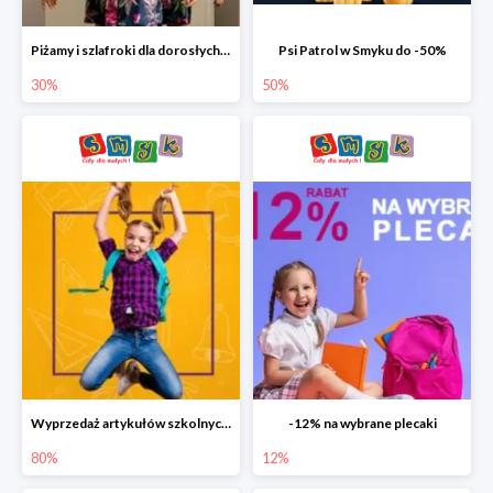
Piżamy i szlafroki dla dorosłych w Smyku do -30%
Psi Patrol w Smyku do -50%
30%
50%
Wyprzedaż artykułów szkolnych w Smyku do -80%
-12% na wybrane plecaki
80%
12%