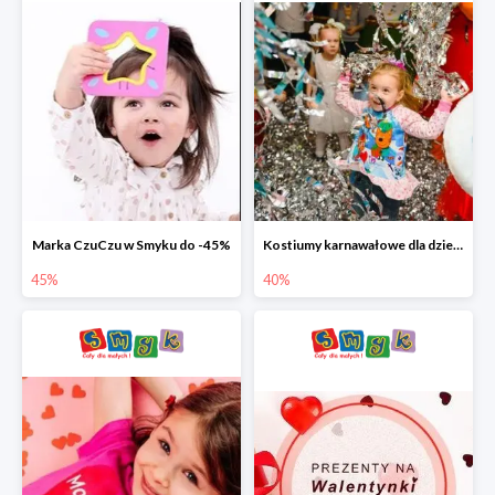
Marka CzuCzu w Smyku do -45%
Kostiumy karnawałowe dla dzieci w Smyku do -40%
45%
40%