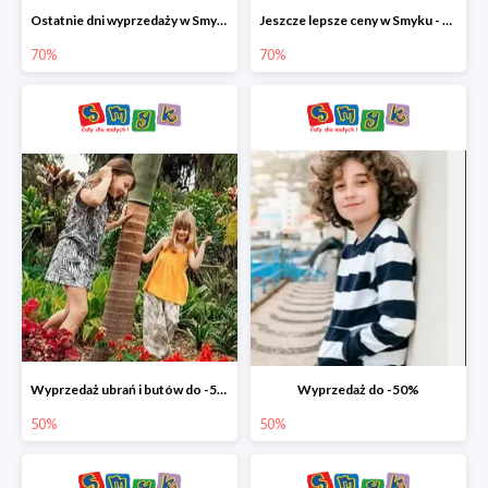
Ostatnie dni wyprzedaży w Smyku - ubrania i buty do -70%
Jeszcze lepsze ceny w Smyku - ubrania i buty do -70%
70%
70%
Wyprzedaż ubrań i butów do -50%
Wyprzedaż do -50%
50%
50%