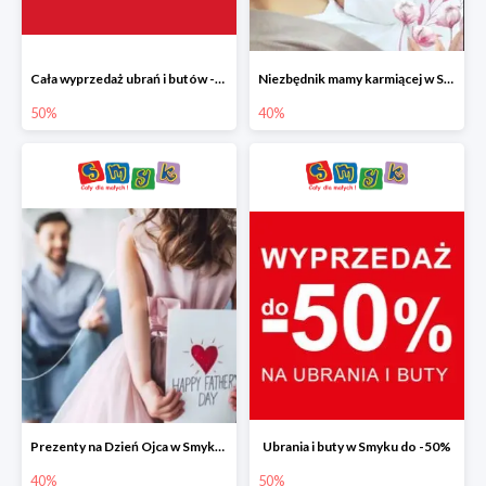
Cała wyprzedaż ubrań i butów -50%
Niezbędnik mamy karmiącej w Smyku do -40%
50%
40%
Prezenty na Dzień Ojca w Smyku do -40%
Ubrania i buty w Smyku do -50%
40%
50%