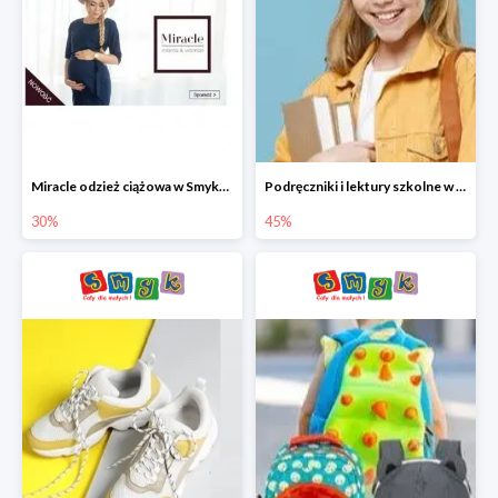
Miracle odzież ciążowa w Smyku co -30%
Podręczniki i lektury szkolne w Smyku do -45%
30%
45%