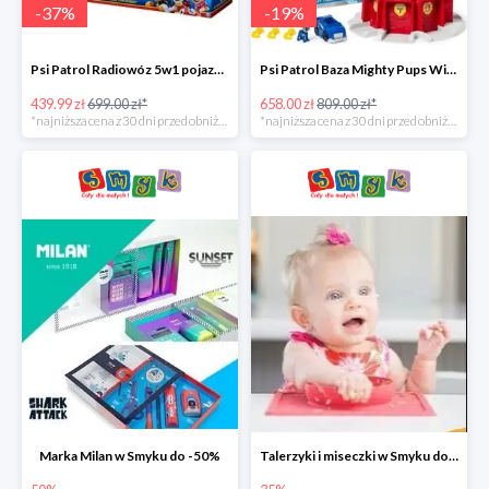
-
37
%
-
19
%
Psi Patrol Radiowóz 5w1 pojazd ratunkowy z figurką Chase'a -37%
Psi Patrol Baza Mighty Pups Wieża obserwacyjna+pojazd z figurką -19%
439.99 zł
699.00 zł*
658.00 zł
809.00 zł*
*najniższa cena z 30 dni przed obniżką
*najniższa cena z 30 dni przed obniżką
Marka Milan w Smyku do -50%
Talerzyki i miseczki w Smyku do -35%