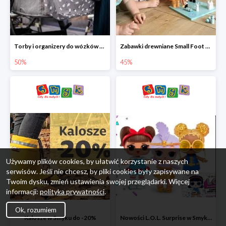
Torby i organizery do wózków w Smyku do -50%
Zabawki drewniane Small Foot do -45%
50%
45%
Używamy plików cookies, by ułatwić korzystanie z naszych
serwisów. Jeśli nie chcesz, by pliki cookies były zapisywane na
Twoim dysku, zmień ustawienia swojej przeglądarki. Więcej
informacji:
polityka prywatności
.
Ok, rozumiem
Kalosze w Smyku do -20%
Nowości L.O.L. Surprise w Smyku do -45%