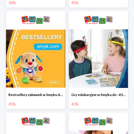
50%
45%
Bestsellery zabawek w Smyku do -45%
Gry edukacyjne w Smyku do -45%
45%
45%