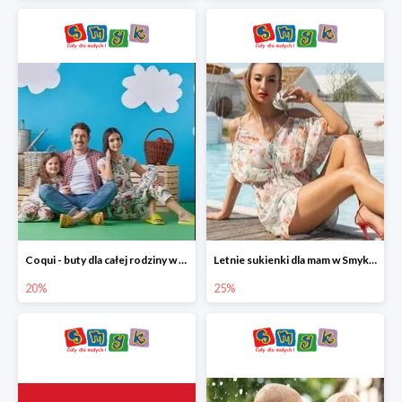
Coqui - buty dla całej rodziny w Smyku do -20%
Letnie sukienki dla mam w Smyku do -25%
20%
25%