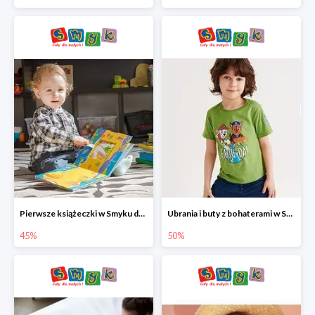
Pierwsze książeczki w Smyku do -45%
Ubrania i buty z bohaterami w Smyku do -50%
45%
50%