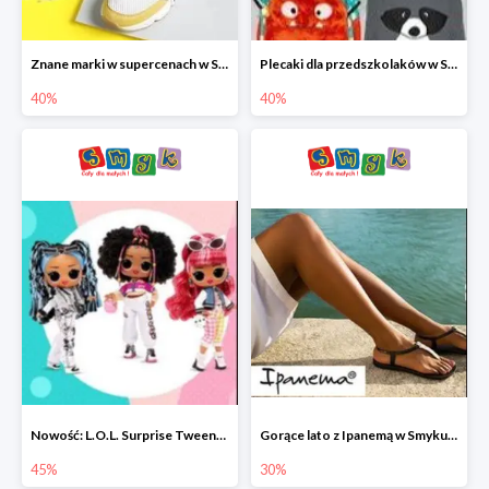
Znane marki w supercenach w Smyku - buty do -40%
Plecaki dla przedszkolaków w Smyku do -40%
40%
40%
Nowość: L.O.L. Surprise Tweens Doll w Smyku do -45%
Gorące lato z Ipanemą w Smyku do -30%
45%
30%