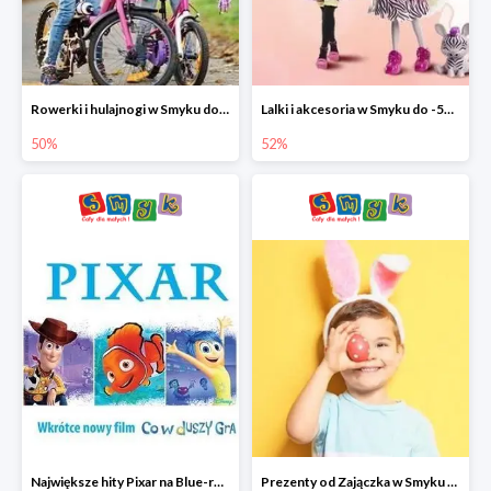
Rowerki i hulajnogi w Smyku do -50%
Lalki i akcesoria w Smyku do -52%
50%
52%
Największe hity Pixar na Blue-rey i DVD w Smyku - drugi film -50%
Prezenty od Zajączka w Smyku do -50%