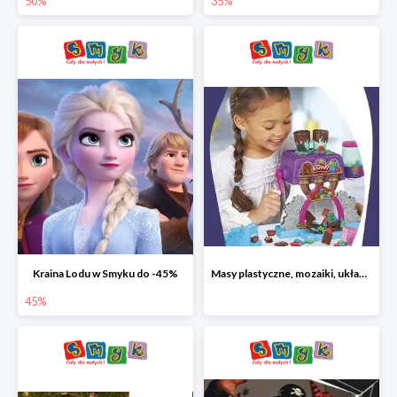
50%
35%
Kraina Lodu w Smyku do -45%
Masy plastyczne, mozaiki, układanki do -45%
45%