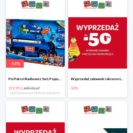
-
54
%
Psi Patrol Radiowóz 5w1 Pojazd ratunkowy z figurką Chase'a
Wyprzedaż zabawek i akcesoriów niemowlęcych w Smyku do -50%
319.99 zł
699.00 zł*
50%
*najniższa cena z 30 dni przed obniżką