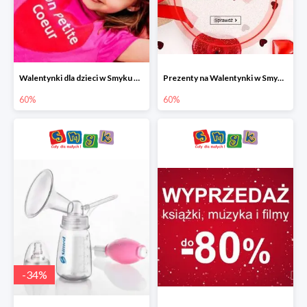
Walentynki dla dzieci w Smyku do -60%
Prezenty na Walentynki w Smyku do -60%
60%
60%
-
34
%