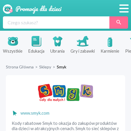
Promocje
Produkty
Sklepy
Wszystkie
Edukacja
Ubrania
Gry i zabawki
Karmienie
Pie
Blog
Strona Główna
>
Sklepy
>
Smyk
Wyprawka
www.smyk.com
Kody rabatowe Smyk to okazja do zakupów produktów
dla dzieci w atrakcyjnych cenach. Smyk to sieć sklepów z