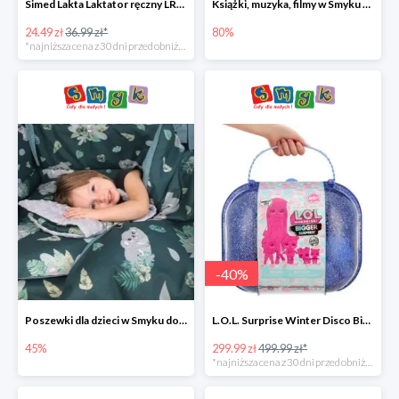
Simed Lakta Laktator ręczny LR-8 -34%
Książki, muzyka, filmy w Smyku do -80%
24.49 zł
36.99 zł*
80%
*najniższa cena z 30 dni przed obniżką
-
40
%
Poszewki dla dzieci w Smyku do -45%
L.O.L. Surprise Winter Disco Bigger Surprise Zestaw laleczek w walizce -40%
45%
299.99 zł
499.99 zł*
*najniższa cena z 30 dni przed obniżką