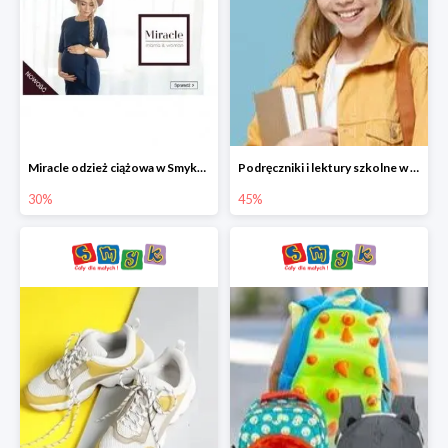
Miracle odzież ciążowa w Smyku co -30%
Podręczniki i lektury szkolne w Smyku do -45%
30%
45%