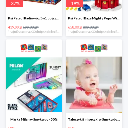
-
37
%
-
19
%
Psi Patrol Radiowóz 5w1 pojazd ratunkowy z figurką Chase'a -37%
Psi Patrol Baza Mighty Pups Wieża obserwacyjna+pojazd z figurką -19%
439.99 zł
699.00 zł*
658.00 zł
809.00 zł*
*najniższa cena z 30 dni przed obniżką
*najniższa cena z 30 dni przed obniżką
Marka Milan w Smyku do -50%
Talerzyki i miseczki w Smyku do -35%