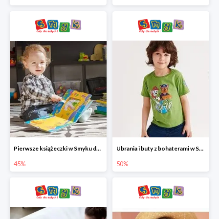
Pierwsze książeczki w Smyku do -45%
Ubrania i buty z bohaterami w Smyku do -50%
45%
50%