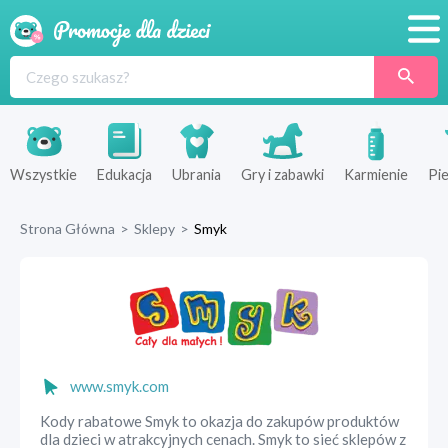
Promocje
Produkty
Sklepy
Wszystkie
Edukacja
Ubrania
Gry i zabawki
Karmienie
Pie
Blog
Strona Główna
>
Sklepy
>
Smyk
Wyprawka
www.smyk.com
Kody rabatowe Smyk to okazja do zakupów produktów
dla dzieci w atrakcyjnych cenach. Smyk to sieć sklepów z