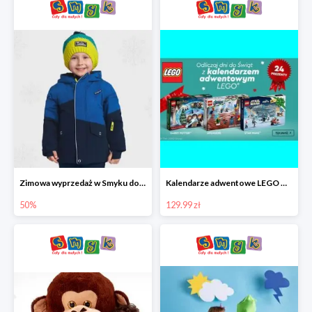
Zimowa wyprzedaż w Smyku do -50%
Kalendarze adwentowe LEGO w Smyku w super cenie
50%
129.99 zł