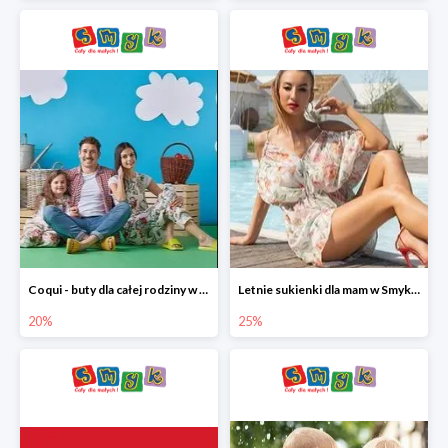
Coqui - buty dla całej rodziny w Smyku do -20%
Letnie sukienki dla mam w Smyku do -25%
20%
25%