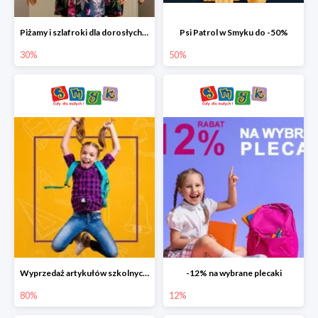
Piżamy i szlafroki dla dorosłych w Smyku do -30%
Psi Patrol w Smyku do -50%
30%
50%
Wyprzedaż artykułów szkolnych w Smyku do -80%
-12% na wybrane plecaki
80%
12%