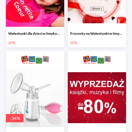
Walentynki dla dzieci w Smyku do -60%
Prezenty na Walentynki w Smyku do -60%
60%
60%
-
34
%