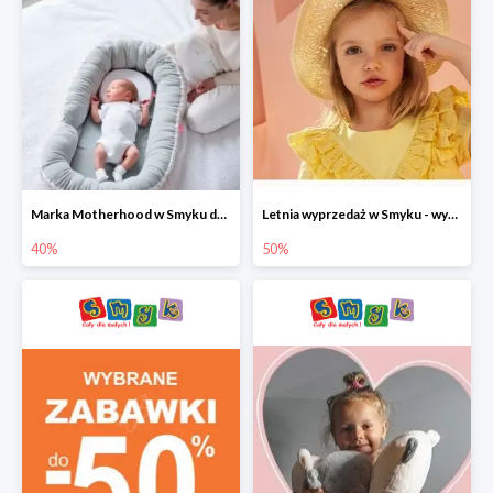
Marka Motherhood w Smyku do -40%
Letnia wyprzedaż w Smyku - wybrane ubrania i buty do -50%
40%
50%