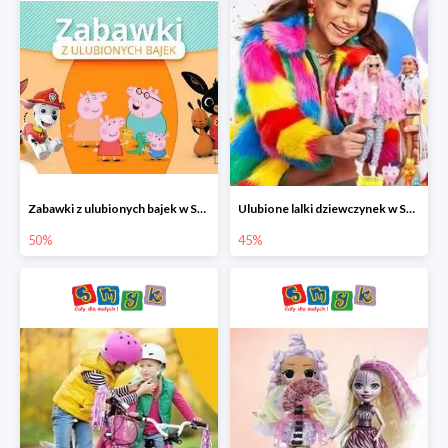
Zabawki z ulubionych bajek w Smyku do -50%
Ulubione lalki dziewczynek w Smyku do -45%
50%
45%