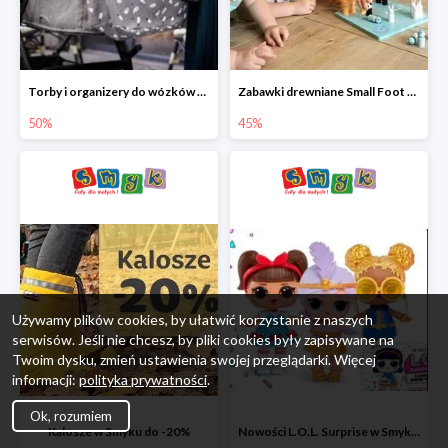
Torby i organizery do wózków w Smyku do -50%
Zabawki drewniane Small Foot do -45%
50%
45%
Używamy plików cookies, by ułatwić korzystanie z naszych
serwisów. Jeśli nie chcesz, by pliki cookies były zapisywane na
Twoim dysku, zmień ustawienia swojej przeglądarki. Więcej
informacji:
polityka prywatności
.
Ok, rozumiem
Kalosze w Smyku do -20%
Nowości L.O.L. Surprise w Smyku do -45%