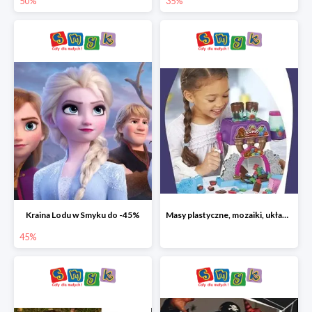
50%
35%
Kraina Lodu w Smyku do -45%
Masy plastyczne, mozaiki, układanki do -45%
45%