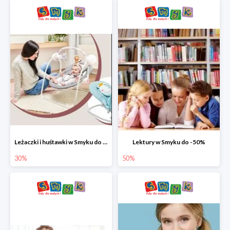
Leżaczki i huśtawki w Smyku do -30%
Lektury w Smyku do -50%
30%
50%