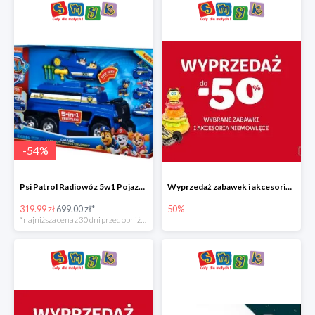
-
54
%
Psi Patrol Radiowóz 5w1 Pojazd ratunkowy z figurką Chase'a
Wyprzedaż zabawek i akcesoriów niemowlęcych w Smyku do -50%
319.99 zł
699.00 zł*
50%
*najniższa cena z 30 dni przed obniżką