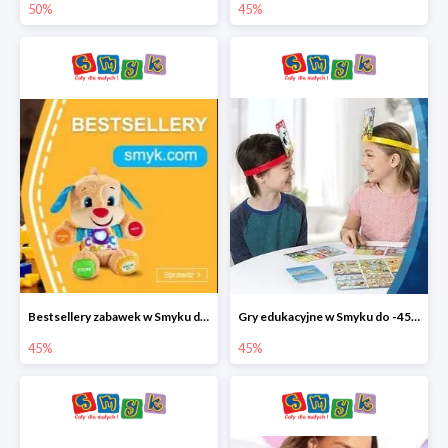
50%
45%
Bestsellery zabawek w Smyku do -45%
Gry edukacyjne w Smyku do -45%
45%
45%