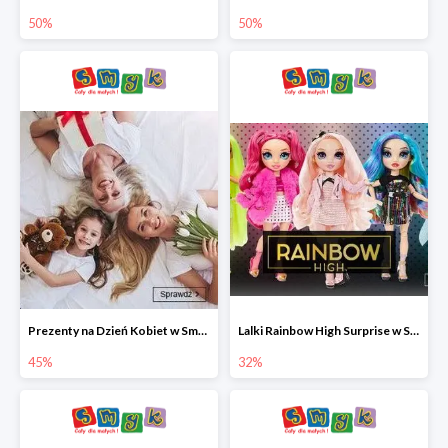
50%
50%
Prezenty na Dzień Kobiet w Smyku do -45%
Lalki Rainbow High Surprise w Smyku do -35%
45%
32%