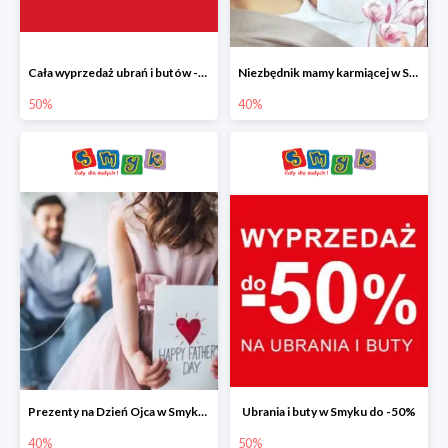
Cała wyprzedaż ubrań i butów -50%
Niezbędnik mamy karmiącej w Smyku do -40%
50%
40%
Prezenty na Dzień Ojca w Smyku do -40%
Ubrania i buty w Smyku do -50%
40%
50%