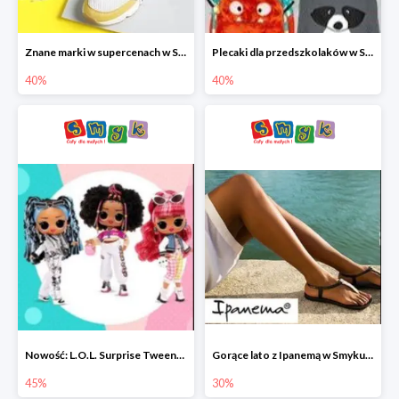
Znane marki w supercenach w Smyku - buty do -40%
Plecaki dla przedszkolaków w Smyku do -40%
40%
40%
Nowość: L.O.L. Surprise Tweens Doll w Smyku do -45%
Gorące lato z Ipanemą w Smyku do -30%
45%
30%