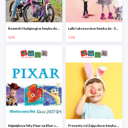
Rowerki i hulajnogi w Smyku do -50%
Lalki i akcesoria w Smyku do -52%
50%
52%
Największe hity Pixar na Blue-rey i DVD w Smyku - drugi film -50%
Prezenty od Zajączka w Smyku do -50%