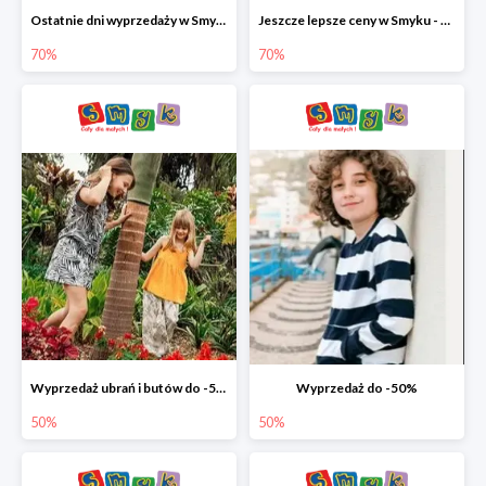
Ostatnie dni wyprzedaży w Smyku - ubrania i buty do -70%
Jeszcze lepsze ceny w Smyku - ubrania i buty do -70%
70%
70%
Wyprzedaż ubrań i butów do -50%
Wyprzedaż do -50%
50%
50%