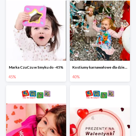
Marka CzuCzu w Smyku do -45%
Kostiumy karnawałowe dla dzieci w Smyku do -40%
45%
40%