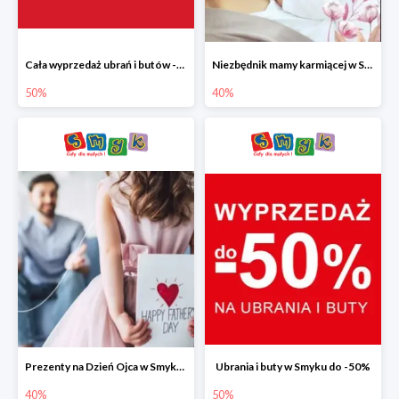
Cała wyprzedaż ubrań i butów -50%
Niezbędnik mamy karmiącej w Smyku do -40%
50%
40%
Prezenty na Dzień Ojca w Smyku do -40%
Ubrania i buty w Smyku do -50%
40%
50%