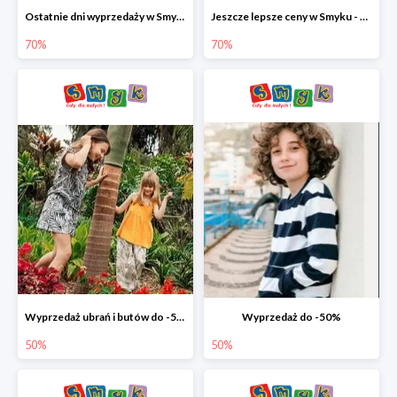
Ostatnie dni wyprzedaży w Smyku - ubrania i buty do -70%
Jeszcze lepsze ceny w Smyku - ubrania i buty do -70%
70%
70%
Wyprzedaż ubrań i butów do -50%
Wyprzedaż do -50%
50%
50%