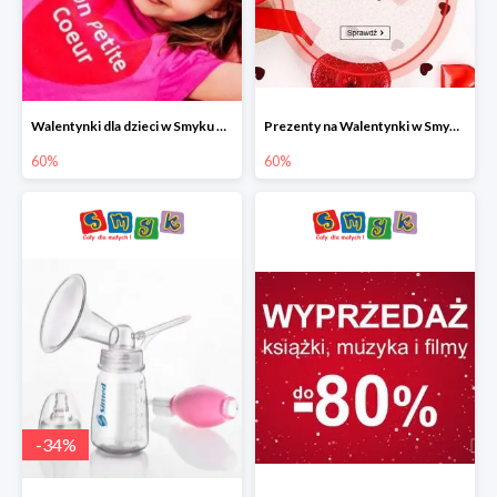
Walentynki dla dzieci w Smyku do -60%
Prezenty na Walentynki w Smyku do -60%
60%
60%
-
34
%