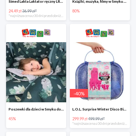
Simed Lakta Laktator ręczny LR-8 -34%
Książki, muzyka, filmy w Smyku do -80%
24.49 zł
36.99 zł*
80%
*najniższa cena z 30 dni przed obniżką
-
40
%
Poszewki dla dzieci w Smyku do -45%
L.O.L. Surprise Winter Disco Bigger Surprise Zestaw laleczek w walizce -40%
45%
299.99 zł
499.99 zł*
*najniższa cena z 30 dni przed obniżką