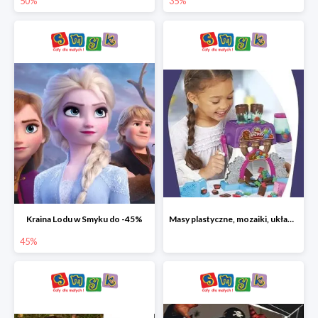
50%
35%
Kraina Lodu w Smyku do -45%
Masy plastyczne, mozaiki, układanki do -45%
45%