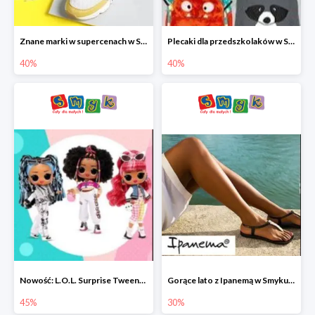
Znane marki w supercenach w Smyku - buty do -40%
Plecaki dla przedszkolaków w Smyku do -40%
40%
40%
Nowość: L.O.L. Surprise Tweens Doll w Smyku do -45%
Gorące lato z Ipanemą w Smyku do -30%
45%
30%