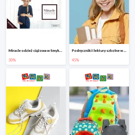
Miracle odzież ciążowa w Smyku co -30%
Podręczniki i lektury szkolne w Smyku do -45%
30%
45%