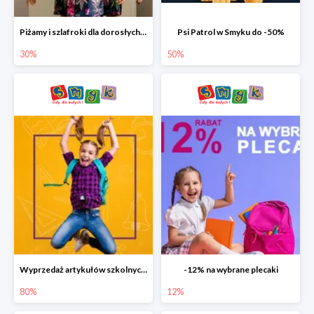
Piżamy i szlafroki dla dorosłych w Smyku do -30%
Psi Patrol w Smyku do -50%
30%
50%
Wyprzedaż artykułów szkolnych w Smyku do -80%
-12% na wybrane plecaki
80%
12%