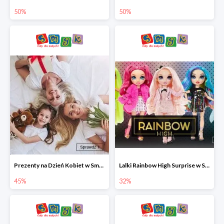
50%
50%
Prezenty na Dzień Kobiet w Smyku do -45%
Lalki Rainbow High Surprise w Smyku do -35%
45%
32%