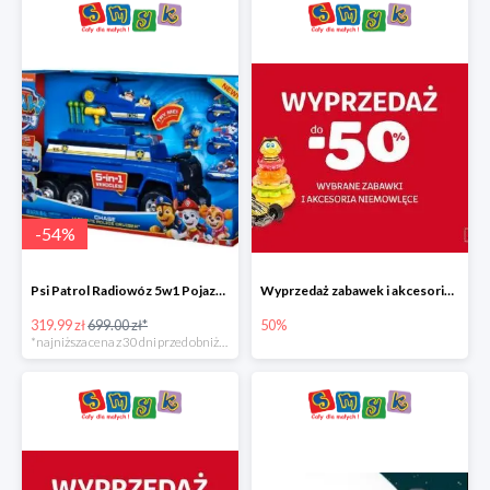
-
54
%
Psi Patrol Radiowóz 5w1 Pojazd ratunkowy z figurką Chase'a
Wyprzedaż zabawek i akcesoriów niemowlęcych w Smyku do -50%
319.99 zł
699.00 zł*
50%
*najniższa cena z 30 dni przed obniżką