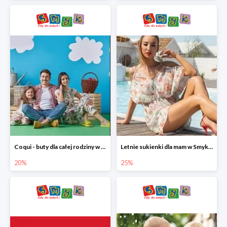
Coqui - buty dla całej rodziny w Smyku do -20%
Letnie sukienki dla mam w Smyku do -25%
20%
25%