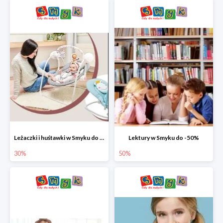
Leżaczki i huśtawki w Smyku do -30%
Lektury w Smyku do -50%
30%
50%