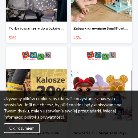
Torby i organizery do wózków w Smyku do -50%
Zabawki drewniane Small Foot do -45%
50%
45%
Używamy plików cookies, by ułatwić korzystanie z naszych
serwisów. Jeśli nie chcesz, by pliki cookies były zapisywane na
Twoim dysku, zmień ustawienia swojej przeglądarki. Więcej
informacji:
polityka prywatności
.
Ok, rozumiem
Kalosze w Smyku do -20%
Nowości L.O.L. Surprise w Smyku do -45%