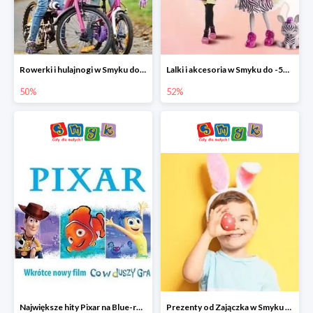
Rowerki i hulajnogi w Smyku do -50%
Lalki i akcesoria w Smyku do -52%
50%
52%
Największe hity Pixar na Blue-rey i DVD w Smyku - drugi film -50%
Prezenty od Zajączka w Smyku do -50%