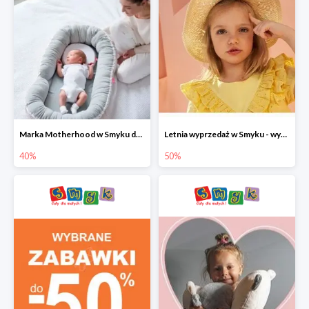
Marka Motherhood w Smyku do -40%
Letnia wyprzedaż w Smyku - wybrane ubrania i buty do -50%
40%
50%