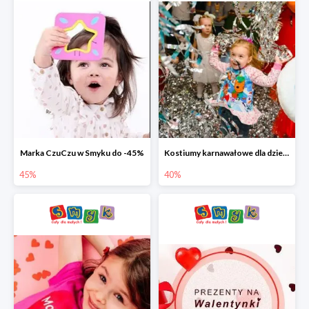
Marka CzuCzu w Smyku do -45%
Kostiumy karnawałowe dla dzieci w Smyku do -40%
45%
40%