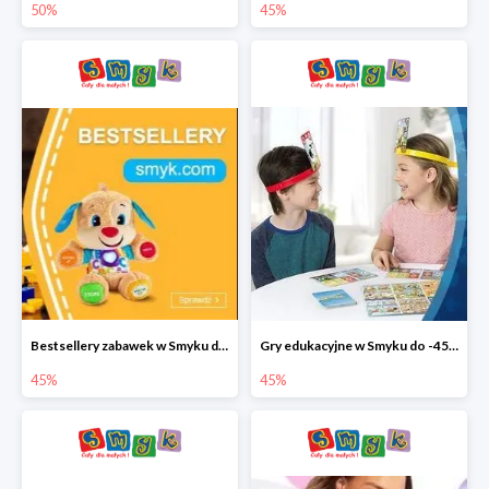
50%
45%
Bestsellery zabawek w Smyku do -45%
Gry edukacyjne w Smyku do -45%
45%
45%