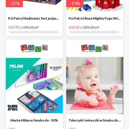
-
37
%
-
19
%
Psi Patrol Radiowóz 5w1 pojazd ratunkowy z figurką Chase'a -37%
Psi Patrol Baza Mighty Pups Wieża obserwacyjna+pojazd z figurką -19%
439.99 zł
699.00 zł*
658.00 zł
809.00 zł*
*najniższa cena z 30 dni przed obniżką
*najniższa cena z 30 dni przed obniżką
Marka Milan w Smyku do -50%
Talerzyki i miseczki w Smyku do -35%