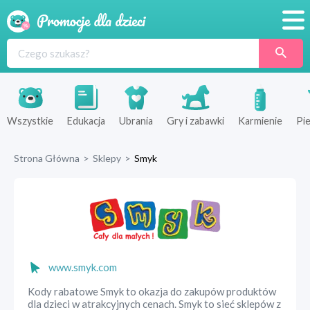
Promocje
Produkty
Sklepy
Wszystkie
Edukacja
Ubrania
Gry i zabawki
Karmienie
Pie
Blog
Strona Główna
>
Sklepy
>
Smyk
Wyprawka
www.smyk.com
Kody rabatowe Smyk to okazja do zakupów produktów
dla dzieci w atrakcyjnych cenach. Smyk to sieć sklepów z