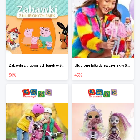
Zabawki z ulubionych bajek w Smyku do -50%
Ulubione lalki dziewczynek w Smyku do -45%
50%
45%