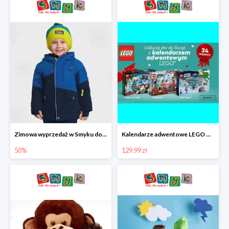
Zimowa wyprzedaż w Smyku do -50%
Kalendarze adwentowe LEGO w Smyku w super cenie
50%
129.99 zł