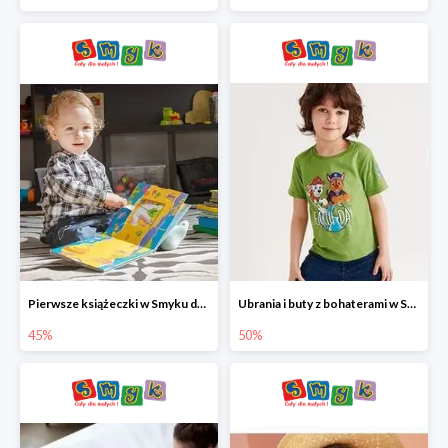
Pierwsze książeczki w Smyku do -45%
Ubrania i buty z bohaterami w Smyku do -50%
45%
50%