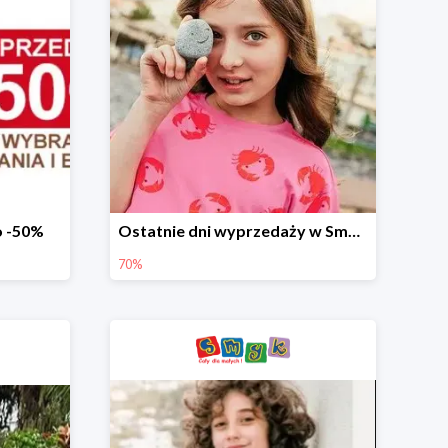
o -50%
Ostatnie dni wyprzedaży w Smyku - ubrania i buty do -70%
70%