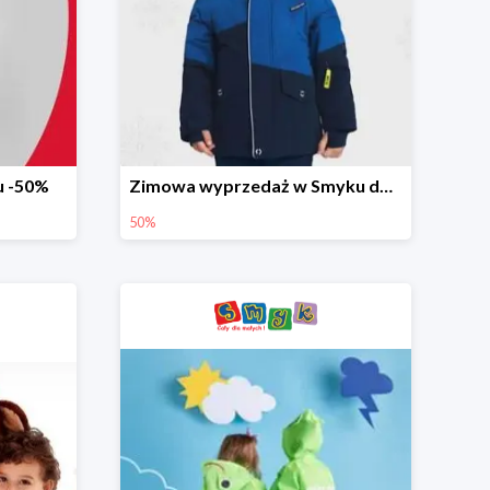
u -50%
Zimowa wyprzedaż w Smyku do -50%
50%