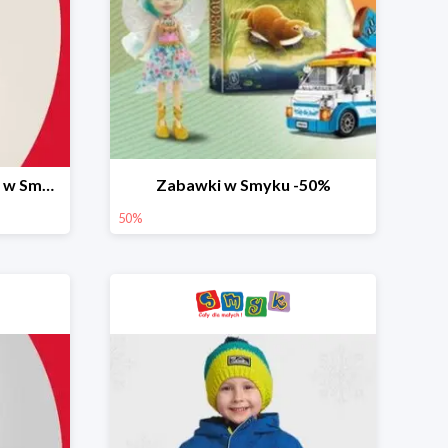
Ostatnie dni wyprzedaży w Smyku do -70%
Zabawki w Smyku -50%
50%