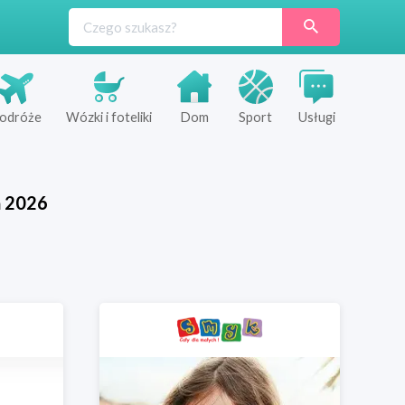
odróże
Wózki i foteliki
Dom
Sport
Usługi
ń
2026