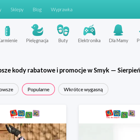
y
Sklepy
Blog
Wyprawka
armienie
Pielęgnacja
Buty
Elektronika
Dla Mamy
P
psze kody rabatowe i promocje w
Smyk
—
Sierpie
owsze
Popularne
Wkrótce wygasną