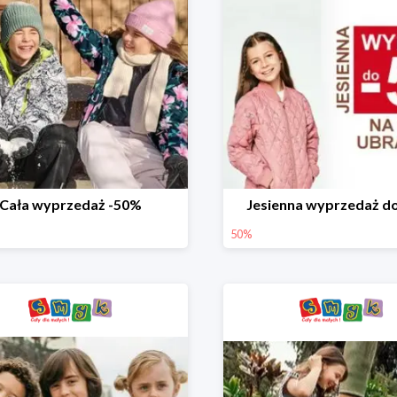
Cała wyprzedaż -50%
Jesienna wyprzedaż d
50%