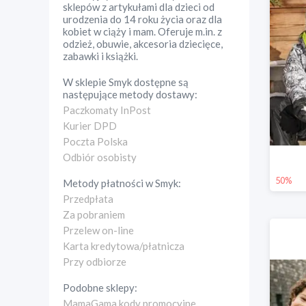
sklepów z artykułami dla dzieci od
urodzenia do 14 roku życia oraz dla
kobiet w ciąży i mam. Oferuje m.in. z
odzież, obuwie, akcesoria dziecięce,
zabawki i książki.
W sklepie
Smyk
dostępne są
następujące metody dostawy:
Paczkomaty InPost
Kurier DPD
Poczta Polska
Odbiór osobisty
50%
Metody płatności w
Smyk
:
Przedpłata
Za pobraniem
Przelew on-line
Karta kredytowa/płatnicza
Przy odbiorze
Podobne sklepy:
MamaGama kody promocyjne