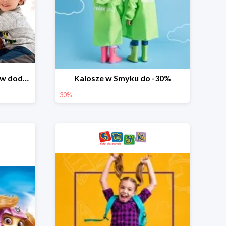
Dzień Miłośnika Pluszaków dodatkowy rabat -10%
Kalosze w Smyku do -30%
30%