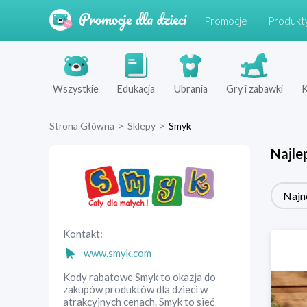
Promocje
Produkt
Wszystkie
Edukacja
Ubrania
Gry i zabawki
K
Strona Główna
>
Sklepy
>
Smyk
Najle
Najn
Kontakt:
www.smyk.com
Kody rabatowe Smyk to okazja do
zakupów produktów dla dzieci w
atrakcyjnych cenach. Smyk to sieć