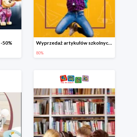
o -50%
Wyprzedaż artykułów szkolnych w Smyku do -80%
80%