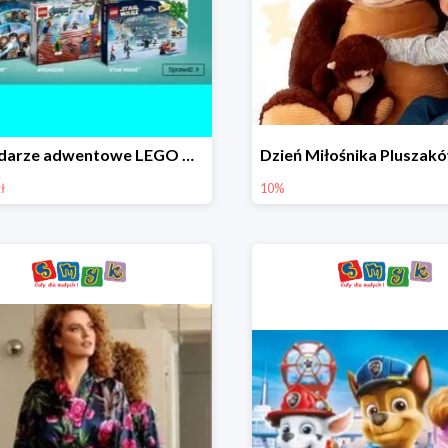
Kalendarze adwentowe LEGO w Smyku w super cenie
ł
10%