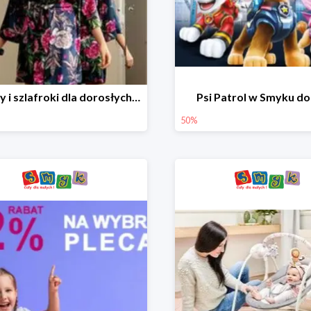
Piżamy i szlafroki dla dorosłych w Smyku do -30%
Psi Patrol w Smyku d
50%