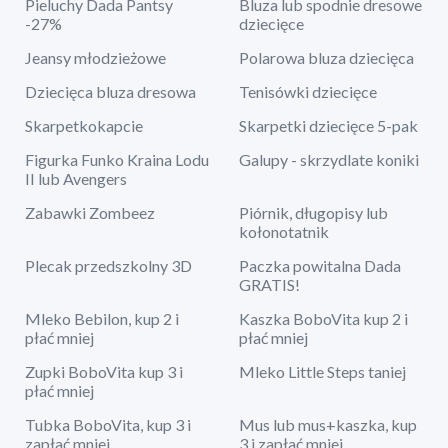
Pieluchy Dada Pantsy
Bluza lub spodnie dresowe
-27%
dziecięce
Jeansy młodzieżowe
Polarowa bluza dziecięca
Dziecięca bluza dresowa
Tenisówki dziecięce
Skarpetkokapcie
Skarpetki dziecięce 5-pak
Figurka Funko Kraina Lodu
Galupy - skrzydlate koniki
II lub Avengers
Zabawki Zombeez
Piórnik, długopisy lub
kołonotatnik
Plecak przedszkolny 3D
Paczka powitalna Dada
GRATIS!
Mleko Bebilon, kup 2 i
Kaszka BoboVita kup 2 i
płać mniej
płać mniej
Zupki BoboVita kup 3 i
Mleko Little Steps taniej
płać mniej
Tubka BoboVita, kup 3 i
Mus lub mus+kaszka, kup
zapłać mniej
3 i zapłać mniej