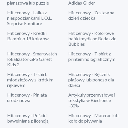
planszowa lub puzzle
Adidas Glider
Hit cenowy - Lalka z
Hit cenowy - Zestaw na
niespodziankami L.O.L.
dzień dziecka
Surprise Furniture
Hit cenowy - Kredki
Hit cenowy - Kolorowe
Bambino 18 kolorów
bańki mydlane Bedazzle
Bubbles
Hit cenowy - Smartwatch
Hit cenowy - T-shirt z
lokalizator GPS Garett
printem holograficznym
Kids 2
Hit cenowy - T-shirt
Hit cenowy - Ręcznik
młodzieżowy z krótkim
plażowy lub ponczo dla
rękawem
dzieci
Hit cenowy - Piniata
Artykuły przemysłowe i
urodzinowa
tekstylia w Biedronce
-30%
Hit cenowy - Pościel
Hit cenowy - Materac lub
bawełniana z licencją
koło do pływania