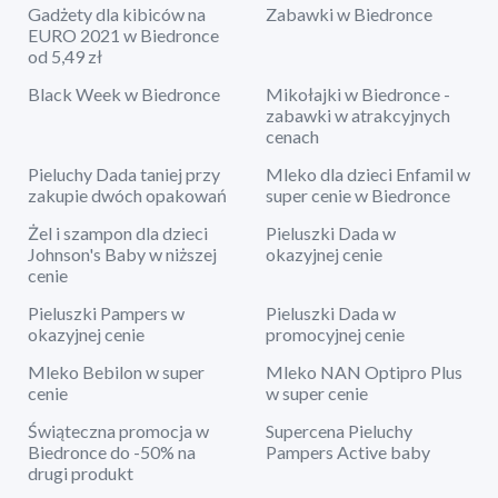
Gadżety dla kibiców na
Zabawki w Biedronce
EURO 2021 w Biedronce
od 5,49 zł
Black Week w Biedronce
Mikołajki w Biedronce -
zabawki w atrakcyjnych
cenach
Pieluchy Dada taniej przy
Mleko dla dzieci Enfamil w
zakupie dwóch opakowań
super cenie w Biedronce
Żel i szampon dla dzieci
Pieluszki Dada w
Johnson's Baby w niższej
okazyjnej cenie
cenie
Pieluszki Pampers w
Pieluszki Dada w
okazyjnej cenie
promocyjnej cenie
Mleko Bebilon w super
Mleko NAN Optipro Plus
cenie
w super cenie
Świąteczna promocja w
Supercena Pieluchy
Biedronce do -50% na
Pampers Active baby
drugi produkt