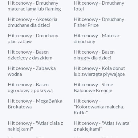
Hit cenowy - Dmuchany
Hit cenowy - Dmuchany
materac lama lub flaming
fotel
Hit cenowy - Akcesoria
Hit cenowy - Dmuchany
dmuchane dla dzieci
Fisher Price
Hit cenowy - Dmuchany
Hit cenowy - Materac
plac zabaw
dmuchany
Hit cenowy - Basen
Hit cenowy - Basen
dziecięcy z daszkiem
okrągły dla dzieci
Hit cenowy - Zabawka
Hit cenowy - Koła donut
wodna
lub zwierzęta pływające
Hit cenowy - Basen
Hit cenowy - Slime
ogrodowy z pokrywą
Balonowe Kreacje
Hit cenowy - MegaBańka
Hit cenowy -
Brokatowa
"Kolorowanka malucha.
Kotki"
Hit cenowy - "Atlas ciała z
Hit cenowy - "Atlas świata
naklejkami"
z naklejkami"