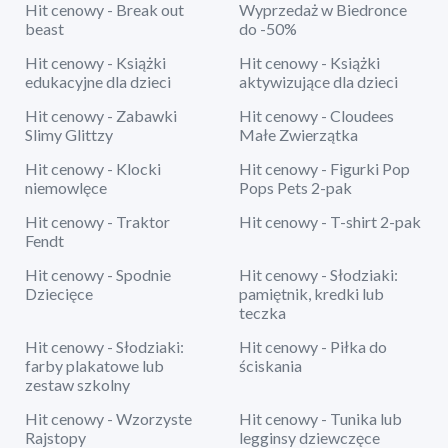
Hit cenowy - Break out
Wyprzedaż w Biedronce
beast
do -50%
Hit cenowy - Książki
Hit cenowy - Książki
edukacyjne dla dzieci
aktywizujące dla dzieci
Hit cenowy - Zabawki
Hit cenowy - Cloudees
Slimy Glittzy
Małe Zwierzątka
Hit cenowy - Klocki
Hit cenowy - Figurki Pop
niemowlęce
Pops Pets 2-pak
Hit cenowy - Traktor
Hit cenowy - T-shirt 2-pak
Fendt
Hit cenowy - Spodnie
Hit cenowy - Słodziaki:
Dziecięce
pamiętnik, kredki lub
teczka
Hit cenowy - Słodziaki:
Hit cenowy - Piłka do
farby plakatowe lub
ściskania
zestaw szkolny
Hit cenowy - Wzorzyste
Hit cenowy - Tunika lub
Rajstopy
legginsy dziewczęce