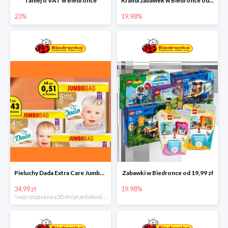
Taniej o VAT w Biedronce
Kraina zabawek w Biedronce od 19,99 zł
23%
19.98%
Pieluchy Dada Extra Care Jumbo Bag w super cenie
Zabawki w Biedronce od 19,99 zł
34.99 zł
19.98%
*najniższa cena z 30 dni przed obniżką