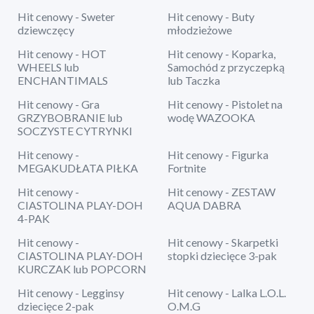
Hit cenowy - Sweter
Hit cenowy - Buty
dziewczęcy
młodzieżowe
Hit cenowy - HOT
Hit cenowy - Koparka,
WHEELS lub
Samochód z przyczepką
ENCHANTIMALS
lub Taczka
Hit cenowy - Gra
Hit cenowy - Pistolet na
GRZYBOBRANIE lub
wodę WAZOOKA
SOCZYSTE CYTRYNKI
Hit cenowy -
Hit cenowy - Figurka
MEGAKUDŁATA PIŁKA
Fortnite
Hit cenowy -
Hit cenowy - ZESTAW
CIASTOLINA PLAY-DOH
AQUA DABRA
4-PAK
Hit cenowy -
Hit cenowy - Skarpetki
CIASTOLINA PLAY-DOH
stopki dziecięce 3-pak
KURCZAK lub POPCORN
Hit cenowy - Legginsy
Hit cenowy - Lalka L.O.L.
dziecięce 2-pak
O.M.G