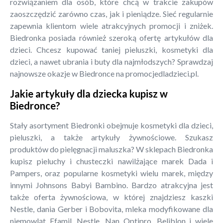
rozwiązaniem dla osób, które chcą w trakcie zakupów
zaoszczędzić zarówno czas, jak i pieniądze. Sieć regularnie
zapewnia klientom wiele atrakcyjnych promocji i zniżek.
Biedronka posiada również szeroką ofertę artykułów dla
dzieci. Chcesz kupować taniej pieluszki, kosmetyki dla
dzieci, a nawet ubrania i buty dla najmłodszych? Sprawdzaj
najnowsze okazje w Biedronce na promocjedladzieci.pl.
Jakie artykuły dla dziecka kupisz w
Biedronce?
Stały asortyment Biedronki obejmuje kosmetyki dla dzieci,
pieluszki, a także artykuły żywnościowe. Szukasz
produktów do pielęgnacji maluszka? W sklepach Biedronka
kupisz pieluchy i chusteczki nawilżające marek Dada i
Pampers, oraz popularne kosmetyki wielu marek, między
innymi Johnsons Babyi Bambino. Bardzo atrakcyjna jest
także oferta żywnościowa, w której znajdziesz kaszki
Nestle, dania Gerber i Bobovita, mleka modyfikowane dla
niemowląt Efamil, Nestle, Nan Optipro, Beliblon i wiele