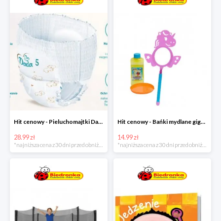
Hit cenowy - Pieluchomajtki Dada Pants
Hit cenowy - Bańki mydlane gigant lub płyn uzupełniający
28.99 zł
14.99 zł
*najniższa cena z 30 dni przed obniżką
*najniższa cena z 30 dni przed obniżką