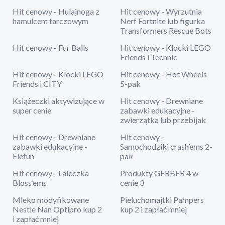
Hit cenowy - Hulajnoga z
Hit cenowy - Wyrzutnia
hamulcem tarczowym
Nerf Fortnite lub figurka
Transformers Rescue Bots
Hit cenowy - Fur Balls
Hit cenowy - Klocki LEGO
Friends i Technic
Hit cenowy - Klocki LEGO
Hit cenowy - Hot Wheels
Friends i CITY
5-pak
Książeczki aktywizujące w
Hit cenowy - Drewniane
super cenie
zabawki edukacyjne -
zwierzątka lub przebijak
Hit cenowy - Drewniane
Hit cenowy -
zabawki edukacyjne -
Samochodziki crash’ems 2-
Elefun
pak
Hit cenowy - Laleczka
Produkty GERBER 4 w
Bloss’ems
cenie 3
Mleko modyfikowane
Pieluchomajtki Pampers
Nestle Nan Optipro kup 2
kup 2 i zapłać mniej
i zapłać mniej