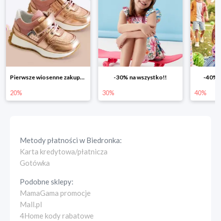
Pierwsze wiosenne zakupy -20%
-30% na wszystko!!
-40% na drugą sztukę
Wi
30%
40%
25
Metody płatności w
Biedronka
:
Karta kredytowa/płatnicza
Gotówka
Podobne sklepy:
MamaGama promocje
Mall.pl
4Home kody rabatowe