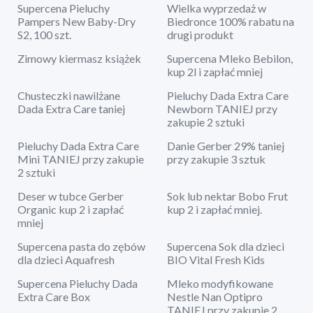
Supercena Pieluchy
Wielka wyprzedaż w
Pampers New Baby-Dry
Biedronce 100% rabatu na
S2, 100 szt.
drugi produkt
Zimowy kiermasz książek
Supercena Mleko Bebilon,
kup 2l i zapłać mniej
Chusteczki nawilżane
Pieluchy Dada Extra Care
Dada Extra Care taniej
Newborn TANIEJ przy
zakupie 2 sztuki
Pieluchy Dada Extra Care
Danie Gerber 29% taniej
Mini TANIEJ przy zakupie
przy zakupie 3 sztuk
2 sztuki
Deser w tubce Gerber
Sok lub nektar Bobo Frut
Organic kup 2 i zapłać
kup 2 i zapłać mniej.
mniej
Supercena pasta do zębów
Supercena Sok dla dzieci
dla dzieci Aquafresh
BIO Vital Fresh Kids
Supercena Pieluchy Dada
Mleko modyfikowane
Extra Care Box
Nestle Nan Optipro
TANIEJ przy zakupie 2