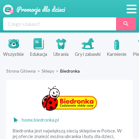
Promocje
Produkty
Sklepy
Wszystkie
Edukacja
Ubrania
Gry i zabawki
Karmienie
Pie
Blog
Strona Główna
>
Sklepy
>
Biedronka
Wyprawka
home.biedronka.pl
Biedronka jest największą siecią sklepów w Polsce. W
jej ofercie znaleźć można ubranka i buty dla dzieci,