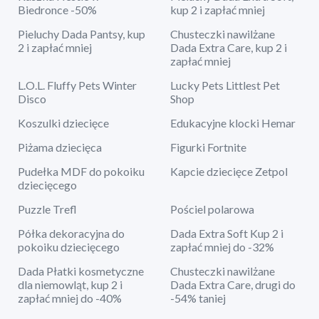
Biedronce -50%
kup 2 i zapłać mniej
Pieluchy Dada Pantsy, kup
Chusteczki nawilżane
2 i zapłać mniej
Dada Extra Care, kup 2 i
zapłać mniej
L.O.L. Fluffy Pets Winter
Lucky Pets Littlest Pet
Disco
Shop
Koszulki dziecięce
Edukacyjne klocki Hemar
Piżama dziecięca
Figurki Fortnite
Pudełka MDF do pokoiku
Kapcie dziecięce Zetpol
dziecięcego
Puzzle Trefl
Pościel polarowa
Półka dekoracyjna do
Dada Extra Soft Kup 2 i
pokoiku dziecięcego
zapłać mniej do -32%
Dada Płatki kosmetyczne
Chusteczki nawilżane
dla niemowląt, kup 2 i
Dada Extra Care, drugi do
zapłać mniej do -40%
-54% taniej