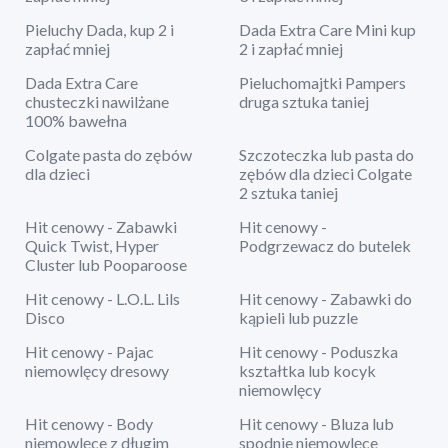
Pieluchy Dada, kup 2 i
Dada Extra Care Mini kup
zapłać mniej
2 i zapłać mniej
Dada Extra Care
Pieluchomajtki Pampers
chusteczki nawilżane
druga sztuka taniej
100% bawełna
Colgate pasta do zębów
Szczoteczka lub pasta do
dla dzieci
zębów dla dzieci Colgate
2 sztuka taniej
Hit cenowy - Zabawki
Hit cenowy -
Quick Twist, Hyper
Podgrzewacz do butelek
Cluster lub Pooparoose
Hit cenowy - L.O.L. Lils
Hit cenowy - Zabawki do
Disco
kąpieli lub puzzle
Hit cenowy - Pajac
Hit cenowy - Poduszka
niemowlęcy dresowy
kształtka lub kocyk
niemowlęcy
Hit cenowy - Body
Hit cenowy - Bluza lub
niemowlęce z długim
spodnie niemowlęce