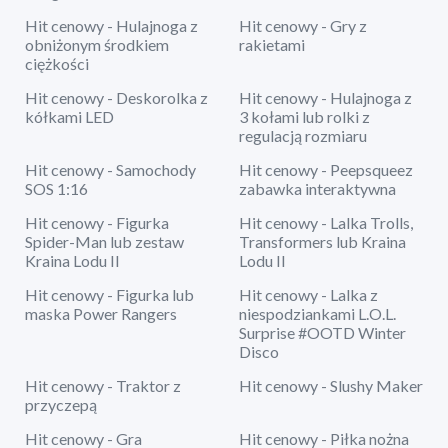
Hit cenowy - Hulajnoga z
Hit cenowy - Gry z
obniżonym środkiem
rakietami
ciężkości
Hit cenowy - Deskorolka z
Hit cenowy - Hulajnoga z
kółkami LED
3 kołami lub rolki z
regulacją rozmiaru
Hit cenowy - Samochody
Hit cenowy - Peepsqueez
SOS 1:16
zabawka interaktywna
Hit cenowy - Figurka
Hit cenowy - Lalka Trolls,
Spider-Man lub zestaw
Transformers lub Kraina
Kraina Lodu II
Lodu II
Hit cenowy - Figurka lub
Hit cenowy - Lalka z
maska Power Rangers
niespodziankami L.O.L.
Surprise #OOTD Winter
Disco
Hit cenowy - Traktor z
Hit cenowy - Slushy Maker
przyczepą
Hit cenowy - Gra
Hit cenowy - Piłka nożna