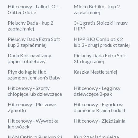
Hit cenowy - Lalka L.O.L.
Mleko Bebiko - kup 2
Glitter Globe
zapłać mniej
Pieluchy Dada - kup 2
3+1 gratis Słoiczki i musy
zapłać mniej
HIPP
Pieluchy Dada Extra Soft
HIPP BIO Combiotik 2
kup 2 zapłać mniej
lub 3 - drugi produkt taniej
Dada Kids nawilżany
Pieluchy Dada Extra Soft
papier totaletowy
XL drugi taniej
Płyn do kąpieli lub
Kaszka Nestle taniej
szampon Johnson's Baby
Hit cenowy - Szorty
Hit cenowy - Legginsy
chłopięce lub dziewczęce
dziewczęce 2-pak
Hit cenowy - Pluszowe
Hit cenowy - Figurka w
Zgniotki
diamencie Kraina Lodu II
Hit cenowy - Wywrotka
Hit cenowy - Zjeżdżalnia
lub wózek
NAN Optipro Plus kup 2 i
Kup 2 zapłać mniej za