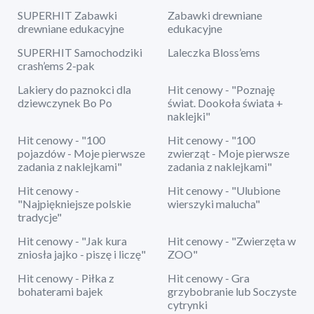
SUPERHIT Zabawki
Zabawki drewniane
drewniane edukacyjne
edukacyjne
SUPERHIT Samochodziki
Laleczka Bloss’ems
crash’ems 2-pak
Lakiery do paznokci dla
Hit cenowy - "Poznaję
dziewczynek Bo Po
świat. Dookoła świata +
naklejki"
Hit cenowy - "100
Hit cenowy - "100
pojazdów - Moje pierwsze
zwierząt - Moje pierwsze
zadania z naklejkami"
zadania z naklejkami"
Hit cenowy -
Hit cenowy - "Ulubione
"Najpiękniejsze polskie
wierszyki malucha"
tradycje"
Hit cenowy - "Jak kura
Hit cenowy - "Zwierzęta w
zniosła jajko - piszę i liczę"
ZOO"
Hit cenowy - Piłka z
Hit cenowy - Gra
bohaterami bajek
grzybobranie lub Soczyste
cytrynki