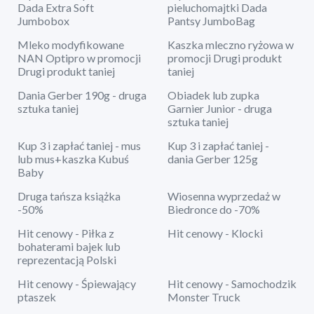
Dada Extra Soft
pieluchomajtki Dada
Jumbobox
Pantsy JumboBag
Mleko modyfikowane
Kaszka mleczno ryżowa w
NAN Optipro w promocji
promocji Drugi produkt
Drugi produkt taniej
taniej
Dania Gerber 190g - druga
Obiadek lub zupka
sztuka taniej
Garnier Junior - druga
sztuka taniej
Kup 3 i zapłać taniej - mus
Kup 3 i zapłać taniej -
lub mus+kaszka Kubuś
dania Gerber 125g
Baby
Druga tańsza książka
Wiosenna wyprzedaż w
-50%
Biedronce do -70%
Hit cenowy - Piłka z
Hit cenowy - Klocki
bohaterami bajek lub
reprezentacją Polski
Hit cenowy - Śpiewający
Hit cenowy - Samochodzik
ptaszek
Monster Truck