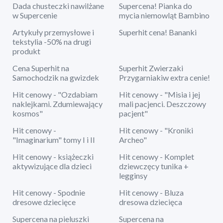
Dada chusteczki nawilżane
Supercena! Pianka do
w Supercenie
mycia niemowląt Bambino
Artykuły przemysłowe i
Superhit cena! Bananki
tekstylia -50% na drugi
produkt
Cena Superhit na
Superhit Zwierzaki
Samochodzik na gwizdek
Przygarniakiw extra cenie!
Hit cenowy - "Ozdabiam
Hit cenowy - "Misia i jej
naklejkami. Zdumiewający
mali pacjenci. Deszczowy
kosmos"
pacjent"
Hit cenowy -
Hit cenowy - "Kroniki
"Imaginarium" tomy I i II
Archeo"
Hit cenowy - książeczki
Hit cenowy - Komplet
aktywizujące dla dzieci
dziewczęcy tunika +
legginsy
Hit cenowy - Spodnie
Hit cenowy - Bluza
dresowe dziecięce
dresowa dziecięca
Supercena na pieluszki
Supercena na