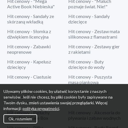
Hit cenowy - "Mega
Hit cenowy - "Maluch
Active Book Niebieska"
poznaje świat. Nie!"
Hit cenowy - Sandały ze
Hit cenowy - Sandały
skórzaną wkładką
dziecięce
Hit cenowy - Słomka z
Hit cenowy - Zestaw mata
dźwiękiem licencyjna
silikonowa z flamastrami
Hit cenowy - Zabawki
Hit cenowy - Zestawy gier
neoprenowe
z rakietami
Hit cenowy - Kapelusz
Hit cenowy - Buty
dziecięcy
dziecięce do wody
Hit cenowy - Ciastusie
Hit cenowy - Puszysta
masa piankowa
Używamy plików cookies, by ułatwić korzystanie z naszych
Hit cenowy - Zestaw
Hit cenowy - Zamek
serwisów. Jeśli nie chcesz, by pliki cookies były zapisywane na
teleskopowy do
dmuchany z koszem
badmintona
Twoim dysku, zmień ustawienia swojej przeglądarki. Więcej
informacji:
polityka prywatności
.
Hit cenowy - Pieluchy
Hit cenowy - Akcesoria do
Dada Extra Care Box
pływania i zabaw wodnych
Ok, rozumiem
Hit cenowy - Piłka
Hit cenowy - Body Board