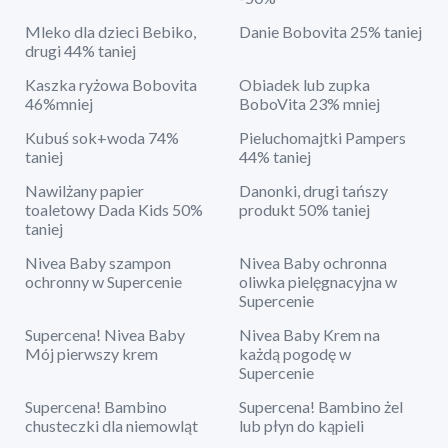
Mleko dla dzieci Bebiko,
Danie Bobovita 25% taniej
drugi 44% taniej
Kaszka ryżowa Bobovita
Obiadek lub zupka
46%mniej
BoboVita 23% mniej
Kubuś sok+woda 74%
Pieluchomajtki Pampers
taniej
44% taniej
Nawilżany papier
Danonki, drugi tańszy
toaletowy Dada Kids 50%
produkt 50% taniej
taniej
Nivea Baby szampon
Nivea Baby ochronna
ochronny w Supercenie
oliwka pielęgnacyjna w
Supercenie
Supercena! Nivea Baby
Nivea Baby Krem na
Mój pierwszy krem
każdą pogodę w
Supercenie
Supercena! Bambino
Supercena! Bambino żel
chusteczki dla niemowląt
lub płyn do kąpieli