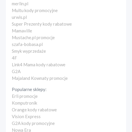
merlin.pl
Multu kody promocyjne
urwis.pl
Super Prezenty kody rabatowe
Mamaville
Mustache.pl promocje
szafa-bobasa.pl
Smyk wyprzedaże
4F
Link4 Mama kody rabatowe
G2A
Majaland Kownaty promocje
Popularne sklepy:
Erli promocje
Komputronik
Orange kody rabatowe
Vision Express
G2A kody promocyjne
Nowa Era