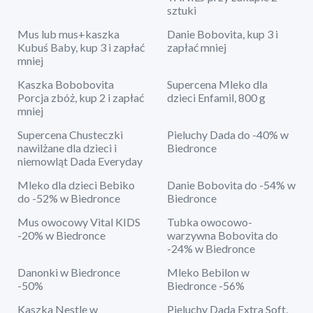
sztuki
Mus lub mus+kaszka
Danie Bobovita, kup 3 i
Kubuś Baby, kup 3 i zapłać
zapłać mniej
mniej
Kaszka Bobobovita
Supercena Mleko dla
Porcja zbóż, kup 2 i zapłać
dzieci Enfamil, 800 g
mniej
Supercena Chusteczki
Pieluchy Dada do -40% w
nawilżane dla dzieci i
Biedronce
niemowląt Dada Everyday
Mleko dla dzieci Bebiko
Danie Bobovita do -54% w
do -52% w Biedronce
Biedronce
Mus owocowy Vital KIDS
Tubka owocowo-
-20% w Biedronce
warzywna Bobovita do
-24% w Biedronce
Danonki w Biedronce
Mleko Bebilon w
-50%
Biedronce -56%
Kaszka Nestle w
Pieluchy Dada Extra Soft,