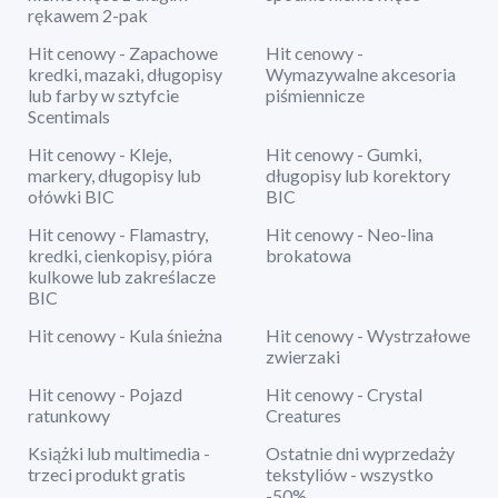
rękawem 2-pak
Hit cenowy - Zapachowe
Hit cenowy -
kredki, mazaki, długopisy
Wymazywalne akcesoria
lub farby w sztyfcie
piśmiennicze
Scentimals
Hit cenowy - Kleje,
Hit cenowy - Gumki,
markery, długopisy lub
długopisy lub korektory
ołówki BIC
BIC
Hit cenowy - Flamastry,
Hit cenowy - Neo-lina
kredki, cienkopisy, pióra
brokatowa
kulkowe lub zakreślacze
BIC
Hit cenowy - Kula śnieżna
Hit cenowy - Wystrzałowe
zwierzaki
Hit cenowy - Pojazd
Hit cenowy - Crystal
ratunkowy
Creatures
Książki lub multimedia -
Ostatnie dni wyprzedaży
trzeci produkt gratis
tekstyliów - wszystko
-50%