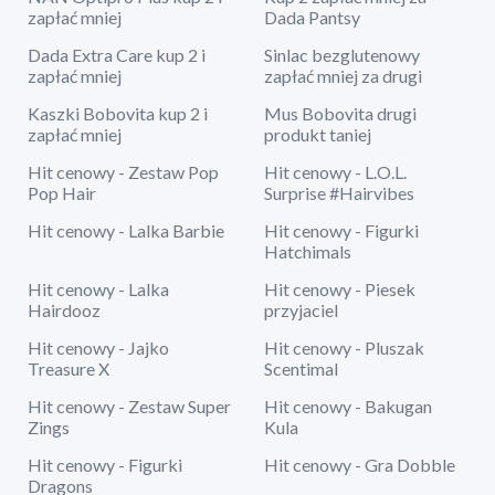
zapłać mniej
Dada Pantsy
Dada Extra Care kup 2 i
Sinlac bezglutenowy
zapłać mniej
zapłać mniej za drugi
Kaszki Bobovita kup 2 i
Mus Bobovita drugi
zapłać mniej
produkt taniej
Hit cenowy - Zestaw Pop
Hit cenowy - L.O.L.
Pop Hair
Surprise #Hairvibes
Hit cenowy - Lalka Barbie
Hit cenowy - Figurki
Hatchimals
Hit cenowy - Lalka
Hit cenowy - Piesek
Hairdooz
przyjaciel
Hit cenowy - Jajko
Hit cenowy - Pluszak
Treasure X
Scentimal
Hit cenowy - Zestaw Super
Hit cenowy - Bakugan
Zings
Kula
Hit cenowy - Figurki
Hit cenowy - Gra Dobble
Dragons