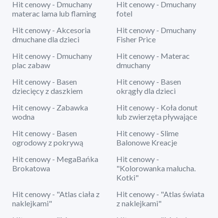
Hit cenowy - Dmuchany
Hit cenowy - Dmuchany
materac lama lub flaming
fotel
Hit cenowy - Akcesoria
Hit cenowy - Dmuchany
dmuchane dla dzieci
Fisher Price
Hit cenowy - Dmuchany
Hit cenowy - Materac
plac zabaw
dmuchany
Hit cenowy - Basen
Hit cenowy - Basen
dziecięcy z daszkiem
okrągły dla dzieci
Hit cenowy - Zabawka
Hit cenowy - Koła donut
wodna
lub zwierzęta pływające
Hit cenowy - Basen
Hit cenowy - Slime
ogrodowy z pokrywą
Balonowe Kreacje
Hit cenowy - MegaBańka
Hit cenowy -
Brokatowa
"Kolorowanka malucha.
Kotki"
Hit cenowy - "Atlas ciała z
Hit cenowy - "Atlas świata
naklejkami"
z naklejkami"