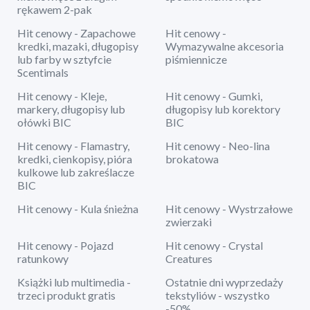
rękawem 2-pak
Hit cenowy - Zapachowe
Hit cenowy -
kredki, mazaki, długopisy
Wymazywalne akcesoria
lub farby w sztyfcie
piśmiennicze
Scentimals
Hit cenowy - Kleje,
Hit cenowy - Gumki,
markery, długopisy lub
długopisy lub korektory
ołówki BIC
BIC
Hit cenowy - Flamastry,
Hit cenowy - Neo-lina
kredki, cienkopisy, pióra
brokatowa
kulkowe lub zakreślacze
BIC
Hit cenowy - Kula śnieżna
Hit cenowy - Wystrzałowe
zwierzaki
Hit cenowy - Pojazd
Hit cenowy - Crystal
ratunkowy
Creatures
Książki lub multimedia -
Ostatnie dni wyprzedaży
trzeci produkt gratis
tekstyliów - wszystko
-50%