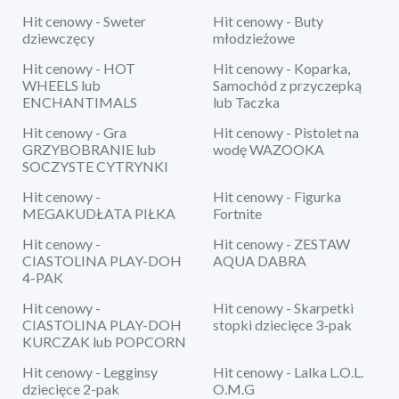
Hit cenowy - Sweter
Hit cenowy - Buty
dziewczęcy
młodzieżowe
Hit cenowy - HOT
Hit cenowy - Koparka,
WHEELS lub
Samochód z przyczepką
ENCHANTIMALS
lub Taczka
Hit cenowy - Gra
Hit cenowy - Pistolet na
GRZYBOBRANIE lub
wodę WAZOOKA
SOCZYSTE CYTRYNKI
Hit cenowy -
Hit cenowy - Figurka
MEGAKUDŁATA PIŁKA
Fortnite
Hit cenowy -
Hit cenowy - ZESTAW
CIASTOLINA PLAY-DOH
AQUA DABRA
4-PAK
Hit cenowy -
Hit cenowy - Skarpetki
CIASTOLINA PLAY-DOH
stopki dziecięce 3-pak
KURCZAK lub POPCORN
Hit cenowy - Legginsy
Hit cenowy - Lalka L.O.L.
dziecięce 2-pak
O.M.G