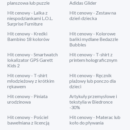
planszowa lub puzzle
Adidas Glider
Hit cenowy - Lalka z
Hit cenowy - Zestaw na
niespodziankami L.O.L.
dzień dziecka
Surprise Furniture
Hit cenowy - Kredki
Hit cenowy - Kolorowe
Bambino 18 kolorów
bańki mydlane Bedazzle
Bubbles
Hit cenowy - Smartwatch
Hit cenowy - T-shirt z
lokalizator GPS Garett
printem holograficznym
Kids 2
Hit cenowy - T-shirt
Hit cenowy - Ręcznik
młodzieżowy z krótkim
plażowy lub ponczo dla
rękawem
dzieci
Hit cenowy - Piniata
Artykuły przemysłowe i
urodzinowa
tekstylia w Biedronce
-30%
Hit cenowy - Pościel
Hit cenowy - Materac lub
bawełniana z licencją
koło do pływania