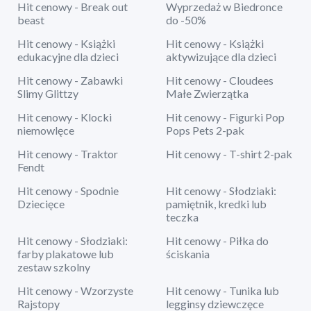
Hit cenowy - Break out
Wyprzedaż w Biedronce
beast
do -50%
Hit cenowy - Książki
Hit cenowy - Książki
edukacyjne dla dzieci
aktywizujące dla dzieci
Hit cenowy - Zabawki
Hit cenowy - Cloudees
Slimy Glittzy
Małe Zwierzątka
Hit cenowy - Klocki
Hit cenowy - Figurki Pop
niemowlęce
Pops Pets 2-pak
Hit cenowy - Traktor
Hit cenowy - T-shirt 2-pak
Fendt
Hit cenowy - Spodnie
Hit cenowy - Słodziaki:
Dziecięce
pamiętnik, kredki lub
teczka
Hit cenowy - Słodziaki:
Hit cenowy - Piłka do
farby plakatowe lub
ściskania
zestaw szkolny
Hit cenowy - Wzorzyste
Hit cenowy - Tunika lub
Rajstopy
legginsy dziewczęce