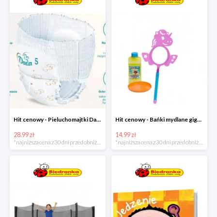
Hit cenowy - Pieluchomajtki Dada Pants
Hit cenowy - Bańki mydlane gigant lub płyn uzupełniający
28.99 zł
14.99 zł
*najniższa cena z 30 dni przed obniżką
*najniższa cena z 30 dni przed obniżką