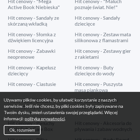
Hit cenowy - "Mega
Hit cenowy - "Maluch
Active Book Niebieska"
poznaje świat. Nie!"
Hit cenowy - Sandały ze
Hit cenowy - Sandały
skórzaną wkładką
dziecięce
Hit cenowy - Słomka z
Hit cenowy - Zestaw mata
dźwiękiem licencyjna
silikonowa z flamastrami
Hit cenowy - Zabawki
Hit cenowy - Zestawy gier
neoprenowe
z rakietami
Hit cenowy - Kapelusz
Hit cenowy - Buty
dziecięcy
dziecięce do wody
Hit cenowy - Ciastusie
Hit cenowy - Puszysta
masa piankowa
Używamy plików cookies, by ułatwić korzystanie z naszych
Hit cenowy - Zestaw
Hit cenowy - Zamek
serwisów. Jeśli nie chcesz, by pliki cookies były zapisywane na
teleskopowy do
dmuchany z koszem
badmintona
Twoim dysku, zmień ustawienia swojej przeglądarki. Więcej
informacji:
polityka prywatności
.
Hit cenowy - Pieluchy
Hit cenowy - Akcesoria do
Dada Extra Care Box
pływania i zabaw wodnych
Ok, rozumiem
Hit cenowy - Piłka
Hit cenowy - Body Board