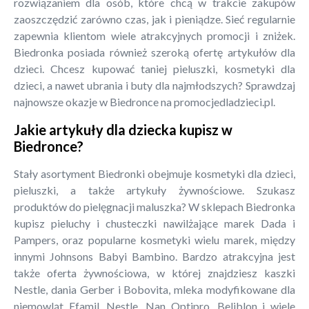
rozwiązaniem dla osób, które chcą w trakcie zakupów
zaoszczędzić zarówno czas, jak i pieniądze. Sieć regularnie
zapewnia klientom wiele atrakcyjnych promocji i zniżek.
Biedronka posiada również szeroką ofertę artykułów dla
dzieci. Chcesz kupować taniej pieluszki, kosmetyki dla
dzieci, a nawet ubrania i buty dla najmłodszych? Sprawdzaj
najnowsze okazje w Biedronce na promocjedladzieci.pl.
Jakie artykuły dla dziecka kupisz w
Biedronce?
Stały asortyment Biedronki obejmuje kosmetyki dla dzieci,
pieluszki, a także artykuły żywnościowe. Szukasz
produktów do pielęgnacji maluszka? W sklepach Biedronka
kupisz pieluchy i chusteczki nawilżające marek Dada i
Pampers, oraz popularne kosmetyki wielu marek, między
innymi Johnsons Babyi Bambino. Bardzo atrakcyjna jest
także oferta żywnościowa, w której znajdziesz kaszki
Nestle, dania Gerber i Bobovita, mleka modyfikowane dla
niemowląt Efamil, Nestle, Nan Optipro, Beliblon i wiele