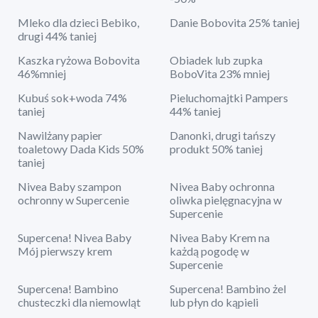
Mleko dla dzieci Bebiko,
Danie Bobovita 25% taniej
drugi 44% taniej
Kaszka ryżowa Bobovita
Obiadek lub zupka
46%mniej
BoboVita 23% mniej
Kubuś sok+woda 74%
Pieluchomajtki Pampers
taniej
44% taniej
Nawilżany papier
Danonki, drugi tańszy
toaletowy Dada Kids 50%
produkt 50% taniej
taniej
Nivea Baby szampon
Nivea Baby ochronna
ochronny w Supercenie
oliwka pielęgnacyjna w
Supercenie
Supercena! Nivea Baby
Nivea Baby Krem na
Mój pierwszy krem
każdą pogodę w
Supercenie
Supercena! Bambino
Supercena! Bambino żel
chusteczki dla niemowląt
lub płyn do kąpieli