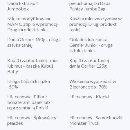
Dada Extra Soft
pieluchomajtki Dada
Jumbobox
Pantsy JumboBag
Mleko modyfikowane
Kaszka mleczno ryżowa w
NAN Optipro w promocji
promocji Drugi produkt
Drugi produkt taniej
taniej
Dania Gerber 190g - druga
Obiadek lub zupka
sztuka taniej
Garnier Junior - druga
sztuka taniej
Kup 3 i zapłać taniej - mus
Kup 3 i zapłać taniej -
lub mus+kaszka Kubuś
dania Gerber 125g
Baby
Druga tańsza książka
Wiosenna wyprzedaż w
-50%
Biedronce do -70%
Hit cenowy - Piłka z
Hit cenowy - Klocki
bohaterami bajek lub
reprezentacją Polski
Hit cenowy - Śpiewający
Hit cenowy - Samochodzik
ptaszek
Monster Truck