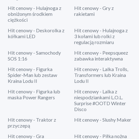
Hit cenowy - Hulajnoga z
Hit cenowy - Gry z
obniżonym środkiem
rakietami
ciężkości
Hit cenowy - Deskorolka z
Hit cenowy - Hulajnoga z
kółkami LED
3 kołami lub rolki z
regulacją rozmiaru
Hit cenowy - Samochody
Hit cenowy - Peepsqueez
SOS 1:16
zabawka interaktywna
Hit cenowy - Figurka
Hit cenowy - Lalka Trolls,
Spider-Man lub zestaw
Transformers lub Kraina
Kraina Lodu II
Lodu II
Hit cenowy - Figurka lub
Hit cenowy - Lalka z
maska Power Rangers
niespodziankami L.O.L.
Surprise #OOTD Winter
Disco
Hit cenowy - Traktor z
Hit cenowy - Slushy Maker
przyczepą
Hit cenowy - Gra
Hit cenowy - Piłka nożna