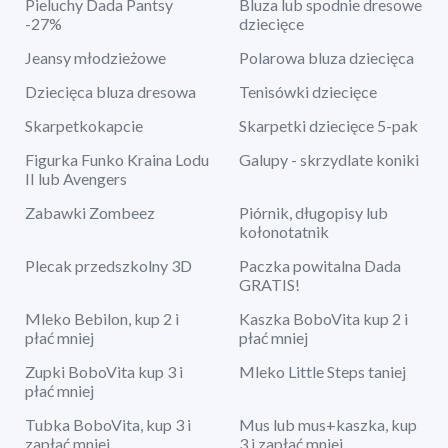
Pieluchy Dada Pantsy
Bluza lub spodnie dresowe
-27%
dziecięce
Jeansy młodzieżowe
Polarowa bluza dziecięca
Dziecięca bluza dresowa
Tenisówki dziecięce
Skarpetkokapcie
Skarpetki dziecięce 5-pak
Figurka Funko Kraina Lodu
Galupy - skrzydlate koniki
II lub Avengers
Zabawki Zombeez
Piórnik, długopisy lub
kołonotatnik
Plecak przedszkolny 3D
Paczka powitalna Dada
GRATIS!
Mleko Bebilon, kup 2 i
Kaszka BoboVita kup 2 i
płać mniej
płać mniej
Zupki BoboVita kup 3 i
Mleko Little Steps taniej
płać mniej
Tubka BoboVita, kup 3 i
Mus lub mus+kaszka, kup
zapłać mniej
3 i zapłać mniej