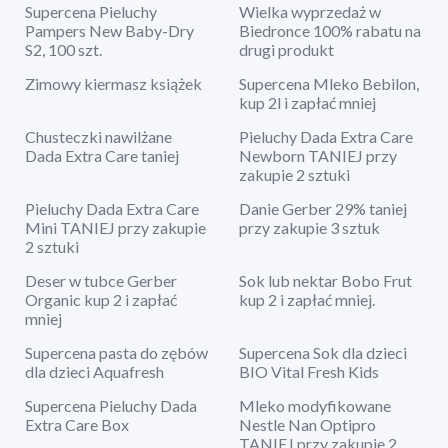
Supercena Pieluchy
Wielka wyprzedaż w
Pampers New Baby-Dry
Biedronce 100% rabatu na
S2, 100 szt.
drugi produkt
Zimowy kiermasz książek
Supercena Mleko Bebilon,
kup 2l i zapłać mniej
Chusteczki nawilżane
Pieluchy Dada Extra Care
Dada Extra Care taniej
Newborn TANIEJ przy
zakupie 2 sztuki
Pieluchy Dada Extra Care
Danie Gerber 29% taniej
Mini TANIEJ przy zakupie
przy zakupie 3 sztuk
2 sztuki
Deser w tubce Gerber
Sok lub nektar Bobo Frut
Organic kup 2 i zapłać
kup 2 i zapłać mniej.
mniej
Supercena pasta do zębów
Supercena Sok dla dzieci
dla dzieci Aquafresh
BIO Vital Fresh Kids
Supercena Pieluchy Dada
Mleko modyfikowane
Extra Care Box
Nestle Nan Optipro
TANIEJ przy zakupie 2