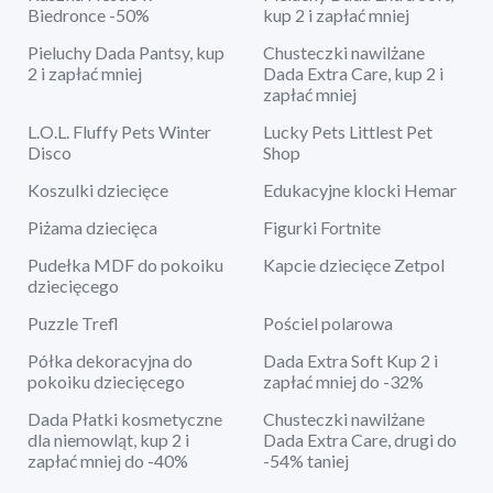
Biedronce -50%
kup 2 i zapłać mniej
Pieluchy Dada Pantsy, kup
Chusteczki nawilżane
2 i zapłać mniej
Dada Extra Care, kup 2 i
zapłać mniej
L.O.L. Fluffy Pets Winter
Lucky Pets Littlest Pet
Disco
Shop
Koszulki dziecięce
Edukacyjne klocki Hemar
Piżama dziecięca
Figurki Fortnite
Pudełka MDF do pokoiku
Kapcie dziecięce Zetpol
dziecięcego
Puzzle Trefl
Pościel polarowa
Półka dekoracyjna do
Dada Extra Soft Kup 2 i
pokoiku dziecięcego
zapłać mniej do -32%
Dada Płatki kosmetyczne
Chusteczki nawilżane
dla niemowląt, kup 2 i
Dada Extra Care, drugi do
zapłać mniej do -40%
-54% taniej