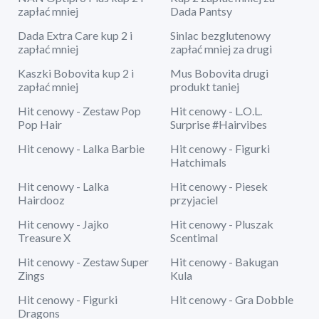
zapłać mniej
Dada Pantsy
Dada Extra Care kup 2 i
Sinlac bezglutenowy
zapłać mniej
zapłać mniej za drugi
Kaszki Bobovita kup 2 i
Mus Bobovita drugi
zapłać mniej
produkt taniej
Hit cenowy - Zestaw Pop
Hit cenowy - L.O.L.
Pop Hair
Surprise #Hairvibes
Hit cenowy - Lalka Barbie
Hit cenowy - Figurki
Hatchimals
Hit cenowy - Lalka
Hit cenowy - Piesek
Hairdooz
przyjaciel
Hit cenowy - Jajko
Hit cenowy - Pluszak
Treasure X
Scentimal
Hit cenowy - Zestaw Super
Hit cenowy - Bakugan
Zings
Kula
Hit cenowy - Figurki
Hit cenowy - Gra Dobble
Dragons