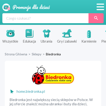
Promocje
Produkty
Sklepy
Wszystkie
Edukacja
Ubrania
Gry i zabawki
Karmienie
Pie
Blog
Strona Główna
>
Sklepy
>
Biedronka
Wyprawka
home.biedronka.pl
Biedronka jest największą siecią sklepów w Polsce. W
jej ofercie znaleźć można ubranka i buty dla dzieci,