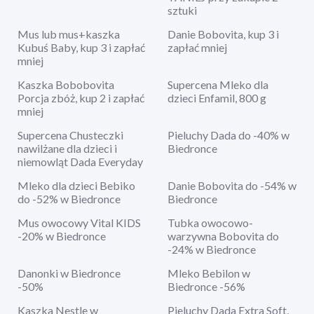
sztuki
Mus lub mus+kaszka
Danie Bobovita, kup 3 i
Kubuś Baby, kup 3 i zapłać
zapłać mniej
mniej
Kaszka Bobobovita
Supercena Mleko dla
Porcja zbóż, kup 2 i zapłać
dzieci Enfamil, 800 g
mniej
Supercena Chusteczki
Pieluchy Dada do -40% w
nawilżane dla dzieci i
Biedronce
niemowląt Dada Everyday
Mleko dla dzieci Bebiko
Danie Bobovita do -54% w
do -52% w Biedronce
Biedronce
Mus owocowy Vital KIDS
Tubka owocowo-
-20% w Biedronce
warzywna Bobovita do
-24% w Biedronce
Danonki w Biedronce
Mleko Bebilon w
-50%
Biedronce -56%
Kaszka Nestle w
Pieluchy Dada Extra Soft,