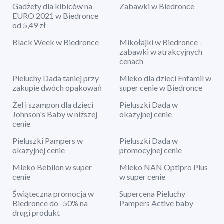
Gadżety dla kibiców na
Zabawki w Biedronce
EURO 2021 w Biedronce
od 5,49 zł
Black Week w Biedronce
Mikołajki w Biedronce -
zabawki w atrakcyjnych
cenach
Pieluchy Dada taniej przy
Mleko dla dzieci Enfamil w
zakupie dwóch opakowań
super cenie w Biedronce
Żel i szampon dla dzieci
Pieluszki Dada w
Johnson's Baby w niższej
okazyjnej cenie
cenie
Pieluszki Pampers w
Pieluszki Dada w
okazyjnej cenie
promocyjnej cenie
Mleko Bebilon w super
Mleko NAN Optipro Plus
cenie
w super cenie
Świąteczna promocja w
Supercena Pieluchy
Biedronce do -50% na
Pampers Active baby
drugi produkt