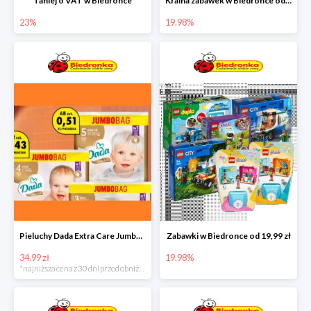
Taniej o VAT w Biedronce
Kraina zabawek w Biedronce od 19,99 zł
23%
19.98%
Pieluchy Dada Extra Care Jumbo Bag w super cenie
Zabawki w Biedronce od 19,99 zł
34.99 zł
19.98%
*najniższa cena z 30 dni przed obniżką