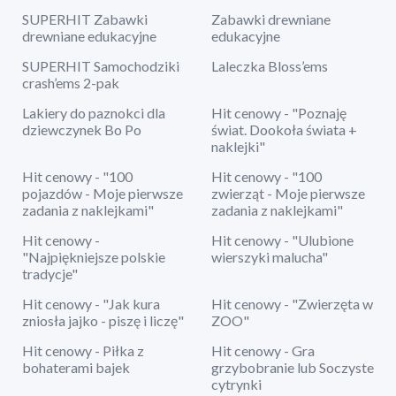
SUPERHIT Zabawki
Zabawki drewniane
drewniane edukacyjne
edukacyjne
SUPERHIT Samochodziki
Laleczka Bloss’ems
crash’ems 2-pak
Lakiery do paznokci dla
Hit cenowy - "Poznaję
dziewczynek Bo Po
świat. Dookoła świata +
naklejki"
Hit cenowy - "100
Hit cenowy - "100
pojazdów - Moje pierwsze
zwierząt - Moje pierwsze
zadania z naklejkami"
zadania z naklejkami"
Hit cenowy -
Hit cenowy - "Ulubione
"Najpiękniejsze polskie
wierszyki malucha"
tradycje"
Hit cenowy - "Jak kura
Hit cenowy - "Zwierzęta w
zniosła jajko - piszę i liczę"
ZOO"
Hit cenowy - Piłka z
Hit cenowy - Gra
bohaterami bajek
grzybobranie lub Soczyste
cytrynki