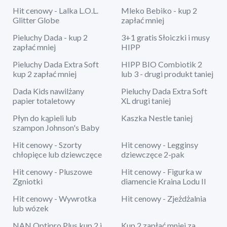
Hit cenowy - Lalka L.O.L.
Mleko Bebiko - kup 2
Glitter Globe
zapłać mniej
Pieluchy Dada - kup 2
3+1 gratis Słoiczki i musy
zapłać mniej
HIPP
Pieluchy Dada Extra Soft
HIPP BIO Combiotik 2
kup 2 zapłać mniej
lub 3 - drugi produkt taniej
Dada Kids nawilżany
Pieluchy Dada Extra Soft
papier totaletowy
XL drugi taniej
Płyn do kąpieli lub
Kaszka Nestle taniej
szampon Johnson's Baby
Hit cenowy - Szorty
Hit cenowy - Legginsy
chłopięce lub dziewczęce
dziewczęce 2-pak
Hit cenowy - Pluszowe
Hit cenowy - Figurka w
Zgniotki
diamencie Kraina Lodu II
Hit cenowy - Wywrotka
Hit cenowy - Zjeżdżalnia
lub wózek
NAN Optipro Plus kup 2 i
Kup 2 zapłać mniej za