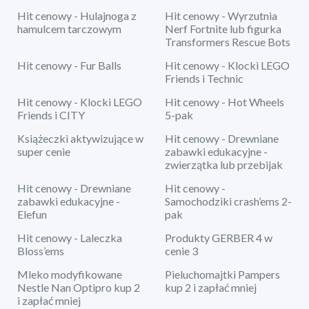
Hit cenowy - Hulajnoga z
Hit cenowy - Wyrzutnia
hamulcem tarczowym
Nerf Fortnite lub figurka
Transformers Rescue Bots
Hit cenowy - Fur Balls
Hit cenowy - Klocki LEGO
Friends i Technic
Hit cenowy - Klocki LEGO
Hit cenowy - Hot Wheels
Friends i CITY
5-pak
Książeczki aktywizujące w
Hit cenowy - Drewniane
super cenie
zabawki edukacyjne -
zwierzątka lub przebijak
Hit cenowy - Drewniane
Hit cenowy -
zabawki edukacyjne -
Samochodziki crash’ems 2-
Elefun
pak
Hit cenowy - Laleczka
Produkty GERBER 4 w
Bloss’ems
cenie 3
Mleko modyfikowane
Pieluchomajtki Pampers
Nestle Nan Optipro kup 2
kup 2 i zapłać mniej
i zapłać mniej