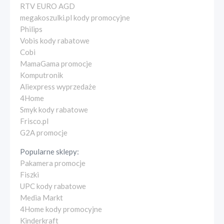
RTV EURO AGD
megakoszulki.pl kody promocyjne
Philips
Vobis kody rabatowe
Cobi
MamaGama promocje
Komputronik
Aliexpress wyprzedaże
4Home
Smyk kody rabatowe
Frisco.pl
G2A promocje
Popularne sklepy:
Pakamera promocje
Fiszki
UPC kody rabatowe
Media Markt
4Home kody promocyjne
Kinderkraft