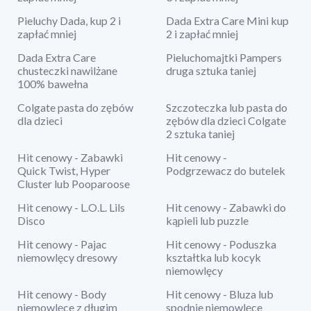
Pieluchy Dada, kup 2 i
Dada Extra Care Mini kup
zapłać mniej
2 i zapłać mniej
Dada Extra Care
Pieluchomajtki Pampers
chusteczki nawilżane
druga sztuka taniej
100% bawełna
Colgate pasta do zębów
Szczoteczka lub pasta do
dla dzieci
zębów dla dzieci Colgate
2 sztuka taniej
Hit cenowy - Zabawki
Hit cenowy -
Quick Twist, Hyper
Podgrzewacz do butelek
Cluster lub Pooparoose
Hit cenowy - L.O.L. Lils
Hit cenowy - Zabawki do
Disco
kąpieli lub puzzle
Hit cenowy - Pajac
Hit cenowy - Poduszka
niemowlęcy dresowy
kształtka lub kocyk
niemowlęcy
Hit cenowy - Body
Hit cenowy - Bluza lub
niemowlęce z długim
spodnie niemowlęce