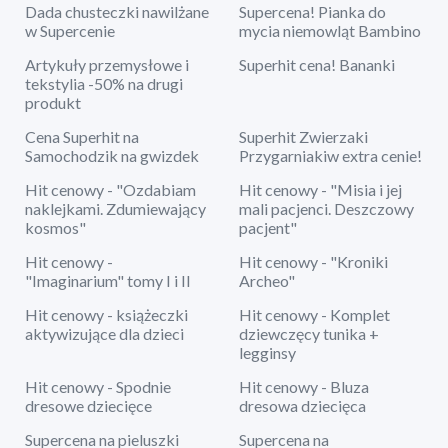
Dada chusteczki nawilżane
Supercena! Pianka do
w Supercenie
mycia niemowląt Bambino
Artykuły przemysłowe i
Superhit cena! Bananki
tekstylia -50% na drugi
produkt
Cena Superhit na
Superhit Zwierzaki
Samochodzik na gwizdek
Przygarniakiw extra cenie!
Hit cenowy - "Ozdabiam
Hit cenowy - "Misia i jej
naklejkami. Zdumiewający
mali pacjenci. Deszczowy
kosmos"
pacjent"
Hit cenowy -
Hit cenowy - "Kroniki
"Imaginarium" tomy I i II
Archeo"
Hit cenowy - książeczki
Hit cenowy - Komplet
aktywizujące dla dzieci
dziewczęcy tunika +
legginsy
Hit cenowy - Spodnie
Hit cenowy - Bluza
dresowe dziecięce
dresowa dziecięca
Supercena na pieluszki
Supercena na