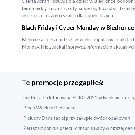
Oferta ubrań i obuwia dla dzieci w Biedronce, podobn
tam między innymi szorty, sukienki, koszulki, T-shirty
akcesoria – czapki i szaliki dla najmłodszych.
Black Friday i Cyber Monday w Biedronce
Biedronka bierze udział w wielu popularnych akcjach
Monday. Nie zwlekaj i sprawdź informacje o aktualnych
Te promocje przegapiłeś:
Gadżety dla kibiców na EURO 2021 w Biedronce od 5,
Black Week w Biedronce
Pieluchy Dada taniej przy zakupie dwóch opakowań
Żel i szampon dla dzieci Johnson's Baby w niższej ceni