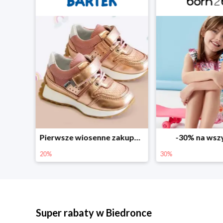
Sezonowe obniżki do -50% w Zalando
Pierwsze wiosenne zakupy -20%
-30% na wsz
20%
30%
Super rabaty w Biedronce