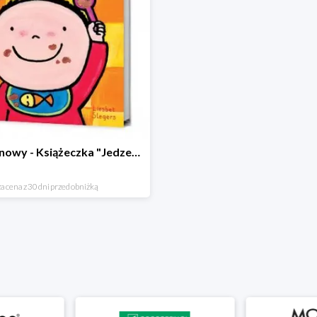
Hit cenowy - Książeczka "Jedzenie"
a cena z 30 dni przed obniżką