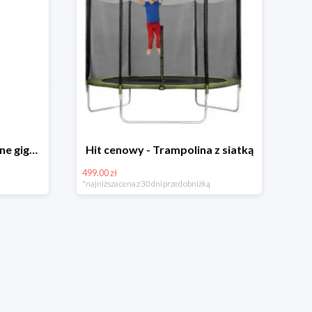
Hit cenowy - Bańki mydlane gigant lub płyn uzupełniający
Hit cenowy - Trampolina z siatką
499.00 zł
*najniższa cena z 30 dni przed obniżką