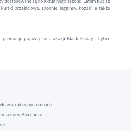
kty dostosowane są do aktualnego sezonu. Latem kupisz
 kurtki przejściowe, spodnie, legginsy, kozaki, a także
r promocje pojawią się z okazji Black Friday i Cyber
wki w atrakcyjnych cenach
per cenie w Biedronce
nie