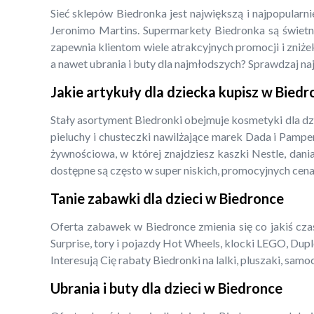
Sieć sklepów Biedronka jest największą i najpopularn
Jeronimo Martins. Supermarkety Biedronka są świetny
zapewnia klientom wiele atrakcyjnych promocji i zniżek
a nawet ubrania i buty dla najmłodszych? Sprawdzaj na
Jakie artykuły dla dziecka kupisz w Bied
Stały asortyment Biedronki obejmuje kosmetyki dla dz
pieluchy i chusteczki nawilżające marek Dada i Pampe
żywnościowa, w której znajdziesz kaszki Nestle, dani
dostępne są często w super niskich, promocyjnych cena
Tanie zabawki dla dzieci w Biedronce
Oferta zabawek w Biedronce zmienia się co jakiś czas,
Surprise, tory i pojazdy Hot Wheels, klocki LEGO, Dupl
Interesują Cię rabaty Biedronki na lalki, pluszaki, s
Ubrania i buty dla dzieci w Biedronce