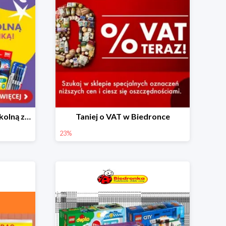
Skompletuj wyprawkę szkolną z Biedronką od 4,99 zł
Taniej o VAT w Biedronce
23%