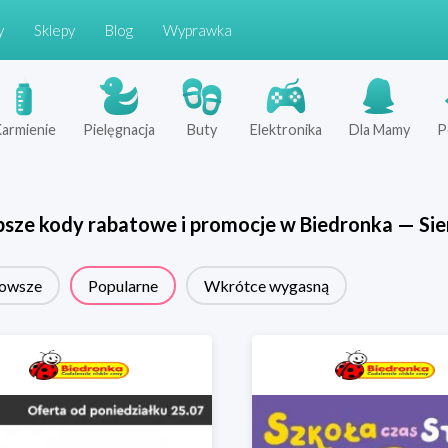
y
Sklepy
Blog
Wyprawka
armienie
Pielęgnacja
Buty
Elektronika
Dla Mamy
P
psze kody rabatowe i promocje w
Biedronka
—
Sie
owsze
Popularne
Wkrótce wygasną