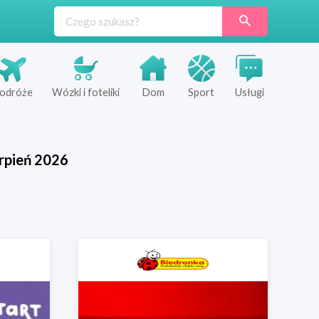
odróże
Wózki i foteliki
Dom
Sport
Usługi
rpień
2026