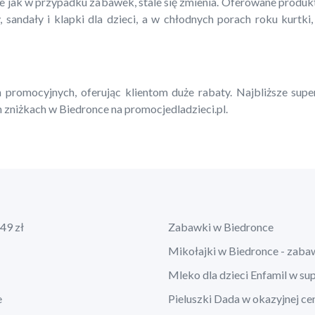
ie jak w przypadku zabawek, stale się zmienia. Oferowane produ
, sandały i klapki dla dzieci, a w chłodnych porach roku kurtki,
 promocyjnych, oferując klientom duże rabaty. Najbliższe supe
 zniżkach w Biedronce na promocjedladzieci.pl.
49 zł
Zabawki w Biedronce
Mikołajki w Biedronce - zaba
Mleko dla dzieci Enfamil w su
e
Pieluszki Dada w okazyjnej ce