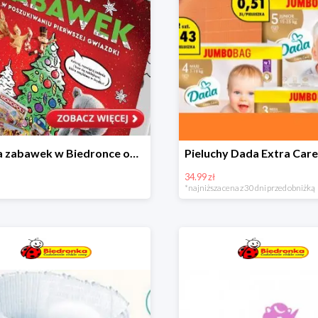
Kraina zabawek w Biedronce od 19,99 zł
34.99 zł
*najniższa cena z 30 dni przed obniżką