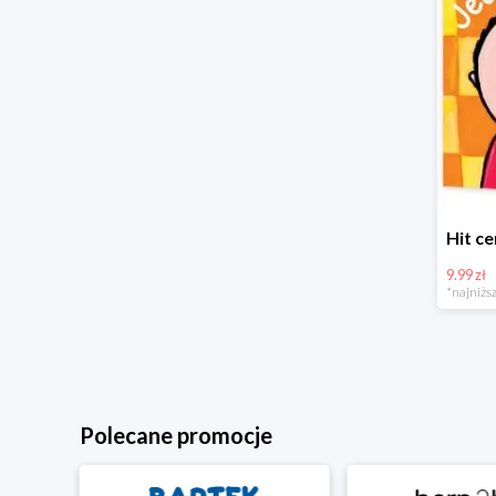
9.99 zł
*najniższ
Polecane promocje