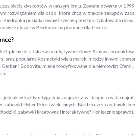
iejszą siecią dyskontów w naszym kraju. Została otwarta w 199
m rozwiązaniem dla osób, które chcą w trakcie zakupów zaoszcz
. Biedronka posiada również szeroką ofertę artykułów dla dzieci.
jnowsze okazje w Biedronce na promocjedladzieci.pl.
ronce?
ieci, pieluszki, a także artykuły żywnościowe. Szukasz produktów
rs, oraz popularne kosmetyki wielu marek, między innymi Johnso
a Gerber i Bobovita, mleka modyfikowane dla niemowląt Efamil, N
ch.
 jednak w każdym tygodniu znajdziesz w sklepie coś dla najmłods
o, zabawki Fisher Price i wiele innych. Bardzo często zabawki ku
amochodziki, zabawki kreatywne i interaktywne? Koniecznie sprawdź