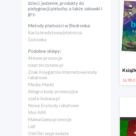
dzieci, jedzenie, produkty do
pielęgnacji pieluchy, a także zabawki i
gry.
Metody płatności w
Biedronka
:
Karta kredytowa/płatnicza
Gotówka
Podobne sklepy:
4Home promocje
nieprzeczytane.pl
Znak Księgarnia internetowa kody
rabatowe
16.98 zł
Media Markt
Allegro kody promocyjne
szafa-bobasa.pl
Nowa Era kody rabatowe
Moi-Mili
MamaGama promocje
Lidl
OleOle! wyprzedaże