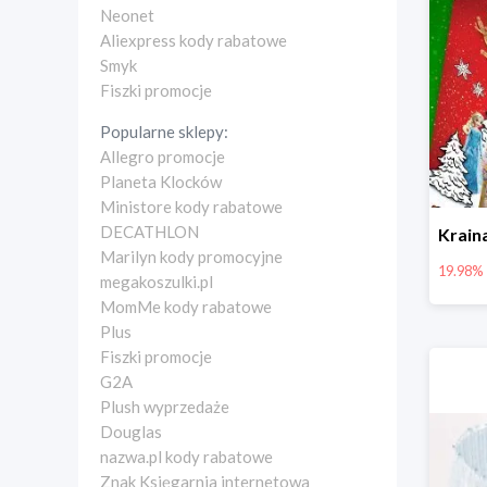
Neonet
Aliexpress kody rabatowe
Smyk
Fiszki promocje
Popularne sklepy:
Allegro promocje
Planeta Klocków
Ministore kody rabatowe
DECATHLON
Marilyn kody promocyjne
19.98%
megakoszulki.pl
MomMe kody rabatowe
Plus
Fiszki promocje
G2A
Plush wyprzedaże
Douglas
nazwa.pl kody rabatowe
Znak Księgarnia internetowa