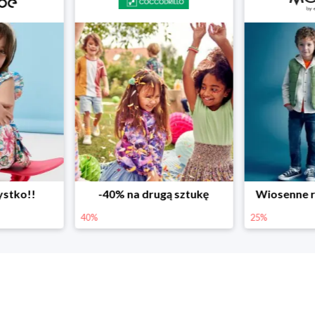
ystko!!
-40% na drugą sztukę
Wiosenne r
40%
25%