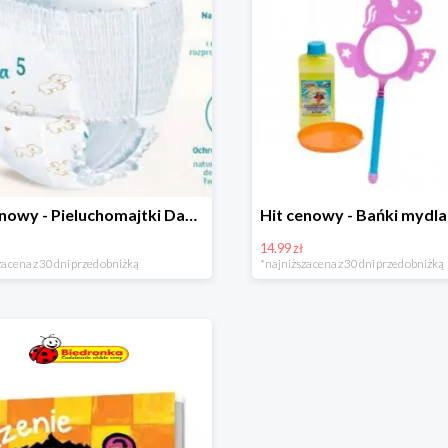
Hit cenowy - Pieluchomajtki Dada Pants
14.99 zł
a cena z 30 dni przed obniżką
*najniższa cena z 30 dni przed obniżką