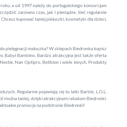
5 roku, a od 1997 należy do portugalskiego konsorcjum
ędzić zarówno czas, jak i pieniądze. Sieć regularnie
 Chcesz kupować taniej pieluszki, kosmetyki dla dzieci,
 do pielęgnacji maluszka? W sklepach Biedronka kupisz
ns Babyi Bambino. Bardzo atrakcyjna jest także oferta
estle, Nan Optipro, Beliblon i wiele innych. Produkty
zych. Regularnie pojawiają się tu lalki Barbie, L.O.L.
pić można taniej, dzięki atrakcyjnym rabatom Biedronki.
 aktualne promocje na podstronie Biedronki!