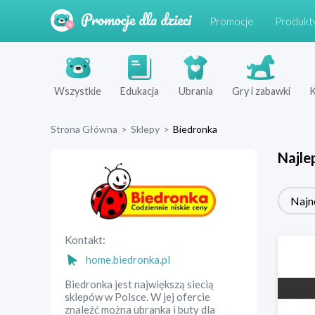
Promocje
Produkt
Wszystkie
Edukacja
Ubrania
Gry i zabawki
K
Strona Główna
>
Sklepy
>
Biedronka
Najle
Najn
Kontakt:
home.biedronka.pl
Biedronka jest największą siecią
sklepów w Polsce. W jej ofercie
znaleźć można ubranka i buty dla