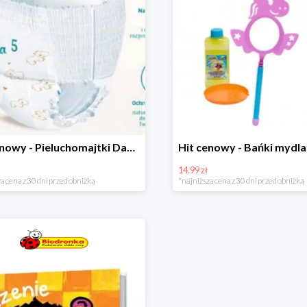
Hit cenowy - Pieluchomajtki Dada Pants
14.99 zł
a cena z 30 dni przed obniżką
*najniższa cena z 30 dni przed obniżką