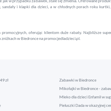
ie jak w przypadku zabawek, stale się zmienia. Oferowane produ
, sandały i klapki dla dzieci, a w chłodnych porach roku kurtki,
 promocyjnych, oferując klientom duże rabaty. Najbliższe supe
 zniżkach w Biedronce na promocjedladzieci.pl.
49 zł
Zabawki w Biedronce
Mikołajki w Biedronce - zaba
Mleko dla dzieci Enfamil w su
e
Pieluszki Dada w okazyjnej ce