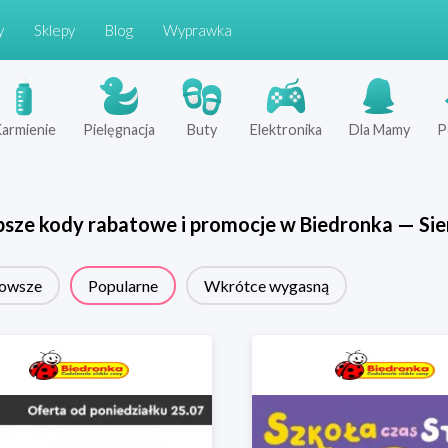
y
Sklepy
Blog
Wyprawka
armienie
Pielęgnacja
Buty
Elektronika
Dla Mamy
P
psze kody rabatowe i promocje w
Biedronka
—
Sie
owsze
Popularne
Wkrótce wygasną