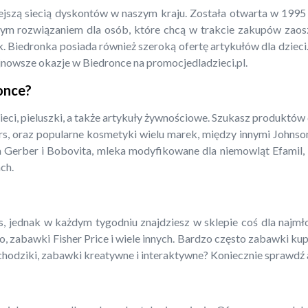
iejszą siecią dyskontów w naszym kraju. Została otwarta w 199
m rozwiązaniem dla osób, które chcą w trakcie zakupów zaoszcz
. Biedronka posiada również szeroką ofertę artykułów dla dzieci.
jnowsze okazje w Biedronce na promocjedladzieci.pl.
ronce?
ieci, pieluszki, a także artykuły żywnościowe. Szukasz produktów
rs, oraz popularne kosmetyki wielu marek, między innymi Johnso
a Gerber i Bobovita, mleka modyfikowane dla niemowląt Efamil, N
ch.
 jednak w każdym tygodniu znajdziesz w sklepie coś dla najmłods
o, zabawki Fisher Price i wiele innych. Bardzo często zabawki ku
amochodziki, zabawki kreatywne i interaktywne? Koniecznie sprawdź