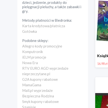
dzieci, jedzenie, produkty do
pielęgnacji pieluchy, a także zabawki i
gry.
Metody płatności w
Biedronka
:
Karta kredytowa/płatnicza
Gotówka
Podobne sklepy:
Allegro kody promocyjne
Komputronik
iELM promocje
Nowa Era
16.98 zł
RTV EURO AGD wyprzedaże
nieprzeczytane.pl
G2A kupony rabatowe
MamaGama
Mall.pl wyprzedaże
Bezpieczna Rodzina
Smyk kupony rabatowe
Szumisie