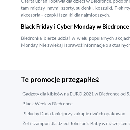
Oferta ubrań i obuwia dla dzieci w Biedronce, podobn
tam między innymi szorty, sukienki, koszulki, T-shirty
akcesoria – czapki i szaliki dla najmłodszych.
Black Friday i Cyber Monday w Biedronce
Biedronka bierze udział w wielu popularnych akcjach
Monday. Nie zwlekaj i sprawdź informacje o aktualnych
Te promocje przegapiłeś:
Gadżety dla kibiców na EURO 2021 w Biedronce od 5,
Black Week w Biedronce
Pieluchy Dada taniej przy zakupie dwóch opakowań
Żel i szampon dla dzieci Johnson's Baby w niższej ceni