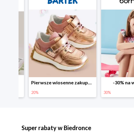
Sezonowe obniżki do -50% w Zalando
Pierwsze wiosenne zakupy -20%
-30% na wsz
20%
30%
Super rabaty w Biedronce