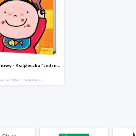
Hit cenowy - Książeczka "Jedzenie"
a cena z 30 dni przed obniżką