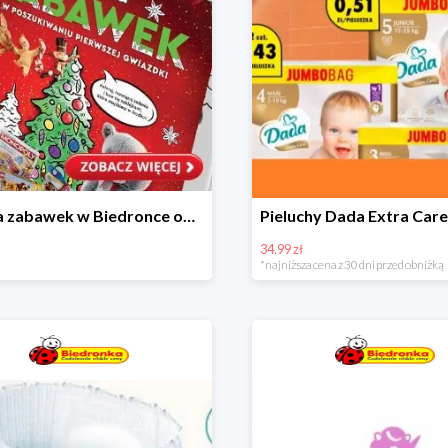
Kraina zabawek w Biedronce od 19,99 zł
34.99 zł
*najniższa cena z 30 dni przed obniżką