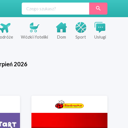
odróże
Wózki i foteliki
Dom
Sport
Usługi
rpień
2026