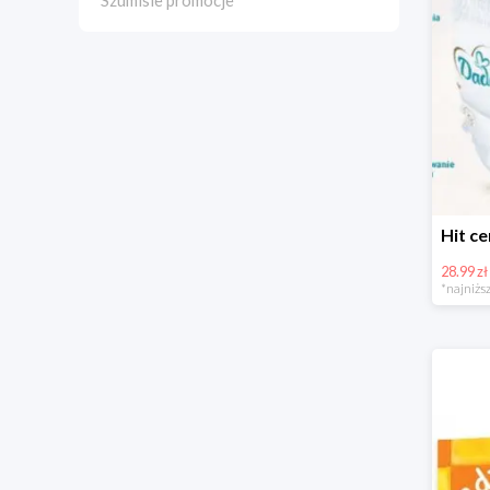
Szumisie promocje
28.99 zł
*najniższ