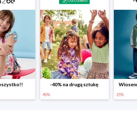
ystko!!
-40% na drugą sztukę
Wiosenne r
40%
25%