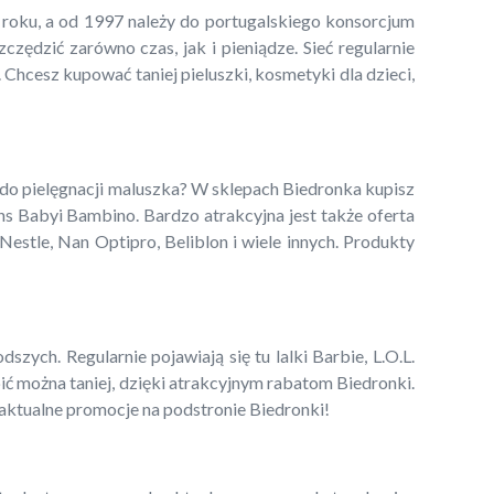
5 roku, a od 1997 należy do portugalskiego konsorcjum
ędzić zarówno czas, jak i pieniądze. Sieć regularnie
 Chcesz kupować taniej pieluszki, kosmetyki dla dzieci,
 do pielęgnacji maluszka? W sklepach Biedronka kupisz
ns Babyi Bambino. Bardzo atrakcyjna jest także oferta
estle, Nan Optipro, Beliblon i wiele innych. Produkty
zych. Regularnie pojawiają się tu lalki Barbie, L.O.L.
pić można taniej, dzięki atrakcyjnym rabatom Biedronki.
 aktualne promocje na podstronie Biedronki!