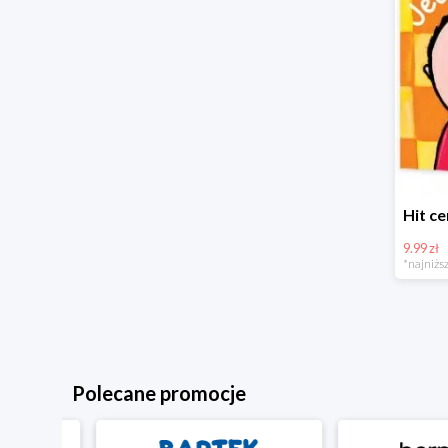
9.99 zł
*najniższ
Polecane promocje