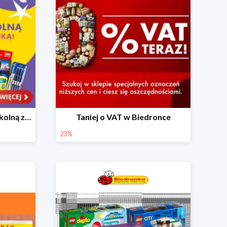
Skompletuj wyprawkę szkolną z Biedronką od 4,99 zł
Taniej o VAT w Biedronce
23%