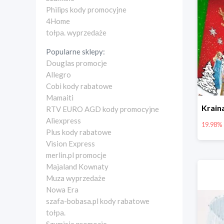
Philips kody promocyjne
4Home
tołpa. wyprzedaże
Popularne sklepy:
Douglas promocje
Allegro
Cobi kody rabatowe
Mamaiti
RTV EURO AGD kody promocyjne
Aliexpress
19.98%
Plus kody rabatowe
Vision Express
merlin.pl promocje
Majaland Kownaty
Muza wyprzedaże
Nowa Era
szafa-bobasa.pl kody rabatowe
tołpa.