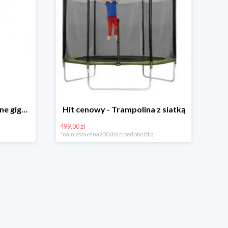
Hit cenowy - Bańki mydlane gigant lub płyn uzupełniający
Hit cenowy - Trampolina z siatką
499.00 zł
*najniższa cena z 30 dni przed obniżką