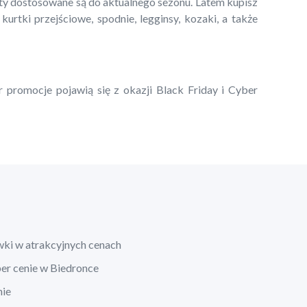
kty dostosowane są do aktualnego sezonu. Latem kupisz
 kurtki przejściowe, spodnie, legginsy, kozaki, a także
r promocje pojawią się z okazji Black Friday i Cyber
wki w atrakcyjnych cenach
per cenie w Biedronce
nie