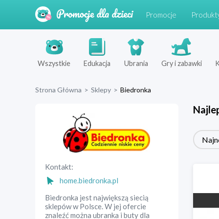
Promocje
Produkt
Wszystkie
Edukacja
Ubrania
Gry i zabawki
K
Strona Główna
>
Sklepy
>
Biedronka
Najle
Najn
Kontakt:
home.biedronka.pl
Biedronka jest największą siecią
sklepów w Polsce. W jej ofercie
znaleźć można ubranka i buty dla