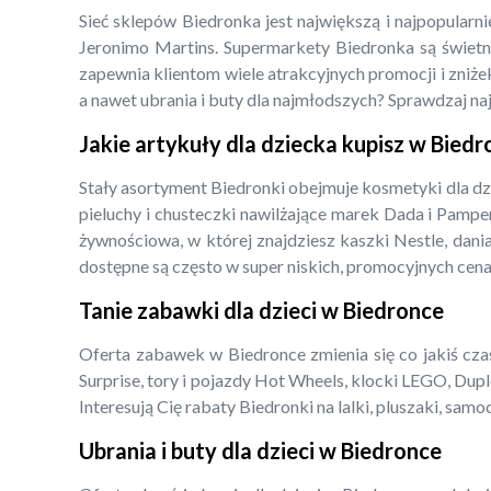
Sieć sklepów Biedronka jest największą i najpopularn
Jeronimo Martins. Supermarkety Biedronka są świetny
zapewnia klientom wiele atrakcyjnych promocji i zniżek
a nawet ubrania i buty dla najmłodszych? Sprawdzaj na
Jakie artykuły dla dziecka kupisz w Bied
Stały asortyment Biedronki obejmuje kosmetyki dla dz
pieluchy i chusteczki nawilżające marek Dada i Pampe
żywnościowa, w której znajdziesz kaszki Nestle, dani
dostępne są często w super niskich, promocyjnych cena
Tanie zabawki dla dzieci w Biedronce
Oferta zabawek w Biedronce zmienia się co jakiś czas,
Surprise, tory i pojazdy Hot Wheels, klocki LEGO, Dupl
Interesują Cię rabaty Biedronki na lalki, pluszaki, s
Ubrania i buty dla dzieci w Biedronce