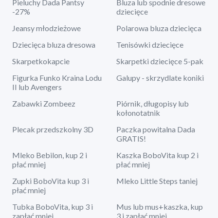
Pieluchy Dada Pantsy
Bluza lub spodnie dresowe
-27%
dziecięce
Jeansy młodzieżowe
Polarowa bluza dziecięca
Dziecięca bluza dresowa
Tenisówki dziecięce
Skarpetkokapcie
Skarpetki dziecięce 5-pak
Figurka Funko Kraina Lodu
Galupy - skrzydlate koniki
II lub Avengers
Zabawki Zombeez
Piórnik, długopisy lub
kołonotatnik
Plecak przedszkolny 3D
Paczka powitalna Dada
GRATIS!
Mleko Bebilon, kup 2 i
Kaszka BoboVita kup 2 i
płać mniej
płać mniej
Zupki BoboVita kup 3 i
Mleko Little Steps taniej
płać mniej
Tubka BoboVita, kup 3 i
Mus lub mus+kaszka, kup
zapłać mniej
3 i zapłać mniej