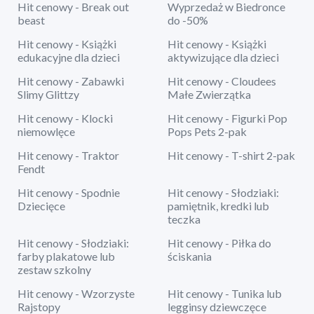
Hit cenowy - Break out
Wyprzedaż w Biedronce
beast
do -50%
Hit cenowy - Książki
Hit cenowy - Książki
edukacyjne dla dzieci
aktywizujące dla dzieci
Hit cenowy - Zabawki
Hit cenowy - Cloudees
Slimy Glittzy
Małe Zwierzątka
Hit cenowy - Klocki
Hit cenowy - Figurki Pop
niemowlęce
Pops Pets 2-pak
Hit cenowy - Traktor
Hit cenowy - T-shirt 2-pak
Fendt
Hit cenowy - Spodnie
Hit cenowy - Słodziaki:
Dziecięce
pamiętnik, kredki lub
teczka
Hit cenowy - Słodziaki:
Hit cenowy - Piłka do
farby plakatowe lub
ściskania
zestaw szkolny
Hit cenowy - Wzorzyste
Hit cenowy - Tunika lub
Rajstopy
legginsy dziewczęce