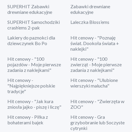
SUPERHIT Zabawki
Zabawki drewniane
drewniane edukacyjne
edukacyjne
SUPERHIT Samochodziki
Laleczka Bloss’ems
crash’ems 2-pak
Lakiery do paznokci dla
Hit cenowy - "Poznaję
dziewczynek Bo Po
świat. Dookoła świata +
naklejki"
Hit cenowy - "100
Hit cenowy - "100
pojazdów - Moje pierwsze
zwierząt - Moje pierwsze
zadania z naklejkami"
zadania z naklejkami"
Hit cenowy -
Hit cenowy - "Ulubione
"Najpiękniejsze polskie
wierszyki malucha"
tradycje"
Hit cenowy - "Jak kura
Hit cenowy - "Zwierzęta w
zniosła jajko - piszę i liczę"
ZOO"
Hit cenowy - Piłka z
Hit cenowy - Gra
bohaterami bajek
grzybobranie lub Soczyste
cytrynki