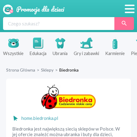
Promocje
Produkty
Sklepy
Wszystkie
Edukacja
Ubrania
Gry i zabawki
Karmienie
Pie
Blog
Strona Główna
>
Sklepy
>
Biedronka
Wyprawka
home.biedronka.pl
Biedronka jest największą siecią sklepów w Polsce. W
jej ofercie znaleźć można ubranka i buty dla dzieci,