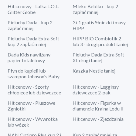
Hit cenowy - Lalka L.O.L.
Mleko Bebiko - kup 2
Glitter Globe
zapłać mniej
Pieluchy Dada - kup 2
3+1 gratis Słoiczki i musy
zapłać mniej
HIPP
Pieluchy Dada Extra Soft
HIPP BIO Combiotik 2
kup 2 zapłać mniej
lub 3 - drugi produkt taniej
Dada Kids nawilżany
Pieluchy Dada Extra Soft
papier totaletowy
XL drugi taniej
Płyn do kąpieli lub
Kaszka Nestle taniej
szampon Johnson's Baby
Hit cenowy - Szorty
Hit cenowy - Legginsy
chłopięce lub dziewczęce
dziewczęce 2-pak
Hit cenowy - Pluszowe
Hit cenowy - Figurka w
Zgniotki
diamencie Kraina Lodu II
Hit cenowy - Wywrotka
Hit cenowy - Zjeżdżalnia
lub wózek
NAN Optipro Plus kup 2 i
Kup 2 zapłać mniej za