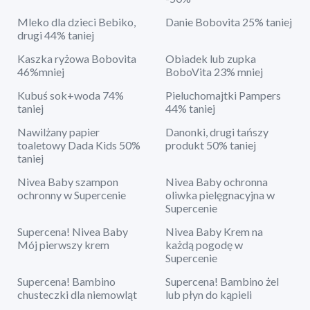
Mleko dla dzieci Bebiko,
Danie Bobovita 25% taniej
drugi 44% taniej
Kaszka ryżowa Bobovita
Obiadek lub zupka
46%mniej
BoboVita 23% mniej
Kubuś sok+woda 74%
Pieluchomajtki Pampers
taniej
44% taniej
Nawilżany papier
Danonki, drugi tańszy
toaletowy Dada Kids 50%
produkt 50% taniej
taniej
Nivea Baby szampon
Nivea Baby ochronna
ochronny w Supercenie
oliwka pielęgnacyjna w
Supercenie
Supercena! Nivea Baby
Nivea Baby Krem na
Mój pierwszy krem
każdą pogodę w
Supercenie
Supercena! Bambino
Supercena! Bambino żel
chusteczki dla niemowląt
lub płyn do kąpieli