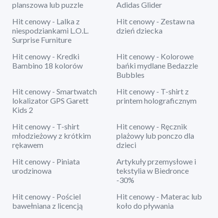
planszowa lub puzzle
Adidas Glider
Hit cenowy - Lalka z
Hit cenowy - Zestaw na
niespodziankami L.O.L.
dzień dziecka
Surprise Furniture
Hit cenowy - Kredki
Hit cenowy - Kolorowe
Bambino 18 kolorów
bańki mydlane Bedazzle
Bubbles
Hit cenowy - Smartwatch
Hit cenowy - T-shirt z
lokalizator GPS Garett
printem holograficznym
Kids 2
Hit cenowy - T-shirt
Hit cenowy - Ręcznik
młodzieżowy z krótkim
plażowy lub ponczo dla
rękawem
dzieci
Hit cenowy - Piniata
Artykuły przemysłowe i
urodzinowa
tekstylia w Biedronce
-30%
Hit cenowy - Pościel
Hit cenowy - Materac lub
bawełniana z licencją
koło do pływania