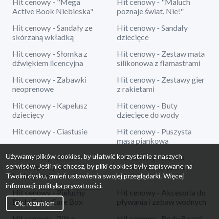
Hit cenowy - "Mega
Hit cenowy - "Maluch
Active Book Niebieska"
poznaje świat. Nie!"
Hit cenowy - Sandały ze
Hit cenowy - Sandały
skórzaną wkładką
dziecięce
Hit cenowy - Słomka z
Hit cenowy - Zestaw mata
dźwiękiem licencyjna
silikonowa z flamastrami
Hit cenowy - Zabawki
Hit cenowy - Zestawy gier
neoprenowe
z rakietami
Hit cenowy - Kapelusz
Hit cenowy - Buty
dziecięcy
dziecięce do wody
Hit cenowy - Ciastusie
Hit cenowy - Puszysta
masa piankowa
Używamy plików cookies, by ułatwić korzystanie z naszych
Hit cenowy - Zestaw
Hit cenowy - Zamek
serwisów. Jeśli nie chcesz, by pliki cookies były zapisywane na
teleskopowy do
dmuchany z koszem
badmintona
Twoim dysku, zmień ustawienia swojej przeglądarki. Więcej
informacji:
polityka prywatności
.
Hit cenowy - Pieluchy
Hit cenowy - Akcesoria do
Dada Extra Care Box
pływania i zabaw wodnych
Ok, rozumiem
Hit cenowy - Piłka
Hit cenowy - Body Board