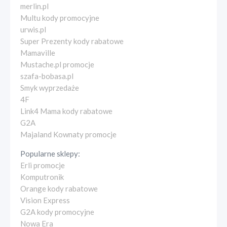
merlin.pl
Multu kody promocyjne
urwis.pl
Super Prezenty kody rabatowe
Mamaville
Mustache.pl promocje
szafa-bobasa.pl
Smyk wyprzedaże
4F
Link4 Mama kody rabatowe
G2A
Majaland Kownaty promocje
Popularne sklepy:
Erli promocje
Komputronik
Orange kody rabatowe
Vision Express
G2A kody promocyjne
Nowa Era