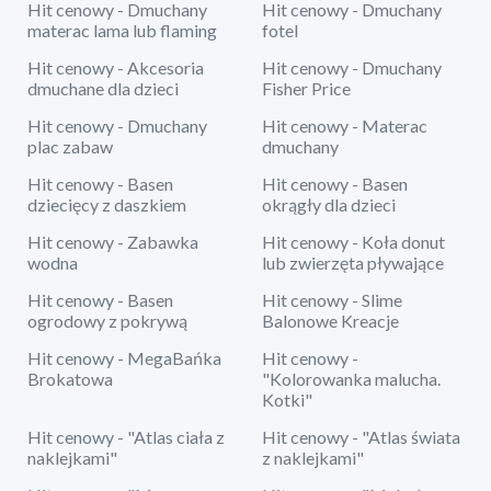
Hit cenowy - Dmuchany
Hit cenowy - Dmuchany
materac lama lub flaming
fotel
Hit cenowy - Akcesoria
Hit cenowy - Dmuchany
dmuchane dla dzieci
Fisher Price
Hit cenowy - Dmuchany
Hit cenowy - Materac
plac zabaw
dmuchany
Hit cenowy - Basen
Hit cenowy - Basen
dziecięcy z daszkiem
okrągły dla dzieci
Hit cenowy - Zabawka
Hit cenowy - Koła donut
wodna
lub zwierzęta pływające
Hit cenowy - Basen
Hit cenowy - Slime
ogrodowy z pokrywą
Balonowe Kreacje
Hit cenowy - MegaBańka
Hit cenowy -
Brokatowa
"Kolorowanka malucha.
Kotki"
Hit cenowy - "Atlas ciała z
Hit cenowy - "Atlas świata
naklejkami"
z naklejkami"