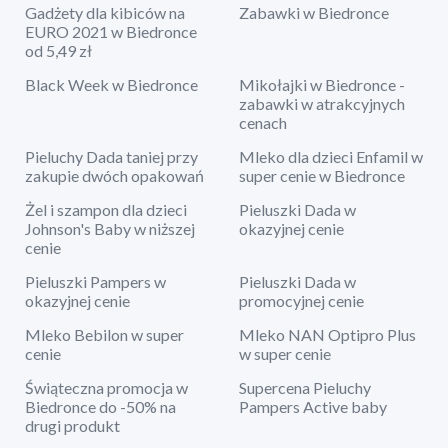
Gadżety dla kibiców na
Zabawki w Biedronce
EURO 2021 w Biedronce
od 5,49 zł
Black Week w Biedronce
Mikołajki w Biedronce -
zabawki w atrakcyjnych
cenach
Pieluchy Dada taniej przy
Mleko dla dzieci Enfamil w
zakupie dwóch opakowań
super cenie w Biedronce
Żel i szampon dla dzieci
Pieluszki Dada w
Johnson's Baby w niższej
okazyjnej cenie
cenie
Pieluszki Pampers w
Pieluszki Dada w
okazyjnej cenie
promocyjnej cenie
Mleko Bebilon w super
Mleko NAN Optipro Plus
cenie
w super cenie
Świąteczna promocja w
Supercena Pieluchy
Biedronce do -50% na
Pampers Active baby
drugi produkt