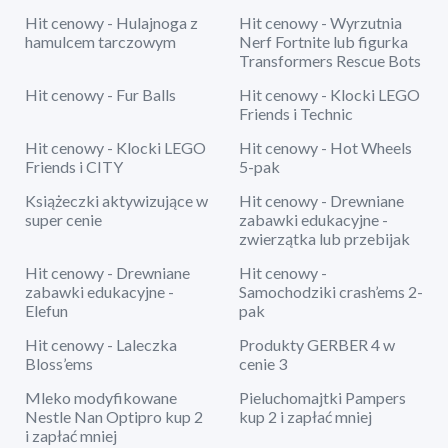
Hit cenowy - Hulajnoga z
Hit cenowy - Wyrzutnia
hamulcem tarczowym
Nerf Fortnite lub figurka
Transformers Rescue Bots
Hit cenowy - Fur Balls
Hit cenowy - Klocki LEGO
Friends i Technic
Hit cenowy - Klocki LEGO
Hit cenowy - Hot Wheels
Friends i CITY
5-pak
Książeczki aktywizujące w
Hit cenowy - Drewniane
super cenie
zabawki edukacyjne -
zwierzątka lub przebijak
Hit cenowy - Drewniane
Hit cenowy -
zabawki edukacyjne -
Samochodziki crash’ems 2-
Elefun
pak
Hit cenowy - Laleczka
Produkty GERBER 4 w
Bloss’ems
cenie 3
Mleko modyfikowane
Pieluchomajtki Pampers
Nestle Nan Optipro kup 2
kup 2 i zapłać mniej
i zapłać mniej