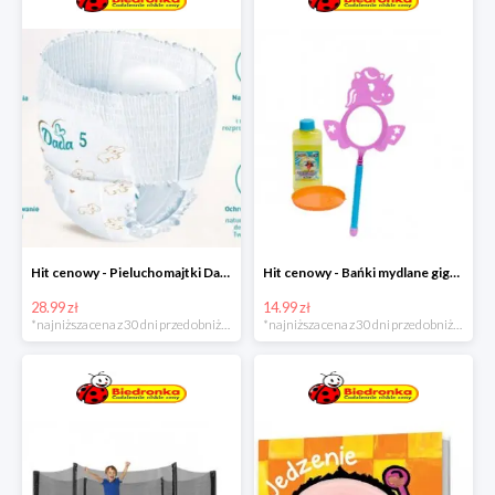
Hit cenowy - Pieluchomajtki Dada Pants
Hit cenowy - Bańki mydlane gigant lub płyn uzupełniający
28.99 zł
14.99 zł
*najniższa cena z 30 dni przed obniżką
*najniższa cena z 30 dni przed obniżką