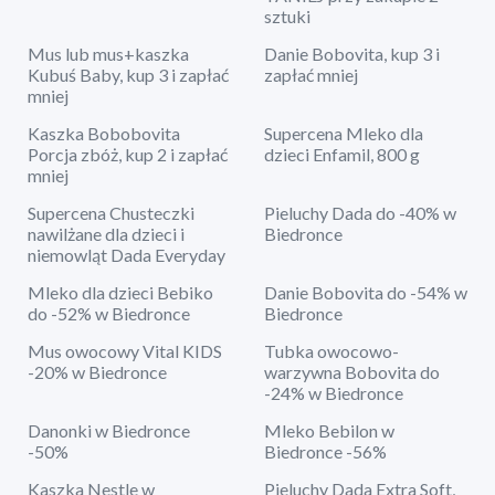
sztuki
Mus lub mus+kaszka
Danie Bobovita, kup 3 i
Kubuś Baby, kup 3 i zapłać
zapłać mniej
mniej
Kaszka Bobobovita
Supercena Mleko dla
Porcja zbóż, kup 2 i zapłać
dzieci Enfamil, 800 g
mniej
Supercena Chusteczki
Pieluchy Dada do -40% w
nawilżane dla dzieci i
Biedronce
niemowląt Dada Everyday
Mleko dla dzieci Bebiko
Danie Bobovita do -54% w
do -52% w Biedronce
Biedronce
Mus owocowy Vital KIDS
Tubka owocowo-
-20% w Biedronce
warzywna Bobovita do
-24% w Biedronce
Danonki w Biedronce
Mleko Bebilon w
-50%
Biedronce -56%
Kaszka Nestle w
Pieluchy Dada Extra Soft,