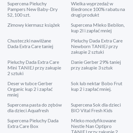
Supercena Pieluchy
Wielka wyprzedaż w
Pampers New Baby-Dry
Biedronce 100% rabatu na
S2, 100 szt.
drugi produkt
Zimowy kiermasz książek
Supercena Mleko Bebilon,
kup 2l i zapłać mniej
Chusteczki nawilżane
Pieluchy Dada Extra Care
Dada Extra Care taniej
Newborn TANIEJ przy
zakupie 2 sztuki
Pieluchy Dada Extra Care
Danie Gerber 29% taniej
Mini TANIEJ przy zakupie
przy zakupie 3 sztuk
2 sztuki
Deser w tubce Gerber
Sok lub nektar Bobo Frut
Organic kup 2 i zapłać
kup 2 i zapłać mniej.
mniej
Supercena pasta do zębów
Supercena Sok dla dzieci
dla dzieci Aquafresh
BIO Vital Fresh Kids
Supercena Pieluchy Dada
Mleko modyfikowane
Extra Care Box
Nestle Nan Optipro
TANIEJ przy zakupie 2