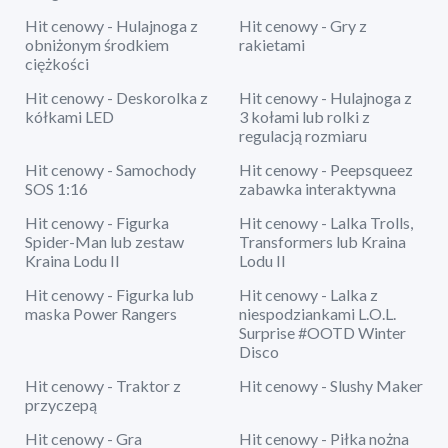
Hit cenowy - Hulajnoga z
Hit cenowy - Gry z
obniżonym środkiem
rakietami
ciężkości
Hit cenowy - Deskorolka z
Hit cenowy - Hulajnoga z
kółkami LED
3 kołami lub rolki z
regulacją rozmiaru
Hit cenowy - Samochody
Hit cenowy - Peepsqueez
SOS 1:16
zabawka interaktywna
Hit cenowy - Figurka
Hit cenowy - Lalka Trolls,
Spider-Man lub zestaw
Transformers lub Kraina
Kraina Lodu II
Lodu II
Hit cenowy - Figurka lub
Hit cenowy - Lalka z
maska Power Rangers
niespodziankami L.O.L.
Surprise #OOTD Winter
Disco
Hit cenowy - Traktor z
Hit cenowy - Slushy Maker
przyczepą
Hit cenowy - Gra
Hit cenowy - Piłka nożna