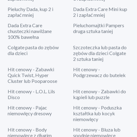
Pieluchy Dada, kup 2 i
Dada Extra Care Mini kup
zapłać mniej
2 i zapłać mniej
Dada Extra Care
Pieluchomajtki Pampers
chusteczki nawilżane
druga sztuka taniej
100% bawełna
Colgate pasta do zębów
Szczoteczka lub pasta do
dla dzieci
zębów dla dzieci Colgate
2 sztuka taniej
Hit cenowy - Zabawki
Hit cenowy -
Quick Twist, Hyper
Podgrzewacz do butelek
Cluster lub Pooparoose
Hit cenowy - L.O.L. Lils
Hit cenowy - Zabawki do
Disco
kąpieli lub puzzle
Hit cenowy - Pajac
Hit cenowy - Poduszka
niemowlęcy dresowy
kształtka lub kocyk
niemowlęcy
Hit cenowy - Body
Hit cenowy - Bluza lub
niemowlęce z długim
spodnie niemowlęce