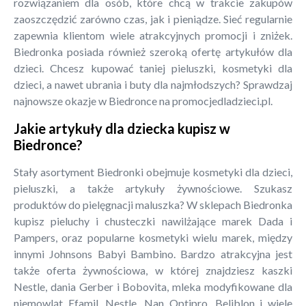
rozwiązaniem dla osób, które chcą w trakcie zakupów
zaoszczędzić zarówno czas, jak i pieniądze. Sieć regularnie
zapewnia klientom wiele atrakcyjnych promocji i zniżek.
Biedronka posiada również szeroką ofertę artykułów dla
dzieci. Chcesz kupować taniej pieluszki, kosmetyki dla
dzieci, a nawet ubrania i buty dla najmłodszych? Sprawdzaj
najnowsze okazje w Biedronce na promocjedladzieci.pl.
Jakie artykuły dla dziecka kupisz w
Biedronce?
Stały asortyment Biedronki obejmuje kosmetyki dla dzieci,
pieluszki, a także artykuły żywnościowe. Szukasz
produktów do pielęgnacji maluszka? W sklepach Biedronka
kupisz pieluchy i chusteczki nawilżające marek Dada i
Pampers, oraz popularne kosmetyki wielu marek, między
innymi Johnsons Babyi Bambino. Bardzo atrakcyjna jest
także oferta żywnościowa, w której znajdziesz kaszki
Nestle, dania Gerber i Bobovita, mleka modyfikowane dla
niemowląt Efamil, Nestle, Nan Optipro, Beliblon i wiele