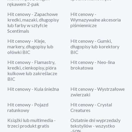
rękawem 2-pak
Hit cenowy - Zapachowe
Hit cenowy -
kredki, mazaki, długopisy
Wymazywalne akcesoria
lub farby w sztyfcie
piśmiennicze
Scentimals
Hit cenowy - Kleje,
Hit cenowy - Gumki,
markery, długopisy lub
długopisy lub korektory
ołówki BIC
BIC
Hit cenowy - Flamastry,
Hit cenowy - Neo-lina
kredki, cienkopisy, pióra
brokatowa
kulkowe lub zakreślacze
BIC
Hit cenowy - Kula śnieżna
Hit cenowy - Wystrzałowe
zwierzaki
Hit cenowy - Pojazd
Hit cenowy - Crystal
ratunkowy
Creatures
Książki lub multimedia -
Ostatnie dni wyprzedaży
trzeci produkt gratis
tekstyliów - wszystko
-50%