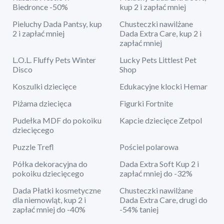
Biedronce -50%
kup 2 i zapłać mniej
Pieluchy Dada Pantsy, kup
Chusteczki nawilżane
2 i zapłać mniej
Dada Extra Care, kup 2 i
zapłać mniej
L.O.L. Fluffy Pets Winter
Lucky Pets Littlest Pet
Disco
Shop
Koszulki dziecięce
Edukacyjne klocki Hemar
Piżama dziecięca
Figurki Fortnite
Pudełka MDF do pokoiku
Kapcie dziecięce Zetpol
dziecięcego
Puzzle Trefl
Pościel polarowa
Półka dekoracyjna do
Dada Extra Soft Kup 2 i
pokoiku dziecięcego
zapłać mniej do -32%
Dada Płatki kosmetyczne
Chusteczki nawilżane
dla niemowląt, kup 2 i
Dada Extra Care, drugi do
zapłać mniej do -40%
-54% taniej