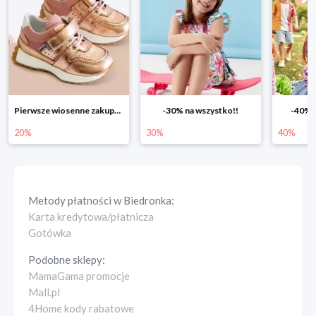
Pierwsze wiosenne zakupy -20%
-30% na wszystko!!
-40% n
20%
30%
40%
Metody płatności w
Biedronka
:
Karta kredytowa/płatnicza
Gotówka
Podobne sklepy:
MamaGama promocje
Mall.pl
4Home kody rabatowe