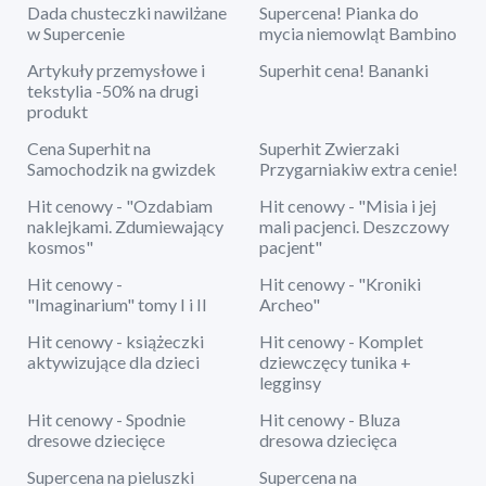
Dada chusteczki nawilżane
Supercena! Pianka do
w Supercenie
mycia niemowląt Bambino
Artykuły przemysłowe i
Superhit cena! Bananki
tekstylia -50% na drugi
produkt
Cena Superhit na
Superhit Zwierzaki
Samochodzik na gwizdek
Przygarniakiw extra cenie!
Hit cenowy - "Ozdabiam
Hit cenowy - "Misia i jej
naklejkami. Zdumiewający
mali pacjenci. Deszczowy
kosmos"
pacjent"
Hit cenowy -
Hit cenowy - "Kroniki
"Imaginarium" tomy I i II
Archeo"
Hit cenowy - książeczki
Hit cenowy - Komplet
aktywizujące dla dzieci
dziewczęcy tunika +
legginsy
Hit cenowy - Spodnie
Hit cenowy - Bluza
dresowe dziecięce
dresowa dziecięca
Supercena na pieluszki
Supercena na