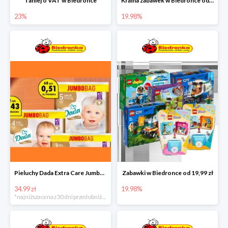
Taniej o VAT w Biedronce
Kraina zabawek w Biedronce od 19,99 zł
23%
19.98%
Pieluchy Dada Extra Care Jumbo Bag w super cenie
Zabawki w Biedronce od 19,99 zł
34.99 zł
19.98%
*najniższa cena z 30 dni przed obniżką