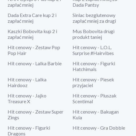
zapłać mniej
Dada Pantsy
Dada Extra Care kup 2 i
Sinlac bezglutenowy
zapłać mniej
zapłać mniej za drugi
Kaszki Bobovita kup 2 i
Mus Bobovita drugi
zapłać mniej
produkt taniej
Hit cenowy - Zestaw Pop
Hit cenowy - L.O.L.
Pop Hair
Surprise #Hairvibes
Hit cenowy - Lalka Barbie
Hit cenowy - Figurki
Hatchimals
Hit cenowy - Lalka
Hit cenowy - Piesek
Hairdooz
przyjaciel
Hit cenowy - Jajko
Hit cenowy - Pluszak
Treasure X
Scentimal
Hit cenowy - Zestaw Super
Hit cenowy - Bakugan
Zings
Kula
Hit cenowy - Figurki
Hit cenowy - Gra Dobble
Dragons