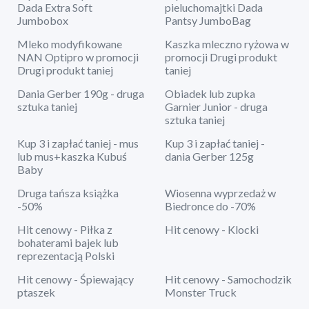
Dada Extra Soft
pieluchomajtki Dada
Jumbobox
Pantsy JumboBag
Mleko modyfikowane
Kaszka mleczno ryżowa w
NAN Optipro w promocji
promocji Drugi produkt
Drugi produkt taniej
taniej
Dania Gerber 190g - druga
Obiadek lub zupka
sztuka taniej
Garnier Junior - druga
sztuka taniej
Kup 3 i zapłać taniej - mus
Kup 3 i zapłać taniej -
lub mus+kaszka Kubuś
dania Gerber 125g
Baby
Druga tańsza książka
Wiosenna wyprzedaż w
-50%
Biedronce do -70%
Hit cenowy - Piłka z
Hit cenowy - Klocki
bohaterami bajek lub
reprezentacją Polski
Hit cenowy - Śpiewający
Hit cenowy - Samochodzik
ptaszek
Monster Truck