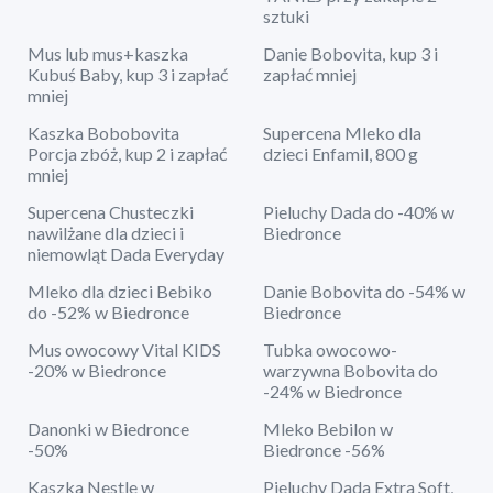
sztuki
Mus lub mus+kaszka
Danie Bobovita, kup 3 i
Kubuś Baby, kup 3 i zapłać
zapłać mniej
mniej
Kaszka Bobobovita
Supercena Mleko dla
Porcja zbóż, kup 2 i zapłać
dzieci Enfamil, 800 g
mniej
Supercena Chusteczki
Pieluchy Dada do -40% w
nawilżane dla dzieci i
Biedronce
niemowląt Dada Everyday
Mleko dla dzieci Bebiko
Danie Bobovita do -54% w
do -52% w Biedronce
Biedronce
Mus owocowy Vital KIDS
Tubka owocowo-
-20% w Biedronce
warzywna Bobovita do
-24% w Biedronce
Danonki w Biedronce
Mleko Bebilon w
-50%
Biedronce -56%
Kaszka Nestle w
Pieluchy Dada Extra Soft,