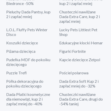
Biedronce -50%
kup 2 i zapłać mniej
Pieluchy Dada Pantsy, kup
Chusteczki nawilżane
2 i zapłać mniej
Dada Extra Care, kup 2 i
zapłać mniej
L.O.L. Fluffy Pets Winter
Lucky Pets Littlest Pet
Disco
Shop
Koszulki dziecięce
Edukacyjne klocki Hemar
Piżama dziecięca
Figurki Fortnite
Pudełka MDF do pokoiku
Kapcie dziecięce Zetpol
dziecięcego
Puzzle Trefl
Pościel polarowa
Półka dekoracyjna do
Dada Extra Soft Kup 2 i
pokoiku dziecięcego
zapłać mniej do -32%
Dada Płatki kosmetyczne
Chusteczki nawilżane
dla niemowląt, kup 2 i
Dada Extra Care, drugi do
zapłać mniej do -40%
-54% taniej