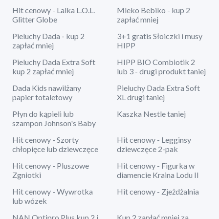
Hit cenowy - Lalka L.O.L.
Mleko Bebiko - kup 2
Glitter Globe
zapłać mniej
Pieluchy Dada - kup 2
3+1 gratis Słoiczki i musy
zapłać mniej
HIPP
Pieluchy Dada Extra Soft
HIPP BIO Combiotik 2
kup 2 zapłać mniej
lub 3 - drugi produkt taniej
Dada Kids nawilżany
Pieluchy Dada Extra Soft
papier totaletowy
XL drugi taniej
Płyn do kąpieli lub
Kaszka Nestle taniej
szampon Johnson's Baby
Hit cenowy - Szorty
Hit cenowy - Legginsy
chłopięce lub dziewczęce
dziewczęce 2-pak
Hit cenowy - Pluszowe
Hit cenowy - Figurka w
Zgniotki
diamencie Kraina Lodu II
Hit cenowy - Wywrotka
Hit cenowy - Zjeżdżalnia
lub wózek
NAN Optipro Plus kup 2 i
Kup 2 zapłać mniej za