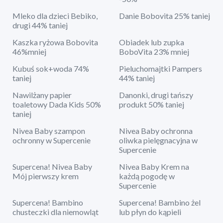
Mleko dla dzieci Bebiko,
Danie Bobovita 25% taniej
drugi 44% taniej
Kaszka ryżowa Bobovita
Obiadek lub zupka
46%mniej
BoboVita 23% mniej
Kubuś sok+woda 74%
Pieluchomajtki Pampers
taniej
44% taniej
Nawilżany papier
Danonki, drugi tańszy
toaletowy Dada Kids 50%
produkt 50% taniej
taniej
Nivea Baby szampon
Nivea Baby ochronna
ochronny w Supercenie
oliwka pielęgnacyjna w
Supercenie
Supercena! Nivea Baby
Nivea Baby Krem na
Mój pierwszy krem
każdą pogodę w
Supercenie
Supercena! Bambino
Supercena! Bambino żel
chusteczki dla niemowląt
lub płyn do kąpieli