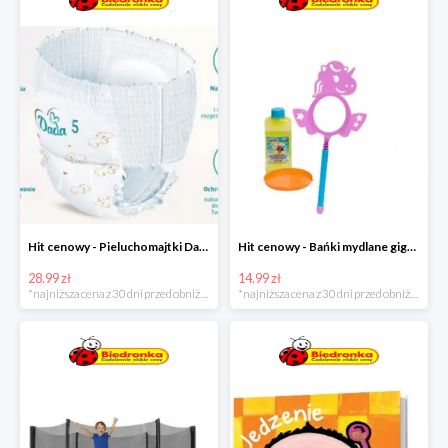
Hit cenowy - Pieluchomajtki Dada Pants
Hit cenowy - Bańki mydlane gigant lub płyn uzupełniający
28.99 zł
14.99 zł
*najniższa cena z 30 dni przed obniżką
*najniższa cena z 30 dni przed obniżką