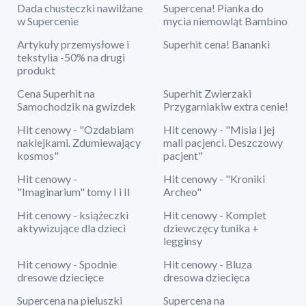
Dada chusteczki nawilżane
Supercena! Pianka do
w Supercenie
mycia niemowląt Bambino
Artykuły przemysłowe i
Superhit cena! Bananki
tekstylia -50% na drugi
produkt
Cena Superhit na
Superhit Zwierzaki
Samochodzik na gwizdek
Przygarniakiw extra cenie!
Hit cenowy - "Ozdabiam
Hit cenowy - "Misia i jej
naklejkami. Zdumiewający
mali pacjenci. Deszczowy
kosmos"
pacjent"
Hit cenowy -
Hit cenowy - "Kroniki
"Imaginarium" tomy I i II
Archeo"
Hit cenowy - książeczki
Hit cenowy - Komplet
aktywizujące dla dzieci
dziewczęcy tunika +
legginsy
Hit cenowy - Spodnie
Hit cenowy - Bluza
dresowe dziecięce
dresowa dziecięca
Supercena na pieluszki
Supercena na