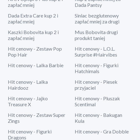
zapłać mniej
Dada Pantsy
Dada Extra Care kup 2 i
Sinlac bezglutenowy
zapłać mniej
zapłać mniej za drugi
Kaszki Bobovita kup 2 i
Mus Bobovita drugi
zapłać mniej
produkt taniej
Hit cenowy - Zestaw Pop
Hit cenowy - L.O.L.
Pop Hair
Surprise #Hairvibes
Hit cenowy - Lalka Barbie
Hit cenowy - Figurki
Hatchimals
Hit cenowy - Lalka
Hit cenowy - Piesek
Hairdooz
przyjaciel
Hit cenowy - Jajko
Hit cenowy - Pluszak
Treasure X
Scentimal
Hit cenowy - Zestaw Super
Hit cenowy - Bakugan
Zings
Kula
Hit cenowy - Figurki
Hit cenowy - Gra Dobble
Dragons