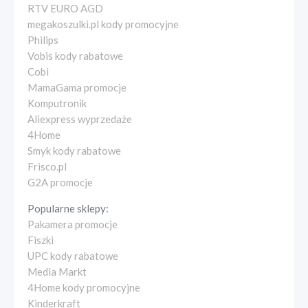
RTV EURO AGD
megakoszulki.pl kody promocyjne
Philips
Vobis kody rabatowe
Cobi
MamaGama promocje
Komputronik
Aliexpress wyprzedaże
4Home
Smyk kody rabatowe
Frisco.pl
G2A promocje
Popularne sklepy:
Pakamera promocje
Fiszki
UPC kody rabatowe
Media Markt
4Home kody promocyjne
Kinderkraft