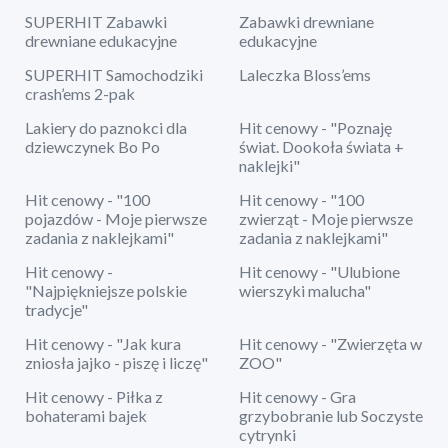
SUPERHIT Zabawki
Zabawki drewniane
drewniane edukacyjne
edukacyjne
SUPERHIT Samochodziki
Laleczka Bloss’ems
crash’ems 2-pak
Lakiery do paznokci dla
Hit cenowy - "Poznaję
dziewczynek Bo Po
świat. Dookoła świata +
naklejki"
Hit cenowy - "100
Hit cenowy - "100
pojazdów - Moje pierwsze
zwierząt - Moje pierwsze
zadania z naklejkami"
zadania z naklejkami"
Hit cenowy -
Hit cenowy - "Ulubione
"Najpiękniejsze polskie
wierszyki malucha"
tradycje"
Hit cenowy - "Jak kura
Hit cenowy - "Zwierzęta w
zniosła jajko - piszę i liczę"
ZOO"
Hit cenowy - Piłka z
Hit cenowy - Gra
bohaterami bajek
grzybobranie lub Soczyste
cytrynki