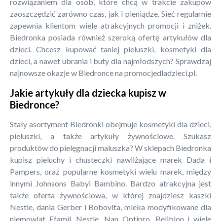
rozwiązaniem dla osób, które chcą w trakcie zakupów
zaoszczędzić zarówno czas, jak i pieniądze. Sieć regularnie
zapewnia klientom wiele atrakcyjnych promocji i zniżek.
Biedronka posiada również szeroką ofertę artykułów dla
dzieci. Chcesz kupować taniej pieluszki, kosmetyki dla
dzieci, a nawet ubrania i buty dla najmłodszych? Sprawdzaj
najnowsze okazje w Biedronce na promocjedladzieci.pl.
Jakie artykuły dla dziecka kupisz w
Biedronce?
Stały asortyment Biedronki obejmuje kosmetyki dla dzieci,
pieluszki, a także artykuły żywnościowe. Szukasz
produktów do pielęgnacji maluszka? W sklepach Biedronka
kupisz pieluchy i chusteczki nawilżające marek Dada i
Pampers, oraz popularne kosmetyki wielu marek, między
innymi Johnsons Babyi Bambino. Bardzo atrakcyjna jest
także oferta żywnościowa, w której znajdziesz kaszki
Nestle, dania Gerber i Bobovita, mleka modyfikowane dla
niemowląt Efamil, Nestle, Nan Optipro, Beliblon i wiele