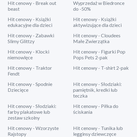
Hit cenowy - Break out
Wyprzedaż w Biedronce
beast
do -50%
Hit cenowy - Książki
Hit cenowy - Książki
edukacyjne dla dzieci
aktywizujące dla dzieci
Hit cenowy - Zabawki
Hit cenowy - Cloudees
Slimy Glittzy
Małe Zwierzątka
Hit cenowy - Klocki
Hit cenowy - Figurki Pop
niemowlęce
Pops Pets 2-pak
Hit cenowy - Traktor
Hit cenowy - T-shirt 2-pak
Fendt
Hit cenowy - Spodnie
Hit cenowy - Słodziaki:
Dziecięce
pamiętnik, kredki lub
teczka
Hit cenowy - Słodziaki:
Hit cenowy - Piłka do
farby plakatowe lub
ściskania
zestaw szkolny
Hit cenowy - Wzorzyste
Hit cenowy - Tunika lub
Rajstopy
legginsy dziewczęce