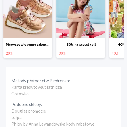
Pierwsze wiosenne zakupy -20%
-30% na wszystko!!
-40% n
20%
30%
40%
Metody płatności w
Biedronka
:
Karta kredytowa/płatnicza
Gotówka
Podobne sklepy:
Douglas promocje
tołpa.
Phlov by Anna Lewandowska kody rabatowe