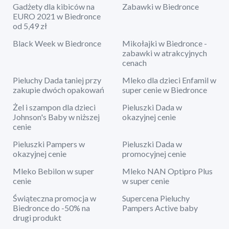
Gadżety dla kibiców na
Zabawki w Biedronce
EURO 2021 w Biedronce
od 5,49 zł
Black Week w Biedronce
Mikołajki w Biedronce -
zabawki w atrakcyjnych
cenach
Pieluchy Dada taniej przy
Mleko dla dzieci Enfamil w
zakupie dwóch opakowań
super cenie w Biedronce
Żel i szampon dla dzieci
Pieluszki Dada w
Johnson's Baby w niższej
okazyjnej cenie
cenie
Pieluszki Pampers w
Pieluszki Dada w
okazyjnej cenie
promocyjnej cenie
Mleko Bebilon w super
Mleko NAN Optipro Plus
cenie
w super cenie
Świąteczna promocja w
Supercena Pieluchy
Biedronce do -50% na
Pampers Active baby
drugi produkt