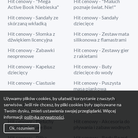
Hit cenowy - "Mega
Hit cenowy - "Maluch
Active Book Niebieska"
poznaje świat. Nie!"
Hit cenowy - Sandały ze
Hit cenowy - Sandały
skórzaną wkładką
dziecięce
Hit cenowy - Słomka z
Hit cenowy - Zestaw mata
dźwiękiem licencyjna
silikonowa z flamastrami
Hit cenowy - Zabawki
Hit cenowy - Zestawy gier
neoprenowe
z rakietami
Hit cenowy - Kapelusz
Hit cenowy - Buty
dziecięcy
dziecięce do wody
Hit cenowy - Ciastusie
Hit cenowy - Puszysta
masa piankowa
Używamy plików cookies, by ułatwić korzystanie z naszych
Hit cenowy - Zestaw
Hit cenowy - Zamek
serwisów. Jeśli nie chcesz, by pliki cookies były zapisywane na
teleskopowy do
dmuchany z koszem
badmintona
Twoim dysku, zmień ustawienia swojej przeglądarki. Więcej
informacji:
polityka prywatności
.
Hit cenowy - Pieluchy
Hit cenowy - Akcesoria do
Dada Extra Care Box
pływania i zabaw wodnych
Ok, rozumiem
Hit cenowy - Piłka
Hit cenowy - Body Board