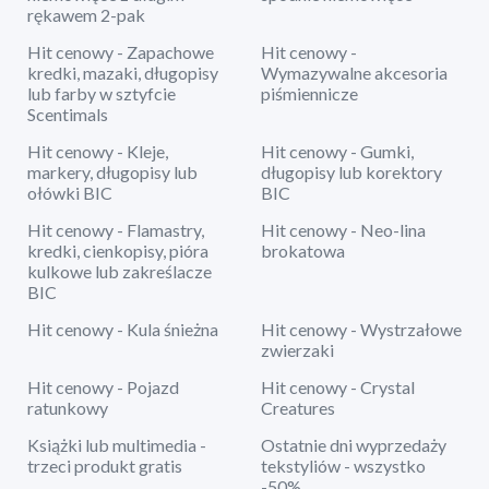
rękawem 2-pak
Hit cenowy - Zapachowe
Hit cenowy -
kredki, mazaki, długopisy
Wymazywalne akcesoria
lub farby w sztyfcie
piśmiennicze
Scentimals
Hit cenowy - Kleje,
Hit cenowy - Gumki,
markery, długopisy lub
długopisy lub korektory
ołówki BIC
BIC
Hit cenowy - Flamastry,
Hit cenowy - Neo-lina
kredki, cienkopisy, pióra
brokatowa
kulkowe lub zakreślacze
BIC
Hit cenowy - Kula śnieżna
Hit cenowy - Wystrzałowe
zwierzaki
Hit cenowy - Pojazd
Hit cenowy - Crystal
ratunkowy
Creatures
Książki lub multimedia -
Ostatnie dni wyprzedaży
trzeci produkt gratis
tekstyliów - wszystko
-50%