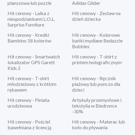
planszowa lub puzzle
Adidas Glider
Hit cenowy - Lalka z
Hit cenowy - Zestaw na
niespodziankami L.O.L.
dzień dziecka
Surprise Furniture
Hit cenowy - Kredki
Hit cenowy - Kolorowe
Bambino 18 kolorów
bańki mydlane Bedazzle
Bubbles
Hit cenowy - Smartwatch
Hit cenowy - T-shirt z
lokalizator GPS Garett
printem holograficznym
Kids 2
Hit cenowy - T-shirt
Hit cenowy - Ręcznik
młodzieżowy z krótkim
plażowy lub ponczo dla
rękawem
dzieci
Hit cenowy - Piniata
Artykuły przemysłowe i
urodzinowa
tekstylia w Biedronce
-30%
Hit cenowy - Pościel
Hit cenowy - Materac lub
bawełniana z licencją
koło do pływania