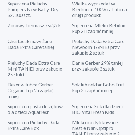
Supercena Pieluchy
Wielka wyprzedaż w
Pampers New Baby-Dry
Biedronce 100% rabatu na
S2, 100 szt.
drugi produkt
Zimowy kiermasz książek
Supercena Mleko Bebilon,
kup 2l i zapłać mniej
Chusteczki nawilżane
Pieluchy Dada Extra Care
Dada Extra Care taniej
Newborn TANIEJ przy
zakupie 2 sztuki
Pieluchy Dada Extra Care
Danie Gerber 29% taniej
Mini TANIEJ przy zakupie
przy zakupie 3 sztuk
2 sztuki
Deser w tubce Gerber
Sok lub nektar Bobo Frut
Organic kup 2 i zapłać
kup 2 i zapłać mniej.
mniej
Supercena pasta do zębów
Supercena Sok dla dzieci
dla dzieci Aquafresh
BIO Vital Fresh Kids
Supercena Pieluchy Dada
Mleko modyfikowane
Extra Care Box
Nestle Nan Optipro
TANIEJ przy zakupie 2