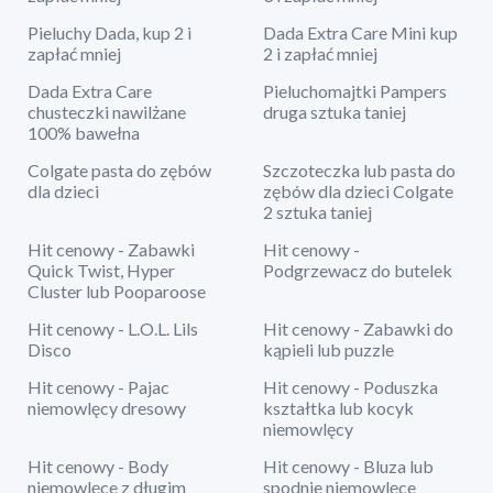
Pieluchy Dada, kup 2 i
Dada Extra Care Mini kup
zapłać mniej
2 i zapłać mniej
Dada Extra Care
Pieluchomajtki Pampers
chusteczki nawilżane
druga sztuka taniej
100% bawełna
Colgate pasta do zębów
Szczoteczka lub pasta do
dla dzieci
zębów dla dzieci Colgate
2 sztuka taniej
Hit cenowy - Zabawki
Hit cenowy -
Quick Twist, Hyper
Podgrzewacz do butelek
Cluster lub Pooparoose
Hit cenowy - L.O.L. Lils
Hit cenowy - Zabawki do
Disco
kąpieli lub puzzle
Hit cenowy - Pajac
Hit cenowy - Poduszka
niemowlęcy dresowy
kształtka lub kocyk
niemowlęcy
Hit cenowy - Body
Hit cenowy - Bluza lub
niemowlęce z długim
spodnie niemowlęce