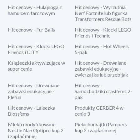
Hit cenowy - Hulajnoga z
Hit cenowy - Wyrzutnia
hamulcem tarczowym
Nerf Fortnite lub figurka
Transformers Rescue Bots
Hit cenowy - Fur Balls
Hit cenowy - Klocki LEGO
Friends i Technic
Hit cenowy - Klocki LEGO
Hit cenowy - Hot Wheels
Friends i CITY
5-pak
Książeczki aktywizujące w
Hit cenowy - Drewniane
super cenie
zabawki edukacyjne -
zwierzątka lub przebijak
Hit cenowy - Drewniane
Hit cenowy -
zabawki edukacyjne -
Samochodziki crash’ems 2-
Elefun
pak
Hit cenowy - Laleczka
Produkty GERBER 4 w
Bloss’ems
cenie 3
Mleko modyfikowane
Pieluchomajtki Pampers
Nestle Nan Optipro kup 2
kup 2 i zapłać mniej
i zapłać mniej