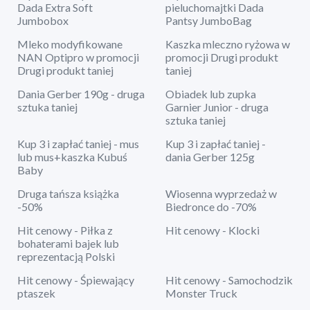
Dada Extra Soft
pieluchomajtki Dada
Jumbobox
Pantsy JumboBag
Mleko modyfikowane
Kaszka mleczno ryżowa w
NAN Optipro w promocji
promocji Drugi produkt
Drugi produkt taniej
taniej
Dania Gerber 190g - druga
Obiadek lub zupka
sztuka taniej
Garnier Junior - druga
sztuka taniej
Kup 3 i zapłać taniej - mus
Kup 3 i zapłać taniej -
lub mus+kaszka Kubuś
dania Gerber 125g
Baby
Druga tańsza książka
Wiosenna wyprzedaż w
-50%
Biedronce do -70%
Hit cenowy - Piłka z
Hit cenowy - Klocki
bohaterami bajek lub
reprezentacją Polski
Hit cenowy - Śpiewający
Hit cenowy - Samochodzik
ptaszek
Monster Truck