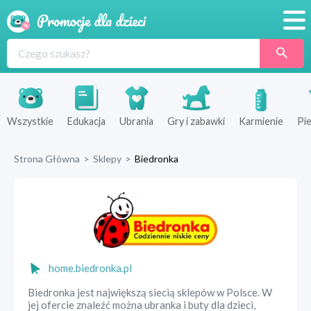
Promocje
Produkty
Sklepy
Wszystkie
Edukacja
Ubrania
Gry i zabawki
Karmienie
Pie
Blog
Strona Główna
>
Sklepy
>
Biedronka
Wyprawka
home.biedronka.pl
Biedronka jest największą siecią sklepów w Polsce. W
jej ofercie znaleźć można ubranka i buty dla dzieci,