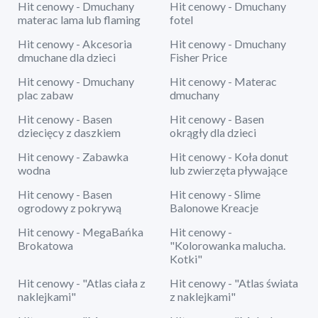
Hit cenowy - Dmuchany
Hit cenowy - Dmuchany
materac lama lub flaming
fotel
Hit cenowy - Akcesoria
Hit cenowy - Dmuchany
dmuchane dla dzieci
Fisher Price
Hit cenowy - Dmuchany
Hit cenowy - Materac
plac zabaw
dmuchany
Hit cenowy - Basen
Hit cenowy - Basen
dziecięcy z daszkiem
okrągły dla dzieci
Hit cenowy - Zabawka
Hit cenowy - Koła donut
wodna
lub zwierzęta pływające
Hit cenowy - Basen
Hit cenowy - Slime
ogrodowy z pokrywą
Balonowe Kreacje
Hit cenowy - MegaBańka
Hit cenowy -
Brokatowa
"Kolorowanka malucha.
Kotki"
Hit cenowy - "Atlas ciała z
Hit cenowy - "Atlas świata
naklejkami"
z naklejkami"