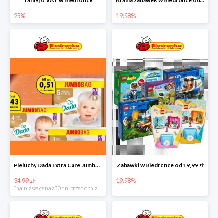
Taniej o VAT w Biedronce
Kraina zabawek w Biedronce od 19,99 zł
23%
19.98%
Pieluchy Dada Extra Care Jumbo Bag w super cenie
Zabawki w Biedronce od 19,99 zł
34.99 zł
19.98%
*najniższa cena z 30 dni przed obniżką