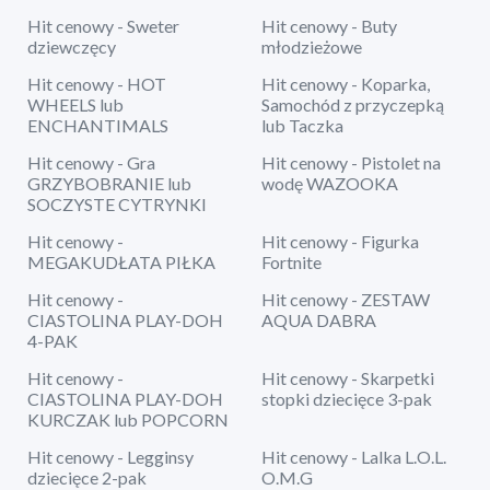
Hit cenowy - Sweter
Hit cenowy - Buty
dziewczęcy
młodzieżowe
Hit cenowy - HOT
Hit cenowy - Koparka,
WHEELS lub
Samochód z przyczepką
ENCHANTIMALS
lub Taczka
Hit cenowy - Gra
Hit cenowy - Pistolet na
GRZYBOBRANIE lub
wodę WAZOOKA
SOCZYSTE CYTRYNKI
Hit cenowy -
Hit cenowy - Figurka
MEGAKUDŁATA PIŁKA
Fortnite
Hit cenowy -
Hit cenowy - ZESTAW
CIASTOLINA PLAY-DOH
AQUA DABRA
4-PAK
Hit cenowy -
Hit cenowy - Skarpetki
CIASTOLINA PLAY-DOH
stopki dziecięce 3-pak
KURCZAK lub POPCORN
Hit cenowy - Legginsy
Hit cenowy - Lalka L.O.L.
dziecięce 2-pak
O.M.G