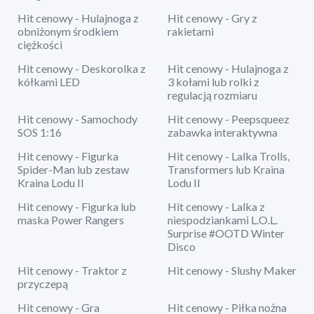
Hit cenowy - Hulajnoga z
Hit cenowy - Gry z
obniżonym środkiem
rakietami
ciężkości
Hit cenowy - Deskorolka z
Hit cenowy - Hulajnoga z
kółkami LED
3 kołami lub rolki z
regulacją rozmiaru
Hit cenowy - Samochody
Hit cenowy - Peepsqueez
SOS 1:16
zabawka interaktywna
Hit cenowy - Figurka
Hit cenowy - Lalka Trolls,
Spider-Man lub zestaw
Transformers lub Kraina
Kraina Lodu II
Lodu II
Hit cenowy - Figurka lub
Hit cenowy - Lalka z
maska Power Rangers
niespodziankami L.O.L.
Surprise #OOTD Winter
Disco
Hit cenowy - Traktor z
Hit cenowy - Slushy Maker
przyczepą
Hit cenowy - Gra
Hit cenowy - Piłka nożna