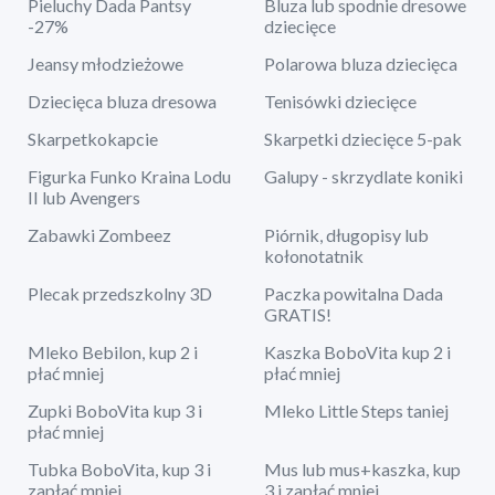
Pieluchy Dada Pantsy
Bluza lub spodnie dresowe
-27%
dziecięce
Jeansy młodzieżowe
Polarowa bluza dziecięca
Dziecięca bluza dresowa
Tenisówki dziecięce
Skarpetkokapcie
Skarpetki dziecięce 5-pak
Figurka Funko Kraina Lodu
Galupy - skrzydlate koniki
II lub Avengers
Zabawki Zombeez
Piórnik, długopisy lub
kołonotatnik
Plecak przedszkolny 3D
Paczka powitalna Dada
GRATIS!
Mleko Bebilon, kup 2 i
Kaszka BoboVita kup 2 i
płać mniej
płać mniej
Zupki BoboVita kup 3 i
Mleko Little Steps taniej
płać mniej
Tubka BoboVita, kup 3 i
Mus lub mus+kaszka, kup
zapłać mniej
3 i zapłać mniej