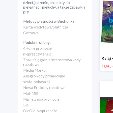
dzieci, jedzenie, produkty do
pielęgnacji pieluchy, a także zabawki i
gry.
Metody płatności w
Biedronka
:
Karta kredytowa/płatnicza
Gotówka
Podobne sklepy:
4Home promocje
nieprzeczytane.pl
Znak Księgarnia internetowa kody
rabatowe
16.98 zł
Media Markt
Allegro kody promocyjne
szafa-bobasa.pl
Nowa Era kody rabatowe
Moi-Mili
MamaGama promocje
Lidl
OleOle! wyprzedaże