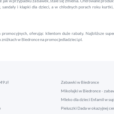
ie jak w przypadku zabawek, stale się zmienia. Oferowane produ
, sandały i klapki dla dzieci, a w chłodnych porach roku kurtki,
 promocyjnych, oferując klientom duże rabaty. Najbliższe supe
 zniżkach w Biedronce na promocjedladzieci.pl.
49 zł
Zabawki w Biedronce
Mikołajki w Biedronce - zaba
Mleko dla dzieci Enfamil w su
e
Pieluszki Dada w okazyjnej ce