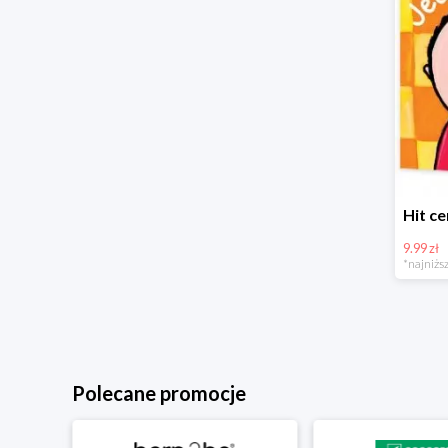
9.99 zł
*najniższ
Polecane promocje