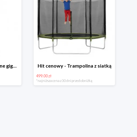
Hit cenowy - Bańki mydlane gigant lub płyn uzupełniający
Hit cenowy - Trampolina z siatką
499.00 zł
*najniższa cena z 30 dni przed obniżką