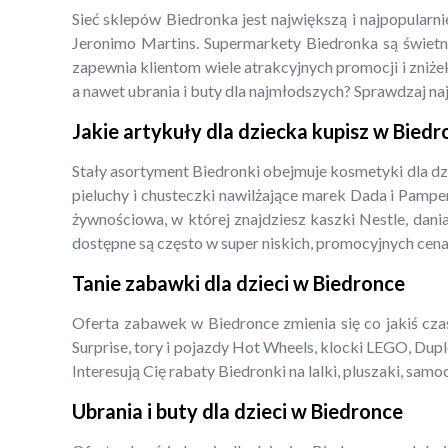
Sieć sklepów Biedronka jest największą i najpopularn
Jeronimo Martins. Supermarkety Biedronka są świetny
zapewnia klientom wiele atrakcyjnych promocji i zniżek
a nawet ubrania i buty dla najmłodszych? Sprawdzaj na
Jakie artykuły dla dziecka kupisz w Bied
Stały asortyment Biedronki obejmuje kosmetyki dla dz
pieluchy i chusteczki nawilżające marek Dada i Pampe
żywnościowa, w której znajdziesz kaszki Nestle, dani
dostępne są często w super niskich, promocyjnych cena
Tanie zabawki dla dzieci w Biedronce
Oferta zabawek w Biedronce zmienia się co jakiś czas,
Surprise, tory i pojazdy Hot Wheels, klocki LEGO, Dupl
Interesują Cię rabaty Biedronki na lalki, pluszaki, s
Ubrania i buty dla dzieci w Biedronce