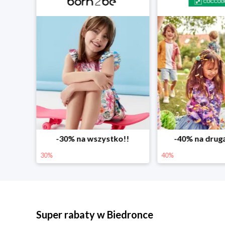
wszystko!!
-40% na drugą sztukę
Wiosen
40%
25%
Super rabaty w Biedronce