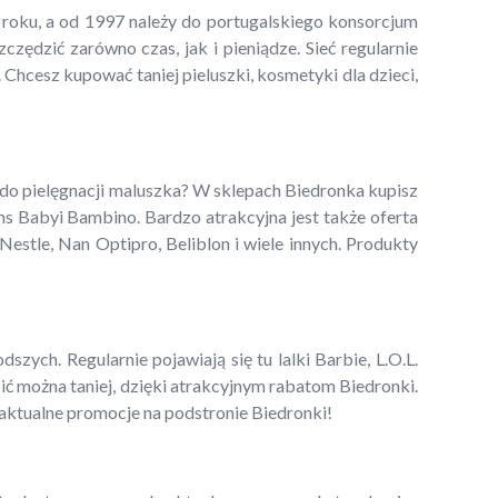
5 roku, a od 1997 należy do portugalskiego konsorcjum
ędzić zarówno czas, jak i pieniądze. Sieć regularnie
 Chcesz kupować taniej pieluszki, kosmetyki dla dzieci,
 do pielęgnacji maluszka? W sklepach Biedronka kupisz
ns Babyi Bambino. Bardzo atrakcyjna jest także oferta
estle, Nan Optipro, Beliblon i wiele innych. Produkty
zych. Regularnie pojawiają się tu lalki Barbie, L.O.L.
pić można taniej, dzięki atrakcyjnym rabatom Biedronki.
 aktualne promocje na podstronie Biedronki!