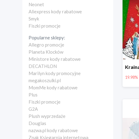
Neonet
Aliexpress kody rabatowe
Smyk
Fiszki promocje
Popularne sklepy:
Allegro promocje
Planeta Klocków
Ministore kody rabatowe
DECATHLON
Marilyn kody promocyjne
19.98%
megakoszulki.pl
MomMe kody rabatowe
Plus
Fiszki promocje
G2A
Plush wyprzedaże
Douglas
nazwa.pl kody rabatowe
Znak Księgarnia internetowa