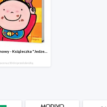
Hit cenowy - Książeczka "Jedzenie"
a cena z 30 dni przed obniżką