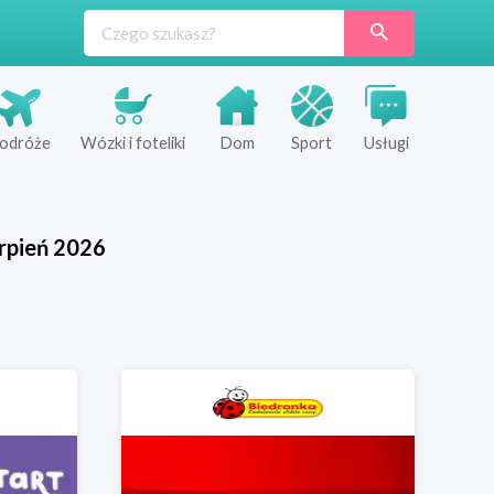
odróże
Wózki i foteliki
Dom
Sport
Usługi
rpień
2026