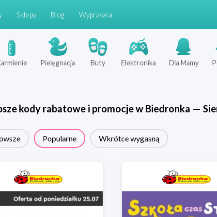
y
Sklepy
Blog
Wyprawka
armienie
Pielęgnacja
Buty
Elektronika
Dla Mamy
P
psze kody rabatowe i promocje w
Biedronka
—
Sie
owsze
Popularne
Wkrótce wygasną