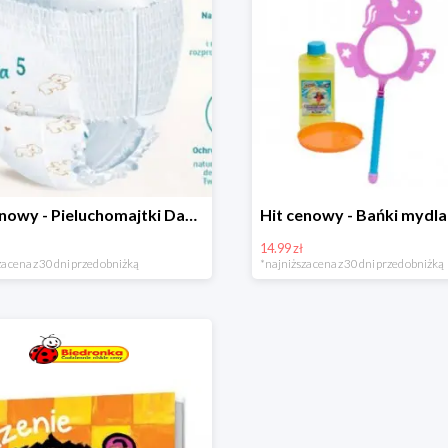
Hit cenowy - Pieluchomajtki Dada Pants
14.99 zł
a cena z 30 dni przed obniżką
*najniższa cena z 30 dni przed obniżką