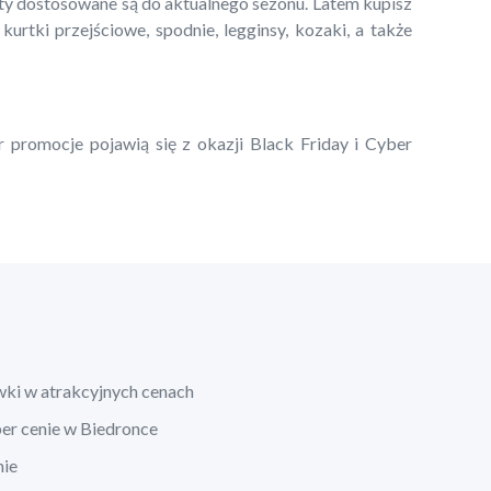
kty dostosowane są do aktualnego sezonu. Latem kupisz
 kurtki przejściowe, spodnie, legginsy, kozaki, a także
r promocje pojawią się z okazji Black Friday i Cyber
wki w atrakcyjnych cenach
per cenie w Biedronce
nie