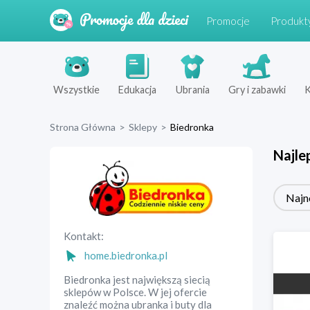
Promocje
Produkt
Wszystkie
Edukacja
Ubrania
Gry i zabawki
K
Strona Główna
>
Sklepy
>
Biedronka
Najle
Najn
Kontakt:
home.biedronka.pl
Biedronka jest największą siecią
sklepów w Polsce. W jej ofercie
znaleźć można ubranka i buty dla