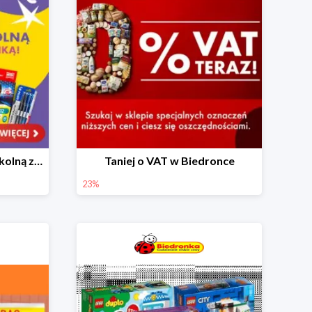
Skompletuj wyprawkę szkolną z Biedronką od 4,99 zł
Taniej o VAT w Biedronce
23%