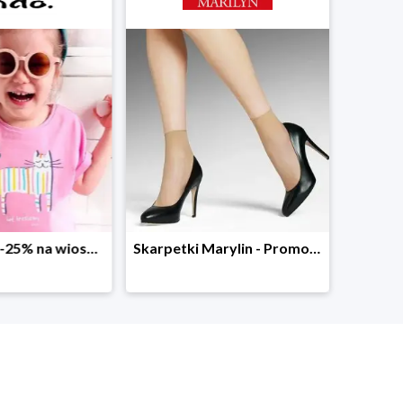
Skarpetki Marylin - Promocja 4+1
Sezonowa wyprzedaż. Kurtki do -50%
50%