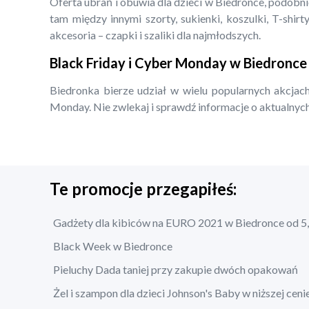
Oferta ubrań i obuwia dla dzieci w Biedronce, podobn
tam między innymi szorty, sukienki, koszulki, T-shirty
akcesoria – czapki i szaliki dla najmłodszych.
Black Friday i Cyber Monday w Biedronce
Biedronka bierze udział w wielu popularnych akcjach
Monday. Nie zwlekaj i sprawdź informacje o aktualnych
Te promocje przegapiłeś:
Gadżety dla kibiców na EURO 2021 w Biedronce od 5,
Black Week w Biedronce
Pieluchy Dada taniej przy zakupie dwóch opakowań
Żel i szampon dla dzieci Johnson's Baby w niższej ceni