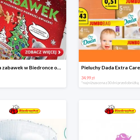
Kraina zabawek w Biedronce od 19,99 zł
34.99 zł
*najniższa cena z 30 dni przed obniżką