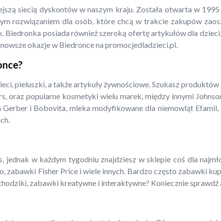
iejszą siecią dyskontów w naszym kraju. Została otwarta w 199
m rozwiązaniem dla osób, które chcą w trakcie zakupów zaoszcz
. Biedronka posiada również szeroką ofertę artykułów dla dzieci.
jnowsze okazje w Biedronce na promocjedladzieci.pl.
ronce?
ieci, pieluszki, a także artykuły żywnościowe. Szukasz produktów
rs, oraz popularne kosmetyki wielu marek, między innymi Johnso
a Gerber i Bobovita, mleka modyfikowane dla niemowląt Efamil, N
ch.
 jednak w każdym tygodniu znajdziesz w sklepie coś dla najmłods
o, zabawki Fisher Price i wiele innych. Bardzo często zabawki ku
amochodziki, zabawki kreatywne i interaktywne? Koniecznie sprawdź