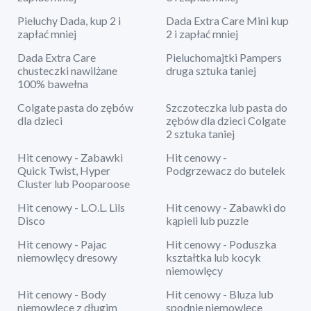
Pieluchy Dada, kup 2 i
Dada Extra Care Mini kup
zapłać mniej
2 i zapłać mniej
Dada Extra Care
Pieluchomajtki Pampers
chusteczki nawilżane
druga sztuka taniej
100% bawełna
Colgate pasta do zębów
Szczoteczka lub pasta do
dla dzieci
zębów dla dzieci Colgate
2 sztuka taniej
Hit cenowy - Zabawki
Hit cenowy -
Quick Twist, Hyper
Podgrzewacz do butelek
Cluster lub Pooparoose
Hit cenowy - L.O.L. Lils
Hit cenowy - Zabawki do
Disco
kąpieli lub puzzle
Hit cenowy - Pajac
Hit cenowy - Poduszka
niemowlęcy dresowy
kształtka lub kocyk
niemowlęcy
Hit cenowy - Body
Hit cenowy - Bluza lub
niemowlęce z długim
spodnie niemowlęce