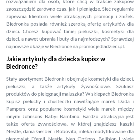
rozwiązaniem dla osób, które chcą w trakcie zakupów
zaoszczędzić zarówno czas, jak i pieniądze. Sieć regularnie
zapewnia klientom wiele atrakcyjnych promocji i zniżek.
Biedronka posiada również szeroką ofertę artykułów dla
dzieci. Chcesz kupować taniej pieluszki, kosmetyki dla
dzieci, a nawet ubrania i buty dla najmłodszych? Sprawdzaj
najnowsze okazje w Biedronce na promocjedladzieci.pl.
Jakie artykuły dla dziecka kupisz w
Biedronce?
Stały asortyment Biedronki obejmuje kosmetyki dla dzieci,
pieluszki, a także artykuły żywnościowe. Szukasz
produktów do pielęgnacji maluszka? W sklepach Biedronka
kupisz pieluchy i chusteczki nawilżające marek Dada i
Pampers, oraz popularne kosmetyki wielu marek, między
innymi Johnsons Babyi Bambino. Bardzo atrakcyjna jest
także oferta żywnościowa, w której znajdziesz kaszki
Nestle, dania Gerber i Bobovita, mleka modyfikowane dla
niemowląt Efamil, Nestle, Nan Optipro, Beliblon i wiele