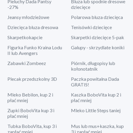
Pieluchy Dada Pantsy
Bluza lub spodnie dresowe
-27%
dziecięce
Jeansy młodzieżowe
Polarowa bluza dziecięca
Dziecięca bluza dresowa
Tenisówki dziecięce
Skarpetkokapcie
Skarpetki dziecięce 5-pak
Figurka Funko Kraina Lodu
Galupy - skrzydlate koniki
II lub Avengers
Zabawki Zombeez
Piórnik, długopisy lub
kołonotatnik
Plecak przedszkolny 3D
Paczka powitalna Dada
GRATIS!
Mleko Bebilon, kup 2 i
Kaszka BoboVita kup 2 i
płać mniej
płać mniej
Zupki BoboVita kup 3 i
Mleko Little Steps taniej
płać mniej
Tubka BoboVita, kup 3 i
Mus lub mus+kaszka, kup
zapłać mniej
3 i zapłać mniej