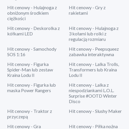
Hit cenowy - Hulajnoga z
Hit cenowy - Gry z
obniżonym środkiem
rakietami
ciężkości
Hit cenowy - Deskorolka z
Hit cenowy - Hulajnoga z
kółkami LED
3 kołami lub rolki z
regulacją rozmiaru
Hit cenowy - Samochody
Hit cenowy - Peepsqueez
SOS 1:16
zabawka interaktywna
Hit cenowy - Figurka
Hit cenowy - Lalka Trolls,
Spider-Man lub zestaw
Transformers lub Kraina
Kraina Lodu II
Lodu II
Hit cenowy - Figurka lub
Hit cenowy - Lalka z
maska Power Rangers
niespodziankami L.O.L.
Surprise #OOTD Winter
Disco
Hit cenowy - Traktor z
Hit cenowy - Slushy Maker
przyczepą
Hit cenowy - Gra
Hit cenowy - Piłka nożna