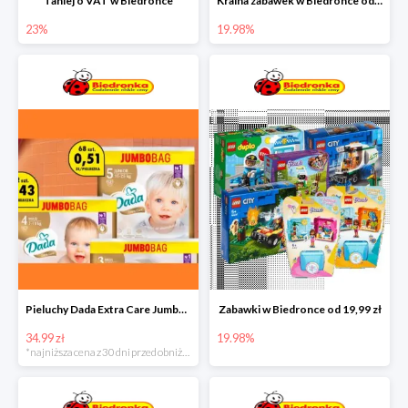
Taniej o VAT w Biedronce
Kraina zabawek w Biedronce od 19,99 zł
23%
19.98%
Pieluchy Dada Extra Care Jumbo Bag w super cenie
Zabawki w Biedronce od 19,99 zł
34.99 zł
19.98%
*najniższa cena z 30 dni przed obniżką