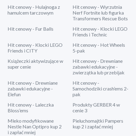
Hit cenowy - Hulajnoga z
Hit cenowy - Wyrzutnia
hamulcem tarczowym
Nerf Fortnite lub figurka
Transformers Rescue Bots
Hit cenowy - Fur Balls
Hit cenowy - Klocki LEGO
Friends i Technic
Hit cenowy - Klocki LEGO
Hit cenowy - Hot Wheels
Friends i CITY
5-pak
Książeczki aktywizujące w
Hit cenowy - Drewniane
super cenie
zabawki edukacyjne -
zwierzątka lub przebijak
Hit cenowy - Drewniane
Hit cenowy -
zabawki edukacyjne -
Samochodziki crash’ems 2-
Elefun
pak
Hit cenowy - Laleczka
Produkty GERBER 4 w
Bloss’ems
cenie 3
Mleko modyfikowane
Pieluchomajtki Pampers
Nestle Nan Optipro kup 2
kup 2 i zapłać mniej
i zapłać mniej