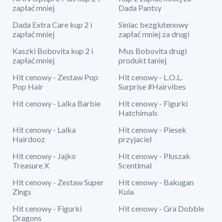
zapłać mniej
Dada Pantsy
Dada Extra Care kup 2 i
Sinlac bezglutenowy
zapłać mniej
zapłać mniej za drugi
Kaszki Bobovita kup 2 i
Mus Bobovita drugi
zapłać mniej
produkt taniej
Hit cenowy - Zestaw Pop
Hit cenowy - L.O.L.
Pop Hair
Surprise #Hairvibes
Hit cenowy - Lalka Barbie
Hit cenowy - Figurki
Hatchimals
Hit cenowy - Lalka
Hit cenowy - Piesek
Hairdooz
przyjaciel
Hit cenowy - Jajko
Hit cenowy - Pluszak
Treasure X
Scentimal
Hit cenowy - Zestaw Super
Hit cenowy - Bakugan
Zings
Kula
Hit cenowy - Figurki
Hit cenowy - Gra Dobble
Dragons