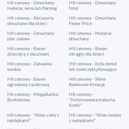
Hit cenowy - Dmuchany
Hit cenowy - Dmuchany
materac lama lub flaming
fotel
Hit cenowy - Akcesoria
Hit cenowy - Dmuchany
dmuchane dla dzieci
Fisher Price
Hit cenowy - Dmuchany
Hit cenowy - Materac
plac zabaw
dmuchany
Hit cenowy - Basen
Hit cenowy - Basen
dziecięcy z daszkiem
okrągły dla dzieci
Hit cenowy - Zabawka
Hit cenowy - Koła donut
wodna
lub zwierzęta pływające
Hit cenowy - Basen
Hit cenowy - Slime
ogrodowy z pokrywą
Balonowe Kreacje
Hit cenowy - MegaBańka
Hit cenowy -
Brokatowa
"Kolorowanka malucha.
Kotki"
Hit cenowy - "Atlas ciała z
Hit cenowy - "Atlas świata
naklejkami"
z naklejkami"