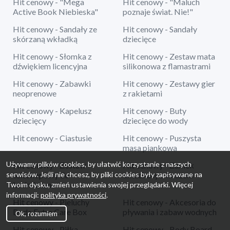
Hit cenowy - "Mega
Hit cenowy - "Maluch
Active Book Niebieska"
poznaje świat. Nie!"
Hit cenowy - Sandały ze
Hit cenowy - Sandały
skórzaną wkładką
dziecięce
Hit cenowy - Słomka z
Hit cenowy - Zestaw mata
dźwiękiem licencyjna
silikonowa z flamastrami
Hit cenowy - Zabawki
Hit cenowy - Zestawy gier
neoprenowe
z rakietami
Hit cenowy - Kapelusz
Hit cenowy - Buty
dziecięcy
dziecięce do wody
Hit cenowy - Ciastusie
Hit cenowy - Puszysta
masa piankowa
Używamy plików cookies, by ułatwić korzystanie z naszych
Hit cenowy - Zestaw
Hit cenowy - Zamek
serwisów. Jeśli nie chcesz, by pliki cookies były zapisywane na
teleskopowy do
dmuchany z koszem
badmintona
Twoim dysku, zmień ustawienia swojej przeglądarki. Więcej
informacji:
polityka prywatności
.
Hit cenowy - Pieluchy
Hit cenowy - Akcesoria do
Dada Extra Care Box
pływania i zabaw wodnych
Ok, rozumiem
Hit cenowy - Piłka
Hit cenowy - Body Board