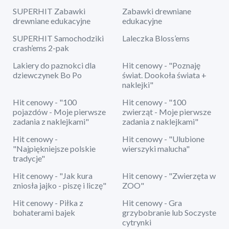
SUPERHIT Zabawki
Zabawki drewniane
drewniane edukacyjne
edukacyjne
SUPERHIT Samochodziki
Laleczka Bloss’ems
crash’ems 2-pak
Lakiery do paznokci dla
Hit cenowy - "Poznaję
dziewczynek Bo Po
świat. Dookoła świata +
naklejki"
Hit cenowy - "100
Hit cenowy - "100
pojazdów - Moje pierwsze
zwierząt - Moje pierwsze
zadania z naklejkami"
zadania z naklejkami"
Hit cenowy -
Hit cenowy - "Ulubione
"Najpiękniejsze polskie
wierszyki malucha"
tradycje"
Hit cenowy - "Jak kura
Hit cenowy - "Zwierzęta w
zniosła jajko - piszę i liczę"
ZOO"
Hit cenowy - Piłka z
Hit cenowy - Gra
bohaterami bajek
grzybobranie lub Soczyste
cytrynki