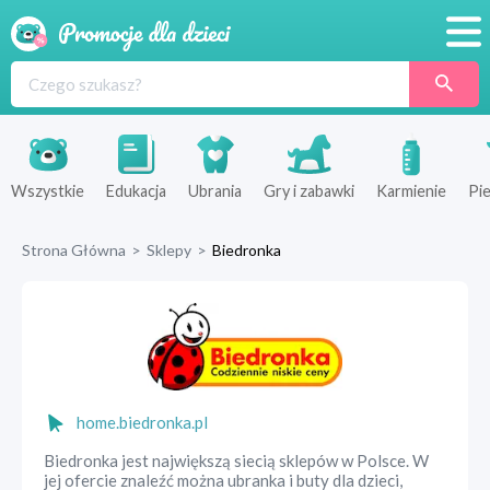
Promocje
Produkty
Sklepy
Wszystkie
Edukacja
Ubrania
Gry i zabawki
Karmienie
Pie
Blog
Strona Główna
>
Sklepy
>
Biedronka
Wyprawka
home.biedronka.pl
Biedronka jest największą siecią sklepów w Polsce. W
jej ofercie znaleźć można ubranka i buty dla dzieci,