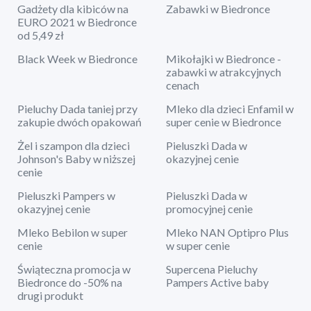
Gadżety dla kibiców na
Zabawki w Biedronce
EURO 2021 w Biedronce
od 5,49 zł
Black Week w Biedronce
Mikołajki w Biedronce -
zabawki w atrakcyjnych
cenach
Pieluchy Dada taniej przy
Mleko dla dzieci Enfamil w
zakupie dwóch opakowań
super cenie w Biedronce
Żel i szampon dla dzieci
Pieluszki Dada w
Johnson's Baby w niższej
okazyjnej cenie
cenie
Pieluszki Pampers w
Pieluszki Dada w
okazyjnej cenie
promocyjnej cenie
Mleko Bebilon w super
Mleko NAN Optipro Plus
cenie
w super cenie
Świąteczna promocja w
Supercena Pieluchy
Biedronce do -50% na
Pampers Active baby
drugi produkt