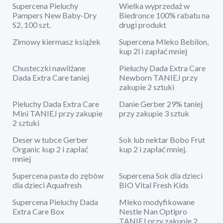
Supercena Pieluchy
Wielka wyprzedaż w
Pampers New Baby-Dry
Biedronce 100% rabatu na
S2, 100 szt.
drugi produkt
Zimowy kiermasz książek
Supercena Mleko Bebilon,
kup 2l i zapłać mniej
Chusteczki nawilżane
Pieluchy Dada Extra Care
Dada Extra Care taniej
Newborn TANIEJ przy
zakupie 2 sztuki
Pieluchy Dada Extra Care
Danie Gerber 29% taniej
Mini TANIEJ przy zakupie
przy zakupie 3 sztuk
2 sztuki
Deser w tubce Gerber
Sok lub nektar Bobo Frut
Organic kup 2 i zapłać
kup 2 i zapłać mniej.
mniej
Supercena pasta do zębów
Supercena Sok dla dzieci
dla dzieci Aquafresh
BIO Vital Fresh Kids
Supercena Pieluchy Dada
Mleko modyfikowane
Extra Care Box
Nestle Nan Optipro
TANIEJ przy zakupie 2