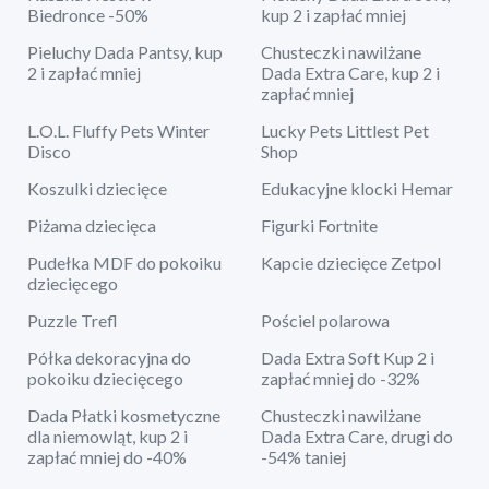
Biedronce -50%
kup 2 i zapłać mniej
Pieluchy Dada Pantsy, kup
Chusteczki nawilżane
2 i zapłać mniej
Dada Extra Care, kup 2 i
zapłać mniej
L.O.L. Fluffy Pets Winter
Lucky Pets Littlest Pet
Disco
Shop
Koszulki dziecięce
Edukacyjne klocki Hemar
Piżama dziecięca
Figurki Fortnite
Pudełka MDF do pokoiku
Kapcie dziecięce Zetpol
dziecięcego
Puzzle Trefl
Pościel polarowa
Półka dekoracyjna do
Dada Extra Soft Kup 2 i
pokoiku dziecięcego
zapłać mniej do -32%
Dada Płatki kosmetyczne
Chusteczki nawilżane
dla niemowląt, kup 2 i
Dada Extra Care, drugi do
zapłać mniej do -40%
-54% taniej