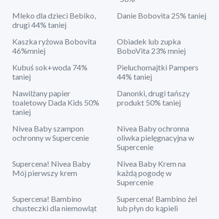
Mleko dla dzieci Bebiko,
Danie Bobovita 25% taniej
drugi 44% taniej
Kaszka ryżowa Bobovita
Obiadek lub zupka
46%mniej
BoboVita 23% mniej
Kubuś sok+woda 74%
Pieluchomajtki Pampers
taniej
44% taniej
Nawilżany papier
Danonki, drugi tańszy
toaletowy Dada Kids 50%
produkt 50% taniej
taniej
Nivea Baby szampon
Nivea Baby ochronna
ochronny w Supercenie
oliwka pielęgnacyjna w
Supercenie
Supercena! Nivea Baby
Nivea Baby Krem na
Mój pierwszy krem
każdą pogodę w
Supercenie
Supercena! Bambino
Supercena! Bambino żel
chusteczki dla niemowląt
lub płyn do kąpieli