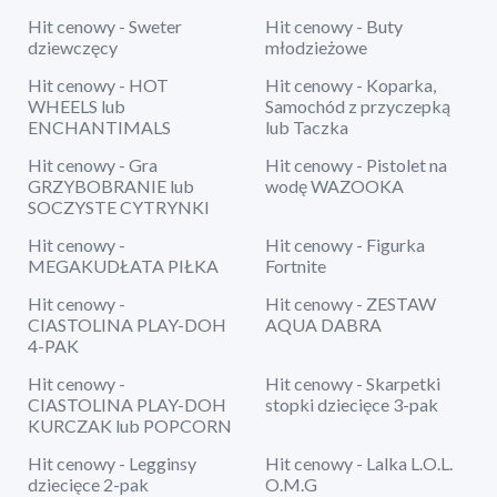
Hit cenowy - Sweter
Hit cenowy - Buty
dziewczęcy
młodzieżowe
Hit cenowy - HOT
Hit cenowy - Koparka,
WHEELS lub
Samochód z przyczepką
ENCHANTIMALS
lub Taczka
Hit cenowy - Gra
Hit cenowy - Pistolet na
GRZYBOBRANIE lub
wodę WAZOOKA
SOCZYSTE CYTRYNKI
Hit cenowy -
Hit cenowy - Figurka
MEGAKUDŁATA PIŁKA
Fortnite
Hit cenowy -
Hit cenowy - ZESTAW
CIASTOLINA PLAY-DOH
AQUA DABRA
4-PAK
Hit cenowy -
Hit cenowy - Skarpetki
CIASTOLINA PLAY-DOH
stopki dziecięce 3-pak
KURCZAK lub POPCORN
Hit cenowy - Legginsy
Hit cenowy - Lalka L.O.L.
dziecięce 2-pak
O.M.G