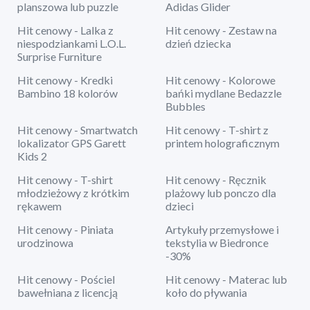
planszowa lub puzzle
Adidas Glider
Hit cenowy - Lalka z
Hit cenowy - Zestaw na
niespodziankami L.O.L.
dzień dziecka
Surprise Furniture
Hit cenowy - Kredki
Hit cenowy - Kolorowe
Bambino 18 kolorów
bańki mydlane Bedazzle
Bubbles
Hit cenowy - Smartwatch
Hit cenowy - T-shirt z
lokalizator GPS Garett
printem holograficznym
Kids 2
Hit cenowy - T-shirt
Hit cenowy - Ręcznik
młodzieżowy z krótkim
plażowy lub ponczo dla
rękawem
dzieci
Hit cenowy - Piniata
Artykuły przemysłowe i
urodzinowa
tekstylia w Biedronce
-30%
Hit cenowy - Pościel
Hit cenowy - Materac lub
bawełniana z licencją
koło do pływania