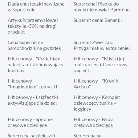
Dada chusteczki nawilżane
Supercena! Pianka do
w Supercenie
mycia niemowląt Bambino
Artykuły przemysłowe i
Superhit cena! Bananki
tekstylia -50% na drugi
produkt
Cena Superhit na
Superhit Zwierzaki
Samochodzik na gwizdek
Przygarniakiw extra cenie!
Hit cenowy - "Ozdabiam
Hit cenowy - "Misia i jej
naklejkami. Zdumiewający
mali pacjenci. Deszczowy
kosmos"
pacjent"
Hit cenowy -
Hit cenowy - "Kroniki
"Imaginarium" tomy I i II
Archeo"
Hit cenowy - książeczki
Hit cenowy - Komplet
aktywizujące dla dzieci
dziewczęcy tunika +
legginsy
Hit cenowy - Spodnie
Hit cenowy - Bluza
dresowe dziecięce
dresowa dziecięca
Supercena na pieluszki
Supercena na