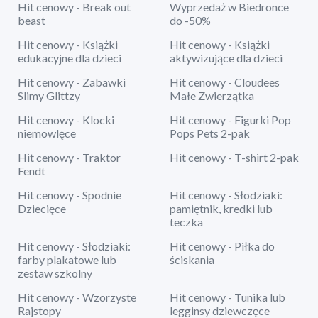
Hit cenowy - Break out
Wyprzedaż w Biedronce
beast
do -50%
Hit cenowy - Książki
Hit cenowy - Książki
edukacyjne dla dzieci
aktywizujące dla dzieci
Hit cenowy - Zabawki
Hit cenowy - Cloudees
Slimy Glittzy
Małe Zwierzątka
Hit cenowy - Klocki
Hit cenowy - Figurki Pop
niemowlęce
Pops Pets 2-pak
Hit cenowy - Traktor
Hit cenowy - T-shirt 2-pak
Fendt
Hit cenowy - Spodnie
Hit cenowy - Słodziaki:
Dziecięce
pamiętnik, kredki lub
teczka
Hit cenowy - Słodziaki:
Hit cenowy - Piłka do
farby plakatowe lub
ściskania
zestaw szkolny
Hit cenowy - Wzorzyste
Hit cenowy - Tunika lub
Rajstopy
legginsy dziewczęce