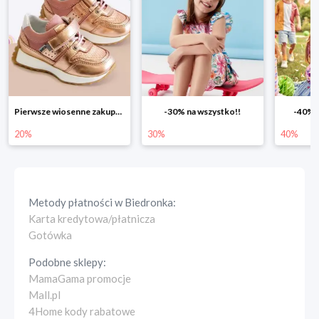
Pierwsze wiosenne zakupy -20%
-30% na wszystko!!
-40% n
20%
30%
40%
Metody płatności w
Biedronka
:
Karta kredytowa/płatnicza
Gotówka
Podobne sklepy:
MamaGama promocje
Mall.pl
4Home kody rabatowe