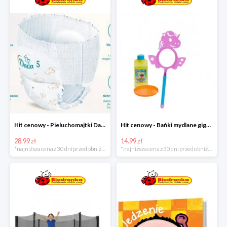
Hit cenowy - Pieluchomajtki Dada Pants
Hit cenowy - Bańki mydlane gigant lub płyn uzupełniający
28.99 zł
14.99 zł
*najniższa cena z 30 dni przed obniżką
*najniższa cena z 30 dni przed obniżką