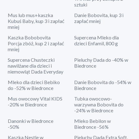
sztuki
Mus lub mus+kaszka
Danie Bobovita, kup 3 i
Kubuś Baby, kup 3 i zapłać
zapłać mniej
mniej
Kaszka Bobobovita
Supercena Mleko dla
Porcja zbóż, kup 2 i zapłać
dzieci Enfamil, 800 g
mniej
Supercena Chusteczki
Pieluchy Dada do -40% w
nawilżane dla dzieci i
Biedronce
niemowląt Dada Everyday
Mleko dla dzieci Bebiko
Danie Bobovita do -54% w
do -52% w Biedronce
Biedronce
Mus owocowy Vital KIDS
Tubka owocowo-
-20% w Biedronce
warzywna Bobovita do
-24% w Biedronce
Danonki w Biedronce
Mleko Bebilon w
-50%
Biedronce -56%
Kaszka Nestle w
Pieluchy Dada Extra Soft,