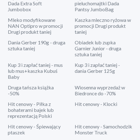
Dada Extra Soft
pieluchomajtki Dada
Jumbobox
Pantsy JumboBag
Mleko modyfikowane
Kaszka mleczno ryżowa w
NAN Optipro w promocji
promocji Drugi produkt
Drugi produkt taniej
taniej
Dania Gerber 190g - druga
Obiadek lub zupka
sztuka taniej
Garnier Junior - druga
sztuka taniej
Kup 3 i zapłać taniej - mus
Kup 3 i zapłać taniej -
lub mus+kaszka Kubuś
dania Gerber 125g
Baby
Druga tańsza książka
Wiosenna wyprzedaż w
-50%
Biedronce do -70%
Hit cenowy - Piłka z
Hit cenowy - Klocki
bohaterami bajek lub
reprezentacją Polski
Hit cenowy - Śpiewający
Hit cenowy - Samochodzik
ptaszek
Monster Truck