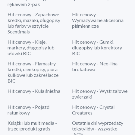
rękawem 2-pak
Hit cenowy - Zapachowe
Hit cenowy -
kredki, mazaki, długopisy
Wymazywalne akcesoria
lub farby w sztyfcie
piśmiennicze
Scentimals
Hit cenowy - Kleje,
Hit cenowy - Gumki,
markery, długopisy lub
długopisy lub korektory
ołówki BIC
BIC
Hit cenowy - Flamastry,
Hit cenowy - Neo-lina
kredki, cienkopisy, pióra
brokatowa
kulkowe lub zakreślacze
BIC
Hit cenowy - Kula śnieżna
Hit cenowy - Wystrzałowe
zwierzaki
Hit cenowy - Pojazd
Hit cenowy - Crystal
ratunkowy
Creatures
Książki lub multimedia -
Ostatnie dni wyprzedaży
trzeci produkt gratis
tekstyliów - wszystko
-50%