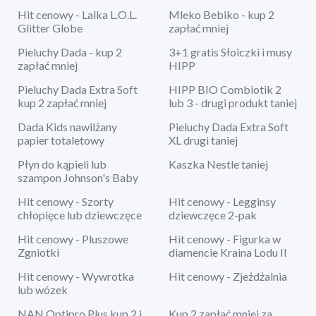
Hit cenowy - Lalka L.O.L.
Mleko Bebiko - kup 2
Glitter Globe
zapłać mniej
Pieluchy Dada - kup 2
3+1 gratis Słoiczki i musy
zapłać mniej
HIPP
Pieluchy Dada Extra Soft
HIPP BIO Combiotik 2
kup 2 zapłać mniej
lub 3 - drugi produkt taniej
Dada Kids nawilżany
Pieluchy Dada Extra Soft
papier totaletowy
XL drugi taniej
Płyn do kąpieli lub
Kaszka Nestle taniej
szampon Johnson's Baby
Hit cenowy - Szorty
Hit cenowy - Legginsy
chłopięce lub dziewczęce
dziewczęce 2-pak
Hit cenowy - Pluszowe
Hit cenowy - Figurka w
Zgniotki
diamencie Kraina Lodu II
Hit cenowy - Wywrotka
Hit cenowy - Zjeżdżalnia
lub wózek
NAN Optipro Plus kup 2 i
Kup 2 zapłać mniej za