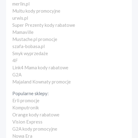
merlin.pl
Multu kody promocyjne
urwis.pl
Super Prezenty kody rabatowe
Mamaville
Mustache.pl promocje
szafa-bobasa.pl
Smyk wyprzedaże
4F
Link4 Mama kody rabatowe
G2A
Majaland Kownaty promocje
Popularne sklepy:
Erli promocje
Komputronik
Orange kody rabatowe
Vision Express
G2A kody promocyjne
Nowa Era