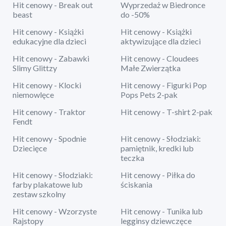
Hit cenowy - Break out
Wyprzedaż w Biedronce
beast
do -50%
Hit cenowy - Książki
Hit cenowy - Książki
edukacyjne dla dzieci
aktywizujące dla dzieci
Hit cenowy - Zabawki
Hit cenowy - Cloudees
Slimy Glittzy
Małe Zwierzątka
Hit cenowy - Klocki
Hit cenowy - Figurki Pop
niemowlęce
Pops Pets 2-pak
Hit cenowy - Traktor
Hit cenowy - T-shirt 2-pak
Fendt
Hit cenowy - Spodnie
Hit cenowy - Słodziaki:
Dziecięce
pamiętnik, kredki lub
teczka
Hit cenowy - Słodziaki:
Hit cenowy - Piłka do
farby plakatowe lub
ściskania
zestaw szkolny
Hit cenowy - Wzorzyste
Hit cenowy - Tunika lub
Rajstopy
legginsy dziewczęce