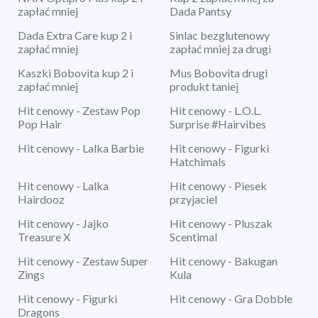
zapłać mniej
Dada Pantsy
Dada Extra Care kup 2 i
Sinlac bezglutenowy
zapłać mniej
zapłać mniej za drugi
Kaszki Bobovita kup 2 i
Mus Bobovita drugi
zapłać mniej
produkt taniej
Hit cenowy - Zestaw Pop
Hit cenowy - L.O.L.
Pop Hair
Surprise #Hairvibes
Hit cenowy - Lalka Barbie
Hit cenowy - Figurki
Hatchimals
Hit cenowy - Lalka
Hit cenowy - Piesek
Hairdooz
przyjaciel
Hit cenowy - Jajko
Hit cenowy - Pluszak
Treasure X
Scentimal
Hit cenowy - Zestaw Super
Hit cenowy - Bakugan
Zings
Kula
Hit cenowy - Figurki
Hit cenowy - Gra Dobble
Dragons