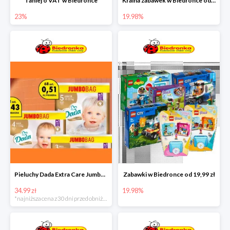
Taniej o VAT w Biedronce
Kraina zabawek w Biedronce od 19,99 zł
23%
19.98%
Pieluchy Dada Extra Care Jumbo Bag w super cenie
Zabawki w Biedronce od 19,99 zł
34.99 zł
19.98%
*najniższa cena z 30 dni przed obniżką