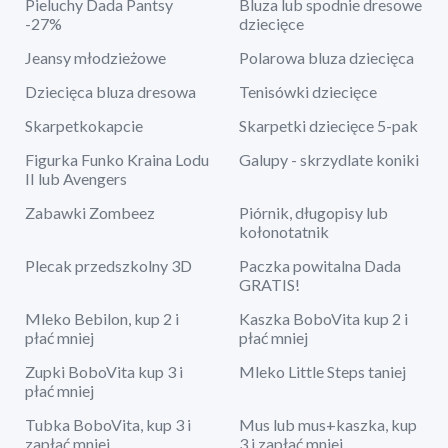
Pieluchy Dada Pantsy
Bluza lub spodnie dresowe
-27%
dziecięce
Jeansy młodzieżowe
Polarowa bluza dziecięca
Dziecięca bluza dresowa
Tenisówki dziecięce
Skarpetkokapcie
Skarpetki dziecięce 5-pak
Figurka Funko Kraina Lodu
Galupy - skrzydlate koniki
II lub Avengers
Zabawki Zombeez
Piórnik, długopisy lub
kołonotatnik
Plecak przedszkolny 3D
Paczka powitalna Dada
GRATIS!
Mleko Bebilon, kup 2 i
Kaszka BoboVita kup 2 i
płać mniej
płać mniej
Zupki BoboVita kup 3 i
Mleko Little Steps taniej
płać mniej
Tubka BoboVita, kup 3 i
Mus lub mus+kaszka, kup
zapłać mniej
3 i zapłać mniej