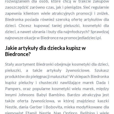
rozwiązaniem dla osób, które chcą w trakcie zakupów
zaoszczędzić zarówno czas, jak i pieniądze. Sieć regularnie
zapewnia klientom wiele atrakcyjnych promocji i zniżek.
Biedronka posiada również szeroką ofertę artykułów dla
dzieci. Chcesz kupować taniej pieluszki, kosmetyki dla
dzieci, a nawet ubrania i buty dla najmłodszych? Sprawdzaj
najnowsze okazje w Biedronce na promocjedladzieci.pl.
Jakie artykuły dla dziecka kupisz w
Biedronce?
Stały asortyment Biedronki obejmuje kosmetyki dla dzieci,
pieluszki, a także artykuły żywnościowe. Szukasz
produktów do pielęgnacji maluszka? W sklepach Biedronka
kupisz pieluchy i chusteczki nawilżające marek Dada i
Pampers, oraz popularne kosmetyki wielu marek, między
innymi Johnsons Babyi Bambino. Bardzo atrakcyjna jest
także oferta żywnościowa, w której znajdziesz kaszki
Nestle, dania Gerber i Bobovita, mleka modyfikowane dla
niemowląt Efamil, Nestle, Nan Optipro, Beliblon i wiele