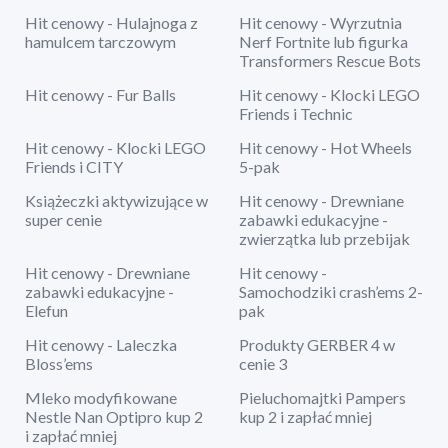
Hit cenowy - Hulajnoga z
Hit cenowy - Wyrzutnia
hamulcem tarczowym
Nerf Fortnite lub figurka
Transformers Rescue Bots
Hit cenowy - Fur Balls
Hit cenowy - Klocki LEGO
Friends i Technic
Hit cenowy - Klocki LEGO
Hit cenowy - Hot Wheels
Friends i CITY
5-pak
Książeczki aktywizujące w
Hit cenowy - Drewniane
super cenie
zabawki edukacyjne -
zwierzątka lub przebijak
Hit cenowy - Drewniane
Hit cenowy -
zabawki edukacyjne -
Samochodziki crash’ems 2-
Elefun
pak
Hit cenowy - Laleczka
Produkty GERBER 4 w
Bloss’ems
cenie 3
Mleko modyfikowane
Pieluchomajtki Pampers
Nestle Nan Optipro kup 2
kup 2 i zapłać mniej
i zapłać mniej