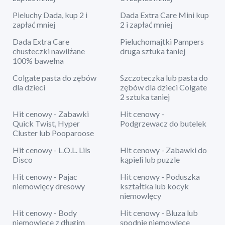
Pieluchy Dada, kup 2 i
Dada Extra Care Mini kup
zapłać mniej
2 i zapłać mniej
Dada Extra Care
Pieluchomajtki Pampers
chusteczki nawilżane
druga sztuka taniej
100% bawełna
Colgate pasta do zębów
Szczoteczka lub pasta do
dla dzieci
zębów dla dzieci Colgate
2 sztuka taniej
Hit cenowy - Zabawki
Hit cenowy -
Quick Twist, Hyper
Podgrzewacz do butelek
Cluster lub Pooparoose
Hit cenowy - L.O.L. Lils
Hit cenowy - Zabawki do
Disco
kąpieli lub puzzle
Hit cenowy - Pajac
Hit cenowy - Poduszka
niemowlęcy dresowy
kształtka lub kocyk
niemowlęcy
Hit cenowy - Body
Hit cenowy - Bluza lub
niemowlęce z długim
spodnie niemowlęce