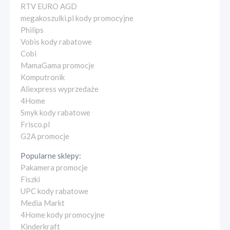
RTV EURO AGD
megakoszulki.pl kody promocyjne
Philips
Vobis kody rabatowe
Cobi
MamaGama promocje
Komputronik
Aliexpress wyprzedaże
4Home
Smyk kody rabatowe
Frisco.pl
G2A promocje
Popularne sklepy:
Pakamera promocje
Fiszki
UPC kody rabatowe
Media Markt
4Home kody promocyjne
Kinderkraft