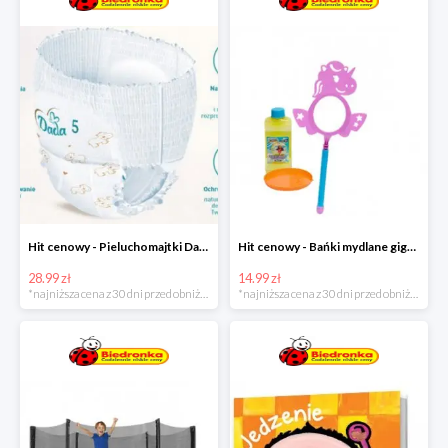
Hit cenowy - Pieluchomajtki Dada Pants
Hit cenowy - Bańki mydlane gigant lub płyn uzupełniający
28.99 zł
14.99 zł
*najniższa cena z 30 dni przed obniżką
*najniższa cena z 30 dni przed obniżką