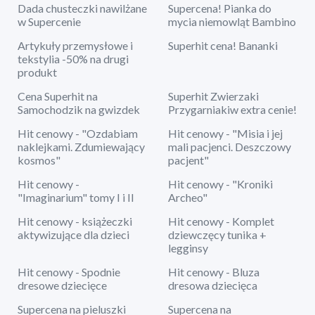
Dada chusteczki nawilżane
Supercena! Pianka do
w Supercenie
mycia niemowląt Bambino
Artykuły przemysłowe i
Superhit cena! Bananki
tekstylia -50% na drugi
produkt
Cena Superhit na
Superhit Zwierzaki
Samochodzik na gwizdek
Przygarniakiw extra cenie!
Hit cenowy - "Ozdabiam
Hit cenowy - "Misia i jej
naklejkami. Zdumiewający
mali pacjenci. Deszczowy
kosmos"
pacjent"
Hit cenowy -
Hit cenowy - "Kroniki
"Imaginarium" tomy I i II
Archeo"
Hit cenowy - książeczki
Hit cenowy - Komplet
aktywizujące dla dzieci
dziewczęcy tunika +
legginsy
Hit cenowy - Spodnie
Hit cenowy - Bluza
dresowe dziecięce
dresowa dziecięca
Supercena na pieluszki
Supercena na