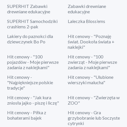
SUPERHIT Zabawki
Zabawki drewniane
drewniane edukacyjne
edukacyjne
SUPERHIT Samochodziki
Laleczka Bloss’ems
crash’ems 2-pak
Lakiery do paznokci dla
Hit cenowy - "Poznaję
dziewczynek Bo Po
świat. Dookoła świata +
naklejki"
Hit cenowy - "100
Hit cenowy - "100
pojazdów - Moje pierwsze
zwierząt - Moje pierwsze
zadania z naklejkami"
zadania z naklejkami"
Hit cenowy -
Hit cenowy - "Ulubione
"Najpiękniejsze polskie
wierszyki malucha"
tradycje"
Hit cenowy - "Jak kura
Hit cenowy - "Zwierzęta w
zniosła jajko - piszę i liczę"
ZOO"
Hit cenowy - Piłka z
Hit cenowy - Gra
bohaterami bajek
grzybobranie lub Soczyste
cytrynki