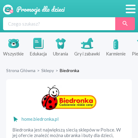
Promocje
Produkty
Sklepy
Wszystkie
Edukacja
Ubrania
Gry i zabawki
Karmienie
Pie
Blog
Strona Główna
>
Sklepy
>
Biedronka
Wyprawka
home.biedronka.pl
Biedronka jest największą siecią sklepów w Polsce. W
jej ofercie znaleźć można ubranka i buty dla dzieci,