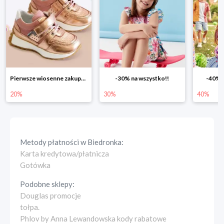
Pierwsze wiosenne zakupy -20%
-30% na wszystko!!
-40% n
20%
30%
40%
Metody płatności w
Biedronka
:
Karta kredytowa/płatnicza
Gotówka
Podobne sklepy:
Douglas promocje
tołpa.
Phlov by Anna Lewandowska kody rabatowe