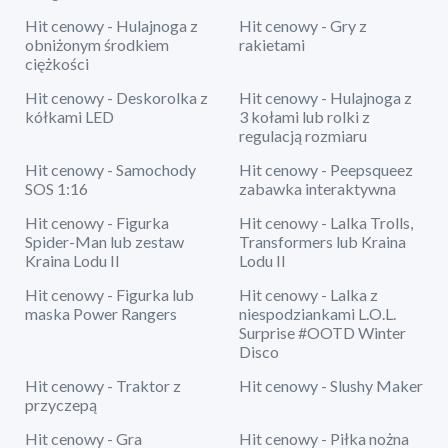
Hit cenowy - Hulajnoga z
Hit cenowy - Gry z
obniżonym środkiem
rakietami
ciężkości
Hit cenowy - Deskorolka z
Hit cenowy - Hulajnoga z
kółkami LED
3 kołami lub rolki z
regulacją rozmiaru
Hit cenowy - Samochody
Hit cenowy - Peepsqueez
SOS 1:16
zabawka interaktywna
Hit cenowy - Figurka
Hit cenowy - Lalka Trolls,
Spider-Man lub zestaw
Transformers lub Kraina
Kraina Lodu II
Lodu II
Hit cenowy - Figurka lub
Hit cenowy - Lalka z
maska Power Rangers
niespodziankami L.O.L.
Surprise #OOTD Winter
Disco
Hit cenowy - Traktor z
Hit cenowy - Slushy Maker
przyczepą
Hit cenowy - Gra
Hit cenowy - Piłka nożna