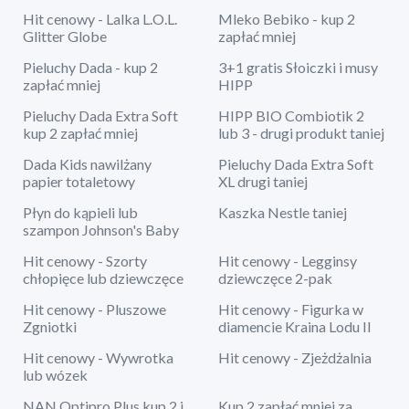
Hit cenowy - Lalka L.O.L.
Mleko Bebiko - kup 2
Glitter Globe
zapłać mniej
Pieluchy Dada - kup 2
3+1 gratis Słoiczki i musy
zapłać mniej
HIPP
Pieluchy Dada Extra Soft
HIPP BIO Combiotik 2
kup 2 zapłać mniej
lub 3 - drugi produkt taniej
Dada Kids nawilżany
Pieluchy Dada Extra Soft
papier totaletowy
XL drugi taniej
Płyn do kąpieli lub
Kaszka Nestle taniej
szampon Johnson's Baby
Hit cenowy - Szorty
Hit cenowy - Legginsy
chłopięce lub dziewczęce
dziewczęce 2-pak
Hit cenowy - Pluszowe
Hit cenowy - Figurka w
Zgniotki
diamencie Kraina Lodu II
Hit cenowy - Wywrotka
Hit cenowy - Zjeżdżalnia
lub wózek
NAN Optipro Plus kup 2 i
Kup 2 zapłać mniej za