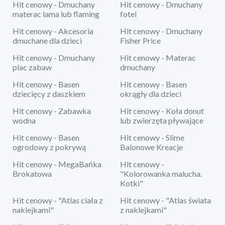
Hit cenowy - Dmuchany
Hit cenowy - Dmuchany
materac lama lub flaming
fotel
Hit cenowy - Akcesoria
Hit cenowy - Dmuchany
dmuchane dla dzieci
Fisher Price
Hit cenowy - Dmuchany
Hit cenowy - Materac
plac zabaw
dmuchany
Hit cenowy - Basen
Hit cenowy - Basen
dziecięcy z daszkiem
okrągły dla dzieci
Hit cenowy - Zabawka
Hit cenowy - Koła donut
wodna
lub zwierzęta pływające
Hit cenowy - Basen
Hit cenowy - Slime
ogrodowy z pokrywą
Balonowe Kreacje
Hit cenowy - MegaBańka
Hit cenowy -
Brokatowa
"Kolorowanka malucha.
Kotki"
Hit cenowy - "Atlas ciała z
Hit cenowy - "Atlas świata
naklejkami"
z naklejkami"