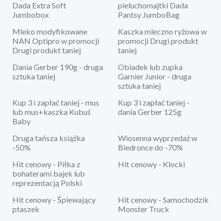
Dada Extra Soft
pieluchomajtki Dada
Jumbobox
Pantsy JumboBag
Mleko modyfikowane
Kaszka mleczno ryżowa w
NAN Optipro w promocji
promocji Drugi produkt
Drugi produkt taniej
taniej
Dania Gerber 190g - druga
Obiadek lub zupka
sztuka taniej
Garnier Junior - druga
sztuka taniej
Kup 3 i zapłać taniej - mus
Kup 3 i zapłać taniej -
lub mus+kaszka Kubuś
dania Gerber 125g
Baby
Druga tańsza książka
Wiosenna wyprzedaż w
-50%
Biedronce do -70%
Hit cenowy - Piłka z
Hit cenowy - Klocki
bohaterami bajek lub
reprezentacją Polski
Hit cenowy - Śpiewający
Hit cenowy - Samochodzik
ptaszek
Monster Truck