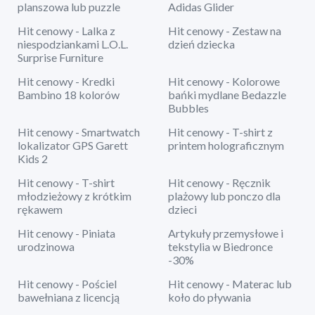
planszowa lub puzzle
Adidas Glider
Hit cenowy - Lalka z
Hit cenowy - Zestaw na
niespodziankami L.O.L.
dzień dziecka
Surprise Furniture
Hit cenowy - Kredki
Hit cenowy - Kolorowe
Bambino 18 kolorów
bańki mydlane Bedazzle
Bubbles
Hit cenowy - Smartwatch
Hit cenowy - T-shirt z
lokalizator GPS Garett
printem holograficznym
Kids 2
Hit cenowy - T-shirt
Hit cenowy - Ręcznik
młodzieżowy z krótkim
plażowy lub ponczo dla
rękawem
dzieci
Hit cenowy - Piniata
Artykuły przemysłowe i
urodzinowa
tekstylia w Biedronce
-30%
Hit cenowy - Pościel
Hit cenowy - Materac lub
bawełniana z licencją
koło do pływania