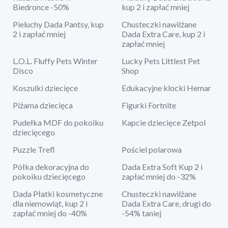
Biedronce -50%
kup 2 i zapłać mniej
Pieluchy Dada Pantsy, kup
Chusteczki nawilżane
2 i zapłać mniej
Dada Extra Care, kup 2 i
zapłać mniej
L.O.L. Fluffy Pets Winter
Lucky Pets Littlest Pet
Disco
Shop
Koszulki dziecięce
Edukacyjne klocki Hemar
Piżama dziecięca
Figurki Fortnite
Pudełka MDF do pokoiku
Kapcie dziecięce Zetpol
dziecięcego
Puzzle Trefl
Pościel polarowa
Półka dekoracyjna do
Dada Extra Soft Kup 2 i
pokoiku dziecięcego
zapłać mniej do -32%
Dada Płatki kosmetyczne
Chusteczki nawilżane
dla niemowląt, kup 2 i
Dada Extra Care, drugi do
zapłać mniej do -40%
-54% taniej