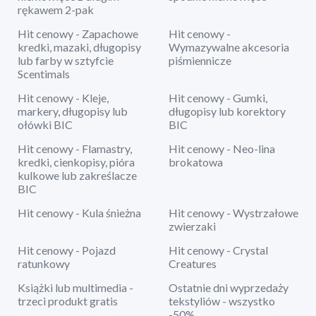
rękawem 2-pak
Hit cenowy - Zapachowe
Hit cenowy -
kredki, mazaki, długopisy
Wymazywalne akcesoria
lub farby w sztyfcie
piśmiennicze
Scentimals
Hit cenowy - Kleje,
Hit cenowy - Gumki,
markery, długopisy lub
długopisy lub korektory
ołówki BIC
BIC
Hit cenowy - Flamastry,
Hit cenowy - Neo-lina
kredki, cienkopisy, pióra
brokatowa
kulkowe lub zakreślacze
BIC
Hit cenowy - Kula śnieżna
Hit cenowy - Wystrzałowe
zwierzaki
Hit cenowy - Pojazd
Hit cenowy - Crystal
ratunkowy
Creatures
Książki lub multimedia -
Ostatnie dni wyprzedaży
trzeci produkt gratis
tekstyliów - wszystko
-50%