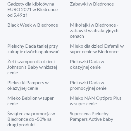
Gadżety dla kibiców na
Zabawki w Biedronce
EURO 2021 w Biedronce
od 5,49 zł
Black Week w Biedronce
Mikołajki w Biedronce -
zabawki w atrakcyjnych
cenach
Pieluchy Dada taniej przy
Mleko dla dzieci Enfamil w
zakupie dwóch opakowań
super cenie w Biedronce
Żel i szampon dla dzieci
Pieluszki Dada w
Johnson's Baby w niższej
okazyjnej cenie
cenie
Pieluszki Pampers w
Pieluszki Dada w
okazyjnej cenie
promocyjnej cenie
Mleko Bebilon w super
Mleko NAN Optipro Plus
cenie
w super cenie
Świąteczna promocja w
Supercena Pieluchy
Biedronce do -50% na
Pampers Active baby
drugi produkt