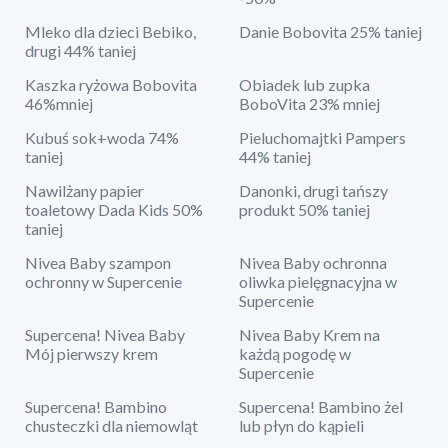
Mleko dla dzieci Bebiko,
Danie Bobovita 25% taniej
drugi 44% taniej
Kaszka ryżowa Bobovita
Obiadek lub zupka
46%mniej
BoboVita 23% mniej
Kubuś sok+woda 74%
Pieluchomajtki Pampers
taniej
44% taniej
Nawilżany papier
Danonki, drugi tańszy
toaletowy Dada Kids 50%
produkt 50% taniej
taniej
Nivea Baby szampon
Nivea Baby ochronna
ochronny w Supercenie
oliwka pielęgnacyjna w
Supercenie
Supercena! Nivea Baby
Nivea Baby Krem na
Mój pierwszy krem
każdą pogodę w
Supercenie
Supercena! Bambino
Supercena! Bambino żel
chusteczki dla niemowląt
lub płyn do kąpieli