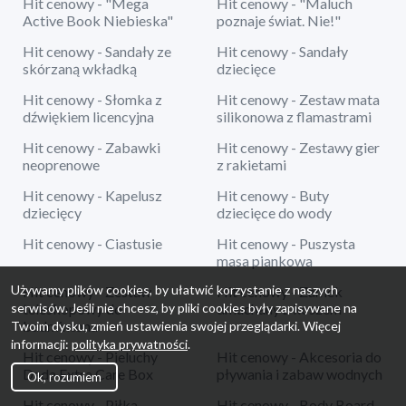
Hit cenowy - "Mega
Hit cenowy - "Maluch
Active Book Niebieska"
poznaje świat. Nie!"
Hit cenowy - Sandały ze
Hit cenowy - Sandały
skórzaną wkładką
dziecięce
Hit cenowy - Słomka z
Hit cenowy - Zestaw mata
dźwiękiem licencyjna
silikonowa z flamastrami
Hit cenowy - Zabawki
Hit cenowy - Zestawy gier
neoprenowe
z rakietami
Hit cenowy - Kapelusz
Hit cenowy - Buty
dziecięcy
dziecięce do wody
Hit cenowy - Ciastusie
Hit cenowy - Puszysta
masa piankowa
Używamy plików cookies, by ułatwić korzystanie z naszych
Hit cenowy - Zestaw
Hit cenowy - Zamek
serwisów. Jeśli nie chcesz, by pliki cookies były zapisywane na
teleskopowy do
dmuchany z koszem
badmintona
Twoim dysku, zmień ustawienia swojej przeglądarki. Więcej
informacji:
polityka prywatności
.
Hit cenowy - Pieluchy
Hit cenowy - Akcesoria do
Dada Extra Care Box
pływania i zabaw wodnych
Ok, rozumiem
Hit cenowy - Piłka
Hit cenowy - Body Board