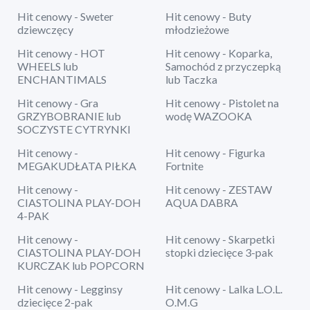
Hit cenowy - Sweter
Hit cenowy - Buty
dziewczęcy
młodzieżowe
Hit cenowy - HOT
Hit cenowy - Koparka,
WHEELS lub
Samochód z przyczepką
ENCHANTIMALS
lub Taczka
Hit cenowy - Gra
Hit cenowy - Pistolet na
GRZYBOBRANIE lub
wodę WAZOOKA
SOCZYSTE CYTRYNKI
Hit cenowy -
Hit cenowy - Figurka
MEGAKUDŁATA PIŁKA
Fortnite
Hit cenowy -
Hit cenowy - ZESTAW
CIASTOLINA PLAY-DOH
AQUA DABRA
4-PAK
Hit cenowy -
Hit cenowy - Skarpetki
CIASTOLINA PLAY-DOH
stopki dziecięce 3-pak
KURCZAK lub POPCORN
Hit cenowy - Legginsy
Hit cenowy - Lalka L.O.L.
dziecięce 2-pak
O.M.G