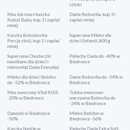
sztuki
Mus lub mus+kaszka
Danie Bobovita, kup 3 i
Kubuś Baby, kup 3 i zapłać
zapłać mniej
mniej
Kaszka Bobobovita
Supercena Mleko dla
Porcja zbóż, kup 2 i zapłać
dzieci Enfamil, 800 g
mniej
Supercena Chusteczki
Pieluchy Dada do -40% w
nawilżane dla dzieci i
Biedronce
niemowląt Dada Everyday
Mleko dla dzieci Bebiko
Danie Bobovita do -54% w
do -52% w Biedronce
Biedronce
Mus owocowy Vital KIDS
Tubka owocowo-
-20% w Biedronce
warzywna Bobovita do
-24% w Biedronce
Danonki w Biedronce
Mleko Bebilon w
-50%
Biedronce -56%
Kaszka Nestle w
Pieluchy Dada Extra Soft,