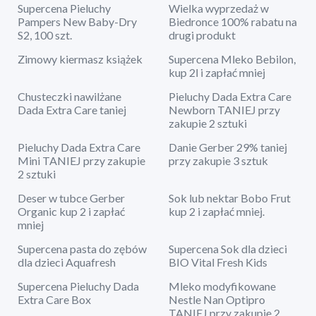
Supercena Pieluchy
Wielka wyprzedaż w
Pampers New Baby-Dry
Biedronce 100% rabatu na
S2, 100 szt.
drugi produkt
Zimowy kiermasz książek
Supercena Mleko Bebilon,
kup 2l i zapłać mniej
Chusteczki nawilżane
Pieluchy Dada Extra Care
Dada Extra Care taniej
Newborn TANIEJ przy
zakupie 2 sztuki
Pieluchy Dada Extra Care
Danie Gerber 29% taniej
Mini TANIEJ przy zakupie
przy zakupie 3 sztuk
2 sztuki
Deser w tubce Gerber
Sok lub nektar Bobo Frut
Organic kup 2 i zapłać
kup 2 i zapłać mniej.
mniej
Supercena pasta do zębów
Supercena Sok dla dzieci
dla dzieci Aquafresh
BIO Vital Fresh Kids
Supercena Pieluchy Dada
Mleko modyfikowane
Extra Care Box
Nestle Nan Optipro
TANIEJ przy zakupie 2