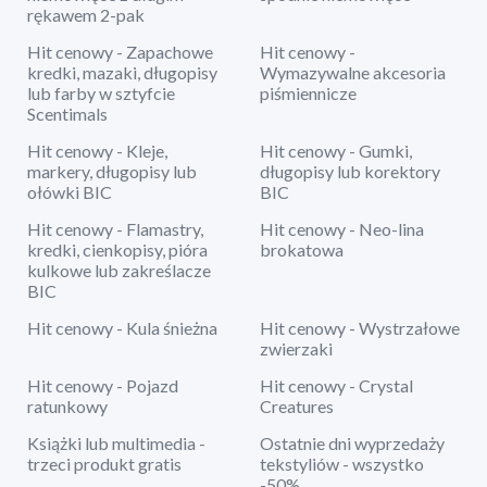
rękawem 2-pak
Hit cenowy - Zapachowe
Hit cenowy -
kredki, mazaki, długopisy
Wymazywalne akcesoria
lub farby w sztyfcie
piśmiennicze
Scentimals
Hit cenowy - Kleje,
Hit cenowy - Gumki,
markery, długopisy lub
długopisy lub korektory
ołówki BIC
BIC
Hit cenowy - Flamastry,
Hit cenowy - Neo-lina
kredki, cienkopisy, pióra
brokatowa
kulkowe lub zakreślacze
BIC
Hit cenowy - Kula śnieżna
Hit cenowy - Wystrzałowe
zwierzaki
Hit cenowy - Pojazd
Hit cenowy - Crystal
ratunkowy
Creatures
Książki lub multimedia -
Ostatnie dni wyprzedaży
trzeci produkt gratis
tekstyliów - wszystko
-50%