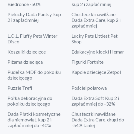
Biedronce -50%
kup 2 i zapłać mniej
Pieluchy Dada Pantsy, kup
Chusteczki nawilżane
2 i zapłać mniej
Dada Extra Care, kup 2 i
zapłać mniej
L.O.L. Fluffy Pets Winter
Lucky Pets Littlest Pet
Disco
Shop
Koszulki dziecięce
Edukacyjne klocki Hemar
Piżama dziecięca
Figurki Fortnite
Pudełka MDF do pokoiku
Kapcie dziecięce Zetpol
dziecięcego
Puzzle Trefl
Pościel polarowa
Półka dekoracyjna do
Dada Extra Soft Kup 2 i
pokoiku dziecięcego
zapłać mniej do -32%
Dada Płatki kosmetyczne
Chusteczki nawilżane
dla niemowląt, kup 2 i
Dada Extra Care, drugi do
zapłać mniej do -40%
-54% taniej