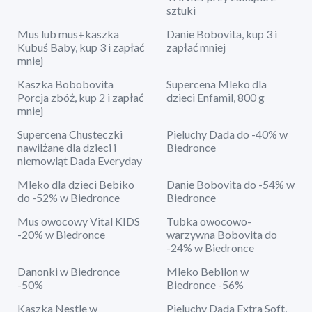
sztuki
Mus lub mus+kaszka
Danie Bobovita, kup 3 i
Kubuś Baby, kup 3 i zapłać
zapłać mniej
mniej
Kaszka Bobobovita
Supercena Mleko dla
Porcja zbóż, kup 2 i zapłać
dzieci Enfamil, 800 g
mniej
Supercena Chusteczki
Pieluchy Dada do -40% w
nawilżane dla dzieci i
Biedronce
niemowląt Dada Everyday
Mleko dla dzieci Bebiko
Danie Bobovita do -54% w
do -52% w Biedronce
Biedronce
Mus owocowy Vital KIDS
Tubka owocowo-
-20% w Biedronce
warzywna Bobovita do
-24% w Biedronce
Danonki w Biedronce
Mleko Bebilon w
-50%
Biedronce -56%
Kaszka Nestle w
Pieluchy Dada Extra Soft,