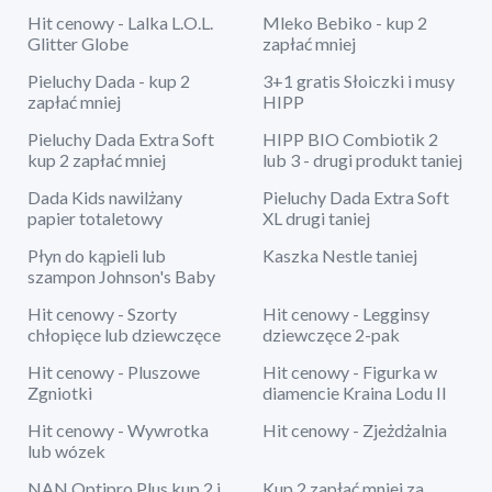
Hit cenowy - Lalka L.O.L.
Mleko Bebiko - kup 2
Glitter Globe
zapłać mniej
Pieluchy Dada - kup 2
3+1 gratis Słoiczki i musy
zapłać mniej
HIPP
Pieluchy Dada Extra Soft
HIPP BIO Combiotik 2
kup 2 zapłać mniej
lub 3 - drugi produkt taniej
Dada Kids nawilżany
Pieluchy Dada Extra Soft
papier totaletowy
XL drugi taniej
Płyn do kąpieli lub
Kaszka Nestle taniej
szampon Johnson's Baby
Hit cenowy - Szorty
Hit cenowy - Legginsy
chłopięce lub dziewczęce
dziewczęce 2-pak
Hit cenowy - Pluszowe
Hit cenowy - Figurka w
Zgniotki
diamencie Kraina Lodu II
Hit cenowy - Wywrotka
Hit cenowy - Zjeżdżalnia
lub wózek
NAN Optipro Plus kup 2 i
Kup 2 zapłać mniej za