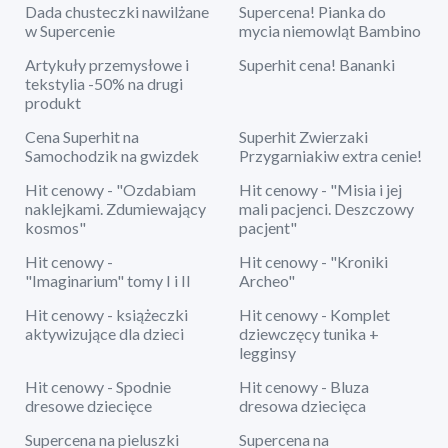
Dada chusteczki nawilżane
Supercena! Pianka do
w Supercenie
mycia niemowląt Bambino
Artykuły przemysłowe i
Superhit cena! Bananki
tekstylia -50% na drugi
produkt
Cena Superhit na
Superhit Zwierzaki
Samochodzik na gwizdek
Przygarniakiw extra cenie!
Hit cenowy - "Ozdabiam
Hit cenowy - "Misia i jej
naklejkami. Zdumiewający
mali pacjenci. Deszczowy
kosmos"
pacjent"
Hit cenowy -
Hit cenowy - "Kroniki
"Imaginarium" tomy I i II
Archeo"
Hit cenowy - książeczki
Hit cenowy - Komplet
aktywizujące dla dzieci
dziewczęcy tunika +
legginsy
Hit cenowy - Spodnie
Hit cenowy - Bluza
dresowe dziecięce
dresowa dziecięca
Supercena na pieluszki
Supercena na