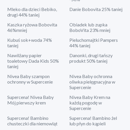
Mleko dla dzieci Bebiko,
Danie Bobovita 25% taniej
drugi 44% taniej
Kaszka ryżowa Bobovita
Obiadek lub zupka
46%mniej
BoboVita 23% mniej
Kubuś sok+woda 74%
Pieluchomajtki Pampers
taniej
44% taniej
Nawilżany papier
Danonki, drugi tańszy
toaletowy Dada Kids 50%
produkt 50% taniej
taniej
Nivea Baby szampon
Nivea Baby ochronna
ochronny w Supercenie
oliwka pielęgnacyjna w
Supercenie
Supercena! Nivea Baby
Nivea Baby Krem na
Mój pierwszy krem
każdą pogodę w
Supercenie
Supercena! Bambino
Supercena! Bambino żel
chusteczki dla niemowląt
lub płyn do kąpieli