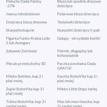
Pieluchy Dada Pantsy
Bluza lub spodnie dresowe
-27%
dziecięce
Jeansy młodzieżowe
Polarowa bluza dziecięca
Dziecięca bluza dresowa
Tenisówki dziecięce
Skarpetkokapcie
Skarpetki dziecięce 5-pak
Figurka Funko Kraina Lodu
Galupy - skrzydlate koniki
II lub Avengers
Zabawki Zombeez
Piórnik, długopisy lub
kołonotatnik
Plecak przedszkolny 3D
Paczka powitalna Dada
GRATIS!
Mleko Bebilon, kup 2 i
Kaszka BoboVita kup 2 i
płać mniej
płać mniej
Zupki BoboVita kup 3 i
Mleko Little Steps taniej
płać mniej
Tubka BoboVita, kup 3 i
Mus lub mus+kaszka, kup
zapłać mniej
3 i zapłać mniej