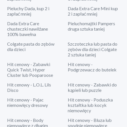
Pieluchy Dada, kup 2 i
Dada Extra Care Mini kup
zapłać mniej
2 i zapłać mniej
Dada Extra Care
Pieluchomajtki Pampers
chusteczki nawilżane
druga sztuka taniej
100% bawełna
Colgate pasta do zębów
Szczoteczka lub pasta do
dla dzieci
zębów dla dzieci Colgate
2 sztuka taniej
Hit cenowy - Zabawki
Hit cenowy -
Quick Twist, Hyper
Podgrzewacz do butelek
Cluster lub Pooparoose
Hit cenowy - L.O.L. Lils
Hit cenowy - Zabawki do
Disco
kąpieli lub puzzle
Hit cenowy - Pajac
Hit cenowy - Poduszka
niemowlęcy dresowy
kształtka lub kocyk
niemowlęcy
Hit cenowy - Body
Hit cenowy - Bluza lub
niemowlęce z długim
spodnie niemowlęce