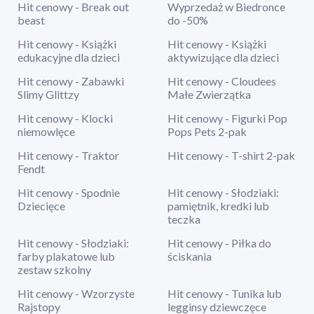
Hit cenowy - Break out
Wyprzedaż w Biedronce
beast
do -50%
Hit cenowy - Książki
Hit cenowy - Książki
edukacyjne dla dzieci
aktywizujące dla dzieci
Hit cenowy - Zabawki
Hit cenowy - Cloudees
Slimy Glittzy
Małe Zwierzątka
Hit cenowy - Klocki
Hit cenowy - Figurki Pop
niemowlęce
Pops Pets 2-pak
Hit cenowy - Traktor
Hit cenowy - T-shirt 2-pak
Fendt
Hit cenowy - Spodnie
Hit cenowy - Słodziaki:
Dziecięce
pamiętnik, kredki lub
teczka
Hit cenowy - Słodziaki:
Hit cenowy - Piłka do
farby plakatowe lub
ściskania
zestaw szkolny
Hit cenowy - Wzorzyste
Hit cenowy - Tunika lub
Rajstopy
legginsy dziewczęce