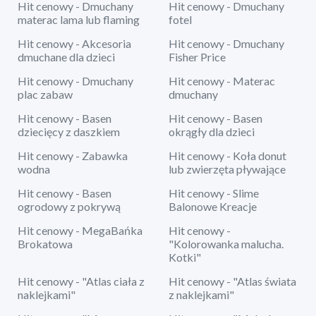
Hit cenowy - Dmuchany
Hit cenowy - Dmuchany
materac lama lub flaming
fotel
Hit cenowy - Akcesoria
Hit cenowy - Dmuchany
dmuchane dla dzieci
Fisher Price
Hit cenowy - Dmuchany
Hit cenowy - Materac
plac zabaw
dmuchany
Hit cenowy - Basen
Hit cenowy - Basen
dziecięcy z daszkiem
okrągły dla dzieci
Hit cenowy - Zabawka
Hit cenowy - Koła donut
wodna
lub zwierzęta pływające
Hit cenowy - Basen
Hit cenowy - Slime
ogrodowy z pokrywą
Balonowe Kreacje
Hit cenowy - MegaBańka
Hit cenowy -
Brokatowa
"Kolorowanka malucha.
Kotki"
Hit cenowy - "Atlas ciała z
Hit cenowy - "Atlas świata
naklejkami"
z naklejkami"