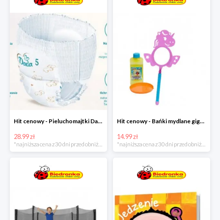
Hit cenowy - Pieluchomajtki Dada Pants
Hit cenowy - Bańki mydlane gigant lub płyn uzupełniający
28.99 zł
14.99 zł
*najniższa cena z 30 dni przed obniżką
*najniższa cena z 30 dni przed obniżką