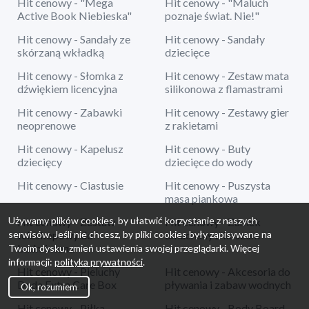
Hit cenowy - "Mega
Hit cenowy - "Maluch
Active Book Niebieska"
poznaje świat. Nie!"
Hit cenowy - Sandały ze
Hit cenowy - Sandały
skórzaną wkładką
dziecięce
Hit cenowy - Słomka z
Hit cenowy - Zestaw mata
dźwiękiem licencyjna
silikonowa z flamastrami
Hit cenowy - Zabawki
Hit cenowy - Zestawy gier
neoprenowe
z rakietami
Hit cenowy - Kapelusz
Hit cenowy - Buty
dziecięcy
dziecięce do wody
Hit cenowy - Ciastusie
Hit cenowy - Puszysta
masa piankowa
Używamy plików cookies, by ułatwić korzystanie z naszych
Hit cenowy - Zestaw
Hit cenowy - Zamek
serwisów. Jeśli nie chcesz, by pliki cookies były zapisywane na
teleskopowy do
dmuchany z koszem
badmintona
Twoim dysku, zmień ustawienia swojej przeglądarki. Więcej
informacji:
polityka prywatności
.
Hit cenowy - Pieluchy
Hit cenowy - Akcesoria do
Dada Extra Care Box
pływania i zabaw wodnych
Ok, rozumiem
Hit cenowy - Piłka
Hit cenowy - Body Board