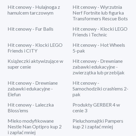
Hit cenowy - Hulajnoga z
Hit cenowy - Wyrzutnia
hamulcem tarczowym
Nerf Fortnite lub figurka
Transformers Rescue Bots
Hit cenowy - Fur Balls
Hit cenowy - Klocki LEGO
Friends i Technic
Hit cenowy - Klocki LEGO
Hit cenowy - Hot Wheels
Friends i CITY
5-pak
Książeczki aktywizujące w
Hit cenowy - Drewniane
super cenie
zabawki edukacyjne -
zwierzątka lub przebijak
Hit cenowy - Drewniane
Hit cenowy -
zabawki edukacyjne -
Samochodziki crash’ems 2-
Elefun
pak
Hit cenowy - Laleczka
Produkty GERBER 4 w
Bloss’ems
cenie 3
Mleko modyfikowane
Pieluchomajtki Pampers
Nestle Nan Optipro kup 2
kup 2 i zapłać mniej
i zapłać mniej