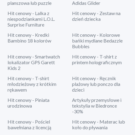
planszowa lub puzzle
Adidas Glider
Hit cenowy - Lalka z
Hit cenowy - Zestaw na
niespodziankami L.O.L.
dzień dziecka
Surprise Furniture
Hit cenowy - Kredki
Hit cenowy - Kolorowe
Bambino 18 kolorów
bańki mydlane Bedazzle
Bubbles
Hit cenowy - Smartwatch
Hit cenowy - T-shirt z
lokalizator GPS Garett
printem holograficznym
Kids 2
Hit cenowy - T-shirt
Hit cenowy - Ręcznik
młodzieżowy z krótkim
plażowy lub ponczo dla
rękawem
dzieci
Hit cenowy - Piniata
Artykuły przemysłowe i
urodzinowa
tekstylia w Biedronce
-30%
Hit cenowy - Pościel
Hit cenowy - Materac lub
bawełniana z licencją
koło do pływania