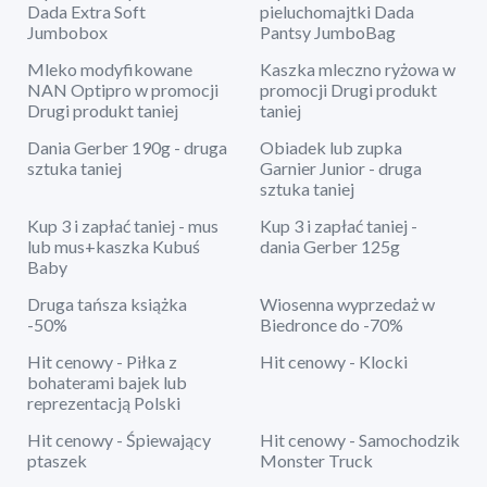
Dada Extra Soft
pieluchomajtki Dada
Jumbobox
Pantsy JumboBag
Mleko modyfikowane
Kaszka mleczno ryżowa w
NAN Optipro w promocji
promocji Drugi produkt
Drugi produkt taniej
taniej
Dania Gerber 190g - druga
Obiadek lub zupka
sztuka taniej
Garnier Junior - druga
sztuka taniej
Kup 3 i zapłać taniej - mus
Kup 3 i zapłać taniej -
lub mus+kaszka Kubuś
dania Gerber 125g
Baby
Druga tańsza książka
Wiosenna wyprzedaż w
-50%
Biedronce do -70%
Hit cenowy - Piłka z
Hit cenowy - Klocki
bohaterami bajek lub
reprezentacją Polski
Hit cenowy - Śpiewający
Hit cenowy - Samochodzik
ptaszek
Monster Truck