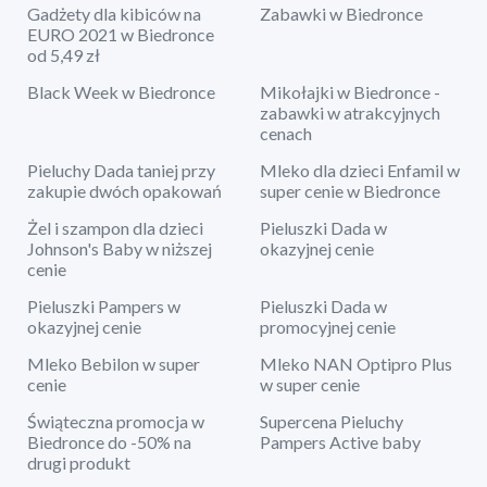
Gadżety dla kibiców na
Zabawki w Biedronce
EURO 2021 w Biedronce
od 5,49 zł
Black Week w Biedronce
Mikołajki w Biedronce -
zabawki w atrakcyjnych
cenach
Pieluchy Dada taniej przy
Mleko dla dzieci Enfamil w
zakupie dwóch opakowań
super cenie w Biedronce
Żel i szampon dla dzieci
Pieluszki Dada w
Johnson's Baby w niższej
okazyjnej cenie
cenie
Pieluszki Pampers w
Pieluszki Dada w
okazyjnej cenie
promocyjnej cenie
Mleko Bebilon w super
Mleko NAN Optipro Plus
cenie
w super cenie
Świąteczna promocja w
Supercena Pieluchy
Biedronce do -50% na
Pampers Active baby
drugi produkt