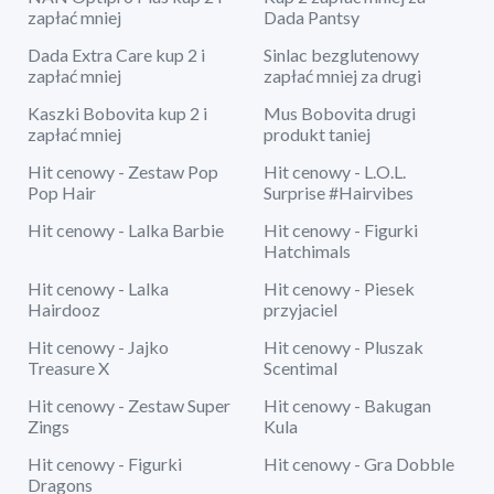
zapłać mniej
Dada Pantsy
Dada Extra Care kup 2 i
Sinlac bezglutenowy
zapłać mniej
zapłać mniej za drugi
Kaszki Bobovita kup 2 i
Mus Bobovita drugi
zapłać mniej
produkt taniej
Hit cenowy - Zestaw Pop
Hit cenowy - L.O.L.
Pop Hair
Surprise #Hairvibes
Hit cenowy - Lalka Barbie
Hit cenowy - Figurki
Hatchimals
Hit cenowy - Lalka
Hit cenowy - Piesek
Hairdooz
przyjaciel
Hit cenowy - Jajko
Hit cenowy - Pluszak
Treasure X
Scentimal
Hit cenowy - Zestaw Super
Hit cenowy - Bakugan
Zings
Kula
Hit cenowy - Figurki
Hit cenowy - Gra Dobble
Dragons