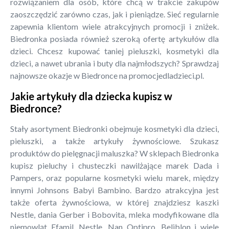
rozwiązaniem dla osób, które chcą w trakcie zakupów
zaoszczędzić zarówno czas, jak i pieniądze. Sieć regularnie
zapewnia klientom wiele atrakcyjnych promocji i zniżek.
Biedronka posiada również szeroką ofertę artykułów dla
dzieci. Chcesz kupować taniej pieluszki, kosmetyki dla
dzieci, a nawet ubrania i buty dla najmłodszych? Sprawdzaj
najnowsze okazje w Biedronce na promocjedladzieci.pl.
Jakie artykuły dla dziecka kupisz w
Biedronce?
Stały asortyment Biedronki obejmuje kosmetyki dla dzieci,
pieluszki, a także artykuły żywnościowe. Szukasz
produktów do pielęgnacji maluszka? W sklepach Biedronka
kupisz pieluchy i chusteczki nawilżające marek Dada i
Pampers, oraz popularne kosmetyki wielu marek, między
innymi Johnsons Babyi Bambino. Bardzo atrakcyjna jest
także oferta żywnościowa, w której znajdziesz kaszki
Nestle, dania Gerber i Bobovita, mleka modyfikowane dla
niemowląt Efamil, Nestle, Nan Optipro, Beliblon i wiele