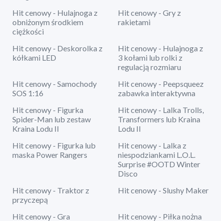
Hit cenowy - Hulajnoga z
Hit cenowy - Gry z
obniżonym środkiem
rakietami
ciężkości
Hit cenowy - Deskorolka z
Hit cenowy - Hulajnoga z
kółkami LED
3 kołami lub rolki z
regulacją rozmiaru
Hit cenowy - Samochody
Hit cenowy - Peepsqueez
SOS 1:16
zabawka interaktywna
Hit cenowy - Figurka
Hit cenowy - Lalka Trolls,
Spider-Man lub zestaw
Transformers lub Kraina
Kraina Lodu II
Lodu II
Hit cenowy - Figurka lub
Hit cenowy - Lalka z
maska Power Rangers
niespodziankami L.O.L.
Surprise #OOTD Winter
Disco
Hit cenowy - Traktor z
Hit cenowy - Slushy Maker
przyczepą
Hit cenowy - Gra
Hit cenowy - Piłka nożna