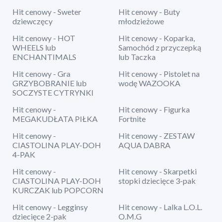
Hit cenowy - Sweter
Hit cenowy - Buty
dziewczęcy
młodzieżowe
Hit cenowy - HOT
Hit cenowy - Koparka,
WHEELS lub
Samochód z przyczepką
ENCHANTIMALS
lub Taczka
Hit cenowy - Gra
Hit cenowy - Pistolet na
GRZYBOBRANIE lub
wodę WAZOOKA
SOCZYSTE CYTRYNKI
Hit cenowy -
Hit cenowy - Figurka
MEGAKUDŁATA PIŁKA
Fortnite
Hit cenowy -
Hit cenowy - ZESTAW
CIASTOLINA PLAY-DOH
AQUA DABRA
4-PAK
Hit cenowy -
Hit cenowy - Skarpetki
CIASTOLINA PLAY-DOH
stopki dziecięce 3-pak
KURCZAK lub POPCORN
Hit cenowy - Legginsy
Hit cenowy - Lalka L.O.L.
dziecięce 2-pak
O.M.G