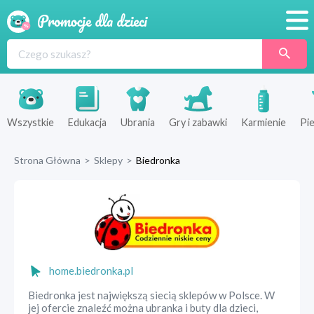
Promocje
Produkty
Sklepy
Wszystkie
Edukacja
Ubrania
Gry i zabawki
Karmienie
Pie
Blog
Strona Główna
>
Sklepy
>
Biedronka
Wyprawka
home.biedronka.pl
Biedronka jest największą siecią sklepów w Polsce. W
jej ofercie znaleźć można ubranka i buty dla dzieci,