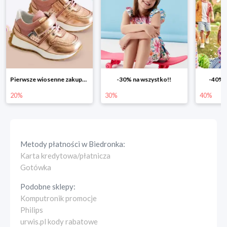
Pierwsze wiosenne zakupy -20%
-30% na wszystko!!
-40% n
20%
30%
40%
Metody płatności w
Biedronka
:
Karta kredytowa/płatnicza
Gotówka
Podobne sklepy:
Komputronik promocje
Philips
urwis.pl kody rabatowe