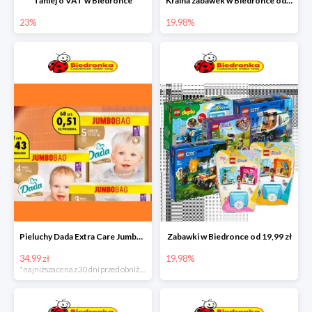
Taniej o VAT w Biedronce
Kraina zabawek w Biedronce od 19,99 zł
23%
19.98%
Pieluchy Dada Extra Care Jumbo Bag w super cenie
Zabawki w Biedronce od 19,99 zł
34.99 zł
19.98%
*najniższa cena z 30 dni przed obniżką