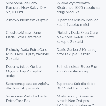
Supercena Pieluchy
Wielka wyprzedaż w
Pampers New Baby-Dry
Biedronce 100% rabatu na
S2, 100 szt.
drugi produkt
Zimowy kiermasz książek
Supercena Mleko Bebilon,
kup 2l i zapłać mniej
Chusteczki nawilżane
Pieluchy Dada Extra Care
Dada Extra Care taniej
Newborn TANIEJ przy
zakupie 2 sztuki
Pieluchy Dada Extra Care
Danie Gerber 29% taniej
Mini TANIEJ przy zakupie
przy zakupie 3 sztuk
2 sztuki
Deser w tubce Gerber
Sok lub nektar Bobo Frut
Organic kup 2 i zapłać
kup 2 i zapłać mniej.
mniej
Supercena pasta do zębów
Supercena Sok dla dzieci
dla dzieci Aquafresh
BIO Vital Fresh Kids
Supercena Pieluchy Dada
Mleko modyfikowane
Extra Care Box
Nestle Nan Optipro
TANIEJ przy zakupie 2