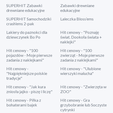
SUPERHIT Zabawki
Zabawki drewniane
drewniane edukacyjne
edukacyjne
SUPERHIT Samochodziki
Laleczka Bloss’ems
crash’ems 2-pak
Lakiery do paznokci dla
Hit cenowy - "Poznaję
dziewczynek Bo Po
świat. Dookoła świata +
naklejki"
Hit cenowy - "100
Hit cenowy - "100
pojazdów - Moje pierwsze
zwierząt - Moje pierwsze
zadania z naklejkami"
zadania z naklejkami"
Hit cenowy -
Hit cenowy - "Ulubione
"Najpiękniejsze polskie
wierszyki malucha"
tradycje"
Hit cenowy - "Jak kura
Hit cenowy - "Zwierzęta w
zniosła jajko - piszę i liczę"
ZOO"
Hit cenowy - Piłka z
Hit cenowy - Gra
bohaterami bajek
grzybobranie lub Soczyste
cytrynki