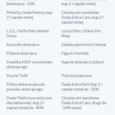
Biedronce -50%
kup 2 i zapłać mniej
Pieluchy Dada Pantsy, kup
Chusteczki nawilżane
2 i zapłać mniej
Dada Extra Care, kup 2 i
zapłać mniej
L.O.L. Fluffy Pets Winter
Lucky Pets Littlest Pet
Disco
Shop
Koszulki dziecięce
Edukacyjne klocki Hemar
Piżama dziecięca
Figurki Fortnite
Pudełka MDF do pokoiku
Kapcie dziecięce Zetpol
dziecięcego
Puzzle Trefl
Pościel polarowa
Półka dekoracyjna do
Dada Extra Soft Kup 2 i
pokoiku dziecięcego
zapłać mniej do -32%
Dada Płatki kosmetyczne
Chusteczki nawilżane
dla niemowląt, kup 2 i
Dada Extra Care, drugi do
zapłać mniej do -40%
-54% taniej