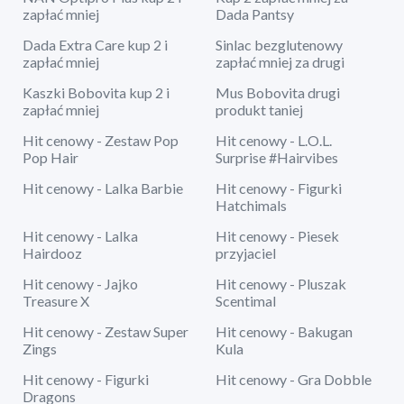
zapłać mniej
Dada Pantsy
Dada Extra Care kup 2 i
Sinlac bezglutenowy
zapłać mniej
zapłać mniej za drugi
Kaszki Bobovita kup 2 i
Mus Bobovita drugi
zapłać mniej
produkt taniej
Hit cenowy - Zestaw Pop
Hit cenowy - L.O.L.
Pop Hair
Surprise #Hairvibes
Hit cenowy - Lalka Barbie
Hit cenowy - Figurki
Hatchimals
Hit cenowy - Lalka
Hit cenowy - Piesek
Hairdooz
przyjaciel
Hit cenowy - Jajko
Hit cenowy - Pluszak
Treasure X
Scentimal
Hit cenowy - Zestaw Super
Hit cenowy - Bakugan
Zings
Kula
Hit cenowy - Figurki
Hit cenowy - Gra Dobble
Dragons