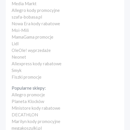
Media Markt
Allegro kody promocyjne
szafa-bobasa.pl
Nowa Era kody rabatowe
Moi-Mili
MamaGama promocje
Lidl
OleOle! wyprzedaże
Neonet
Aliexpress kody rabatowe
Smyk
Fiszki promocje
Popularne sklepy:
Allegro promocje
Planeta Klocków
Ministore kody rabatowe
DECATHLON
Marilyn kody promocyjne
megakoszulki.pl