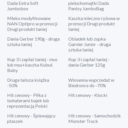
Dada Extra Soft
pieluchomajtki Dada
Jumbobox
Pantsy JumboBag
Mleko modyfikowane
Kaszka mleczno ryżowa w
NAN Optipro w promocji
promocji Drugi produkt
Drugi produkt taniej
taniej
Dania Gerber 190g - druga
Obiadek lub zupka
sztuka taniej
Garnier Junior - druga
sztuka taniej
Kup 3 i zapłać taniej - mus
Kup 3 i zapłać taniej -
lub mus+kaszka Kubuś
dania Gerber 125g
Baby
Druga tańsza książka
Wiosenna wyprzedaż w
-50%
Biedronce do -70%
Hit cenowy - Piłka z
Hit cenowy - Klocki
bohaterami bajek lub
reprezentacją Polski
Hit cenowy - Śpiewający
Hit cenowy - Samochodzik
ptaszek
Monster Truck