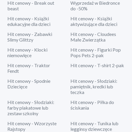
Hit cenowy - Break out
Wyprzedaż w Biedronce
beast
do -50%
Hit cenowy - Książki
Hit cenowy - Książki
edukacyjne dla dzieci
aktywizujące dla dzieci
Hit cenowy - Zabawki
Hit cenowy - Cloudees
Slimy Glittzy
Małe Zwierzątka
Hit cenowy - Klocki
Hit cenowy - Figurki Pop
niemowlęce
Pops Pets 2-pak
Hit cenowy - Traktor
Hit cenowy - T-shirt 2-pak
Fendt
Hit cenowy - Spodnie
Hit cenowy - Słodziaki:
Dziecięce
pamiętnik, kredki lub
teczka
Hit cenowy - Słodziaki:
Hit cenowy - Piłka do
farby plakatowe lub
ściskania
zestaw szkolny
Hit cenowy - Wzorzyste
Hit cenowy - Tunika lub
Rajstopy
legginsy dziewczęce