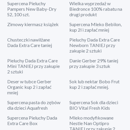
Supercena Pieluchy
Wielka wyprzedaż w
Pampers New Baby-Dry
Biedronce 100% rabatu na
S2, 100 szt.
drugi produkt
Zimowy kiermasz książek
Supercena Mleko Bebilon,
kup 2l i zapłać mniej
Chusteczki nawilżane
Pieluchy Dada Extra Care
Dada Extra Care taniej
Newborn TANIEJ przy
zakupie 2 sztuki
Pieluchy Dada Extra Care
Danie Gerber 29% taniej
Mini TANIEJ przy zakupie
przy zakupie 3 sztuk
2 sztuki
Deser w tubce Gerber
Sok lub nektar Bobo Frut
Organic kup 2 i zapłać
kup 2 i zapłać mniej.
mniej
Supercena pasta do zębów
Supercena Sok dla dzieci
dla dzieci Aquafresh
BIO Vital Fresh Kids
Supercena Pieluchy Dada
Mleko modyfikowane
Extra Care Box
Nestle Nan Optipro
TANIEJ przy zakupie 2