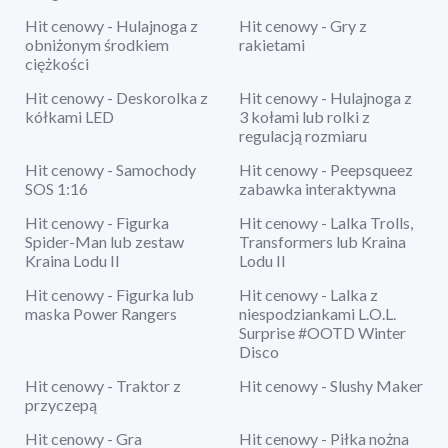
Hit cenowy - Hulajnoga z
Hit cenowy - Gry z
obniżonym środkiem
rakietami
ciężkości
Hit cenowy - Deskorolka z
Hit cenowy - Hulajnoga z
kółkami LED
3 kołami lub rolki z
regulacją rozmiaru
Hit cenowy - Samochody
Hit cenowy - Peepsqueez
SOS 1:16
zabawka interaktywna
Hit cenowy - Figurka
Hit cenowy - Lalka Trolls,
Spider-Man lub zestaw
Transformers lub Kraina
Kraina Lodu II
Lodu II
Hit cenowy - Figurka lub
Hit cenowy - Lalka z
maska Power Rangers
niespodziankami L.O.L.
Surprise #OOTD Winter
Disco
Hit cenowy - Traktor z
Hit cenowy - Slushy Maker
przyczepą
Hit cenowy - Gra
Hit cenowy - Piłka nożna