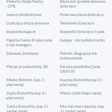
Pieluchy Dada Pantsy
Bluza lub spodnie dresowe
-27%
dziecięce
Jeansy młodzieżowe
Polarowa bluza dziecięca
Dziecięca bluza dresowa
Tenisówki dziecięce
Skarpetkokapcie
Skarpetki dziecięce 5-pak
Figurka Funko Kraina Lodu
Galupy - skrzydlate koniki
II lub Avengers
Zabawki Zombeez
Piórnik, długopisy lub
kołonotatnik
Plecak przedszkolny 3D
Paczka powitalna Dada
GRATIS!
Mleko Bebilon, kup 2 i
Kaszka BoboVita kup 2 i
płać mniej
płać mniej
Zupki BoboVita kup 3 i
Mleko Little Steps taniej
płać mniej
Tubka BoboVita, kup 3 i
Mus lub mus+kaszka, kup
zapłać mniej
3 i zapłać mniej