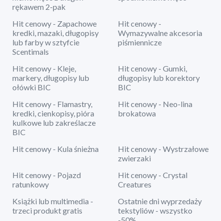
rękawem 2-pak
Hit cenowy - Zapachowe
Hit cenowy -
kredki, mazaki, długopisy
Wymazywalne akcesoria
lub farby w sztyfcie
piśmiennicze
Scentimals
Hit cenowy - Kleje,
Hit cenowy - Gumki,
markery, długopisy lub
długopisy lub korektory
ołówki BIC
BIC
Hit cenowy - Flamastry,
Hit cenowy - Neo-lina
kredki, cienkopisy, pióra
brokatowa
kulkowe lub zakreślacze
BIC
Hit cenowy - Kula śnieżna
Hit cenowy - Wystrzałowe
zwierzaki
Hit cenowy - Pojazd
Hit cenowy - Crystal
ratunkowy
Creatures
Książki lub multimedia -
Ostatnie dni wyprzedaży
trzeci produkt gratis
tekstyliów - wszystko
-50%