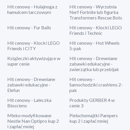
Hit cenowy - Hulajnoga z
Hit cenowy - Wyrzutnia
hamulcem tarczowym
Nerf Fortnite lub figurka
Transformers Rescue Bots
Hit cenowy - Fur Balls
Hit cenowy - Klocki LEGO
Friends i Technic
Hit cenowy - Klocki LEGO
Hit cenowy - Hot Wheels
Friends i CITY
5-pak
Książeczki aktywizujące w
Hit cenowy - Drewniane
super cenie
zabawki edukacyjne -
zwierzątka lub przebijak
Hit cenowy - Drewniane
Hit cenowy -
zabawki edukacyjne -
Samochodziki crash’ems 2-
Elefun
pak
Hit cenowy - Laleczka
Produkty GERBER 4 w
Bloss’ems
cenie 3
Mleko modyfikowane
Pieluchomajtki Pampers
Nestle Nan Optipro kup 2
kup 2 i zapłać mniej
i zapłać mniej