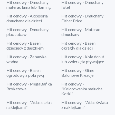
Hit cenowy - Dmuchany
Hit cenowy - Dmuchany
materac lama lub flaming
fotel
Hit cenowy - Akcesoria
Hit cenowy - Dmuchany
dmuchane dla dzieci
Fisher Price
Hit cenowy - Dmuchany
Hit cenowy - Materac
plac zabaw
dmuchany
Hit cenowy - Basen
Hit cenowy - Basen
dziecięcy z daszkiem
okrągły dla dzieci
Hit cenowy - Zabawka
Hit cenowy - Koła donut
wodna
lub zwierzęta pływające
Hit cenowy - Basen
Hit cenowy - Slime
ogrodowy z pokrywą
Balonowe Kreacje
Hit cenowy - MegaBańka
Hit cenowy -
Brokatowa
"Kolorowanka malucha.
Kotki"
Hit cenowy - "Atlas ciała z
Hit cenowy - "Atlas świata
naklejkami"
z naklejkami"