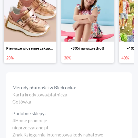
Pierwsze wiosenne zakupy -20%
-30% na wszystko!!
-40% n
20%
30%
40%
Metody płatności w
Biedronka
:
Karta kredytowa/płatnicza
Gotówka
Podobne sklepy:
4Home promocje
nieprzeczytane.pl
Znak Księgarnia internetowa kody rabatowe