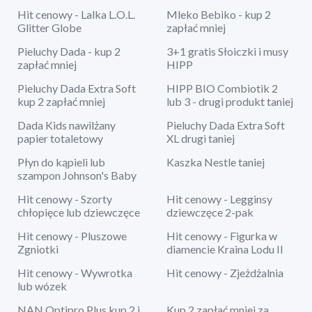
Hit cenowy - Lalka L.O.L.
Mleko Bebiko - kup 2
Glitter Globe
zapłać mniej
Pieluchy Dada - kup 2
3+1 gratis Słoiczki i musy
zapłać mniej
HIPP
Pieluchy Dada Extra Soft
HIPP BIO Combiotik 2
kup 2 zapłać mniej
lub 3 - drugi produkt taniej
Dada Kids nawilżany
Pieluchy Dada Extra Soft
papier totaletowy
XL drugi taniej
Płyn do kąpieli lub
Kaszka Nestle taniej
szampon Johnson's Baby
Hit cenowy - Szorty
Hit cenowy - Legginsy
chłopięce lub dziewczęce
dziewczęce 2-pak
Hit cenowy - Pluszowe
Hit cenowy - Figurka w
Zgniotki
diamencie Kraina Lodu II
Hit cenowy - Wywrotka
Hit cenowy - Zjeżdżalnia
lub wózek
NAN Optipro Plus kup 2 i
Kup 2 zapłać mniej za