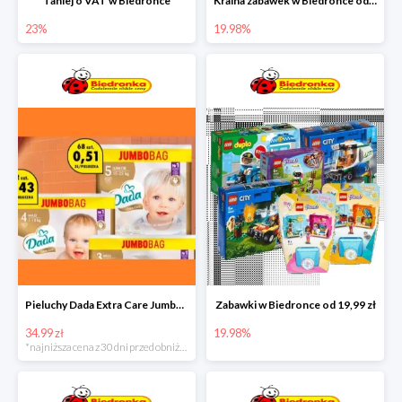
Taniej o VAT w Biedronce
Kraina zabawek w Biedronce od 19,99 zł
23%
19.98%
Pieluchy Dada Extra Care Jumbo Bag w super cenie
Zabawki w Biedronce od 19,99 zł
34.99 zł
19.98%
*najniższa cena z 30 dni przed obniżką