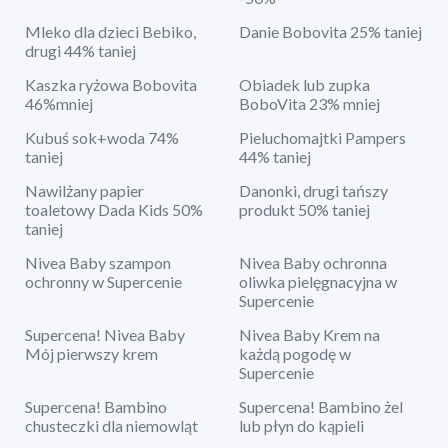
Mleko dla dzieci Bebiko,
Danie Bobovita 25% taniej
drugi 44% taniej
Kaszka ryżowa Bobovita
Obiadek lub zupka
46%mniej
BoboVita 23% mniej
Kubuś sok+woda 74%
Pieluchomajtki Pampers
taniej
44% taniej
Nawilżany papier
Danonki, drugi tańszy
toaletowy Dada Kids 50%
produkt 50% taniej
taniej
Nivea Baby szampon
Nivea Baby ochronna
ochronny w Supercenie
oliwka pielęgnacyjna w
Supercenie
Supercena! Nivea Baby
Nivea Baby Krem na
Mój pierwszy krem
każdą pogodę w
Supercenie
Supercena! Bambino
Supercena! Bambino żel
chusteczki dla niemowląt
lub płyn do kąpieli