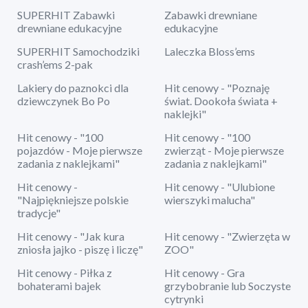
SUPERHIT Zabawki
Zabawki drewniane
drewniane edukacyjne
edukacyjne
SUPERHIT Samochodziki
Laleczka Bloss’ems
crash’ems 2-pak
Lakiery do paznokci dla
Hit cenowy - "Poznaję
dziewczynek Bo Po
świat. Dookoła świata +
naklejki"
Hit cenowy - "100
Hit cenowy - "100
pojazdów - Moje pierwsze
zwierząt - Moje pierwsze
zadania z naklejkami"
zadania z naklejkami"
Hit cenowy -
Hit cenowy - "Ulubione
"Najpiękniejsze polskie
wierszyki malucha"
tradycje"
Hit cenowy - "Jak kura
Hit cenowy - "Zwierzęta w
zniosła jajko - piszę i liczę"
ZOO"
Hit cenowy - Piłka z
Hit cenowy - Gra
bohaterami bajek
grzybobranie lub Soczyste
cytrynki