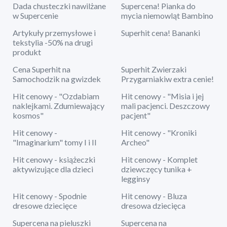
Dada chusteczki nawilżane
Supercena! Pianka do
w Supercenie
mycia niemowląt Bambino
Artykuły przemysłowe i
Superhit cena! Bananki
tekstylia -50% na drugi
produkt
Cena Superhit na
Superhit Zwierzaki
Samochodzik na gwizdek
Przygarniakiw extra cenie!
Hit cenowy - "Ozdabiam
Hit cenowy - "Misia i jej
naklejkami. Zdumiewający
mali pacjenci. Deszczowy
kosmos"
pacjent"
Hit cenowy -
Hit cenowy - "Kroniki
"Imaginarium" tomy I i II
Archeo"
Hit cenowy - książeczki
Hit cenowy - Komplet
aktywizujące dla dzieci
dziewczęcy tunika +
legginsy
Hit cenowy - Spodnie
Hit cenowy - Bluza
dresowe dziecięce
dresowa dziecięca
Supercena na pieluszki
Supercena na