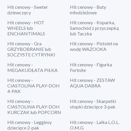
Hit cenowy - Sweter
Hit cenowy - Buty
dziewczęcy
młodzieżowe
Hit cenowy - HOT
Hit cenowy - Koparka,
WHEELS lub
Samochód z przyczepką
ENCHANTIMALS
lub Taczka
Hit cenowy - Gra
Hit cenowy - Pistolet na
GRZYBOBRANIE lub
wodę WAZOOKA
SOCZYSTE CYTRYNKI
Hit cenowy -
Hit cenowy - Figurka
MEGAKUDŁATA PIŁKA
Fortnite
Hit cenowy -
Hit cenowy - ZESTAW
CIASTOLINA PLAY-DOH
AQUA DABRA
4-PAK
Hit cenowy -
Hit cenowy - Skarpetki
CIASTOLINA PLAY-DOH
stopki dziecięce 3-pak
KURCZAK lub POPCORN
Hit cenowy - Legginsy
Hit cenowy - Lalka L.O.L.
dziecięce 2-pak
O.M.G