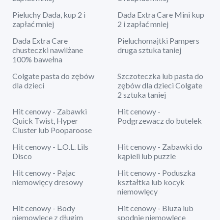
Pieluchy Dada, kup 2 i
Dada Extra Care Mini kup
zapłać mniej
2 i zapłać mniej
Dada Extra Care
Pieluchomajtki Pampers
chusteczki nawilżane
druga sztuka taniej
100% bawełna
Colgate pasta do zębów
Szczoteczka lub pasta do
dla dzieci
zębów dla dzieci Colgate
2 sztuka taniej
Hit cenowy - Zabawki
Hit cenowy -
Quick Twist, Hyper
Podgrzewacz do butelek
Cluster lub Pooparoose
Hit cenowy - L.O.L. Lils
Hit cenowy - Zabawki do
Disco
kąpieli lub puzzle
Hit cenowy - Pajac
Hit cenowy - Poduszka
niemowlęcy dresowy
kształtka lub kocyk
niemowlęcy
Hit cenowy - Body
Hit cenowy - Bluza lub
niemowlęce z długim
spodnie niemowlęce