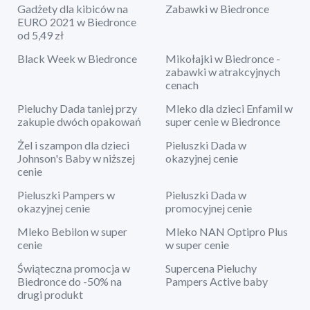
Gadżety dla kibiców na
Zabawki w Biedronce
EURO 2021 w Biedronce
od 5,49 zł
Black Week w Biedronce
Mikołajki w Biedronce -
zabawki w atrakcyjnych
cenach
Pieluchy Dada taniej przy
Mleko dla dzieci Enfamil w
zakupie dwóch opakowań
super cenie w Biedronce
Żel i szampon dla dzieci
Pieluszki Dada w
Johnson's Baby w niższej
okazyjnej cenie
cenie
Pieluszki Pampers w
Pieluszki Dada w
okazyjnej cenie
promocyjnej cenie
Mleko Bebilon w super
Mleko NAN Optipro Plus
cenie
w super cenie
Świąteczna promocja w
Supercena Pieluchy
Biedronce do -50% na
Pampers Active baby
drugi produkt