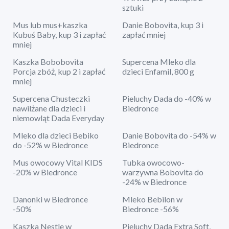
sztuki
Mus lub mus+kaszka
Danie Bobovita, kup 3 i
Kubuś Baby, kup 3 i zapłać
zapłać mniej
mniej
Kaszka Bobobovita
Supercena Mleko dla
Porcja zbóż, kup 2 i zapłać
dzieci Enfamil, 800 g
mniej
Supercena Chusteczki
Pieluchy Dada do -40% w
nawilżane dla dzieci i
Biedronce
niemowląt Dada Everyday
Mleko dla dzieci Bebiko
Danie Bobovita do -54% w
do -52% w Biedronce
Biedronce
Mus owocowy Vital KIDS
Tubka owocowo-
-20% w Biedronce
warzywna Bobovita do
-24% w Biedronce
Danonki w Biedronce
Mleko Bebilon w
-50%
Biedronce -56%
Kaszka Nestle w
Pieluchy Dada Extra Soft,