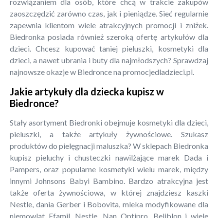
rozwiązaniem dla osób, które chcą w trakcie zakupów
zaoszczędzić zarówno czas, jak i pieniądze. Sieć regularnie
zapewnia klientom wiele atrakcyjnych promocji i zniżek.
Biedronka posiada również szeroką ofertę artykułów dla
dzieci. Chcesz kupować taniej pieluszki, kosmetyki dla
dzieci, a nawet ubrania i buty dla najmłodszych? Sprawdzaj
najnowsze okazje w Biedronce na promocjedladzieci.pl.
Jakie artykuły dla dziecka kupisz w
Biedronce?
Stały asortyment Biedronki obejmuje kosmetyki dla dzieci,
pieluszki, a także artykuły żywnościowe. Szukasz
produktów do pielęgnacji maluszka? W sklepach Biedronka
kupisz pieluchy i chusteczki nawilżające marek Dada i
Pampers, oraz popularne kosmetyki wielu marek, między
innymi Johnsons Babyi Bambino. Bardzo atrakcyjna jest
także oferta żywnościowa, w której znajdziesz kaszki
Nestle, dania Gerber i Bobovita, mleka modyfikowane dla
niemowląt Efamil, Nestle, Nan Optipro, Beliblon i wiele