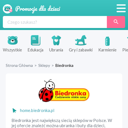
Promocje
Produkty
Sklepy
Wszystkie
Edukacja
Ubrania
Gry i zabawki
Karmienie
Pie
Blog
Strona Główna
>
Sklepy
>
Biedronka
Wyprawka
home.biedronka.pl
Biedronka jest największą siecią sklepów w Polsce. W
jej ofercie znaleźć można ubranka i buty dla dzieci,