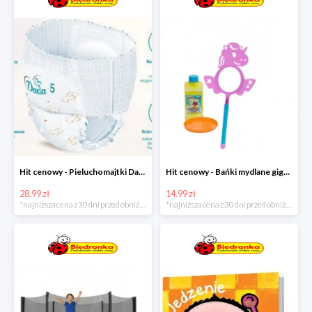
Hit cenowy - Pieluchomajtki Dada Pants
Hit cenowy - Bańki mydlane gigant lub płyn uzupełniający
28.99 zł
14.99 zł
*najniższa cena z 30 dni przed obniżką
*najniższa cena z 30 dni przed obniżką