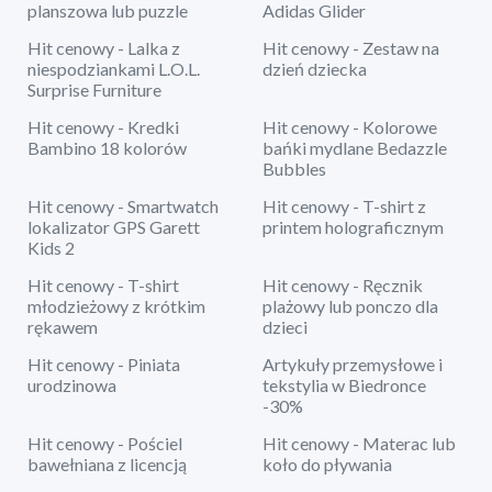
planszowa lub puzzle
Adidas Glider
Hit cenowy - Lalka z
Hit cenowy - Zestaw na
niespodziankami L.O.L.
dzień dziecka
Surprise Furniture
Hit cenowy - Kredki
Hit cenowy - Kolorowe
Bambino 18 kolorów
bańki mydlane Bedazzle
Bubbles
Hit cenowy - Smartwatch
Hit cenowy - T-shirt z
lokalizator GPS Garett
printem holograficznym
Kids 2
Hit cenowy - T-shirt
Hit cenowy - Ręcznik
młodzieżowy z krótkim
plażowy lub ponczo dla
rękawem
dzieci
Hit cenowy - Piniata
Artykuły przemysłowe i
urodzinowa
tekstylia w Biedronce
-30%
Hit cenowy - Pościel
Hit cenowy - Materac lub
bawełniana z licencją
koło do pływania