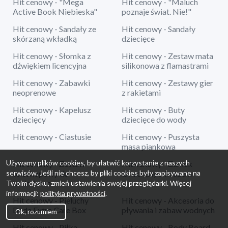
Hit cenowy - "Mega
Hit cenowy - "Maluch
Active Book Niebieska"
poznaje świat. Nie!"
Hit cenowy - Sandały ze
Hit cenowy - Sandały
skórzaną wkładką
dziecięce
Hit cenowy - Słomka z
Hit cenowy - Zestaw mata
dźwiękiem licencyjna
silikonowa z flamastrami
Hit cenowy - Zabawki
Hit cenowy - Zestawy gier
neoprenowe
z rakietami
Hit cenowy - Kapelusz
Hit cenowy - Buty
dziecięcy
dziecięce do wody
Hit cenowy - Ciastusie
Hit cenowy - Puszysta
masa piankowa
Używamy plików cookies, by ułatwić korzystanie z naszych
Hit cenowy - Zestaw
Hit cenowy - Zamek
serwisów. Jeśli nie chcesz, by pliki cookies były zapisywane na
teleskopowy do
dmuchany z koszem
badmintona
Twoim dysku, zmień ustawienia swojej przeglądarki. Więcej
informacji:
polityka prywatności
.
Hit cenowy - Pieluchy
Hit cenowy - Akcesoria do
Dada Extra Care Box
pływania i zabaw wodnych
Ok, rozumiem
Hit cenowy - Piłka
Hit cenowy - Body Board