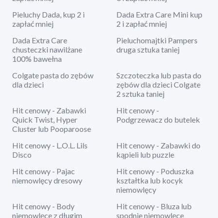
Pieluchy Dada, kup 2 i
Dada Extra Care Mini kup
zapłać mniej
2 i zapłać mniej
Dada Extra Care
Pieluchomajtki Pampers
chusteczki nawilżane
druga sztuka taniej
100% bawełna
Colgate pasta do zębów
Szczoteczka lub pasta do
dla dzieci
zębów dla dzieci Colgate
2 sztuka taniej
Hit cenowy - Zabawki
Hit cenowy -
Quick Twist, Hyper
Podgrzewacz do butelek
Cluster lub Pooparoose
Hit cenowy - L.O.L. Lils
Hit cenowy - Zabawki do
Disco
kąpieli lub puzzle
Hit cenowy - Pajac
Hit cenowy - Poduszka
niemowlęcy dresowy
kształtka lub kocyk
niemowlęcy
Hit cenowy - Body
Hit cenowy - Bluza lub
niemowlęce z długim
spodnie niemowlęce