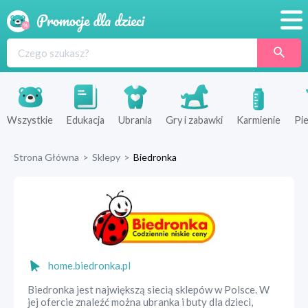
Promocje
Produkty
Sklepy
Wszystkie
Edukacja
Ubrania
Gry i zabawki
Karmienie
Pie
Blog
Strona Główna
>
Sklepy
>
Biedronka
Wyprawka
home.biedronka.pl
Biedronka jest największą siecią sklepów w Polsce. W
jej ofercie znaleźć można ubranka i buty dla dzieci,