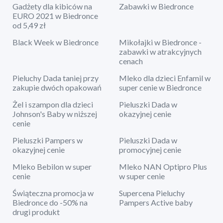
Gadżety dla kibiców na
Zabawki w Biedronce
EURO 2021 w Biedronce
od 5,49 zł
Black Week w Biedronce
Mikołajki w Biedronce -
zabawki w atrakcyjnych
cenach
Pieluchy Dada taniej przy
Mleko dla dzieci Enfamil w
zakupie dwóch opakowań
super cenie w Biedronce
Żel i szampon dla dzieci
Pieluszki Dada w
Johnson's Baby w niższej
okazyjnej cenie
cenie
Pieluszki Pampers w
Pieluszki Dada w
okazyjnej cenie
promocyjnej cenie
Mleko Bebilon w super
Mleko NAN Optipro Plus
cenie
w super cenie
Świąteczna promocja w
Supercena Pieluchy
Biedronce do -50% na
Pampers Active baby
drugi produkt