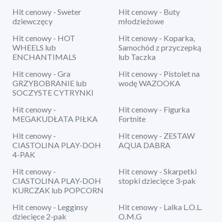
Hit cenowy - Sweter
Hit cenowy - Buty
dziewczęcy
młodzieżowe
Hit cenowy - HOT
Hit cenowy - Koparka,
WHEELS lub
Samochód z przyczepką
ENCHANTIMALS
lub Taczka
Hit cenowy - Gra
Hit cenowy - Pistolet na
GRZYBOBRANIE lub
wodę WAZOOKA
SOCZYSTE CYTRYNKI
Hit cenowy -
Hit cenowy - Figurka
MEGAKUDŁATA PIŁKA
Fortnite
Hit cenowy -
Hit cenowy - ZESTAW
CIASTOLINA PLAY-DOH
AQUA DABRA
4-PAK
Hit cenowy -
Hit cenowy - Skarpetki
CIASTOLINA PLAY-DOH
stopki dziecięce 3-pak
KURCZAK lub POPCORN
Hit cenowy - Legginsy
Hit cenowy - Lalka L.O.L.
dziecięce 2-pak
O.M.G