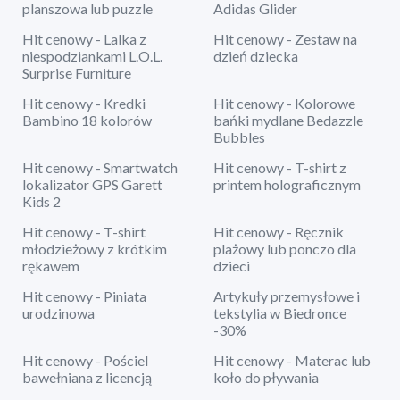
planszowa lub puzzle
Adidas Glider
Hit cenowy - Lalka z
Hit cenowy - Zestaw na
niespodziankami L.O.L.
dzień dziecka
Surprise Furniture
Hit cenowy - Kredki
Hit cenowy - Kolorowe
Bambino 18 kolorów
bańki mydlane Bedazzle
Bubbles
Hit cenowy - Smartwatch
Hit cenowy - T-shirt z
lokalizator GPS Garett
printem holograficznym
Kids 2
Hit cenowy - T-shirt
Hit cenowy - Ręcznik
młodzieżowy z krótkim
plażowy lub ponczo dla
rękawem
dzieci
Hit cenowy - Piniata
Artykuły przemysłowe i
urodzinowa
tekstylia w Biedronce
-30%
Hit cenowy - Pościel
Hit cenowy - Materac lub
bawełniana z licencją
koło do pływania