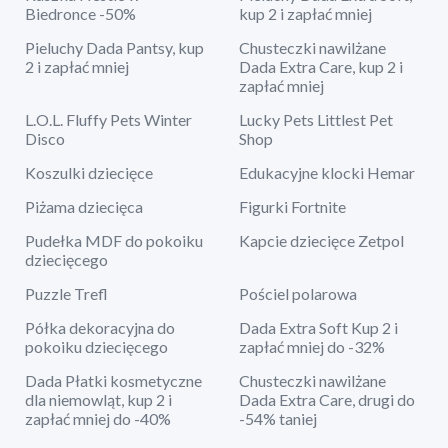
Biedronce -50%
kup 2 i zapłać mniej
Pieluchy Dada Pantsy, kup
Chusteczki nawilżane
2 i zapłać mniej
Dada Extra Care, kup 2 i
zapłać mniej
L.O.L. Fluffy Pets Winter
Lucky Pets Littlest Pet
Disco
Shop
Koszulki dziecięce
Edukacyjne klocki Hemar
Piżama dziecięca
Figurki Fortnite
Pudełka MDF do pokoiku
Kapcie dziecięce Zetpol
dziecięcego
Puzzle Trefl
Pościel polarowa
Półka dekoracyjna do
Dada Extra Soft Kup 2 i
pokoiku dziecięcego
zapłać mniej do -32%
Dada Płatki kosmetyczne
Chusteczki nawilżane
dla niemowląt, kup 2 i
Dada Extra Care, drugi do
zapłać mniej do -40%
-54% taniej