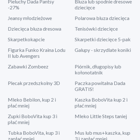
Pieluchy Dada Pantsy
Bluza lub spodnie dresowe
-27%
dziecięce
Jeansy młodzieżowe
Polarowa bluza dziecięca
Dziecięca bluza dresowa
Tenisówki dziecięce
Skarpetkokapcie
Skarpetki dziecięce 5-pak
Figurka Funko Kraina Lodu
Galupy - skrzydlate koniki
II lub Avengers
Zabawki Zombeez
Piórnik, długopisy lub
kołonotatnik
Plecak przedszkolny 3D
Paczka powitalna Dada
GRATIS!
Mleko Bebilon, kup 2 i
Kaszka BoboVita kup 2 i
płać mniej
płać mniej
Zupki BoboVita kup 3 i
Mleko Little Steps taniej
płać mniej
Tubka BoboVita, kup 3 i
Mus lub mus+kaszka, kup
zapłać mniej
3 i zapłać mniej