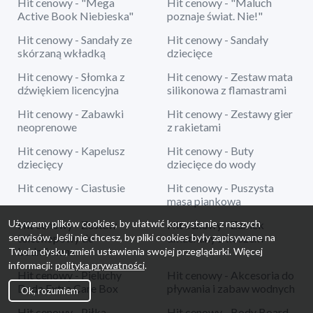
Hit cenowy - "Mega
Hit cenowy - "Maluch
Active Book Niebieska"
poznaje świat. Nie!"
Hit cenowy - Sandały ze
Hit cenowy - Sandały
skórzaną wkładką
dziecięce
Hit cenowy - Słomka z
Hit cenowy - Zestaw mata
dźwiękiem licencyjna
silikonowa z flamastrami
Hit cenowy - Zabawki
Hit cenowy - Zestawy gier
neoprenowe
z rakietami
Hit cenowy - Kapelusz
Hit cenowy - Buty
dziecięcy
dziecięce do wody
Hit cenowy - Ciastusie
Hit cenowy - Puszysta
masa piankowa
Używamy plików cookies, by ułatwić korzystanie z naszych
Hit cenowy - Zestaw
Hit cenowy - Zamek
serwisów. Jeśli nie chcesz, by pliki cookies były zapisywane na
teleskopowy do
dmuchany z koszem
badmintona
Twoim dysku, zmień ustawienia swojej przeglądarki. Więcej
informacji:
polityka prywatności
.
Hit cenowy - Pieluchy
Hit cenowy - Akcesoria do
Dada Extra Care Box
pływania i zabaw wodnych
Ok, rozumiem
Hit cenowy - Piłka
Hit cenowy - Body Board