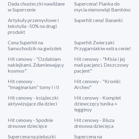
Dada chusteczki nawilżane
Supercena! Pianka do
w Supercenie
mycia niemowląt Bambino
Artykuły przemysłowe i
Superhit cena! Bananki
tekstylia -50% na drugi
produkt
Cena Superhit na
Superhit Zwierzaki
Samochodzik na gwizdek
Przygarniakiw extra cenie!
Hit cenowy - "Ozdabiam
Hit cenowy - "Misia i jej
naklejkami. Zdumiewający
mali pacjenci. Deszczowy
kosmos"
pacjent"
Hit cenowy -
Hit cenowy - "Kroniki
"Imaginarium" tomy I i II
Archeo"
Hit cenowy - książeczki
Hit cenowy - Komplet
aktywizujące dla dzieci
dziewczęcy tunika +
legginsy
Hit cenowy - Spodnie
Hit cenowy - Bluza
dresowe dziecięce
dresowa dziecięca
Supercena na pieluszki
Supercena na