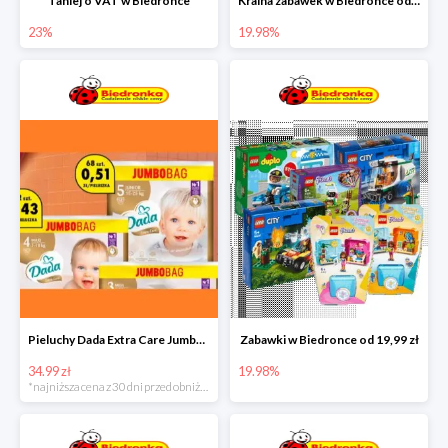
Taniej o VAT w Biedronce
Kraina zabawek w Biedronce od 19,99 zł
23%
19.98%
Pieluchy Dada Extra Care Jumbo Bag w super cenie
Zabawki w Biedronce od 19,99 zł
34.99 zł
19.98%
*najniższa cena z 30 dni przed obniżką