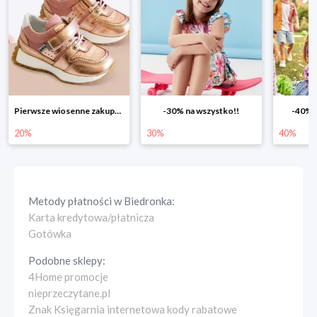
Pierwsze wiosenne zakupy -20%
-30% na wszystko!!
-40% n
20%
30%
40%
Metody płatności w
Biedronka
:
Karta kredytowa/płatnicza
Gotówka
Podobne sklepy:
4Home promocje
nieprzeczytane.pl
Znak Księgarnia internetowa kody rabatowe