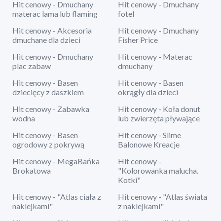
Hit cenowy - Dmuchany
Hit cenowy - Dmuchany
materac lama lub flaming
fotel
Hit cenowy - Akcesoria
Hit cenowy - Dmuchany
dmuchane dla dzieci
Fisher Price
Hit cenowy - Dmuchany
Hit cenowy - Materac
plac zabaw
dmuchany
Hit cenowy - Basen
Hit cenowy - Basen
dziecięcy z daszkiem
okrągły dla dzieci
Hit cenowy - Zabawka
Hit cenowy - Koła donut
wodna
lub zwierzęta pływające
Hit cenowy - Basen
Hit cenowy - Slime
ogrodowy z pokrywą
Balonowe Kreacje
Hit cenowy - MegaBańka
Hit cenowy -
Brokatowa
"Kolorowanka malucha.
Kotki"
Hit cenowy - "Atlas ciała z
Hit cenowy - "Atlas świata
naklejkami"
z naklejkami"