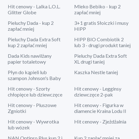
Hit cenowy - Lalka L.O.L.
Mleko Bebiko - kup 2
Glitter Globe
zapłać mniej
Pieluchy Dada - kup 2
3+1 gratis Słoiczki i musy
zapłać mniej
HIPP
Pieluchy Dada Extra Soft
HIPP BIO Combiotik 2
kup 2 zapłać mniej
lub 3 - drugi produkt taniej
Dada Kids nawilżany
Pieluchy Dada Extra Soft
papier totaletowy
XL drugi taniej
Płyn do kąpieli lub
Kaszka Nestle taniej
szampon Johnson's Baby
Hit cenowy - Szorty
Hit cenowy - Legginsy
chłopięce lub dziewczęce
dziewczęce 2-pak
Hit cenowy - Pluszowe
Hit cenowy - Figurka w
Zgniotki
diamencie Kraina Lodu II
Hit cenowy - Wywrotka
Hit cenowy - Zjeżdżalnia
lub wózek
NAN Optipro Plus kup 2 i
Kup 2 zapłać mniej za