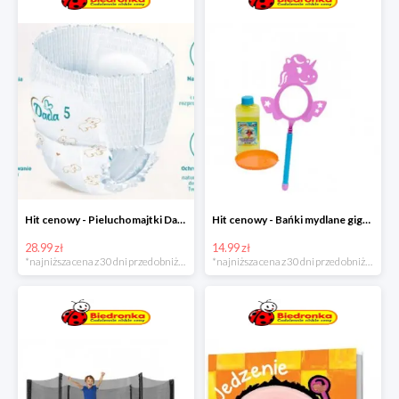
Hit cenowy - Pieluchomajtki Dada Pants
Hit cenowy - Bańki mydlane gigant lub płyn uzupełniający
28.99 zł
14.99 zł
*najniższa cena z 30 dni przed obniżką
*najniższa cena z 30 dni przed obniżką