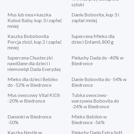
sztuki
Mus lub mus+kaszka
Danie Bobovita, kup 3 i
Kubuś Baby, kup 3 i zapłać
zapłać mniej
mniej
Kaszka Bobobovita
Supercena Mleko dla
Porcja zbóż, kup 2 i zapłać
dzieci Enfamil, 800 g
mniej
Supercena Chusteczki
Pieluchy Dada do -40% w
nawilżane dla dzieci i
Biedronce
niemowląt Dada Everyday
Mleko dla dzieci Bebiko
Danie Bobovita do -54% w
do -52% w Biedronce
Biedronce
Mus owocowy Vital KIDS
Tubka owocowo-
-20% w Biedronce
warzywna Bobovita do
-24% w Biedronce
Danonki w Biedronce
Mleko Bebilon w
-50%
Biedronce -56%
Kaszka Nestle w
Pieluchy Dada Extra Soft,