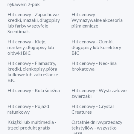
rękawem 2-pak
Hit cenowy - Zapachowe
Hit cenowy -
kredki, mazaki, długopisy
Wymazywalne akcesoria
lub farby w sztyfcie
piśmiennicze
Scentimals
Hit cenowy - Kleje,
Hit cenowy - Gumki,
markery, długopisy lub
długopisy lub korektory
ołówki BIC
BIC
Hit cenowy - Flamastry,
Hit cenowy - Neo-lina
kredki, cienkopisy, pióra
brokatowa
kulkowe lub zakreślacze
BIC
Hit cenowy - Kula śnieżna
Hit cenowy - Wystrzałowe
zwierzaki
Hit cenowy - Pojazd
Hit cenowy - Crystal
ratunkowy
Creatures
Książki lub multimedia -
Ostatnie dni wyprzedaży
trzeci produkt gratis
tekstyliów - wszystko
-50%