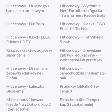
Hit cenowy - Hulajnoga z
Hit cenowy - Wyrzutnia
hamulcem tarczowym
Nerf Fortnite lub figurka
Transformers Rescue Bots
Hit cenowy - Fur Balls
Hit cenowy - Klocki LEGO
Friends i Technic
Hit cenowy - Klocki LEGO
Hit cenowy - Hot Wheels
Friends i CITY
5-pak
Książeczki aktywizujące w
Hit cenowy - Drewniane
super cenie
zabawki edukacyjne -
zwierzątka lub przebijak
Hit cenowy - Drewniane
Hit cenowy -
zabawki edukacyjne -
Samochodziki crash’ems 2-
Elefun
pak
Hit cenowy - Laleczka
Produkty GERBER 4 w
Bloss’ems
cenie 3
Mleko modyfikowane
Pieluchomajtki Pampers
Nestle Nan Optipro kup 2
kup 2 i zapłać mniej
i zapłać mniej