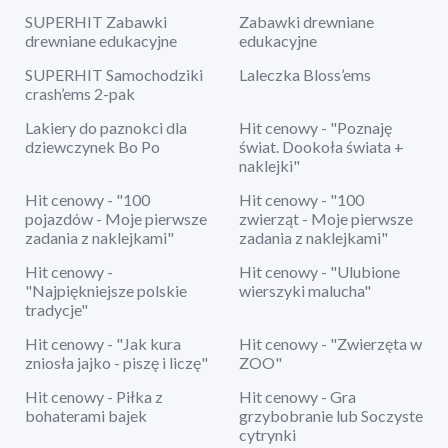
SUPERHIT Zabawki
Zabawki drewniane
drewniane edukacyjne
edukacyjne
SUPERHIT Samochodziki
Laleczka Bloss’ems
crash’ems 2-pak
Lakiery do paznokci dla
Hit cenowy - "Poznaję
dziewczynek Bo Po
świat. Dookoła świata +
naklejki"
Hit cenowy - "100
Hit cenowy - "100
pojazdów - Moje pierwsze
zwierząt - Moje pierwsze
zadania z naklejkami"
zadania z naklejkami"
Hit cenowy -
Hit cenowy - "Ulubione
"Najpiękniejsze polskie
wierszyki malucha"
tradycje"
Hit cenowy - "Jak kura
Hit cenowy - "Zwierzęta w
zniosła jajko - piszę i liczę"
ZOO"
Hit cenowy - Piłka z
Hit cenowy - Gra
bohaterami bajek
grzybobranie lub Soczyste
cytrynki