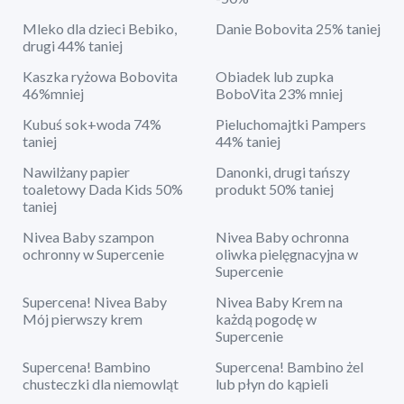
Mleko dla dzieci Bebiko,
Danie Bobovita 25% taniej
drugi 44% taniej
Kaszka ryżowa Bobovita
Obiadek lub zupka
46%mniej
BoboVita 23% mniej
Kubuś sok+woda 74%
Pieluchomajtki Pampers
taniej
44% taniej
Nawilżany papier
Danonki, drugi tańszy
toaletowy Dada Kids 50%
produkt 50% taniej
taniej
Nivea Baby szampon
Nivea Baby ochronna
ochronny w Supercenie
oliwka pielęgnacyjna w
Supercenie
Supercena! Nivea Baby
Nivea Baby Krem na
Mój pierwszy krem
każdą pogodę w
Supercenie
Supercena! Bambino
Supercena! Bambino żel
chusteczki dla niemowląt
lub płyn do kąpieli