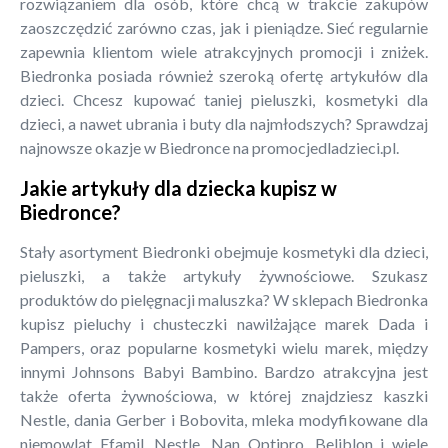
rozwiązaniem dla osób, które chcą w trakcie zakupów
zaoszczędzić zarówno czas, jak i pieniądze. Sieć regularnie
zapewnia klientom wiele atrakcyjnych promocji i zniżek.
Biedronka posiada również szeroką ofertę artykułów dla
dzieci. Chcesz kupować taniej pieluszki, kosmetyki dla
dzieci, a nawet ubrania i buty dla najmłodszych? Sprawdzaj
najnowsze okazje w Biedronce na promocjedladzieci.pl.
Jakie artykuły dla dziecka kupisz w
Biedronce?
Stały asortyment Biedronki obejmuje kosmetyki dla dzieci,
pieluszki, a także artykuły żywnościowe. Szukasz
produktów do pielęgnacji maluszka? W sklepach Biedronka
kupisz pieluchy i chusteczki nawilżające marek Dada i
Pampers, oraz popularne kosmetyki wielu marek, między
innymi Johnsons Babyi Bambino. Bardzo atrakcyjna jest
także oferta żywnościowa, w której znajdziesz kaszki
Nestle, dania Gerber i Bobovita, mleka modyfikowane dla
niemowląt Efamil, Nestle, Nan Optipro, Beliblon i wiele