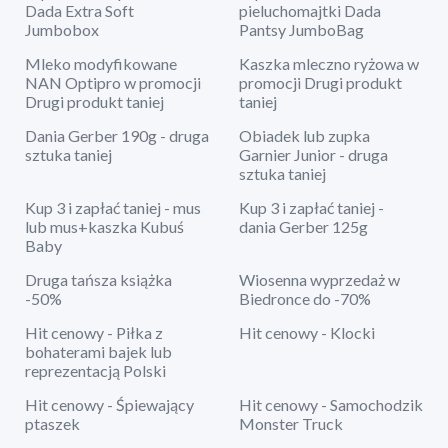
Dada Extra Soft
pieluchomajtki Dada
Jumbobox
Pantsy JumboBag
Mleko modyfikowane
Kaszka mleczno ryżowa w
NAN Optipro w promocji
promocji Drugi produkt
Drugi produkt taniej
taniej
Dania Gerber 190g - druga
Obiadek lub zupka
sztuka taniej
Garnier Junior - druga
sztuka taniej
Kup 3 i zapłać taniej - mus
Kup 3 i zapłać taniej -
lub mus+kaszka Kubuś
dania Gerber 125g
Baby
Druga tańsza książka
Wiosenna wyprzedaż w
-50%
Biedronce do -70%
Hit cenowy - Piłka z
Hit cenowy - Klocki
bohaterami bajek lub
reprezentacją Polski
Hit cenowy - Śpiewający
Hit cenowy - Samochodzik
ptaszek
Monster Truck