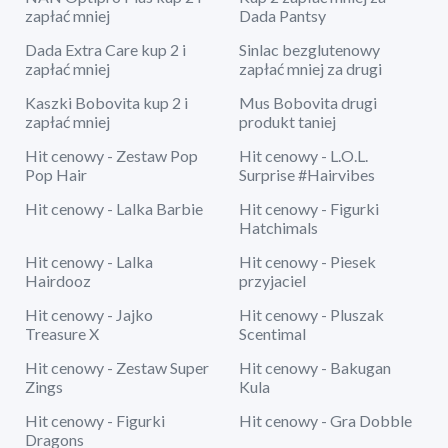
zapłać mniej
Dada Pantsy
Dada Extra Care kup 2 i
Sinlac bezglutenowy
zapłać mniej
zapłać mniej za drugi
Kaszki Bobovita kup 2 i
Mus Bobovita drugi
zapłać mniej
produkt taniej
Hit cenowy - Zestaw Pop
Hit cenowy - L.O.L.
Pop Hair
Surprise #Hairvibes
Hit cenowy - Lalka Barbie
Hit cenowy - Figurki
Hatchimals
Hit cenowy - Lalka
Hit cenowy - Piesek
Hairdooz
przyjaciel
Hit cenowy - Jajko
Hit cenowy - Pluszak
Treasure X
Scentimal
Hit cenowy - Zestaw Super
Hit cenowy - Bakugan
Zings
Kula
Hit cenowy - Figurki
Hit cenowy - Gra Dobble
Dragons