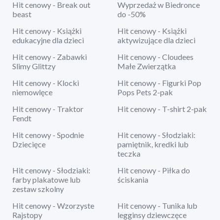
Hit cenowy - Break out
Wyprzedaż w Biedronce
beast
do -50%
Hit cenowy - Książki
Hit cenowy - Książki
edukacyjne dla dzieci
aktywizujące dla dzieci
Hit cenowy - Zabawki
Hit cenowy - Cloudees
Slimy Glittzy
Małe Zwierzątka
Hit cenowy - Klocki
Hit cenowy - Figurki Pop
niemowlęce
Pops Pets 2-pak
Hit cenowy - Traktor
Hit cenowy - T-shirt 2-pak
Fendt
Hit cenowy - Spodnie
Hit cenowy - Słodziaki:
Dziecięce
pamiętnik, kredki lub
teczka
Hit cenowy - Słodziaki:
Hit cenowy - Piłka do
farby plakatowe lub
ściskania
zestaw szkolny
Hit cenowy - Wzorzyste
Hit cenowy - Tunika lub
Rajstopy
legginsy dziewczęce