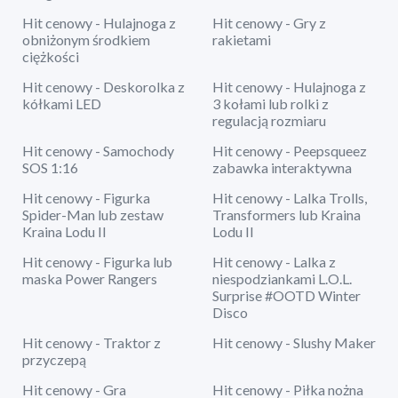
Hit cenowy - Hulajnoga z
Hit cenowy - Gry z
obniżonym środkiem
rakietami
ciężkości
Hit cenowy - Deskorolka z
Hit cenowy - Hulajnoga z
kółkami LED
3 kołami lub rolki z
regulacją rozmiaru
Hit cenowy - Samochody
Hit cenowy - Peepsqueez
SOS 1:16
zabawka interaktywna
Hit cenowy - Figurka
Hit cenowy - Lalka Trolls,
Spider-Man lub zestaw
Transformers lub Kraina
Kraina Lodu II
Lodu II
Hit cenowy - Figurka lub
Hit cenowy - Lalka z
maska Power Rangers
niespodziankami L.O.L.
Surprise #OOTD Winter
Disco
Hit cenowy - Traktor z
Hit cenowy - Slushy Maker
przyczepą
Hit cenowy - Gra
Hit cenowy - Piłka nożna