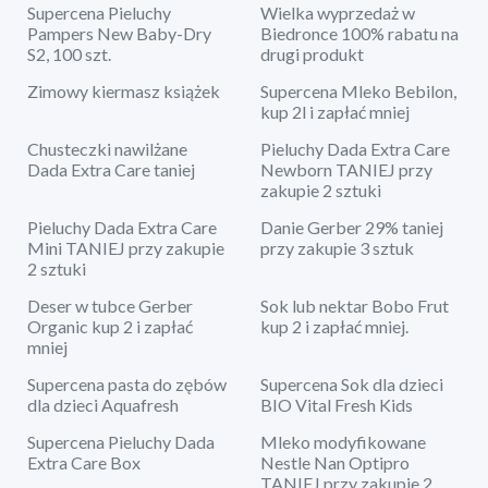
Supercena Pieluchy
Wielka wyprzedaż w
Pampers New Baby-Dry
Biedronce 100% rabatu na
S2, 100 szt.
drugi produkt
Zimowy kiermasz książek
Supercena Mleko Bebilon,
kup 2l i zapłać mniej
Chusteczki nawilżane
Pieluchy Dada Extra Care
Dada Extra Care taniej
Newborn TANIEJ przy
zakupie 2 sztuki
Pieluchy Dada Extra Care
Danie Gerber 29% taniej
Mini TANIEJ przy zakupie
przy zakupie 3 sztuk
2 sztuki
Deser w tubce Gerber
Sok lub nektar Bobo Frut
Organic kup 2 i zapłać
kup 2 i zapłać mniej.
mniej
Supercena pasta do zębów
Supercena Sok dla dzieci
dla dzieci Aquafresh
BIO Vital Fresh Kids
Supercena Pieluchy Dada
Mleko modyfikowane
Extra Care Box
Nestle Nan Optipro
TANIEJ przy zakupie 2